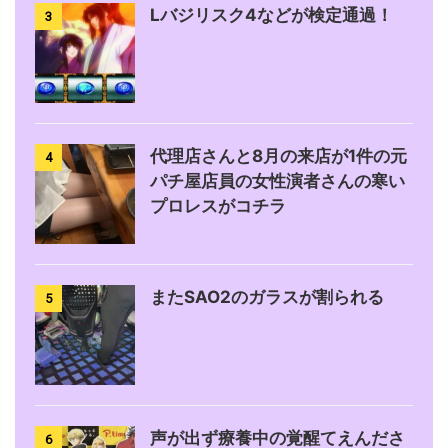
Lバジリスク4などが検定通過！
3
代理店さんと8月の来店が1件の元
4
パチ屋店員の女性演者さんの寒い
プロレスがコチラ
またSAO2のガラスが割られる
5
声が出ず療養中の覚醒てえんださ
6