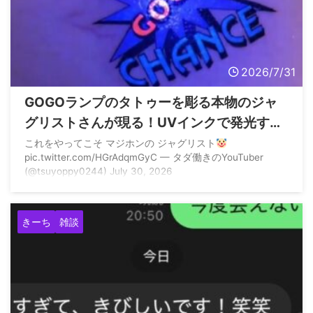
2026/7/31
GOGOランプのタトゥーを彫る本物のジャ
グリストさんが現る！UVインクで発光する
模様
これをやってこそ マジホンの ジャグリスト
pic.twitter.com/HGrAdqmGyC — タダ働きのYouTuber
(@tsuyoppy0244) July 30, 2026
きーち
雑談