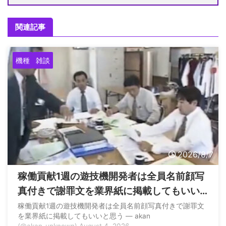
関連記事
機種
雑談
2026/8/7
稼働貢献1週の遊技機開発者は全員名前顔写
真付きで謝罪文を業界紙に掲載してもいい
と思う
稼働貢献1週の遊技機開発者は全員名前顔写真付きで謝罪文
を業界紙に掲載してもいいと思う — akan