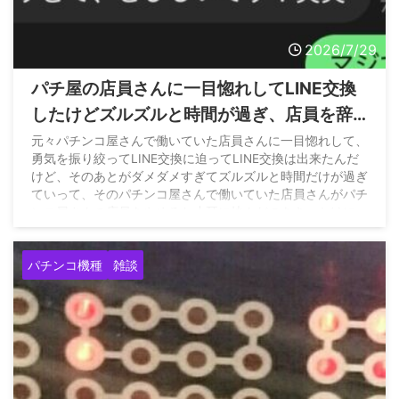
2026/7/29
パチ屋の店員さんに一目惚れしてLINE交換
したけどズルズルと時間が過ぎ、店員を辞
めると聞いたので久々に連絡取ってみた結
元々パチンコ屋さんで働いていた店員さんに一目惚れして、
勇気を振り絞ってLINE交換に迫ってLINE交換は出来たんだ
果www
けど、そのあとがダメダメすぎてズルズルと時間だけが過ぎ
ていって、そのパチンコ屋さんで働いていた店員さんがパチ
ンコ屋さんの店員をやめると小耳に挟んだのをきっかけに
LINEしたんだけ… pic.twitter.com/fDS3rpnb1a — きーち
(@kiichi__55) July 28, 2026
パチンコ機種
雑談