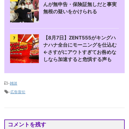
んが無申告・保険証無しだと事実
無根の疑いをかけられる
【8月7日】ZENT555がキングハ
7
ナハナ全台にモーニングを仕込む
←さすがにアウトすぎてお咎めな
しなら加速すると危惧する声も
-
雑談
-
広告宣伝
コメントを残す