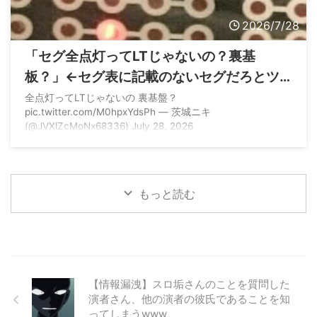
2026/7/28
「セグ全点灯ってLTじゃないの？裏基
板？」←セグ表に記載のないセグだろとツ
ッコまれる
全点灯ってLTじゃないの 裏基盤？
pic.twitter.com/M0hpxYdsPh — 茨城ニキ
(@JVXlZcMoNx68336) July 28, 2026
もっと読む
【情報漏洩】スロ垢さんのことを質問した
演者さん、他の演者の彼氏であることを知
ってしまうwww