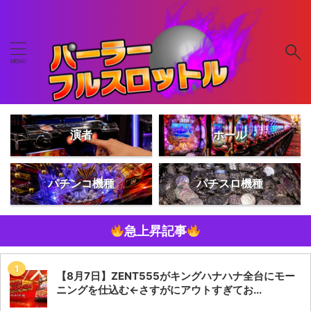
演者
ホール
パチンコ機種
パチスロ機種
急上昇記事
【8月7日】ZENT555がキングハナハナ全台にモー
ニングを仕込む←さすがにアウトすぎてお...