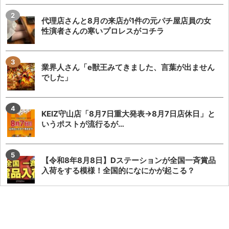
代理店さんと8月の来店が1件の元パチ屋店員の女
性演者さんの寒いプロレスがコチラ
業界人さん「e獣王みてきました、言葉が出ません
でした」
KEIZ守山店「8月7日重大発表→8月7日店休日」と
いうポストが流行るが…
【令和8年8月8日】Dステーションが全国一斉賞品
入荷をする模様！全国的になにかが起こる？
またSAO2のガラスが割られる