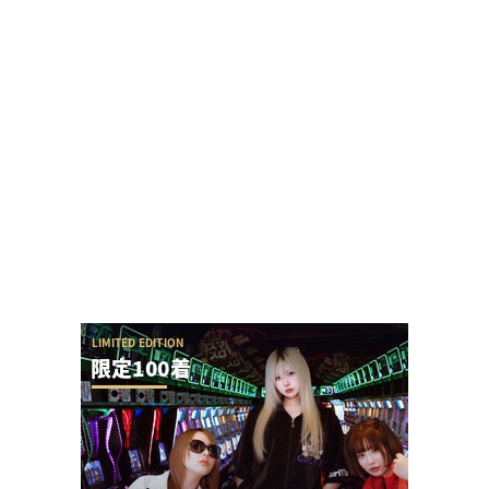
女性演者ファンさん「演者はやめるべき、底辺の
業界で生産性無い仕事だから」と勝手なアドバイ
ス
【神ファンサ】瀬戸環奈さんが8月8日のマルハン
仙台駅東店・仙台苦竹店予定になるだけで話題沸...
今の時代、時間かけてまで羽根アタッカーの羽根
モノを調整管理できる人ってどれくらいいるの？
声が出ず療養中の覚醒てえんださんが無申告・保
険証無しだと事実無根の疑いをかけられる