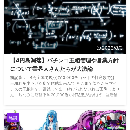
2026/8/3
【4円島凋落】パチンコ玉粗管理や営業方針
について業界人さんたちが大激論
前記事： 4円全体で現状の10,000チョットの打込数では、
玉粗利多少下げた所で体感出来んて そこまで落ちたらマイ
ナスの玉粗利で、継続して出し続けられなければ回復しませ
ん、ちなみに店舗平均20,000近い打込数があれば、自店舗
に合った機種をマイナス運用出来れば、その機種キッカケに
全店昨対比15%増は出来た https://t.co/6qXEAHXwFW — 雲
の上のパチンコ店 (@P_market56) August 2, 2026
雑談