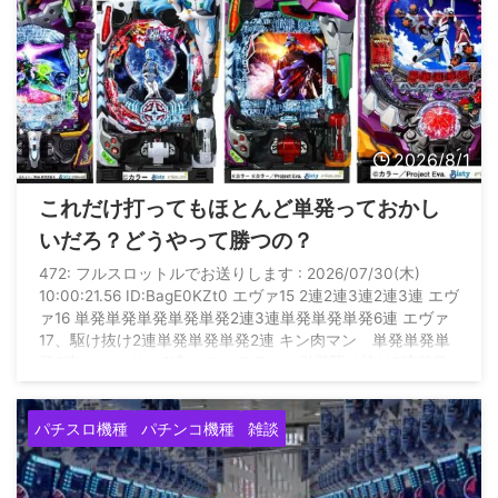
2026/8/1
これだけ打ってもほとんど単発っておかし
いだろ？どうやって勝つの？
472: フルスロットルでお送りします : 2026/07/30(木)
10:00:21.56 ID:BagE0KZt0 エヴァ15 2連2連3連2連3連 エヴ
ァ16 単発単発単発単発単発2連3連単発単発単発6連 エヴァ
17、駆け抜け2連単発単発単発2連 キン肉マン 単発単発単
発2連 カバネリ 2連 カフェテラス 単発駆け抜け2連単発
単発単発単発駆け抜け駆け抜け駆け抜け グール 単発駆け
抜け単発単発3連 暴凶 3連2連駆け抜け駆け抜け なのは
パチスロ機種
パチンコ機種
雑談
3連 何これ いつになったら勝てるの？ これだけ当たり引い
て万 ...