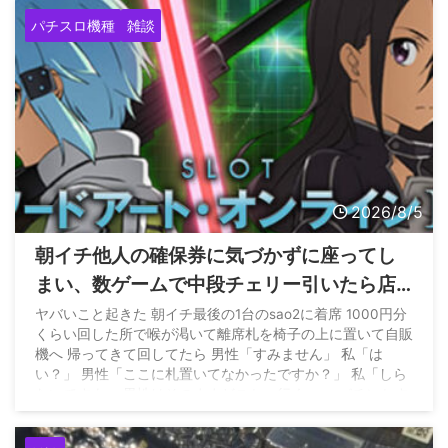
パチスロ機種
雑談
2026/8/5
朝イチ他人の確保券に気づかずに座ってし
まい、数ゲームで中段チェリー引いたら店
員に代われと言われてしまったのだが
ヤバいこと起きた 朝イチ最後の1台のsao2に着席 1000円分
くらい回した所で喉が渇いて離席札を椅子の上に置いて自販
機へ 帰ってきて回してたら 男性「すみません」 私「は
い？」 男性「ここに札置いてなかったですか？」 私「しら
ないですよ」 男性はそのままどこかへ行く… — パチンかす
ん (@pachinkasune) August 4, 2026