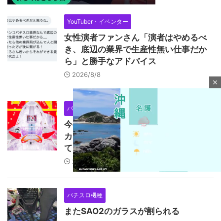
YouTuber・イベンター
女性演者ファンさん「演者はやめるべ
き、底辺の業界で生産性無い仕事だか
ら」と勝手なアドバイス
2026/8/8
close
パチンコ機種
ホール
今の時代、時間かけてまで羽根アタッ
カーの羽根モノを調整管理できる人っ
てどれくらいいるの？
2026/8/8
パチスロ機種
M
u
またSAO2のガラスが割られる
t