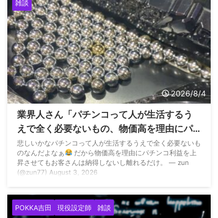
雑談
2026/8/4
業界人さん「パチンコって人が生活するう
えで全く必要ないもの、物価高を理由にパ
チンコ利益を上昇させてもお客さんは納得
悲しいかなパチンコって人が生活するうえで全く必要ないも
のなんだよなぁ
だから物価高を理由にパチンコ利益を上
しないし離れるだけ」
昇させてもお客さんは納得しないし離れるだけ。 — zun
(@zun77) August 3, 2026
POKKA吉田
現役設定師
雑談