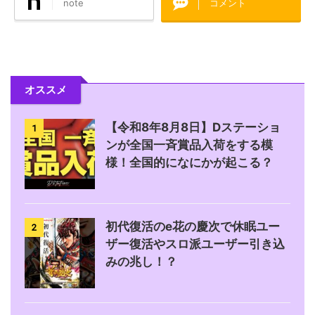
note
コメント
オススメ
【令和8年8月8日】Dステーショ
1
ンが全国一斉賞品入荷をする模
様！全国的になにかが起こる？
初代復活のe花の慶次で休眠ユー
2
ザー復活やスロ派ユーザー引き込
みの兆し！？