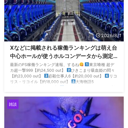
2026/8/1
Xなどに掲載される稼働ランキングは萌え台
中心ホールが使うホルコンデータから測定
されてるから参考にならないらしい
最新のPS稼働ランキング速報、するね
東京喰種 超デ
カ超一撃999【約24,500 out】
ひきこまり吸血姫の悶々
【約23,000 out】
必殺仕事人6【約20,000 out】
リコ
リス・リコイル【約18,000 out】
大海物語5
SPECIAL【約14,000 out】
東京喰種 TOKYO GHOUL【約
14,000 out】… https://t.co/ll19dz ...
雑談