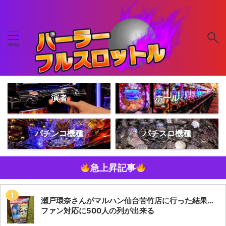
演者
ホール
パチンコ機種
パチスロ機種
急上昇記事
瀬戸環奈さんがマルハン仙台苦竹店に行った結果…
ファン対応に500人の列が出来る