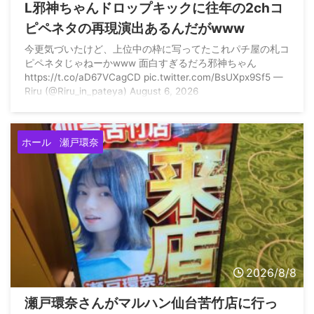
L邪神ちゃんドロップキックに往年の2chコ
ピペネタの再現演出あるんだがwww
今更気づいたけど、上位中の枠に写ってたこれパチ屋の札コ
ピペネタじゃねーかwww 面白すぎるだろ邪神ちゃん
https://t.co/aD67VCagCD pic.twitter.com/BsUXpx9Sf5 —
Riru (@Riru_in_pateya) August 6, 2026
ホール
瀬戸環奈
2026/8/8
瀬戸環奈さんがマルハン仙台苦竹店に行っ