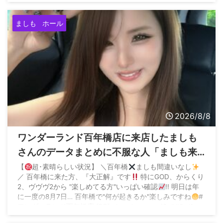
ましも
ホール
2026/8/8
ワンダーランド百年橋店に来店したましも
さんのデータまとめに不服な人「ましも来
店百年橋ほぼ毎回抜いてるやん、そんなん
【
超･素晴らしい状況】 ＼百年橋
ましも間違いなし
／ 百年橋に来た方、『大正解』です
特にGOD、からくり
ならマイホに来ないでください」
2、ヴヴヴ2から "楽しめてる方"いっぱい確認
!! 明日は年
に一度の8月7日… 百年橋で"何が起きるか"楽しみですね
#
ワンダーランド百年橋店 [PR] pic.twitter.com/CujUl8vJ1e
— ましも
 ...