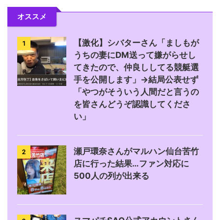
オススメ
【激化】シバターさん「ましもが
1
うちの妻にDM送って嫌がらせし
てきたので、仲良ししてる競艇選
手を公開します」→結局公表せず
「やつがそういう人間だと言うの
を皆さんどうぞ認識してくださ
い」
瀬戸環奈さんがマルハン仙台苦竹
2
店に行った結果…ファン対応に
500人の列が出来る