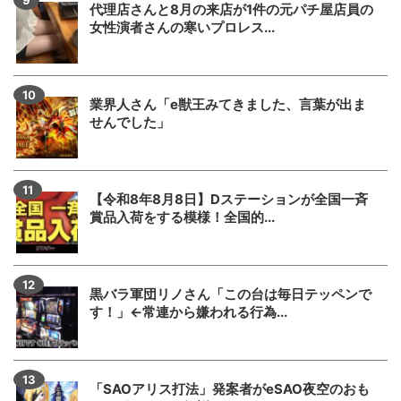
代理店さんと8月の来店が1件の元パチ屋店員の
女性演者さんの寒いプロレス...
業界人さん「e獣王みてきました、言葉が出ま
せんでした」
【令和8年8月8日】Dステーションが全国一斉
賞品入荷をする模様！全国的...
黒バラ軍団リノさん「この台は毎日テッペンで
す！」←常連から嫌われる行為...
「SAOアリス打法」発案者がeSAO夜空のおも