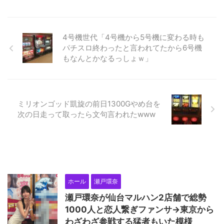
4号機世代「4号機から5号機に変わる時も
パチスロ終わったと言われてたから6号機
もなんとかなるっしょｗ」
ミリオンゴッド凱旋の前日1300Gやめ台を
次の日走って取ったら文句言われたwww
ホール
瀬戸環奈
瀬戸環奈が仙台マルハン2店舗で総勢
1000人と恋人繋ぎファンサ→東京から
わざわざ参戦する猛者もいた模様