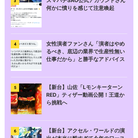
スマパチSAO公式アカウントさん
3
何かに憤りを感じて注意喚起
女性演者ファンさん「演者はやめ
4
るべき、底辺の業界で生産性無い
仕事だから」と勝手なアドバイス
【新台】山佐「Lモンキーターン
5
RED」ティザー動画公開！王道か
ら挑戦へ
【新台】アクセル・ワールドの演
6