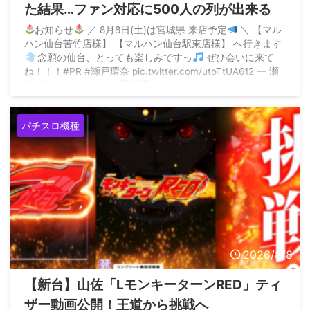
た結果…ファン対応に500人の列が出来る
お知らせ
／ 8月8日(土)は宮城県 来店予定
＼ 【マル
ハン仙台苦竹店様】 【マルハン仙台駅東店様】 へ行きます
念願の仙台、とっても楽しみですっ
ぜひ会いに来て
ね！！！#PR #瀬戸環奈 pic.twitter.com/utoTtUA612 — 瀬
戸 環奈 Kanna seto
(@kanna_seto0510) August
6, 2026 ...
パチスロ機種
2026/8/8
【新台】山佐「LモンキーターンRED」ティ
ザー動画公開！王道から挑戦へ