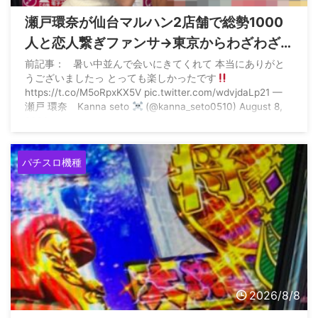
瀬戸環奈が仙台マルハン2店舗で総勢1000
人と恋人繋ぎファンサ→東京からわざわざ
参戦する猛者もいた模様
前記事： 暑い中並んで会いにきてくれて 本当にありがと
うございましたっ とっても楽しかったです
https://t.co/M5oRpxKX5V pic.twitter.com/wdvjdaLp21 —
瀬戸 環奈 Kanna seto
(@kanna_seto0510) August 8,
2026
パチスロ機種
2026/8/8