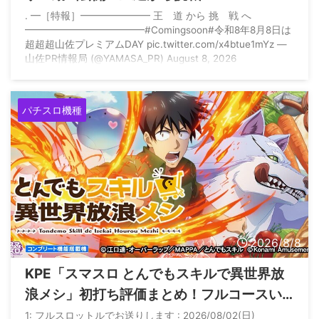
. ━［特報］━━━━━━━ 王 道 から 挑 戦 へ
━━━━━━━━━━━━#Comingsoon#令和8年8月8日は
超超超山佐プレミアムDAY pic.twitter.com/x4btue1mYz —
山佐PR情報局 (@YAMASA_PR) August 8, 2026
パチスロ機種
2026/8/8
KPE「スマスロ とんでもスキルで異世界放
浪メシ」初打ち評価まとめ！フルコースい
ってもショボい、リセット後はゲロ甘との
1: フルスロットルでお送りします : 2026/08/02(日)