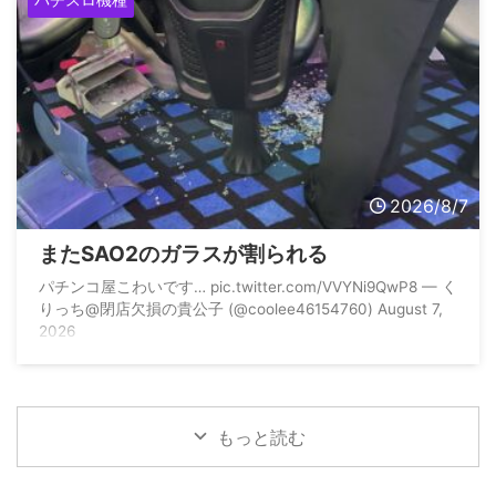
2026/8/7
またSAO2のガラスが割られる
パチンコ屋こわいです… pic.twitter.com/VVYNi9QwP8 — く
りっち@閉店欠損の貴公子 (@coolee46154760) August 7,
2026
もっと読む