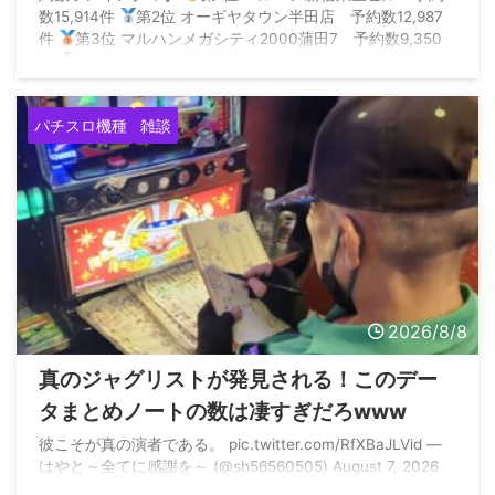
数15,914件
第2位 オーギヤタウン半田店 予約数12,987
件
第3位 マルハンメガシティ2000蒲田7 予約数9,350
件
第4位 エスパス日拓新宿歌舞伎町店 予約数6,360件
第5位 SUPER… — P ...
パチスロ機種
雑談
2026/8/8
真のジャグリストが発見される！このデー
タまとめノートの数は凄すぎだろwww
彼こそが真の演者である。 pic.twitter.com/RfXBaJLVid —
はやと～全てに感謝を～ (@sh56560505) August 7, 2026