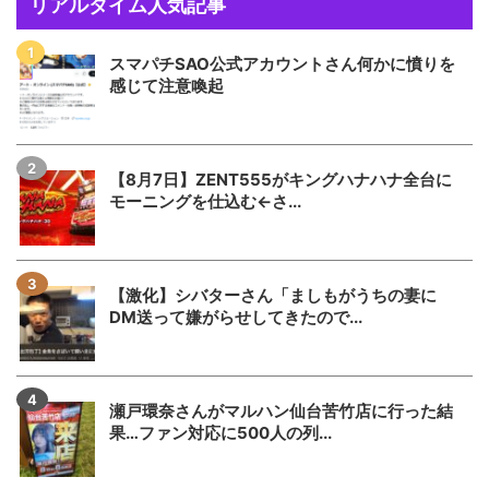
リアルタイム人気記事
スマパチSAO公式アカウントさん何かに憤りを
感じて注意喚起
【8月7日】ZENT555がキングハナハナ全台に
モーニングを仕込む←さ...
【激化】シバターさん「ましもがうちの妻に
DM送って嫌がらせしてきたので...
瀬戸環奈さんがマルハン仙台苦竹店に行った結
果…ファン対応に500人の列...