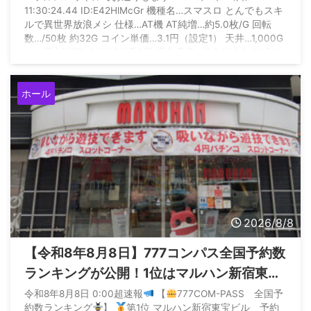
11:30:24.44 ID:E42HlMcGr 機種名…スマスロ とんでもスキ
情報も
ルで異世界放浪メシ 仕様…AT機 AT純増…約5.0枚/G 回転
数…/50枚 約32G コイン単価…3.1円（設定1） 天井…1,000G
＋α 導入時期…2026年8月3日 導入予定…約5,000台 公式サ
イト
https://www.konami.com/amusement/psm/slot/tondemosk
ホール
ill/00_top.html
2026/8/8
【令和8年8月8日】777コンパス全国予約数
ランキングが公開！1位はマルハン新宿東宝
の1.5万件
令和8年8月8日 0:00超速報
【
777COM-PASS 全国予
約数ランキング
】
第1位 マルハン新宿東宝ビル 予約