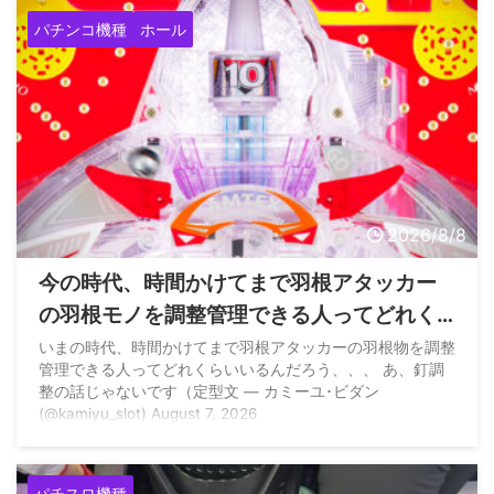
パチンコ機種
ホール
2026/8/8
今の時代、時間かけてまで羽根アタッカー
の羽根モノを調整管理できる人ってどれく
らいいるの？
いまの時代、時間かけてまで羽根アタッカーの羽根物を調整
管理できる人ってどれくらいいるんだろう、、、 あ、釘調
整の話じゃないです（定型文 — カミーユ･ビダン
(@kamiyu_slot) August 7, 2026
パチスロ機種