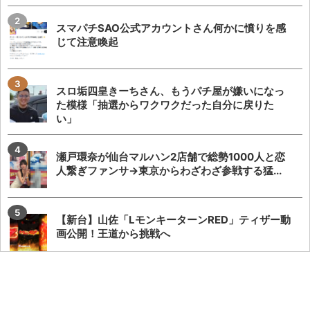
スマパチSAO公式アカウントさん何かに憤りを感
じて注意喚起
スロ垢四皇きーちさん、もうパチ屋が嫌いになっ
た模様「抽選からワクワクだった自分に戻りた
い」
瀬戸環奈が仙台マルハン2店舗で総勢1000人と恋
人繋ぎファンサ→東京からわざわざ参戦する猛...
【新台】山佐「LモンキーターンRED」ティザー動
画公開！王道から挑戦へ
【激化】シバターさん「ましもがうちの妻にDM送
って嫌がらせしてきたので、仲良ししてる競艇選...