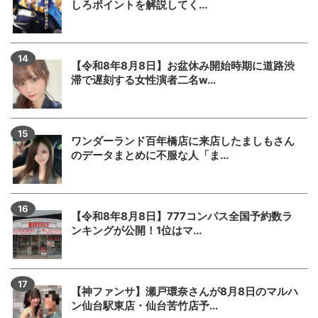
しろポイントを解説してく...
【令和8年8月8日】お盆休み開始時期に道路渋
滞で遅刻する女性演者二名w...
ワンダーランド百年橋店に来店したましもさん
のデータまとめに不服な人「ま...
【令和8年8月8日】777コンパス全国予約数ラ
ンキングが公開！1位はマ...
【神ファンサ】瀬戸環奈さんが8月8日のマルハ
ン仙台駅東店・仙台苦竹店予...