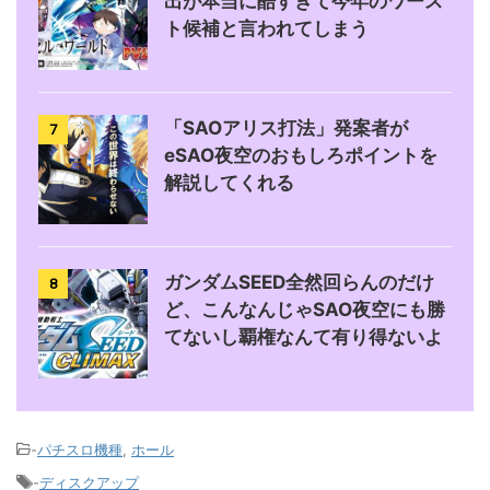
出が本当に酷すぎて今年のワース
ト候補と言われてしまう
「SAOアリス打法」発案者が
7
eSAO夜空のおもしろポイントを
解説してくれる
ガンダムSEED全然回らんのだけ
8
ど、こんなんじゃSAO夜空にも勝
てないし覇権なんて有り得ないよ
-
パチスロ機種
,
ホール
-
ディスクアップ