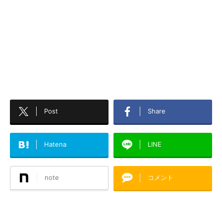
Post
Share
Hatena
LINE
note
コメント