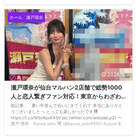
https://t.co/ppcxNn4Ixv pic.twitter.com/gE77BOdUy2 —
プレイランドキャッスル (@castle_model_) August ...
ホール
瀬戸環奈
2026/8/9
瀬戸環奈が仙台マルハン2店舗で総勢1000
人と恋人繋ぎファン対応！東京からわざわ
ざ参戦する猛者もいた模様
前記事： 暑い中並んで会いにきてくれて 本当にありがと
うございましたっ とっても楽しかったです
https://t.co/M5oRpxKX5V pic.twitter.com/wdvjdaLp21 —
瀬戸 環奈 Kanna seto
(@kanna_seto0510) August 8,
2026