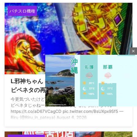
パチスロ機種
close
2026/8/8
L邪神ちゃんドロップキックに往年の2chコ
ピペネタの再現演出あるんだがwww
今更気づいたけど、上位中の枠に写ってたこれパチ屋の札コ
ピペネタじゃねーかwww 面白すぎるだろ邪神ちゃん
https://t.co/aD67VCagCD pic.twitter.com/BsUXpx9Sf5 —
Riru (@Riru_in_pateya) August 6, 2026
M
u
t