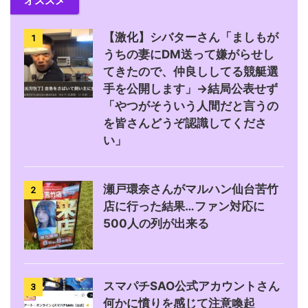
オススメ
【激化】シバターさん「ましもが
1
うちの妻にDM送って嫌がらせし
てきたので、仲良ししてる競艇選
手を公開します」→結局公表せず
「やつがそういう人間だと言うの
を皆さんどうぞ認識してくださ
い」
瀬戸環奈さんがマルハン仙台苦竹
2
店に行った結果…ファン対応に
500人の列が出来る
スマパチSAO公式アカウントさん
3
何かに憤りを感じて注意喚起