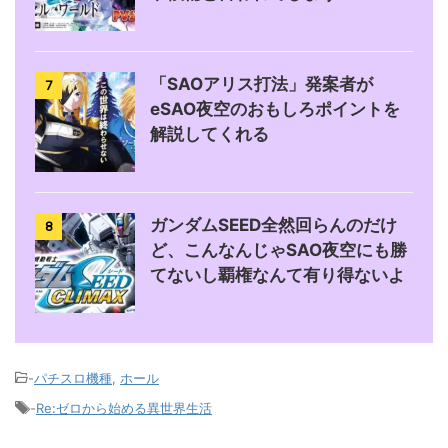
「SAOアリス打法」発案者が
7
eSAO夜空のおもしろポイントを
解説してくれる
ガンダムSEED全然回らんのだけ
8
ど、こんなんじゃSAO夜空にも勝
てないし覇権なんて有り得ないよ
-
パチスロ機種
,
ホール
-
Re:ゼロから始める異世界生活