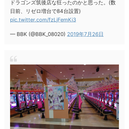
ドラゴンズ筑後店な狂ったのかと思った。(数
日前、リゼロ増台で84台設置)
pic.twitter.com/fzLjFemKi3
— BBK (@BBK_08020)
2019年7月26日