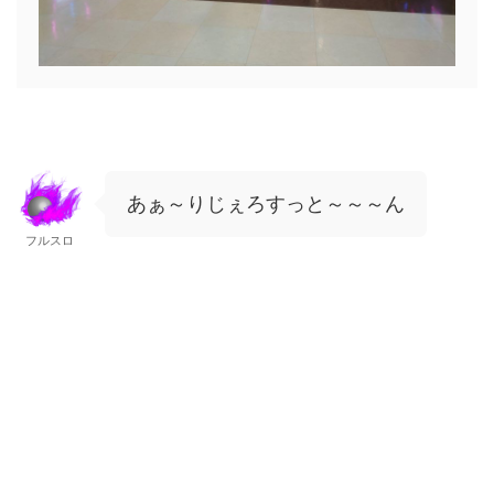
あぁ～りじぇろすっと～～～ん
フルスロ