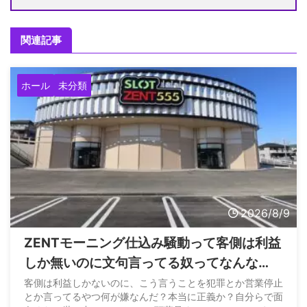
関連記事
ホール
未分類
2026/8/9
ZENTモーニング仕込み騒動って客側は利益
しか無いのに文句言ってる奴ってなんな
ん？
客側は利益しかないのに、こう言うことを犯罪とか営業停止
とか言ってるやつ何が嫌なんだ？本当に正義か？自分らで面