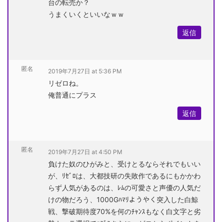
台の転売か？
うまくいくといいなｗｗ
返信
匿名
2019年7月27日 at 5:36 PM
リゼロね。
俺普通にプラス
返信
匿名
2019年7月27日 at 4:50 PM
負けた奴のひがみと、受けとるならそれでもいい
が、ﾘｾﾞﾛは、大都技研の失敗作であるにもかかわ
らず人気があるのは、ﾚﾑの可愛さと声優の人気だ
けの物だろう、1000Gﾊﾏﾘようやく突入した白鯨
戦、撃破期待度70%を何のﾁｬﾝｽもなく白文字と劣