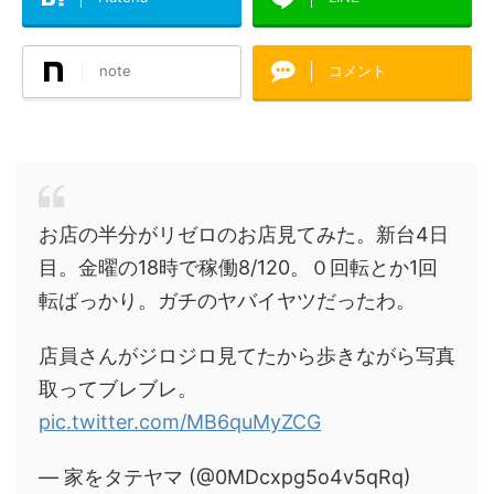
note
コメント
お店の半分がリゼロのお店見てみた。新台4日
目。金曜の18時で稼働8/120。０回転とか1回
転ばっかり。ガチのヤバイヤツだったわ。
店員さんがジロジロ見てたから歩きながら写真
取ってブレブレ。
pic.twitter.com/MB6quMyZCG
— 家をタテヤマ (@0MDcxpg5o4v5qRq)