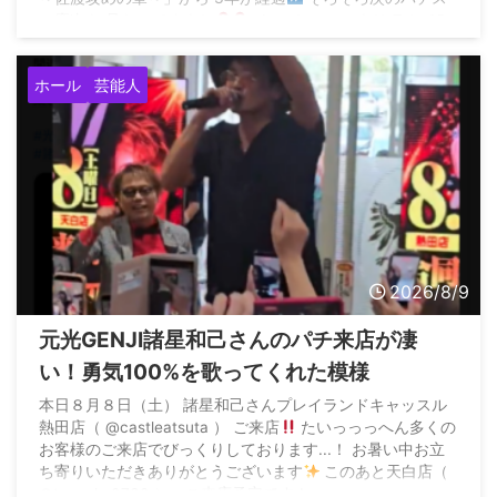
ロ慶次も 見たいですよね
pic.twitter.com/eHeTvka65m
— パチンコ/パチスロ 花の慶次【公式】 (@keiji_machine)
August 4, 2026 &n ...
ホール
芸能人
2026/8/9
元光GENJI諸星和己さんのパチ来店が凄
い！勇気100%を歌ってくれた模様
本日８月８日（土） 諸星和己さんプレイランドキャッスル
熱田店（ @castleatsuta ） ご来店
たいっっっへん多くの
お客様のご来店でびっくりしております...！ お暑い中お立
ち寄りいただきありがとうございます
このあと天白店（
@tenpaku0730 ）へご来店予定です！…