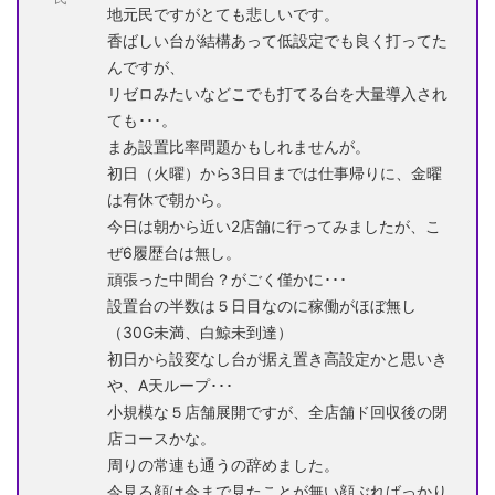
地元民ですがとても悲しいです。
香ばしい台が結構あって低設定でも良く打ってた
んですが、
リゼロみたいなどこでも打てる台を大量導入され
ても･･･。
まあ設置比率問題かもしれませんが。
初日（火曜）から3日目までは仕事帰りに、金曜
は有休で朝から。
今日は朝から近い2店舗に行ってみましたが、こ
ぜ6履歴台は無し。
頑張った中間台？がごく僅かに･･･
設置台の半数は５日目なのに稼働がほぼ無し
（30G未満、白鯨未到達）
初日から設変なし台が据え置き高設定かと思いき
や、A天ループ･･･
小規模な５店舗展開ですが、全店舗ド回収後の閉
店コースかな。
周りの常連も通うの辞めました。
今見る顔は今まで見たことが無い顔ぶればっかり