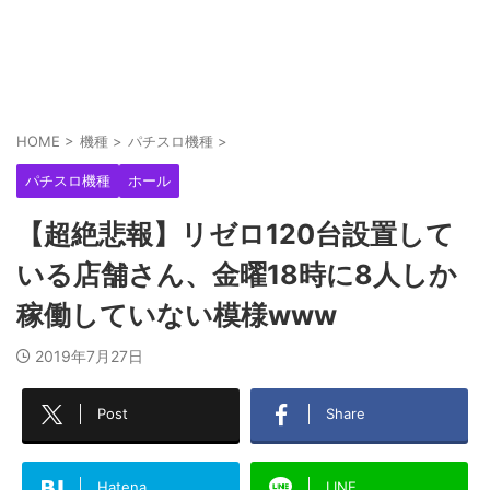
HOME
>
機種
>
パチスロ機種
>
パチスロ機種
ホール
【超絶悲報】リゼロ120台設置して
いる店舗さん、金曜18時に8人しか
稼働していない模様www
2019年7月27日
Post
Share
Hatena
LINE