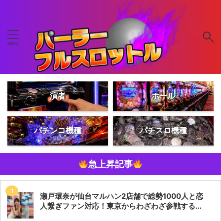
演者
ホール
パチンコ機種
パチスロ機種
急上昇記事
瀬戸環奈が仙台マルハン2店舗で総勢1000人と恋
人繋ぎファン対応！東京からわざわざ参戦する...