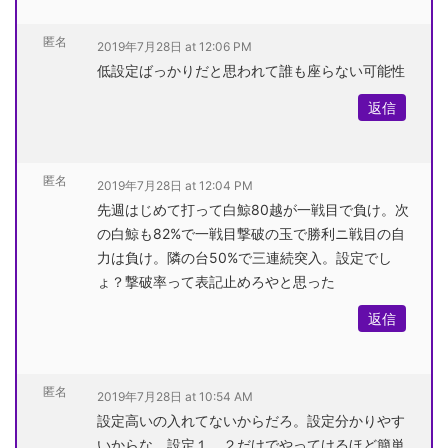
匿名
2019年7月28日 at 12:06 PM
低設定ばっかりだと思われて誰も座らない可能性
返信
匿名
2019年7月28日 at 12:04 PM
先週はじめて打って白鯨80越が一戦目で負け。次
の白鯨も82%で一戦目撃破の玉で勝利ニ戦目の自
力は負け。隣の台50%で三連続突入。設定でし
ょ？撃破率って表記止めろやと思った
返信
匿名
2019年7月28日 at 10:54 AM
設定高いの入れてないからだろ。設定分かりやす
いからな。設定１，２だけでやってけるほど簡単