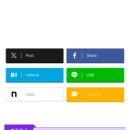
Post
Share
Hatena
LINE
note
コメント