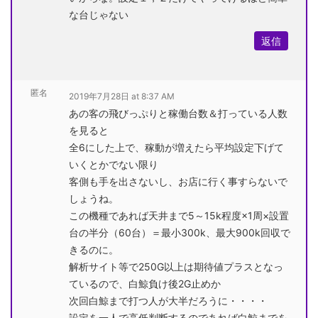
な台じゃない
返信
匿名
2019年7月28日 at 8:37 AM
あの客の飛びっぷりと稼働台数＆打っている人数
を見ると
全6にした上で、稼動が増えたら平均設定下げて
いくとかでない限り
客側も手を出さないし、お店に行く事すらないで
しょうね。
この機種であれば天井まで5～15k程度×1周×設置
台の半分（60台）＝最小300k、最大900k回収で
きるのに。
解析サイト等で250G以上は期待値プラスとなっ
ているので、白鯨負け後2G止めか
次回白鯨まで打つ人が大半だろうに・・・・
設定を一人で高低判断するのであれば白鯨までを