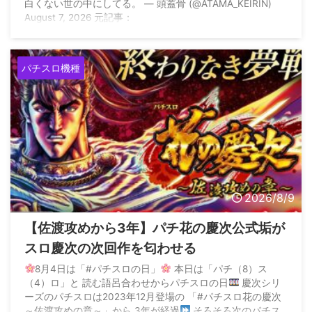
白くない世の中にしてる。 — 頭蓋骨 (@ATAMA_KEIRIN)
August 7, 2026 元記事：
パチスロ機種
2026/8/9
【佐渡攻めから3年】パチ花の慶次公式垢が
スロ慶次の次回作を匂わせる
8月4日は「#パチスロの日」
本日は「パチ（8）ス
（4）ロ」と 読む語呂合わせからパチスロの日
慶次シリ
ーズのパチスロは2023年12月登場の 「#パチスロ花の慶次
～佐渡攻めの章～」から 3年が経過
そろそろ次のパチス