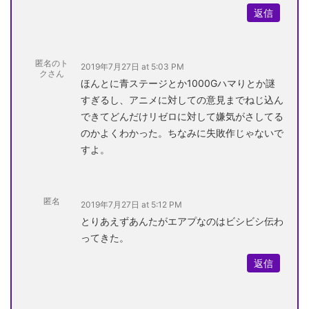
返信
匿名のト
2019年7月27日 at 5:03 PM
クさん
ほんとに青ステージとか1000Gハマりとか謎
すぎるし、アニメに対しての意見までねじ込ん
できてどんだけリゼロに対して嫌気がさしてる
のかよくわかった。ちなみに失敗作じゃないで
すよ。
匿名
2019年7月27日 at 5:12 PM
とりあえずあんたがエアプなのはビシビシ伝わ
ってきた。
返信