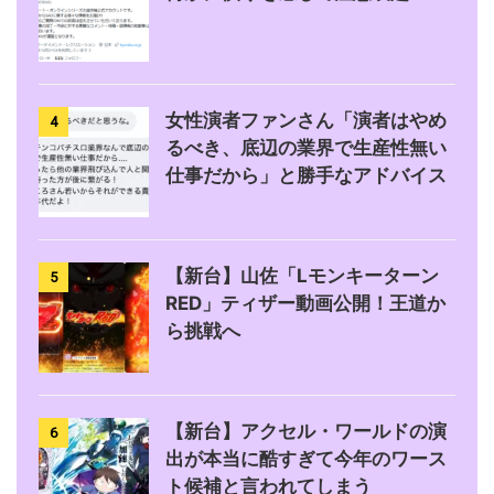
女性演者ファンさん「演者はやめ
4
るべき、底辺の業界で生産性無い
仕事だから」と勝手なアドバイス
【新台】山佐「Lモンキーターン
5
RED」ティザー動画公開！王道か
ら挑戦へ
【新台】アクセル・ワールドの演
6
出が本当に酷すぎて今年のワース
ト候補と言われてしまう