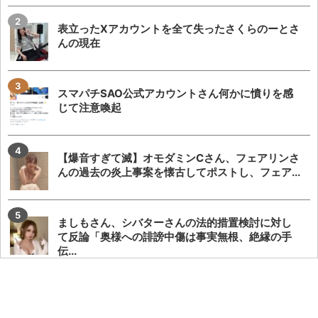
表立ったXアカウントを全て失ったさくらのーとさ
んの現在
スマパチSAO公式アカウントさん何かに憤りを感
じて注意喚起
【爆音すぎて滅】オモダミンCさん、フェアリンさ
んの過去の炎上事案を懐古してポストし、フェア...
ましもさん、シバターさんの法的措置検討に対し
て反論「奥様への誹謗中傷は事実無根、絶縁の手
伝...
瀬戸環奈さんがマルハン仙台苦竹店に行った結果…
ファン対応に500人の列が出来る