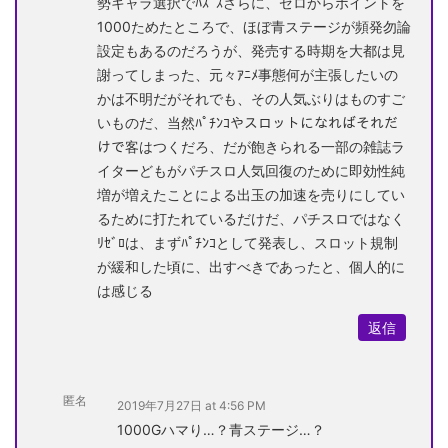
勢キャラ選択でﾊｽﾞｽさらに、ゼロからポイントを
1000ためたところで、ほぼ青ステージが頻発勿論
設定もあるのだろうが、発売する時期を大都は見
謝ってしまった、元々ｱﾆﾒ事態何が主張したいの
かは不明だがそれでも、その人気ぶりはものすご
いものだ、当然ﾊﾟﾁﾝｺやスロットになればそれだ
けで客はつくだろ、だが飽きられる一部の雑誌ラ
イターどもがパチスロ人気回復のために即効性純
増が増えたことによる出玉の加速を売りにしてい
るために打たれているだけだ、パチスロではなく
ﾘｾﾞﾛは、まずﾊﾟﾁﾝｺとして発表し、スロット規制
が緩和した頃に、出すべきであったと、個人的に
は感じる
返信
匿名
2019年7月27日 at 4:56 PM
1000Gハマり…？青ステージ…？