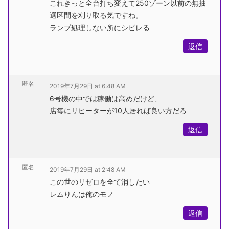
これきっと全台打ち変えて250ゾーン以前の無抽
選区間を刈り取る気ですね。
ランプ処理しない所にシビレる
返信
匿名
2019年7月29日 at 6:48 AM
6号機の中では稼働は高めだけど、
店毎にリピーターが10人居れば良い方だろ
返信
匿名
2019年7月29日 at 2:48 AM
この世のリゼロを全て消したい
レムりんは俺のモノ
返信