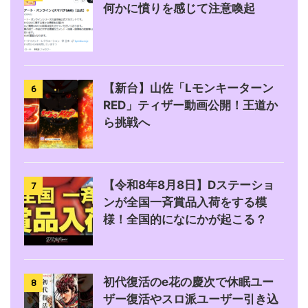
何かに憤りを感じて注意喚起
【新台】山佐「Lモンキーターン
6
RED」ティザー動画公開！王道か
ら挑戦へ
【令和8年8月8日】Dステーショ
7
ンが全国一斉賞品入荷をする模
様！全国的になにかが起こる？
初代復活のe花の慶次で休眠ユー
8
ザー復活やスロ派ユーザー引き込