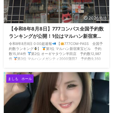
2026/8/8
【令和8年8月8日】777コンパス全国予約数
ランキングが公開！1位はマルハン新宿東宝
の1.5万件
令和8年8月8日 0:00超速報
【
777COM-PASS 全国予
約数ランキング
】
第1位 マルハン新宿東宝ビル 予約
数15,914件
第2位 オーギヤタウン半田店 予約数12,987
件
第3位 マルハンメガシティ2000蒲田7 予約数9,350
件
第4位 エスパス日拓新宿歌舞伎町店 予約数6,360件
第5位 SUPER… — P ...
ましも
ホール