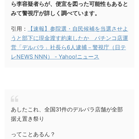
ら李容疑者らが、便宜を図った可能性もあると
みて警視庁が詳しく調べています。
引用：
【速報】参院選・自民候補を当選させよ
うと部下に現金渡す約束したか パチンコ店運
営「デルパラ」社長ら6人逮捕－警視庁（日テ
レNEWS NNN） - Yahoo!ニュース
あしたこれ、全国31件のデルパラ店舗が全部
据え置き祭り
ってことあるん？