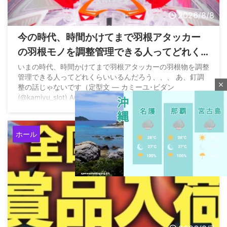
2026/8/8
今の時代、時間かけてまで羽根アタッカー
の羽根モノを調整管理できる人ってどれく
らいいるの？
いまの時代、時間かけてまで羽根アタッカーの羽根物を調整
管理できる人ってどれくらいいるんだろう、、、 あ、釘調
close
整の話じゃないです（定型文 — カミーユ･ビダン
(@kamiyu_slot) August 7, 2026
ホール
M
u
t