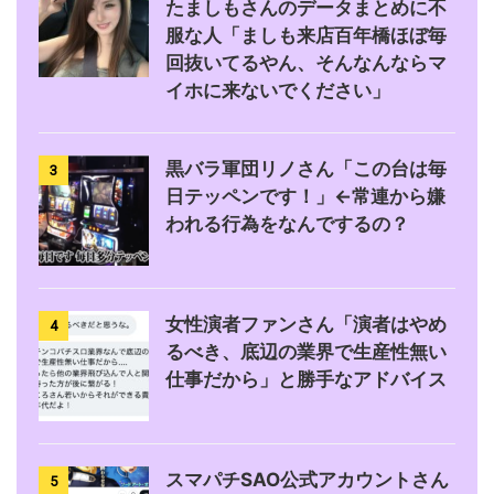
たましもさんのデータまとめに不
服な人「ましも来店百年橋ほぼ毎
回抜いてるやん、そんなんならマ
イホに来ないでください」
黒バラ軍団リノさん「この台は毎
3
日テッペンです！」←常連から嫌
われる行為をなんでするの？
女性演者ファンさん「演者はやめ
4
るべき、底辺の業界で生産性無い
仕事だから」と勝手なアドバイス
スマパチSAO公式アカウントさん
5