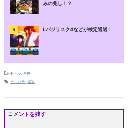
みの兆し！？
Lバジリスク4などが検定通過！
9
-
ホール
,
事件
-
デルパラ
,
選挙
コメントを残す