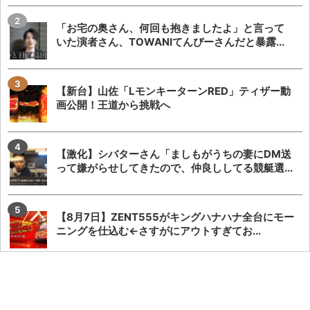
「お宅の奥さん、何回も抱きましたよ」と言って
いた演者さん、TOWANIてんぴーさんだと暴露...
【新台】山佐「LモンキーターンRED」ティザー動
画公開！王道から挑戦へ
【激化】シバターさん「ましもがうちの妻にDM送
って嫌がらせしてきたので、仲良ししてる競艇選...
【8月7日】ZENT555がキングハナハナ全台にモー
ニングを仕込む←さすがにアウトすぎてお...
「SAOアリス打法」発案者がeSAO夜空のおもしろ
ポイントを解説してくれる