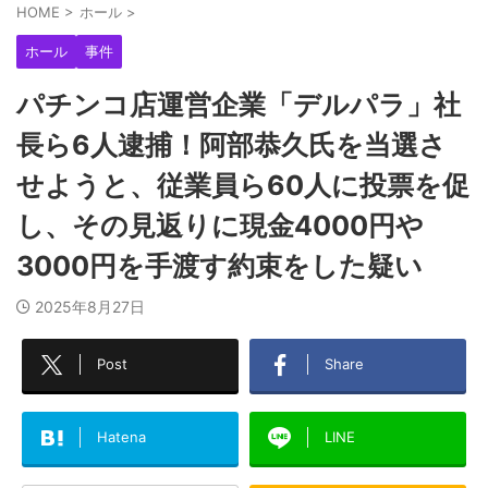
HOME
>
ホール
>
ホール
事件
パチンコ店運営企業「デルパラ」社
長ら6人逮捕！阿部恭久氏を当選さ
せようと、従業員ら60人に投票を促
し、その見返りに現金4000円や
3000円を手渡す約束をした疑い
2025年8月27日
Post
Share
Hatena
LINE