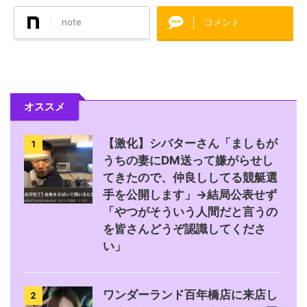
note
コメント
オススメ
【激化】シバターさん「ましもが
1
うちの妻にDM送って嫌がらせし
てきたので、仲良ししてる競艇選
手を公開します」→結局公表せず
「やつがそういう人間だと言うの
を皆さんどうぞ認識してくださ
い」
ワンダーランド百年橋店に来店し
2