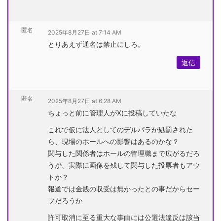
匿名
2025年8月27日 at 7:14 AM
とりあえず通名は禁止にしろ。
返信
匿名
2025年8月27日 at 6:28 AM
ちょっと前に管理人がXに投稿していたな
これで仮に法人としてのデルパラが処罰された
ら、現場のホールへの影響はあるのかな？
関与した関係者はホールの管理職まで広がるだろ
うが、実際に画像を残して関与した投票者もアウ
トか？
報道では金銭の収受は無かったとの事だからセー
フだろうか
許可取消に至る重大な事由には公選法違反は該当