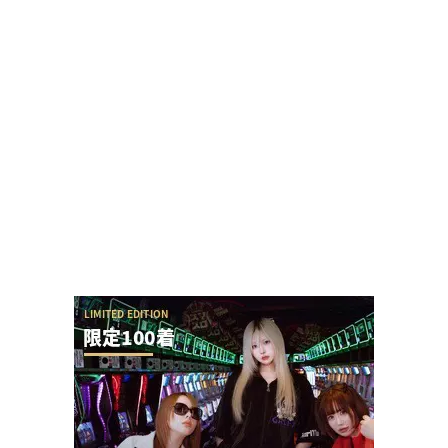
黒バラ軍団リノさん「この台は毎日テッペンで
す！」←常連から嫌われる行為をなんでするの？
【令和8年8月8日】777コンパス全国予約数ランキ
ングが公開！1位はマルハン新宿東宝の1...
【神ファンサ】瀬戸環奈さんが8月8日のマルハン
仙台駅東店・仙台苦竹店予定になるだけで話題沸...
またSAO2のガラスが割られる