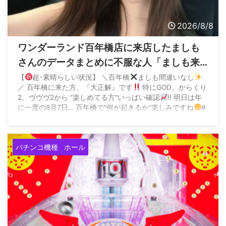
2026/8/8
ワンダーランド百年橋店に来店したましも
さんのデータまとめに不服な人「ましも来
店百年橋ほぼ毎回抜いてるやん、そんなん
【
超･素晴らしい状況】 ＼百年橋
ましも間違いなし
／ 百年橋に来た方、『大正解』です
特にGOD、からくり
ならマイホに来ないでください」
2、ヴヴヴ2から "楽しめてる方"いっぱい確認
!! 明日は年
に一度の8月7日… 百年橋で"何が起きるか"楽しみですね
#
ワンダーランド百年橋店 [PR] pic.twitter.com/CujUl8vJ1e
— ましも
 ...
パチンコ機種
ホール