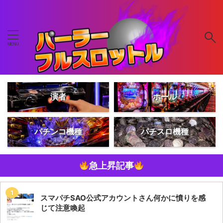
演者
ホール
パチンコ機種
パチスロ機種
急上昇記事
スマパチSAO公式アカウントさん何かに憤りを感
じて注意喚起