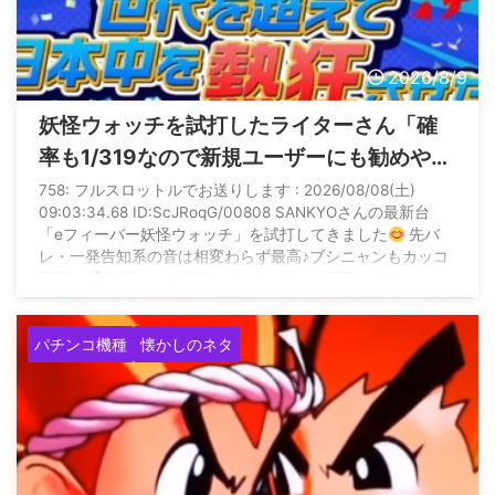
2026/8/9
妖怪ウォッチを試打したライターさん「確
率も1/319なので新規ユーザーにも勧めやす
いスペック」←新規に10万も負けられる
758: フルスロットルでお送りします : 2026/08/08(土)
09:03:34.68 ID:ScJRoqG/00808 SANKYOさんの最新台
319勧めるとかアホなん？
「eフィーバー妖怪ウォッチ」を試打してきました
先バ
レ・一発告知系の音は相変わらず最高♪ブシニャンもカッコ
可愛い
転落タイプ機種ですが、ずっと採用してほしいと
思っていた転落後に時短100回転が付く救済設計
…
pic.twitter.com/GfwiV06k2d — 助六@きっしー助六ち ...
パチンコ機種
懐かしのネタ