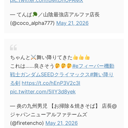
pic.twitter.com/bMtDhOPAMX
— てんぱ
／山陰最強店アルファ店長
(@coco_alpha777)
May 21, 2026
ちゃんと
舞い降りてきた
これは……良さそう
#eフィーバー機動
戦士ガンダムSEEDクライマックス
#舞い降り
る剣
https://t.co/hEnP3V2c3I
pic.twitter.com/5IIY3d8yek
— 炎の九州男児 【お掃除＆焼きそば】 店長@
ジャパンニューアルファテームズ
(@firetencho)
May 21, 2026