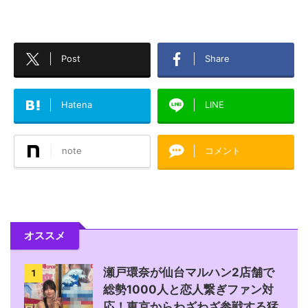
Post
Share
Hatena
LINE
note
コメント
オススメ
瀬戸環奈が仙台マルハン2店舗で
1
総勢1000人と恋人繋ぎファン対
応！東京からわざわざ参戦する猛