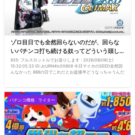
2026/8/9
ゾロ目日でも全然回らないのだが、回らな
いパチンコ打ち続ける奴ってどういう頭し
てんの？
835: フルスロットルでお送りします : 2026/08/08(土)
15:32:05.33 ID:JcURN4lc00808 今日マイホのSEED全然回
んなかった 888の日でこれだとお盆後半どうなっちゃうんだ
パチンコ機種
ライター