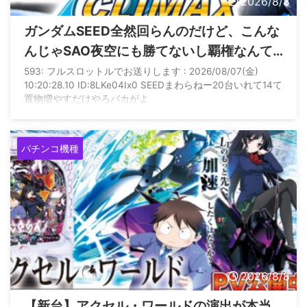
2026/8/8
ガンダムSEED全然回らんのだけど、こんな
んじゃSAO夜空にも勝てないし覇権なんて
有り得ないよ
593: フルスロットルでお送りします : 2026/08/07(金)
10:20:28.10 ID:8LKe04Ix0 SEEDまわらねー20台いれて14て
置物増やすだけやろバカがよ
パチンコ機種
2026/8/8
【新台】アクセル・ワールドの演出が本当