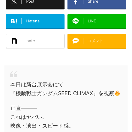
Post
Share
Hatena
LINE
note
コメント
本日は新台展示会にて
『機動戦士ガンダムSEED CLIMAX』を視察
正直―――
これはヤバい。
映像・演出・スピード感。