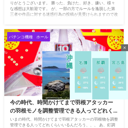
りがとうございます。 勝った、負けた、好き、嫌い、様々
な感想は大歓迎です。 が、一部の方でルールを逸脱した第
三者や作品に対する迷惑行為の投稿が見受けられますので改
めてご注意いただけますと幸いです。
pic.twitter.com/0hOqz8MEUA — ソードアート・オンライ
ン (スマパチSAO)【公式】 (@SAO_KYORAKU) August 7,
パチンコ機種
ホール
2026
close
2026/8/8
今の時代、時間かけてまで羽根アタッカー
の羽根モノを調整管理できる人ってどれく
M
らいいるの？
いまの時代、時間かけてまで羽根アタッカーの羽根物を調整
u
管理できる人ってどれくらいいるんだろう、、、 あ、釘調
t