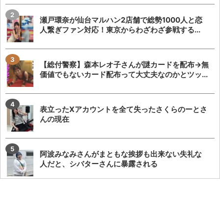
瀬戸環奈が仙台マルハン2店舗で総勢1000人と恋
人繋ぎファン対応！東京からわざわざ参戦する...
【総付警察】森本レオ子さんが謎カードを配布→無
価値でもないカード配布って大丈夫なのかとツッ...
表立ったXアカウントを全て失ったさくらのーとさ
んの現在
阿波みなみさんがまともな挨拶も出来ない失礼な
人だと、シバターさんに暴露される
ZENTモーニング仕込み騒動って客側は利益しか無
いのに文句言ってる奴ってなんなん？