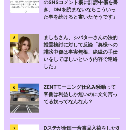
のSNSコメント欄に誹謗中傷を書
き、DMを読まないならこういっ
た事を続けると書いたそうです」
ましもさん、シバターさんの法的
5
措置検討に対して反論「奥様への
誹謗中傷は事実無根、絶縁の手伝
いをしてほしいという内容で連絡
した」
ZENTモーニング仕込み騒動って
6
客側は利益しか無いのに文句言っ
てる奴ってなんなん？
Dステが全国一斉賞品入荷をした8
7