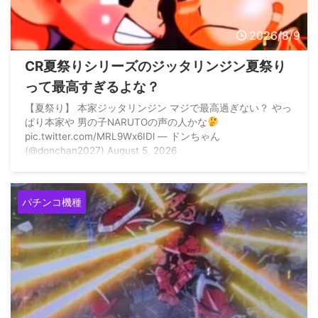
2026/8/9
CR夏祭りシリーズのジッタリンジン夏祭り
って最高すぎるよな？
【夏祭り】 本家ジッタリンジン マジで最高過ぎない？ やっ
ぱり本家や 男の子NARUTOの声の人かな
pic.twitter.com/MRL9Wx6IDl — ドンちゃん
(@donchan2027) August 5, 2026
パチンコ機種