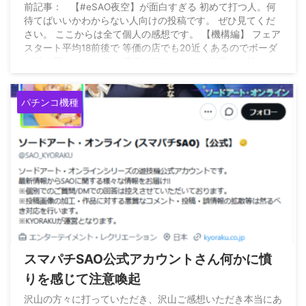
前記事： 【#eSAO夜空】が面白すぎる 初めて打つ人。何
待てばいいかわからない人向けの投稿です。 ぜひ見てくだ
さい。 ここからは全て個人の感想です。 【機構編】 フェア
スタート平均18前後で 等価の店でも20近くあるのでボーダ
ー近く回ります。 他の機種が打てないほど快適です笑… —
弦 (@kaz0108_k) August 7, 2026
パチンコ機種
2026/8/8
スマパチSAO公式アカウントさん何かに憤
りを感じて注意喚起
沢山の方々に打っていただき、沢山ご感想いただき本当にあ