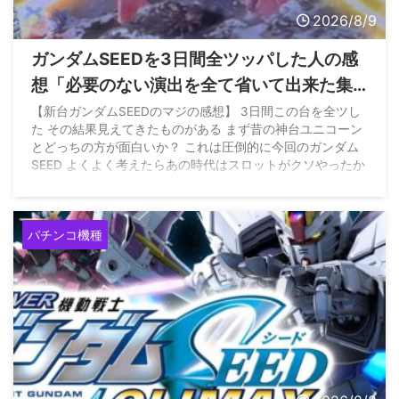
2026/8/9
ガンダムSEEDを3日間全ツッパした人の感
想「必要のない演出を全て省いて出来た集
大成の台って感じ」
【新台ガンダムSEEDのマジの感想】 3日間この台を全ツし
た その結果見えてきたものがある まず昔の神台ユニコーン
とどっちの方が面白いか？ これは圧倒的に今回のガンダム
SEED よくよく考えたらあの時代はスロットがクソやったか
ら消去法でユニコーンが打たれてただけ…
pic.twitter.com/Y6hQlsrEFo — 極限パチンコチャンネル
(@Kyokupachi) August 7, 2026
パチンコ機種