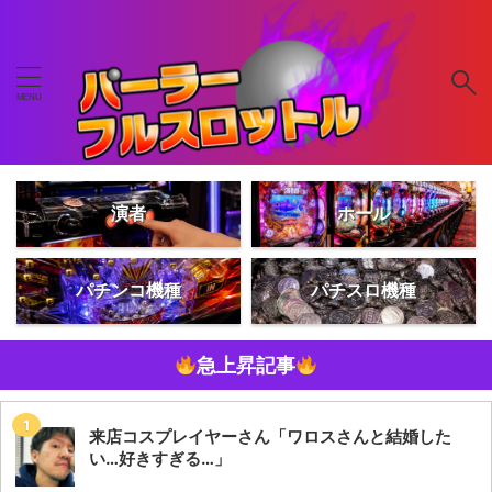
演者
ホール
パチンコ機種
パチスロ機種
急上昇記事
来店コスプレイヤーさん「ワロスさんと結婚した
い…好きすぎる…」