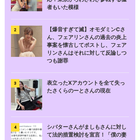
者もいた模様
【爆音すぎて滅】オモダミンCさ
2
ん、フェアリンさんの過去の炎上
事案を懐古してポストし、フェア
リンさんはそれに対して反論しつ
つも謝罪
表立ったXアカウントを全て失っ
3
たさくらのーとさんの現在
シバターさんがましもさんに対し
4
て法的措置検討を宣言！「僕の妻