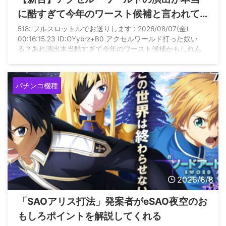
に酷すぎて今年のワースト候補と言われて
しまう
518: フルスロットルでお送りします : 2026/08/07(金)
00:16:15.23 ID:OYybrz+B0 アクセルワールド打った奴い
る？あれ演出本当酷すぎて今年のワースト候補かもしれん
パチンコ機種
2026/8/8
「SAOアリス打法」発案者がeSAO夜空のお
もしろポイントを解説してくれる