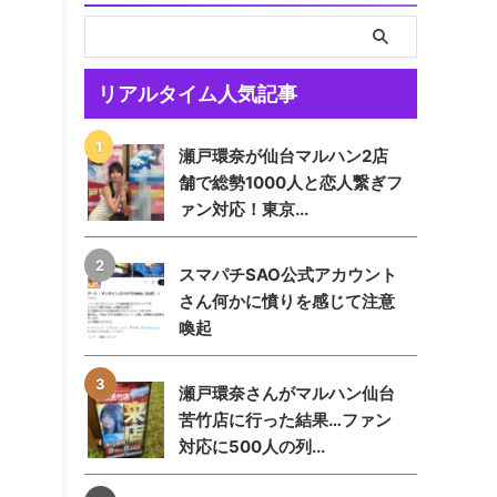
リアルタイム人気記事
瀬戸環奈が仙台マルハン2店
舗で総勢1000人と恋人繋ぎフ
ァン対応！東京...
スマパチSAO公式アカウント
さん何かに憤りを感じて注意
喚起
瀬戸環奈さんがマルハン仙台
苦竹店に行った結果…ファン
対応に500人の列...