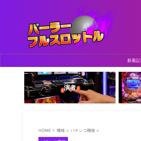
新着記
演者
HOME
>
機種
>
パチンコ機種
>