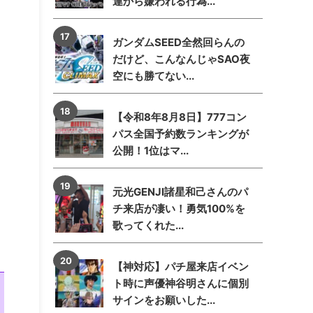
連から嫌われる行為...
ガンダムSEED全然回らんの
だけど、こんなんじゃSAO夜
空にも勝てない...
【令和8年8月8日】777コン
パス全国予約数ランキングが
公開！1位はマ...
元光GENJI諸星和己さんのパ
チ来店が凄い！勇気100%を
歌ってくれた...
【神対応】パチ屋来店イベン
ト時に声優神谷明さんに個別
サインをお願いした...