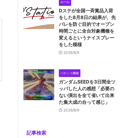
ホール
Dステが全国一斉賞品入荷
をした8月8日の結果が、先
バレを防ぐ目的でオープン
時間ごとに全台対象機種を
変えるというナイスプレー
をした模様
2026/8/9
パチンコ機種
ガンダムSEEDを3日間全ツ
ッパした人の感想「必要の
ない演出を全て省いて出来
た集大成の台って感じ」
2026/8/9
記事検索