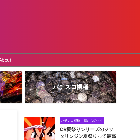
About
パチスロ機種
パチンコ機種
懐かしのネタ
CR夏祭りシリーズのジッ
タリンジン夏祭りって最高