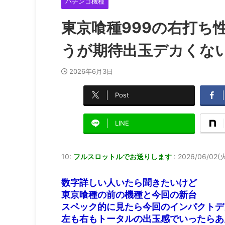
パチンコ機種
東京喰種999の右打ち
うが期待出玉デカくな
2026年6月3日
Post
LINE
10:
フルスロットルでお送りします
:
2026/06/02(火)
数字詳しい人いたら聞きたいけど
東京喰種の前の機種と今回の新台
スペック的に見たら今回のインパクトデ
左も右もトータルの出玉感でいったらあ