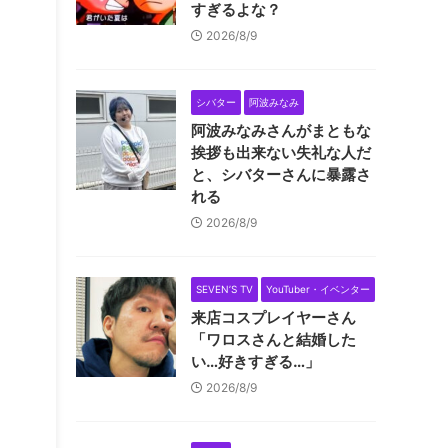
すぎるよな？
2026/8/9
シバター
阿波みなみ
阿波みなみさんがまともな
挨拶も出来ない失礼な人だ
と、シバターさんに暴露さ
れる
2026/8/9
SEVEN’S TV
YouTuber・イベンター
来店コスプレイヤーさん
「ワロスさんと結婚した
い…好きすぎる…」
2026/8/9