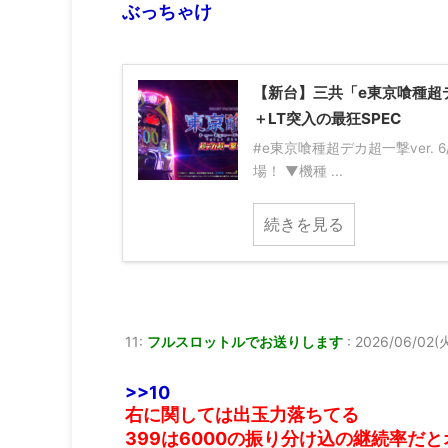
ぶっちゃけ
【新台】三共「e東京喰種超デカ
＋LT突入の最狂SPEC
#e東京喰種超デカ超一撃ver. 
場！ ▼機種 ...
続きを見る
11:
フルスロットルでお送りします
:
2026/06/02(火
>>10
右に関しては出玉力落ちてる
399は6000の振り分け込の継続率だとオ