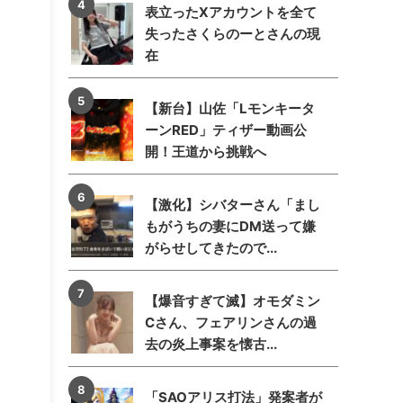
表立ったXアカウントを全て
失ったさくらのーとさんの現
在
【新台】山佐「Lモンキータ
ーンRED」ティザー動画公
開！王道から挑戦へ
【激化】シバターさん「まし
もがうちの妻にDM送って嫌
がらせしてきたので...
【爆音すぎて滅】オモダミン
Cさん、フェアリンさんの過
去の炎上事案を懐古...
「SAOアリス打法」発案者が