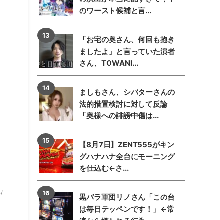
のワースト候補と言...
「お宅の奥さん、何回も抱き
ましたよ」と言っていた演者
さん、TOWANI...
ましもさん、シバターさんの
法的措置検討に対して反論
「奥様への誹謗中傷は...
【8月7日】ZENT555がキン
グハナハナ全台にモーニング
を仕込む←さ...
4/
黒バラ軍団リノさん「この台
は毎日テッペンです！」←常