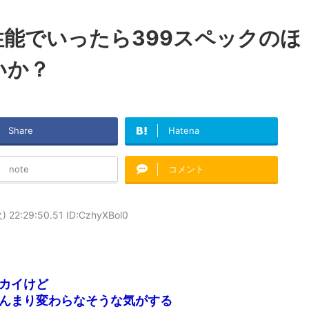
性能でいったら399スペックのほ
いか？
Share
Hatena
note
コメント
 22:29:50.51 ID:CzhyXBol0
カイけど
んまり変わらなそうな気がする