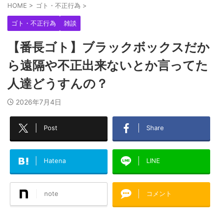
HOME
>
ゴト・不正行為
>
ゴト・不正行為
雑談
【番長ゴト】ブラックボックスだか
ら遠隔や不正出来ないとか言ってた
人達どうすんの？
2026年7月4日
Post
Share
Hatena
LINE
note
コメント