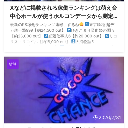
Xなどに掲載される稼働ランキングは萌え台
中心ホールが使うホルコンデータから測定
されてるから参考にならないらしい
最新のPS稼働ランキング速報、するね
東京喰種 超デ
カ超一撃999【約24,500 out】
ひきこまり吸血姫の悶々
【約23,000 out】
必殺仕事人6【約20,000 out】
リコ
リス・リコイル【約18,000 out】
大海物語5
SPECIAL【約14,000 out】
東京喰種 TOKYO GHOUL【約
14,000 out】… https://t.co/ll19dz ...
雑談
2026/7/31