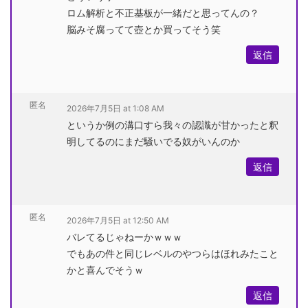
ロム解析と不正基板が一緒だと思ってんの？
脳みそ腐ってて壺とか買ってそう笑
返信
匿名
2026年7月5日 at 1:08 AM
というか例の溝口すら我々の認識が甘かったと釈
明してるのにまだ騒いでる奴がいんのか
返信
匿名
2026年7月5日 at 12:50 AM
バレてるじゃねーかｗｗｗ
でもあの件と同じレベルのやつらはほれみたこと
かと喜んでそうｗ
返信