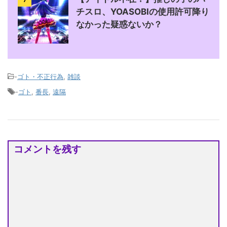
チスロ、YOASOBIの使用許可降り
なかった疑惑ないか？
-
ゴト・不正行為
,
雑談
-
ゴト
,
番長
,
遠隔
コメントを残す