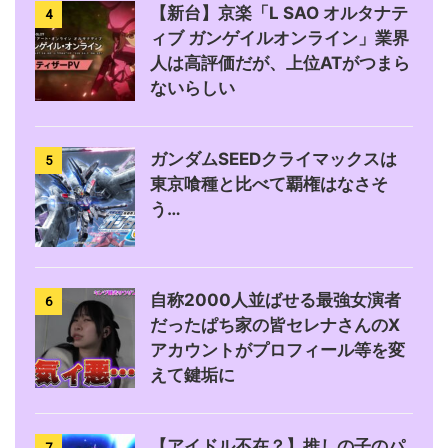
【新台】京楽「L SAO オルタナテ
4
ィブ ガンゲイルオンライン」業界
人は高評価だが、上位ATがつまら
ないらしい
ガンダムSEEDクライマックスは
5
東京喰種と比べて覇権はなさそ
う…
自称2000人並ばせる最強女演者
6
だったぱち家の皆セレナさんのX
アカウントがプロフィール等を変
えて鍵垢に
【アイドル不在？】推しの子のパ
7