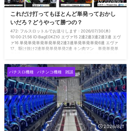
2026/8/1
これだけ打ってもほとんど単発っておかし
いだろ？どうやって勝つの？
472: フルスロットルでお送りします : 2026/07/30(木)
10:00:21.56 ID:BagE0KZt0 エヴァ15 2連2連3連2連3連 エヴ
ァ16 単発単発単発単発単発2連3連単発単発単発6連 エヴァ
17、駆け抜け2連単発単発単発2連 キン肉マン 単発単発単
発2連 カバネリ 2連 カフェテラス 単発駆け抜け2連単発
単発単発単発駆け抜け駆け抜け駆け抜け グール 単発駆け
抜け単発単発3連 暴凶 3連2連駆け抜け駆け抜け なのは
パチスロ機種
パチンコ機種
雑談
3連 何これ いつになったら勝てるの？ これだけ当たり引い
て万 ...
2026/8/1