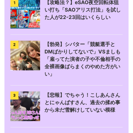
【攻略法？】eSAO夜空回転体狙
1
い打ち「SAOアリス打法」を試し
た人が22-23回はいくらしい
【勃発】シバター「競艇選手と
2
DMばかりしてないで」VSましも
「雇ってた演者の子や不倫相手の
全裸画像ばらまくのやめた方がい
い」
【悲報】でちゃう！こしあんさん
3
とにゃんぱすさん、過去の揉め事
から未だ雪解けしていない模様