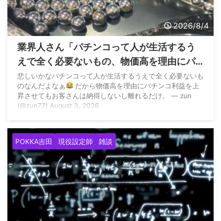
2026/8/4
業界人さん「パチンコって人が生活するう
えで全く必要ないもの、物価高を理由にパ
チンコ利益を上昇させてもお客さんは納得
悲しいかなパチンコって人が生活するうえで全く必要ないも
のなんだよなぁ
だから物価高を理由にパチンコ利益を上
しないし離れるだけ」
昇させてもお客さんは納得しないし離れるだけ。 — zun
(@zun77) August 3, 2026
POKKA吉田
現役設定師
雑談