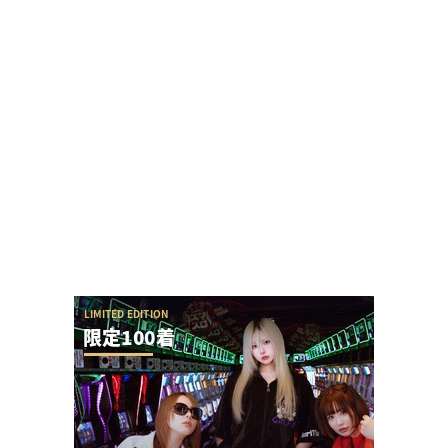
ガンダムSEEDクライマックスのカラミティリーチ
からの全回転の流れが素晴らしすぎると話題に
七匠「e EDENS ZERO ～究極LT～」初打ち評価ま
とめ！神速撤去っぽいけどジリジリ...
Sammy「e七つの大罪3」初打ち評価まとめ！寒
バレ入れても復活大当たりがあるらしいぞ
【新台】京楽「L SAO オルタナティブ ガンゲイル
オンライン」業界人は高評価だが、上位A...