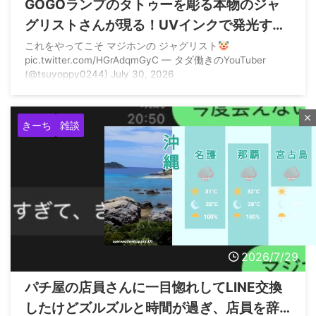
GOGOランプのタトゥーを彫る本物のジャ
グリストさんが現る！UVインクで発光する
模様
これをやってこそ マジホンの ジャグリスト
pic.twitter.com/HGrAdqmGyC — タダ働きのYouTuber
(@tsuyoppy0244) July 30, 2026
close
きーち
雑談
2026/7/29
M
パチ屋の店員さんに一目惚れしてLINE交換
u
したけどズルズルと時間が過ぎ、店員を辞
t