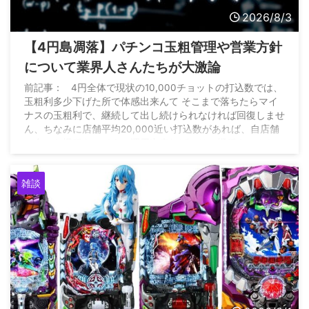
2026/8/3
【4円島凋落】パチンコ玉粗管理や営業方針
について業界人さんたちが大激論
前記事： 4円全体で現状の10,000チョットの打込数では、
玉粗利多少下げた所で体感出来んて そこまで落ちたらマイ
ナスの玉粗利で、継続して出し続けられなければ回復しませ
ん、ちなみに店舗平均20,000近い打込数があれば、自店舗
に合った機種をマイナス運用出来れば、その機種キッカケに
全店昨対比15%増は出来た https://t.co/6qXEAHXwFW — 雲
の上のパチンコ店 (@P_market56) August 2, 2026
雑談