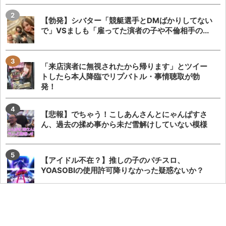
【勃発】シバター「競艇選手とDMばかりしてない
で」VSましも「雇ってた演者の子や不倫相手の...
「来店演者に無視されたから帰ります」とツイー
トしたら本人降臨でリプバトル・事情聴取が勃
発！
【悲報】でちゃう！こしあんさんとにゃんぱすさ
ん、過去の揉め事から未だ雪解けしていない模様
【アイドル不在？】推しの子のパチスロ、
YOASOBIの使用許可降りなかった疑惑ないか？
eSAO夜空が全国データで玉単価2円切りの出率約
98%の相当甘い数値で稼働しているらしい