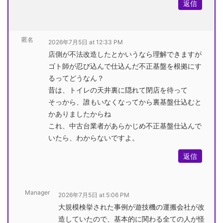
返信
匿名
2026年7月5日 at 12:33 PM
店側が不法改造したとかいうなら理解できますが
ゴト師が忍び込んで仕込んだ不正基盤を根拠にす
るってどうなん？
昔は、トイレの天井裏に隠れて閉店を待って
そっから、誰もいなくなってから裏基盤仕込むと
かありましたからね
これ、中古台業者があらかじめ不正基盤仕込んで
いたら、わからないですよ。
返信
Manager
2026年7月5日 at 5:06 PM
大規模検挙された事例が遊技機の運搬会社が改
造していたので、基本的に関わる全ての人が怪