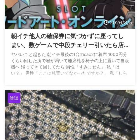
2026/8/5
朝イチ他人の確保券に気づかずに座ってし
まい、数ゲームで中段チェリー引いたら店
員に代われと言われてしまったのだが
ヤバいこと起きた 朝イチ最後の1台のsao2に着席 1000円分
くらい回した所で喉が渇いて離席札を椅子の上に置いて自販
機へ 帰ってきて回してたら 男性「すみません」 私「は
い？」 男性「ここに札置いてなかったですか？」 私「しら
ないですよ」 男性はそのままどこかへ行く… — パチンかす
ん (@pachinkasune) August 4, 2026
雑談