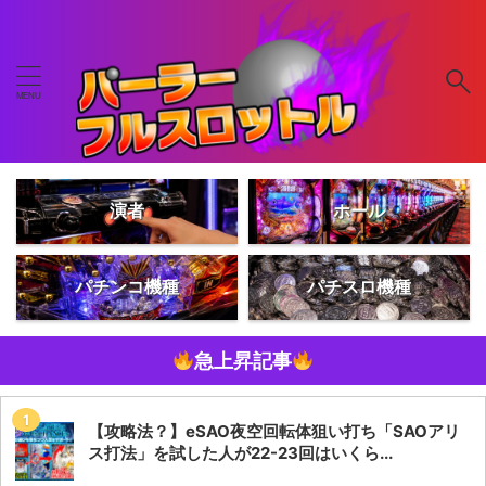
演者
ホール
パチンコ機種
パチスロ機種
急上昇記事
【攻略法？】eSAO夜空回転体狙い打ち「SAOアリ
ス打法」を試した人が22-23回はいくら...