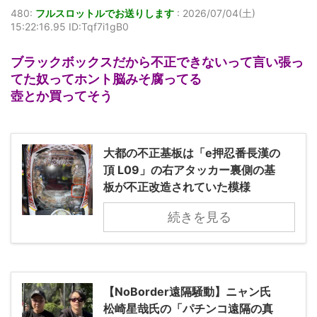
480:
フルスロットルでお送りします
:
2026/07/04(土)
15:22:16.95 ID:Tqf7i1gB0
ブラックボックスだから不正できないって言い張っ
てた奴ってホント脳みそ腐ってる
壺とか買ってそう
大都の不正基板は「e押忍番長漢の
頂 L09」の右アタッカー裏側の基
板が不正改造されていた模様
続きを見る
【NoBorder遠隔騒動】ニャン氏
松崎星哉氏の「パチンコ遠隔の真