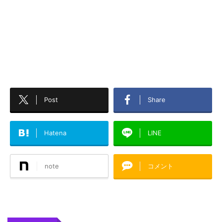
Post
Share
Hatena
LINE
note
コメント