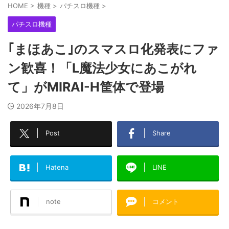
HOME
>
機種
>
パチスロ機種
>
パチスロ機種
｢まほあこ｣のスマスロ化発表にファ
ン歓喜！「L魔法少女にあこがれ
て」がMIRAI-H筐体で登場
2026年7月8日
Post
Share
Hatena
LINE
note
コメント