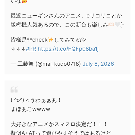
いな
最近ニューギンさんのアニメ、eリコリコとか
版権機人気あるので、この新台も楽しみ
̖́-
皆様是非check
してみてね♡
↓↓↓
#PR
https://t.co/FQFp08ba1j
— 工藤舞 (@mai_kudo0718)
July 8, 2026
( ^o^)＜うわぁぁあ！
まほあこwwww
大好きなアニメがスマスロ決定だ！！！
擬似A+ATって遊びやすそうではあるけど