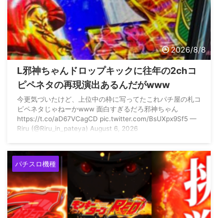
2026/8/8
L邪神ちゃんドロップキックに往年の2chコ
ピペネタの再現演出あるんだがwww
今更気づいたけど、上位中の枠に写ってたこれパチ屋の札コ
ピペネタじゃねーかwww 面白すぎるだろ邪神ちゃん
https://t.co/aD67VCagCD pic.twitter.com/BsUXpx9Sf5 —
Riru (@Riru_in_pateya) August 6, 2026
パチスロ機種