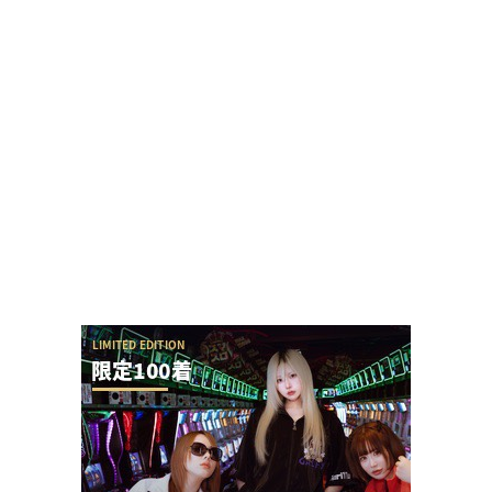
黒バラ軍団リノさん「この台は毎日テッペンで
す！」←常連から嫌われる行為をなんでするの？
りちゃのすけさん、過去の彼氏にメダルパンパンのドル箱
をぶち撒けられ拾わされたらしい
ガンダムSEED全然回らんのだけど、こんなんじゃ
SAO夜空にも勝てないし覇権なんて有り得な...
【神対応】パチ屋来店イベント時に声優神谷明さ
んに個別サインをお願いした結果…