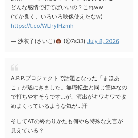
どんな感情で打てばいいの？これww
(てか良く、いろいろ映像使えたなw)
https://t.co/WLlryIHzmh
— 沙衣子(さいこ)
(@7s33)
July 8, 2026
A.P.P.プロジェクトで話題となった「まほあ
こ」が遂にきました。無職転生と同じ筐体なの
で打ちやすそうです…が、演出がキワキワで攻
めまくっているような気が…汗
そしてATの終わりかたも何やら特殊な文言が
見えている？