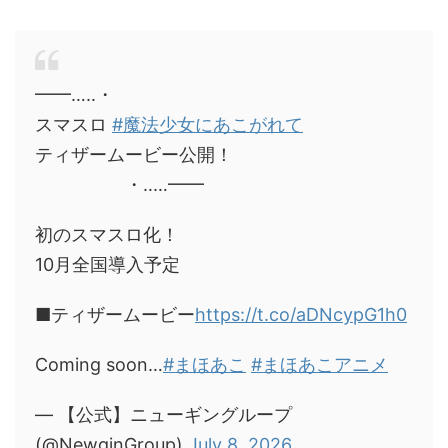
━━…‥・
スマスロ
#魔法少女にあこがれて
ティザームービー公開！
・‥…━━
初のスマスロ化！
10月全国導入予定
■ティザームービー
https://t.co/aDNcypG1h0
Coming soon…
#まほあこ
#まほあこアニメ
— 【公式】ニューギングループ
(@NewginGroup)
July 8, 2026