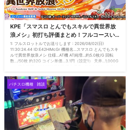
2026/8/8
KPE「スマスロ とんでもスキルで異世界放
浪メシ」初打ち評価まとめ！フルコースい
ってもショボい、リセット後はゲロ甘との
1: フルスロットルでお送りします : 2026/08/02(日)
11:30:24.44 ID:E42HlMcGr 機種名…スマスロ とんでもスキ
情報も
ルで異世界放浪メシ 仕様…AT機 AT純増…約5.0枚/G 回転
数…/50枚 約32G コイン単価…3.1円（設定1） 天井…1,000G
＋α 導入時期…2026年8月3日 導入予定…約5,000台 公式サ
イト
https://www.konami.com/amusement/psm/slot/tondemosk
パチスロ機種
雑談
ill/00_top.html