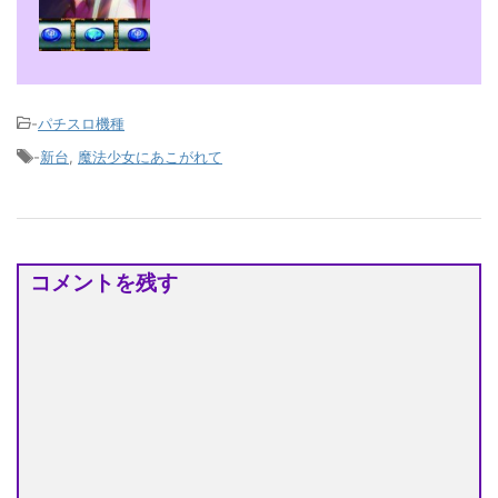
-
パチスロ機種
-
新台
,
魔法少女にあこがれて
コメントを残す