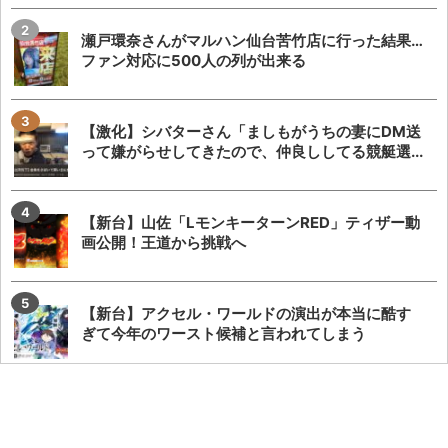
瀬戸環奈さんがマルハン仙台苦竹店に行った結果…
ファン対応に500人の列が出来る
【激化】シバターさん「ましもがうちの妻にDM送
って嫌がらせしてきたので、仲良ししてる競艇選...
【新台】山佐「LモンキーターンRED」ティザー動
画公開！王道から挑戦へ
【新台】アクセル・ワールドの演出が本当に酷す
ぎて今年のワースト候補と言われてしまう
「SAOアリス打法」発案者がeSAO夜空のおもしろ
ポイントを解説してくれる