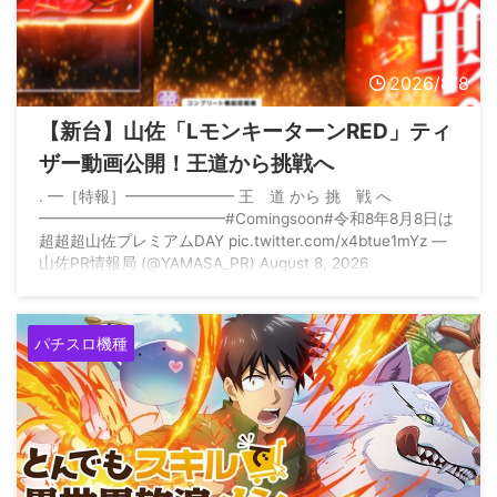
2026/8/8
【新台】山佐「LモンキーターンRED」ティ
ザー動画公開！王道から挑戦へ
. ━［特報］━━━━━━━ 王 道 から 挑 戦 へ
━━━━━━━━━━━━#Comingsoon#令和8年8月8日は
超超超山佐プレミアムDAY pic.twitter.com/x4btue1mYz —
山佐PR情報局 (@YAMASA_PR) August 8, 2026
パチスロ機種