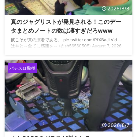
2026/8/8
真のジャグリストが発見される！このデー
タまとめノートの数は凄すぎだろwww
彼こそが真の演者である。 pic.twitter.com/RfXBaJLVid —
はやと～全てに感謝を～ (@sh56560505) August 7, 2026
パチスロ機種
2026/8/7