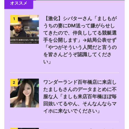
オススメ
【激化】シバターさん「ましもが
1
うちの妻にDM送って嫌がらせし
てきたので、仲良ししてる競艇選
手を公開します」→結局公表せず
「やつがそういう人間だと言うの
を皆さんどうぞ認識してくださ
い」
ワンダーランド百年橋店に来店し
2
たましもさんのデータまとめに不
服な人「ましも来店百年橋ほぼ毎
回抜いてるやん、そんなんならマ
イホに来ないでください」