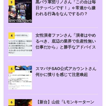
黒バラ軍団リノさん「この台は毎
3
日テッペンです！」←常連から嫌
われる行為をなんでするの？
女性演者ファンさん「演者はやめ
4
るべき、底辺の業界で生産性無い
仕事だから」と勝手なアドバイス
スマパチSAO公式アカウントさん
5
何かに憤りを感じて注意喚起
【新台】山佐「Lモンキーターン
6