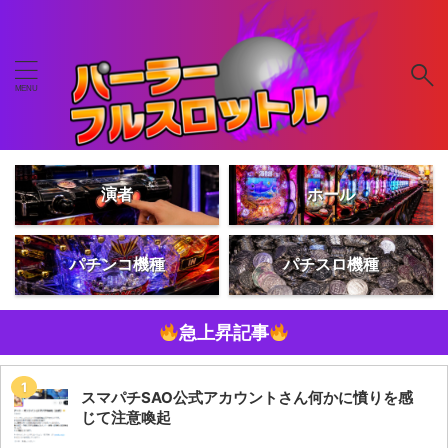
演者
ホール
パチンコ機種
パチスロ機種
急上昇記事
スマパチSAO公式アカウントさん何かに憤りを感
じて注意喚起