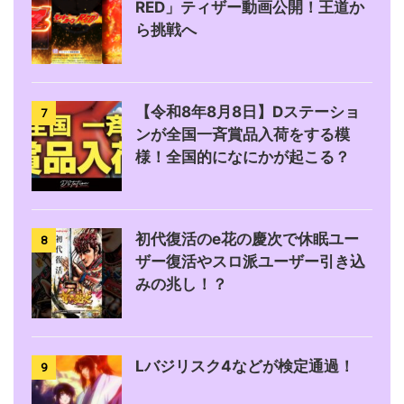
RED」ティザー動画公開！王道か
ら挑戦へ
【令和8年8月8日】Dステーショ
7
ンが全国一斉賞品入荷をする模
様！全国的になにかが起こる？
初代復活のe花の慶次で休眠ユー
8
ザー復活やスロ派ユーザー引き込
みの兆し！？
Lバジリスク4などが検定通過！
9