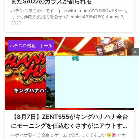
またSAO2のガラスが割られる
パチンコ屋こわいです… pic.twitter.com/VVYNi9QwP8 — く
りっち@閉店欠損の貴公子 (@coolee46154760) August 7,
2026
パチスロ機種
ホール
close
2026/8/7
【8月7日】ZENT555がキングハナハナ全台
にモーニングを仕込む←さすがにアウトす
M
u
ぎてお咎めなしなら加速すると危惧する声
ハナハナ朝イチ全台１ゲームで当たっててすごい
ハナ
t