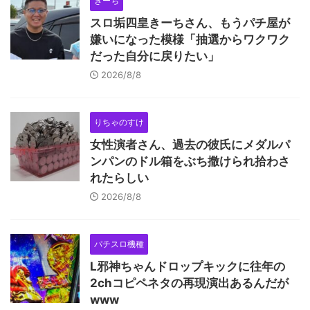
きーち
スロ垢四皇きーちさん、もうパチ屋が
嫌いになった模様「抽選からワクワク
だった自分に戻りたい」
2026/8/8
りちゃのすけ
女性演者さん、過去の彼氏にメダルパ
ンパンのドル箱をぶち撒けられ拾わさ
れたらしい
2026/8/8
パチスロ機種
L邪神ちゃんドロップキックに往年の
2chコピペネタの再現演出あるんだが
www