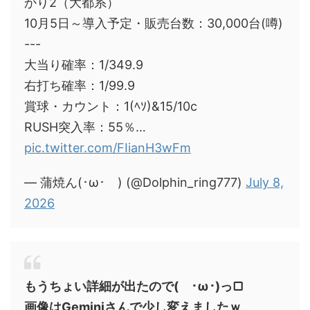
かり2（大都系）
10月5日～導入予定・販売台数：30,000台(噂)
---
大当り確率：1/349.9
右打ち確率：1/99.9
賞球・カウント：1(ﾍｿ)&15/10c
RUSH突入率：55％…
pic.twitter.com/FIianH3wFm
— 蒲焼ん(･ω･ ) (@Dolphin_ring777)
July 8,
2026
もうちょい詳細が出たので( ･ω･)っ▢
画像はGeminiさんで少し変えましたｗ