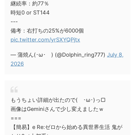
継続率：約77％
時短0 or ST144
---
備考：右打ちの25%が6000個
pic.twitter.com/yrSXYQPjtx
— 蒲焼ん(･ω･ ) (@Dolphin_ring777)
July 8,
2026
もうちょい詳細が出たので( ･ω･)っ▢
画像はGeminiさんで少し変えましたｗ
===
【簡易】e Re:ゼロから始める異世界生活 鬼が