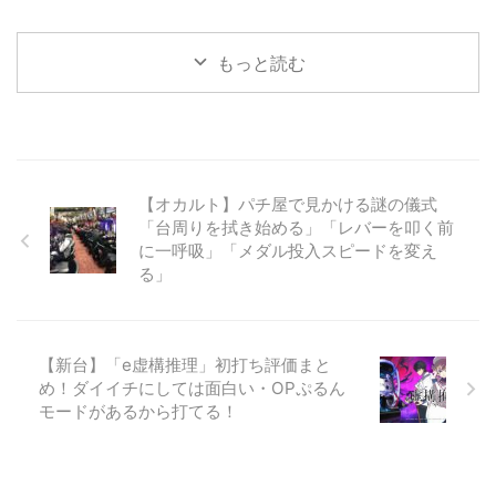
もっと読む
【オカルト】パチ屋で見かける謎の儀式
「台周りを拭き始める」「レバーを叩く前
に一呼吸」「メダル投入スピードを変え
る」
【新台】「e虚構推理」初打ち評価まと
め！ダイイチにしては面白い・OPぷるん
モードがあるから打てる！