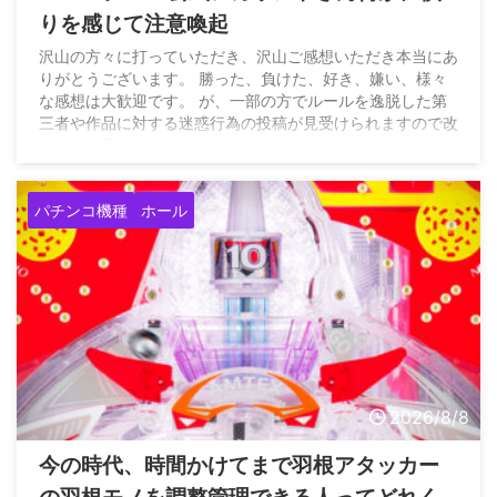
りを感じて注意喚起
沢山の方々に打っていただき、沢山ご感想いただき本当にあ
りがとうございます。 勝った、負けた、好き、嫌い、様々
な感想は大歓迎です。 が、一部の方でルールを逸脱した第
三者や作品に対する迷惑行為の投稿が見受けられますので改
めてご注意いただけますと幸いです。
pic.twitter.com/0hOqz8MEUA — ソードアート・オンライ
ン (スマパチSAO)【公式】 (@SAO_KYORAKU) August 7,
パチンコ機種
ホール
2026
2026/8/8
今の時代、時間かけてまで羽根アタッカー