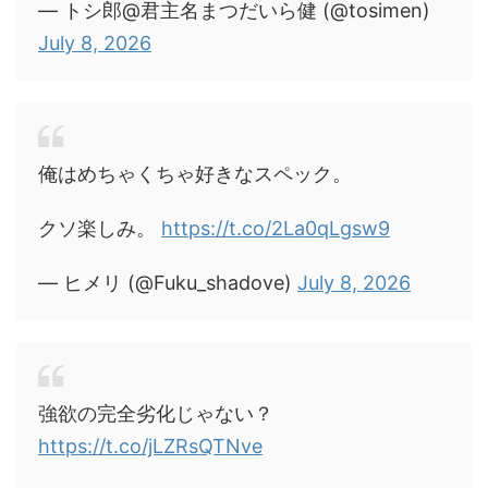
— トシ郎@君主名まつだいら健 (@tosimen)
July 8, 2026
俺はめちゃくちゃ好きなスペック。
クソ楽しみ。
https://t.co/2La0qLgsw9
— ヒメリ (@Fuku_shadove)
July 8, 2026
強欲の完全劣化じゃない？
https://t.co/jLZRsQTNve