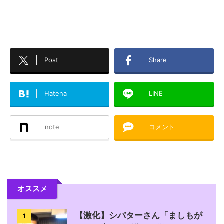
Post
Share
Hatena
LINE
note
コメント
オススメ
【激化】シバターさん「ましもが
1