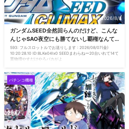
2026/8/8
ガンダムSEED全然回らんのだけど、こんな
んじゃSAO夜空にも勝てないし覇権なんて
有り得ないよ
593: フルスロットルでお送りします : 2026/08/07(金)
10:20:28.10 ID:8LKe04Ix0 SEEDまわらねー20台いれて14て
置物増やすだけやろバカがよ
パチンコ機種