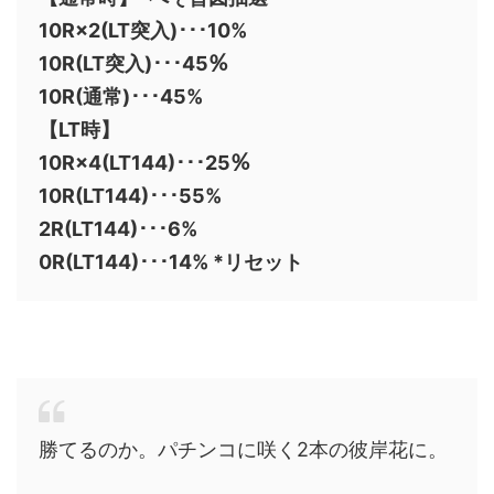
10R×2(LT突入)･･･10%
10R(LT突入)･･･45％
10R(通常)･･･45%
【LT時】
10R×4(LT144)･･･25％
10R(LT144)･･･55%
2R(LT144)･･･6%
0R(LT144)･･･14% *リセット
勝てるのか。パチンコに咲く2本の彼岸花に。