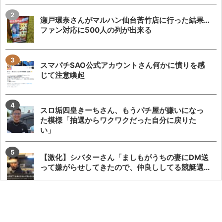
瀬戸環奈さんがマルハン仙台苦竹店に行った結果…
ファン対応に500人の列が出来る
スマパチSAO公式アカウントさん何かに憤りを感
じて注意喚起
スロ垢四皇きーちさん、もうパチ屋が嫌いになっ
た模様「抽選からワクワクだった自分に戻りた
い」
【激化】シバターさん「ましもがうちの妻にDM送
って嫌がらせしてきたので、仲良ししてる競艇選...
【新台】山佐「LモンキーターンRED」ティザー動
画公開！王道から挑戦へ