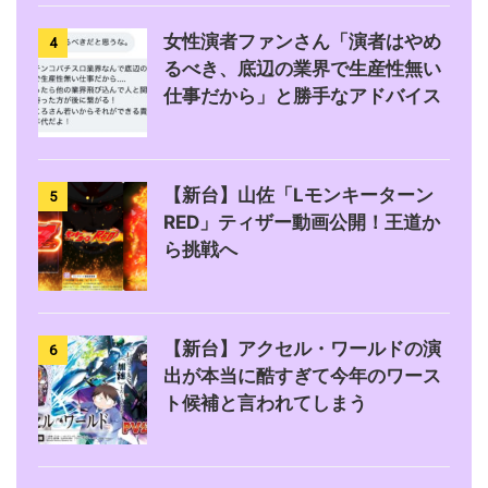
女性演者ファンさん「演者はやめ
4
るべき、底辺の業界で生産性無い
仕事だから」と勝手なアドバイス
【新台】山佐「Lモンキーターン
5
RED」ティザー動画公開！王道か
ら挑戦へ
【新台】アクセル・ワールドの演
6
出が本当に酷すぎて今年のワース
ト候補と言われてしまう