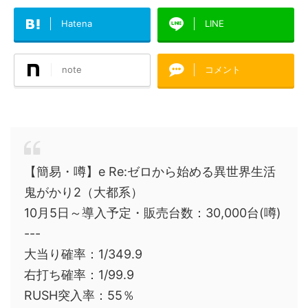
Hatena
LINE
note
コメント
【簡易・噂】e Re:ゼロから始める異世界生活
鬼がかり2（大都系）
10月5日～導入予定・販売台数：30,000台(噂)
---
大当り確率：1/349.9
右打ち確率：1/99.9
RUSH突入率：55％