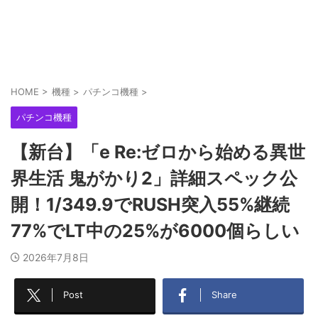
HOME
>
機種
>
パチンコ機種
>
パチンコ機種
【新台】「e Re:ゼロから始める異世
界生活 鬼がかり2」詳細スペック公
開！1/349.9でRUSH突入55%継続
77%でLT中の25%が6000個らしい
2026年7月8日
Post
Share