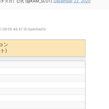
ロ）公式 (@KAM_SLOT)
December 22, 2020
 09:05:49.47 ID:SaAn0wl7d