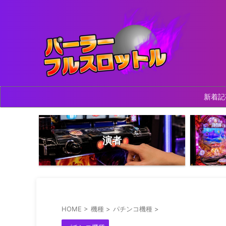
新着記
演者
HOME
>
機種
>
パチンコ機種
>