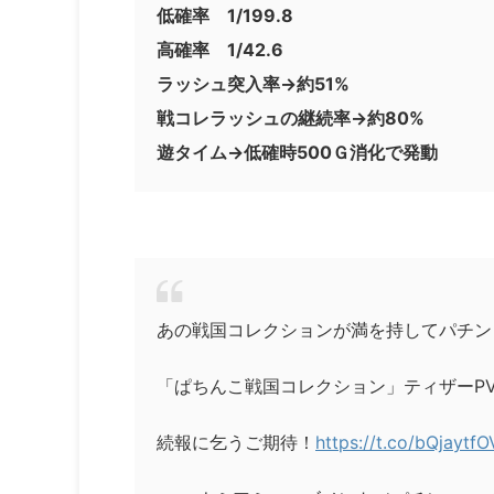
低確率 1/199.8
高確率 1/42.6
ラッシュ突入率→約51%
戦コレラッシュの継続率→約80%
遊タイム→低確時500Ｇ消化で発動
あの戦国コレクションが満を持してパチン
「ぱちんこ戦国コレクション」ティザーP
続報に乞うご期待！
https://t.co/bQjaytf