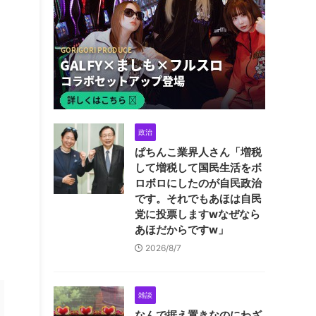
政治
ぱちんこ業界人さん「増税
して増税して国民生活をボ
ロボロにしたのが自民政治
です。それでもあほは自民
党に投票しますwなぜなら
あほだからですw」
2026/8/7
雑談
なんで据え置きなのにわざ