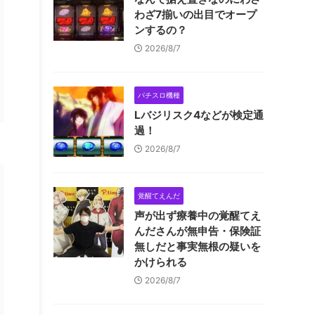
わざ7揃いの出目でオープ
ンするの？
2026/8/7
パチスロ機種
Lバジリスク4などが検定通
過！
2026/8/7
覚醒てえんだ
声が出ず療養中の覚醒てえ
んださんが無申告・保険証
無しだと事実無根の疑いを
かけられる
2026/8/7