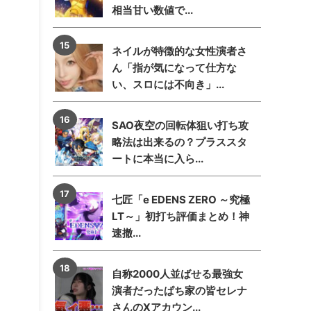
相当甘い数値で...
ネイルが特徴的な女性演者さ
ん「指が気になって仕方な
い、スロには不向き」...
SAO夜空の回転体狙い打ち攻
略法は出来るの？プラススタ
ートに本当に入ら...
七匠「e EDENS ZERO ～究極
LT～」初打ち評価まとめ！神
速撤...
自称2000人並ばせる最強女
演者だったぱち家の皆セレナ
さんのXアカウン...