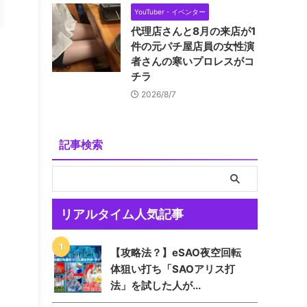
YouTuber・イベンター
代理店さんと8月の来店が1
件の元パチ屋店員の女性演
者さんの寒いプロレスがコ
チラ
2026/8/7
記事検索
リアルタイム人気記事
【攻略法？】eSAO夜空回転
体狙い打ち「SAOアリス打
法」を試した人が...