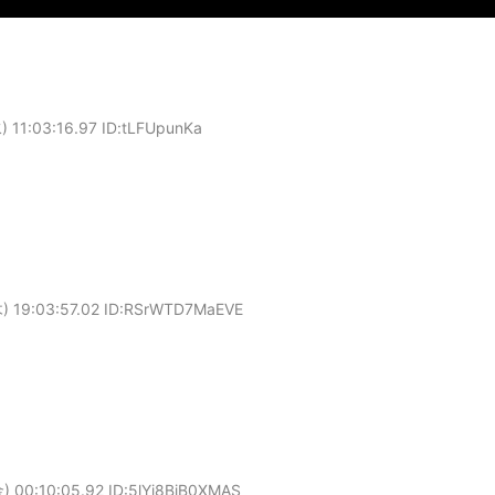
 11:03:16.97 ID:tLFUpunKa
) 19:03:57.02 ID:RSrWTD7MaEVE
) 00:10:05.92 ID:5lYi8BiB0XMAS