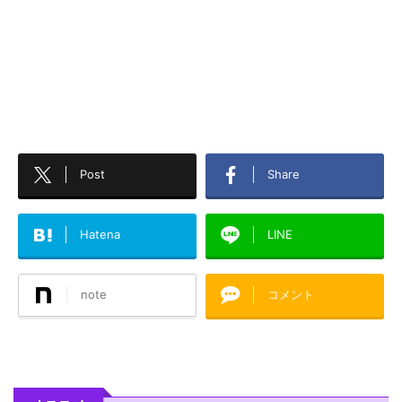
Post
Share
Hatena
LINE
note
コメント