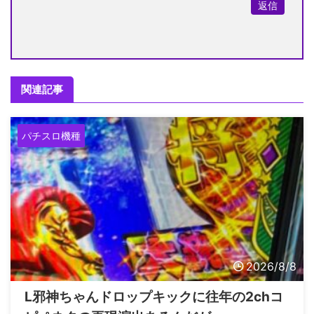
返信
関連記事
パチスロ機種
2026/8/8
L邪神ちゃんドロップキックに往年の2chコ