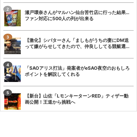
瀬戸環奈さんがマルハン仙台苦竹店に行った結果…
ファン対応に500人の列が出来る
【激化】シバターさん「ましもがうちの妻にDM送
って嫌がらせしてきたので、仲良ししてる競艇選...
「SAOアリス打法」発案者がeSAO夜空のおもしろ
ポイントを解説してくれる
【新台】山佐「LモンキーターンRED」ティザー動
画公開！王道から挑戦へ
【新台】アクセル・ワールドの演出が本当に酷す
ぎて今年のワースト候補と言われてしまう