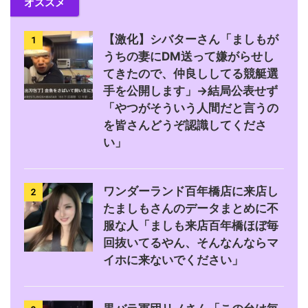
オススメ
【激化】シバターさん「ましもが
1
うちの妻にDM送って嫌がらせし
てきたので、仲良ししてる競艇選
手を公開します」→結局公表せず
「やつがそういう人間だと言うの
を皆さんどうぞ認識してくださ
い」
ワンダーランド百年橋店に来店し
2
たましもさんのデータまとめに不
服な人「ましも来店百年橋ほぼ毎
回抜いてるやん、そんなんならマ
イホに来ないでください」