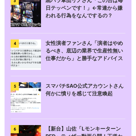
黒バラ軍団リノさん「この台は毎
3
日テッペンです！」←常連から嫌
われる行為をなんでするの？
女性演者ファンさん「演者はやめ
4
るべき、底辺の業界で生産性無い
仕事だから」と勝手なアドバイス
スマパチSAO公式アカウントさん
5
何かに憤りを感じて注意喚起
【新台】山佐「Lモンキーターン
6