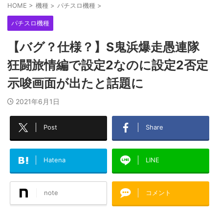
HOME
>
機種
>
パチスロ機種
>
パチスロ機種
【バグ？仕様？】S鬼浜爆走愚連隊
狂闘旅情編で設定2なのに設定2否定
示唆画面が出たと話題に
2021年6月1日
Post
Share
Hatena
LINE
note
コメント