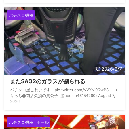
パチスロ機種
2026/8/7
またSAO2のガラスが割られる
パチンコ屋こわいです… pic.twitter.com/VVYNi9QwP8 — く
りっち@閉店欠損の貴公子 (@coolee46154760) August 7,
2026
パチスロ機種
ホール