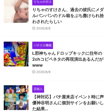
りちゃのすけ
りちゃのすけさん、過去の彼氏にメダ
ルパンパンのドル箱をぶち撒けられ拾
わされたらしい
2026/8/8
パチスロ機種
L邪神ちゃんドロップキックに往年の
2chコピペネタの再現演出あるんだが
www
2026/8/8
芸能人
【神対応】パチ屋来店イベント時に声
優神谷明さんに個別サインをお願いし
た結果…