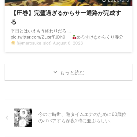
【圧巻】完璧過ぎるからサー通路が完成す
る
平日とはいえもう終わりだろ….
pic.twitter.com/ZLxefFJDh9 —
めろすけ@からくり養分
(@merosuke_slot) August 6, 2026
もっと読む
今のご時世、遊タイムエナのために60歳位
のババアすら深夜2時に並ぶらしい…