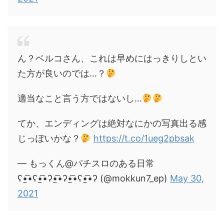
ん？ベルコさん、これは早めにはっきりしとい
た方が良いのでは…？
適当なこと言う方ではないし…
てか、エンディングは絶対なにかの写真出る感
じっぽいかな？
https://t.co/1ueg2pbsak
— もっくん@パチスロのある日常
ʕ•̫͡•ʕ•̫͡•ʔ•̫͡•ʔ•̫͡•ʕ•̫͡•ʔ (@mokkun7_ep)
May 30,
2021