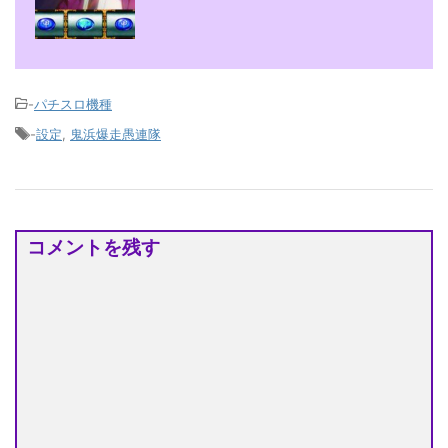
-
パチスロ機種
-
設定
,
鬼浜爆走愚連隊
コメントを残す