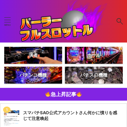
演者
ホール
パチンコ機種
パチスロ機種
急上昇記事
スマパチSAO公式アカウントさん何かに憤りを感
じて注意喚起