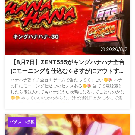
2026/8/7
【8月7日】ZENT555がキングハナハナ全台
にモーニングを仕込む←さすがにアウトす
ぎてお咎めなしなら加速すると危惧する声
ハナハナ朝イチ全台１ゲームで当たっててすごい
ハナ
の日にモーニング仕込むのセンスある
当てて電源落と
も
したら電源入れてもハナ消えた状態になるってことなのかな
やっていいのかわからないけど混雑日とかにやって集
客に繋げるの流行りそうな
pic.twitter.com/BIOzCoq0lc — 味噌
(@z3QM2EHwjP94458) August 7, 2026 &n ...
パチスロ機種