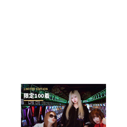
ガンダムSEED全然回らんのだけど、こんなんじゃ
SAO夜空にも勝てないし覇権なんて有り得な...
【8月7日】ZENT555がキングハナハナ全台にモー
ニングを仕込む←さすがにアウトすぎてお...
【令和8年8月8日】777コンパス全国予約数ランキ
ングが公開！1位はマルハン新宿東宝の1...
「お宅の奥さん、何回も抱きましたよ」と言って
いた演者さん、TOWANIてんぴーさんだと暴露...