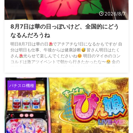
2026/8/7
8月7日は華の日っぽいけど、全国的にどう
なるんだろうね
明日8月7日は華の日
でアチアチな1日になるかもですが 自
分は明日も仕事、午後からは健康診断
皆さん明日はたく
さん
光らせて楽しんでくださいね
明日のマイホのコン
コルドは激アツイベントで朝から行きたかったな〜
金の
満廻天＆アニバーサリーS＆最光取材＆特日の7の日と盛り
沢山
— ダーさん (@035sakochan) August 6, 2026
パチスロ機種