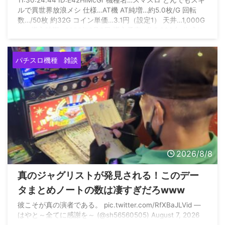
11:30:24.44 ID:E42HlMcGr 機種名…スマスロ とんでもスキ
情報も
ルで異世界放浪メシ 仕様…AT機 AT純増…約5.0枚/G 回転
数…/50枚 約32G コイン単価…3.1円（設定1） 天井…1,000G
＋α 導入時期…2026年8月3日 導入予定…約5,000台 公式サ
イト
https://www.konami.com/amusement/psm/slot/tondemosk
パチスロ機種
雑談
ill/00_top.html
2026/8/8
真のジャグリストが発見される！このデー
タまとめノートの数は凄すぎだろwww
彼こそが真の演者である。 pic.twitter.com/RfXBaJLVid —
はやと～全てに感謝を～ (@sh56560505) August 7, 2026