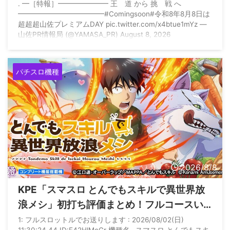
. ━［特報］━━━━━━━ 王 道 から 挑 戦 へ
━━━━━━━━━━━━#Comingsoon#令和8年8月8日は
超超超山佐プレミアムDAY pic.twitter.com/x4btue1mYz —
山佐PR情報局 (@YAMASA_PR) August 8, 2026
パチスロ機種
2026/8/8
KPE「スマスロ とんでもスキルで異世界放
浪メシ」初打ち評価まとめ！フルコースい
ってもショボい、リセット後はゲロ甘との
1: フルスロットルでお送りします : 2026/08/02(日)