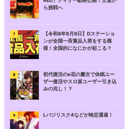
RED」ティザー動画公開！王道か
ら挑戦へ
【令和8年8月8日】Dステーショ
7
ンが全国一斉賞品入荷をする模
様！全国的になにかが起こる？
初代復活のe花の慶次で休眠ユー
8
ザー復活やスロ派ユーザー引き込
みの兆し！？
Lバジリスク4などが検定通過！
9