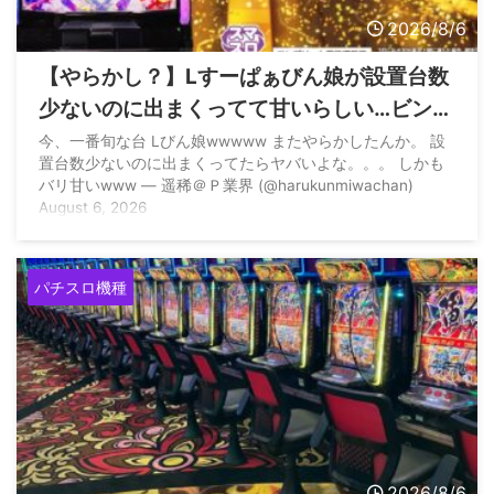
2026/8/6
【やらかし？】Lすーぱぁびん娘が設置台数
少ないのに出まくってて甘いらしい…ビンゴ
ネオ騒動再びか？
今、一番旬な台 Lびん娘wwwww またやらかしたんか。 設
置台数少ないのに出まくってたらヤバいよな。。。 しかも
バリ甘いwww — 遥稀＠Ｐ業界 (@harukunmiwachan)
August 6, 2026
パチスロ機種
2026/8/6