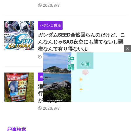
2026/8/8
パチンコ機種
ガンダムSEED全然回らんのだけど、こ
んなんじゃSAO夜空にも勝てないし覇
権なんて有り得ないよ
close
2026/8/8
ホール
瀬戸環奈
瀬戸環奈さんがマルハン仙台苦竹店に
行った結果…ファン対応に500人の列
が出来る
2026/8/8
M
u
記事検索
t