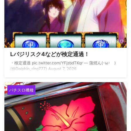
2026/8/7
Lバジリスク4などが検定通過！
・⁠検定通過 pic.twitter.com/YFjzbdTKqr — 蒲焼ん(･ω･ )
(@Dolphin_ring777) August 7, 2026
パチスロ機種