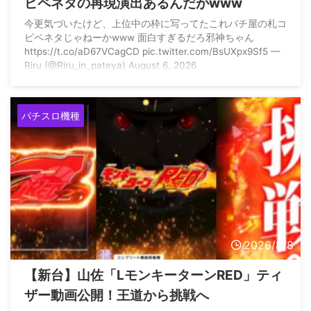
ピペネタの再現演出あるんだがwww
今更気づいたけど、上位中の枠に写ってたこれパチ屋の札コ
ピペネタじゃねーかwww 面白すぎるだろ邪神ちゃん
https://t.co/aD67VCagCD pic.twitter.com/BsUXpx9Sf5 —
Riru (@Riru_in_pateya) August 6, 2026
パチスロ機種
2026/8/8
【新台】山佐「LモンキーターンRED」ティ
ザー動画公開！王道から挑戦へ