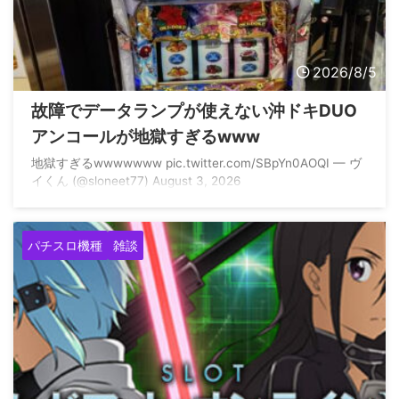
2026/8/5
故障でデータランプが使えない沖ドキDUO
アンコールが地獄すぎるwww
地獄すぎるwwwwwww pic.twitter.com/SBpYn0AOQI — ヴ
イくん (@sloneet77) August 3, 2026
パチスロ機種
雑談