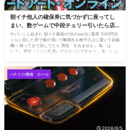
2026/8/5
朝イチ他人の確保券に気づかずに座ってし
まい、数ゲームで中段チェリー引いたら店
員に代われと言われてしまったのだが
ヤバいこと起きた 朝イチ最後の1台のsao2に着席 1000円分
くらい回した所で喉が渇いて離席札を椅子の上に置いて自販
機へ 帰ってきて回してたら 男性「すみません」 私「は
い？」 男性「ここに札置いてなかったですか？」 私「しら
ないですよ」 男性はそのままどこかへ行く… — パチンかす
ん (@pachinkasune) August 4, 2026
パチスロ機種
ホール
2026/8/5