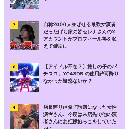
自称2000人並ばせる最強女演者
7
だったぱち家の皆セレナさんのX
アカウントがプロフィール等を変
えて鍵垢に
【アイドル不在？】推しの子のパ
8
チスロ、YOASOBIの使用許可降り
なかった疑惑ないか？
店長跨り画像で話題になった女性
9
演者さん、今度は来店先で他の演
者さんにお姫様抱っこをしていた
だく