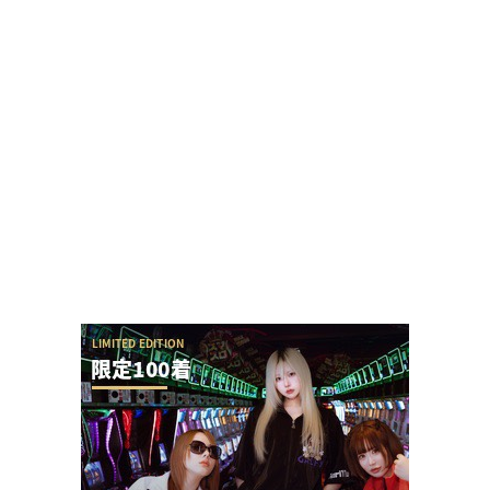
パチ屋の女性店員さん、客と笑顔で会話しただけ
でクレームを言われる
【やらかし？】Lすーぱぁびん娘が設置台数少ない
のに出まくってて甘いらしい…ビンゴネオ騒動再...
SAO夜空の回転体狙い打ち攻略法は出来るの？プ
ラススタートに本当に入らないんだが
ユニバが「次回」という意味深画像をアップ！バ
ジリスクシリーズくるか？