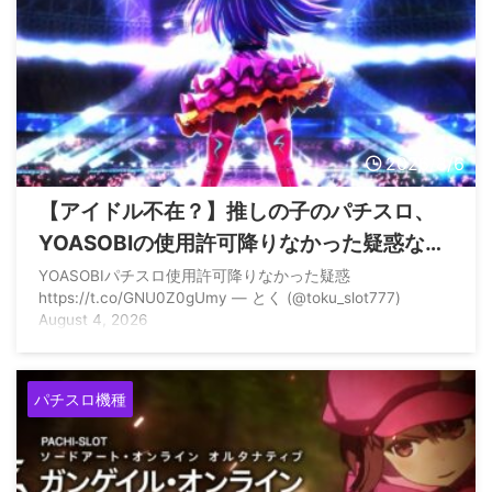
2026/8/6
【アイドル不在？】推しの子のパチスロ、
YOASOBIの使用許可降りなかった疑惑ない
か？
YOASOBIパチスロ使用許可降りなかった疑惑
https://t.co/GNU0Z0gUmy — とく (@toku_slot777)
August 4, 2026
パチスロ機種