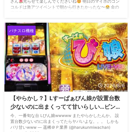
さん
光らせて楽しんでくださいね
明日のマイホのコン
コルドは激アツイベントで朝から行きたかったな〜
金の
満廻天＆アニバーサリーS＆最光取材＆特日の7の日と盛り
沢山
— ダーさん (@035sakochan) August 6, 2026
パチスロ機種
2026/8/6
【やらかし？】Lすーぱぁびん娘が設置台数
少ないのに出まくってて甘いらしい…ビンゴ
ネオ騒動再びか？
今、一番旬な台 Lびん娘wwwww またやらかしたんか。 設
置台数少ないのに出まくってたらヤバいよな。。。 しかも
バリ甘いwww — 遥稀＠Ｐ業界 (@harukunmiwachan)