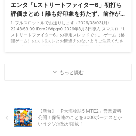
エンタ「Lストリートファイター6」初打ち
評価まとめ！誰も好印象を持たず、前作が
良すぎた影響が大きそう
1: フルスロットルでお送りします : 2026/08/03(月)
22:48:53.09 ID:rn2/Wpqx0 2026年8月3日導入 スマスロ「L
ストリートファイター6」の専用スレッドです。 ゲーム（格
闘ゲーム）のスト6スレとお間違えのないようご注意くださ
い。 次スレは>>950または>>970が宣言して立ててくださ
い。 【基本情報】 ■製造元：レオスター（カプコングルー
プ） ■タイプ：スマスロ / AT機 ■コイン持ち：約32G / 50
枚 【初当たり・機械割】 設定 / ...
もっと読む
【新台】「P大海物語5 MTE2」営業資料
公開！保留連のことを3000ボーナスとか
いうクソ演出が搭載！