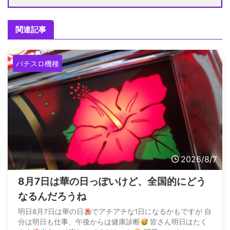
関連記事
パチスロ機種
2026/8/7
8月7日は華の日っぽいけど、全国的にどう
なるんだろうね
明日8月7日は華の日
でアチアチな1日になるかもですが 自
分は明日も仕事、午後からは健康診断
皆さん明日はたく