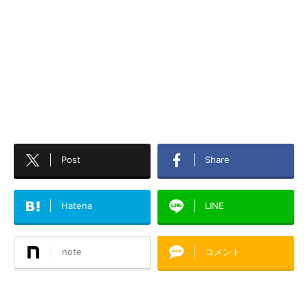
Post
Share
Hatena
LINE
note
コメント