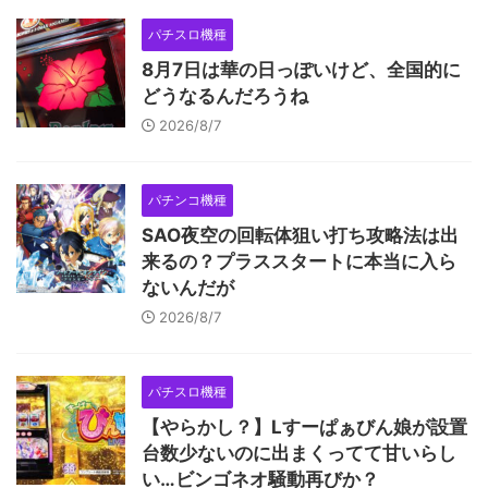
パチスロ機種
8月7日は華の日っぽいけど、全国的に
どうなるんだろうね
2026/8/7
パチンコ機種
SAO夜空の回転体狙い打ち攻略法は出
来るの？プラススタートに本当に入ら
ないんだが
2026/8/7
パチスロ機種
【やらかし？】Lすーぱぁびん娘が設置
台数少ないのに出まくってて甘いらし
い…ビンゴネオ騒動再びか？