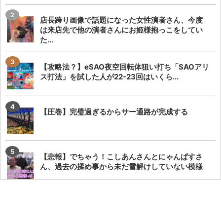
店長跨り画像で話題になった女性演者さん、今度
は来店先で他の演者さんにお姫様抱っこをしてい
た...
【攻略法？】eSAO夜空回転体狙い打ち「SAOアリ
ス打法」を試した人が22-23回はいくら...
【圧巻】完璧過ぎるからサー通路が完成する
【悲報】でちゃう！こしあんさんとにゃんぱすさ
ん、過去の揉め事から未だ雪解けしていない模様
【勃発】シバター「競艇選手とDMばかりしてない
で」VSましも「雇ってた演者の子や不倫相手の...