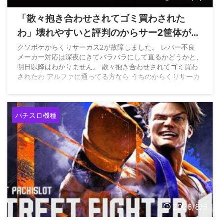
「散々抱き合わせされてゴミ買わされた
わ」壊れやすいと評判のからサー2筐体がレ
バー不良になって問合せたホールさんの悲
クソボケからくりサーカス2が故障しました。 レバー不良
メーカー対応は深夜にきてバラバラにして直るかどうかと、
痛な声
明日以降はわかりません。 散々抱き合わせされてゴミ買わ
されたわ アルファに通ってる方なら うちのからくりサーカ
ス2がどれほどヤバいかわかってるよね 本当に申し訳ありま
せん pic.twitter.com/GyOwIkXOgb — てんぱ
／山陰最強
店アルファ店長 (@coco_alpha777) August 4, 2026
パチスロ機種
2026/8/5