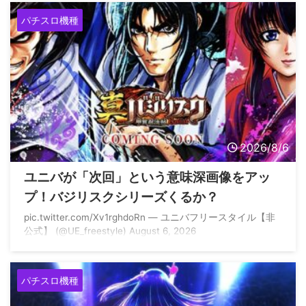
パチスロ機種
2026/8/6
ユニバが「次回」という意味深画像をアッ
プ！バジリスクシリーズくるか？
pic.twitter.com/Xv1rghdoRn — ユニバフリースタイル【非
公式】 (@UE_freestyle) August 6, 2026
パチスロ機種