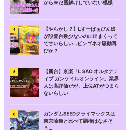
から未だ雪解けしていない模様
【やらかし？】Lすーぱぁびん娘
4
が設置台数少ないのに出まくって
て甘いらしい…ビンゴネオ騒動再
びか？
【新台】京楽「L SAO オルタナテ
5
ィブ ガンゲイルオンライン」業界
人は高評価だが、上位ATがつまら
ないらしい
ガンダムSEEDクライマックスは
6
東京喰種と比べて覇権はなさそ
う…