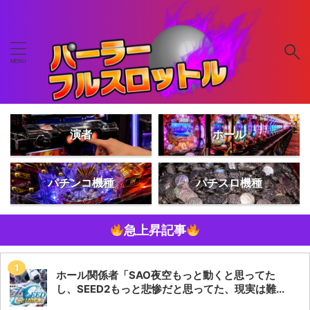
演者
ホール
パチンコ機種
パチスロ機種
急上昇記事
ホール関係者「SAO夜空もっと動くと思ってた
し、SEED2もっと悲惨だと思ってた、現実は難...