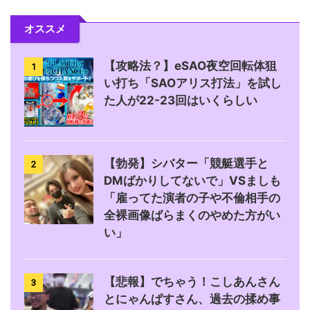
オススメ
【攻略法？】eSAO夜空回転体狙
1
い打ち「SAOアリス打法」を試し
た人が22-23回はいくらしい
【勃発】シバター「競艇選手と
2
DMばかりしてないで」VSましも
「雇ってた演者の子や不倫相手の
全裸画像ばらまくのやめた方がい
い」
【悲報】でちゃう！こしあんさん
3
とにゃんぱすさん、過去の揉め事