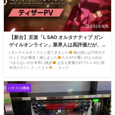
2026/8/6
【新台】京楽「L SAO オルタナティブ ガン
ゲイルオンライン」業界人は高評価だが、
上位ATがつまらないらしい
Lガンゲイルオンライン見てきました
個人的には11月のス
ロットでは1番良く感じました
ただATが重いのと上位が
つまらないのが非常に残念
上位も普通のSTでいいのに鉄
拳感が出てしまってます
— きゅぴ
(@WkGeLOrdopCan30) August 5, 2026
パチスロ機種