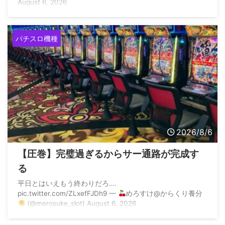
August 6, 2026
パチスロ機種
2026/8/6
【圧巻】完璧過ぎるからサー通路が完成す
る
平日とはいえもう終わりだろ….
pic.twitter.com/ZLxefFJDh9 —
めろすけ@からくり養分
(@merosuke_slot) August 6, 2026