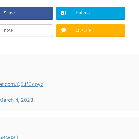
Share
Hatena
note
コメント
ter.com/QSJfCcpyzj
March 4, 2023
Pq3Q6SfI