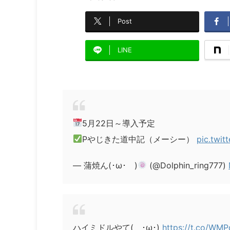
Post
LINE
5月22日～導入予定
Pやじきた道中記（メーシー）
pic.twit
— 蒲焼ん(･ω･ )
(@Dolphin_ring777)
ハイミドルやて( ･ω･)
https://t.co/WM