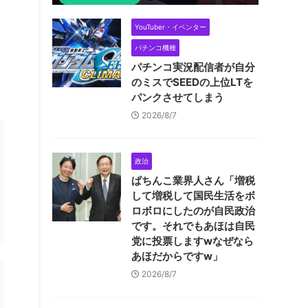
YouTuber・イベンター
パチンコ機種
パチンコ実況配信者が自分
のミスでSEEDの上位LTを
パンクさせてしまう
2026/8/7
政治
ぱちんこ業界人さん「増税
して増税して国民生活をボ
ロボロにしたのが自民政治
です。それでもあほは自民
党に投票しますwなぜなら
あほだからですw」
2026/8/7