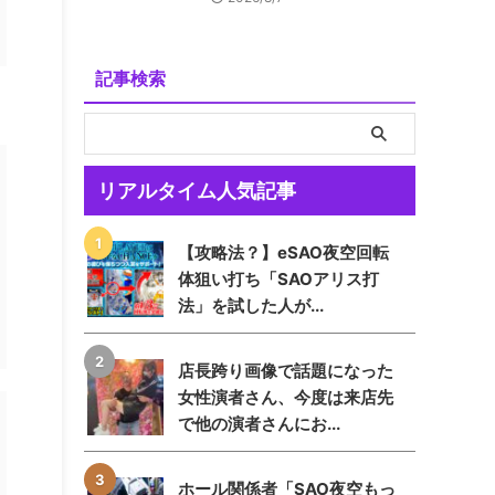
記事検索
リアルタイム人気記事
【攻略法？】eSAO夜空回転
体狙い打ち「SAOアリス打
法」を試した人が...
店長跨り画像で話題になった
女性演者さん、今度は来店先
で他の演者さんにお...
ホール関係者「SAO夜空もっ