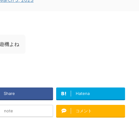
遊機よね
Share
Hatena
note
コメント