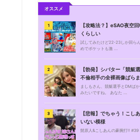
オススメ
【攻略法？】eSAO夜空回
1
くらしい
試してみたけど22-23しか回
めでポケットも激 ...
【勃発】シバター「競艇選
2
不倫相手の全裸画像ばら
ましもさん、競艇選手とDMばか
みたいですね。 あなた ...
【悲報】でちゃう！こし
3
いない模様
髭原人&こしあんの豪腕打!! #39 あがっ