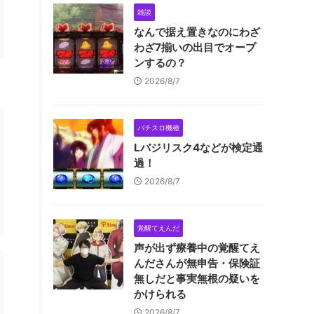
雑談
なんで据え置きなのにわざ
わざ7揃いの出目でオープ
ンするの？
2026/8/7
パチスロ機種
Lバジリスク4などが検定通
過！
2026/8/7
覚醒てえんだ
声が出ず療養中の覚醒てえ
んださんが無申告・保険証
無しだと事実無根の疑いを
かけられる
2026/8/7