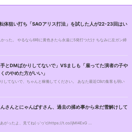
転体狙い打ち「SAOアリス打法」を試した人が22-23回はい
らんかった。 やるなら6時に黄色きたら永遠に5発打つだけ ちなみに左ガン締
手とDMばかりしてないで」VSましも「雇ってた演者の子や
まくのやめた方がいい」
りしてないで、ちゃんと稼働してください。 あなた最近CBの集客も弱い
あんさんとにゃんぱすさん、過去の揉め事から未だ雪解けして
たよ、見てね(っ'ヮ'c)https://t.co/ijMl4ExG ...