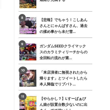
【悲報】でちゃう！こしあん
さんとにゃんぱすさん、過去
の揉め事から未だ雪...
ガンダムSEEDクライマック
スのカラミティリーチからの
全回転の流れが素...
「来店演者に無視されたから
帰ります」とツイートしたら
本人降臨でリプバト...
【やらかし？】Lすーぱぁび
ん娘が設置台数少ないのに出