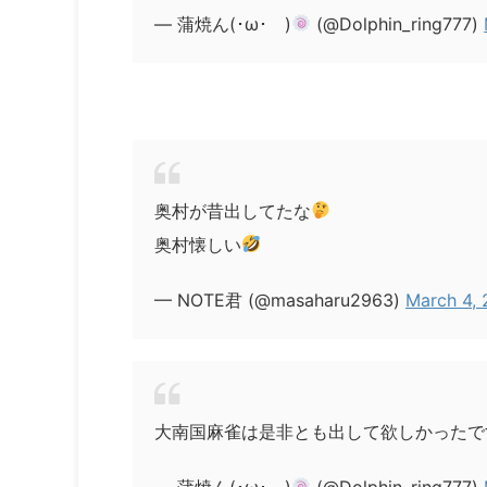
— 蒲焼ん(･ω･ )
(@Dolphin_ring777)
奥村が昔出してたな
奥村懐しい
— NOTE君 (@masaharu2963)
March 4,
大南国麻雀は是非とも出して欲しかったですね 
— 蒲焼ん(･ω･ )
(@Dolphin_ring777)