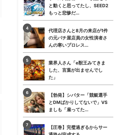
と動くと思ってたし、SEED2
もっと悲惨だ...
代理店さんと8月の来店が1件
の元パチ屋店員の女性演者さ
んの寒いプロレス...
業界人さん「e獣王みてきま
した、言葉が出ませんでし
た」
【勃発】シバター「競艇選手
とDMばかりしてないで」VS
ましも「雇ってた...
【圧巻】完璧過ぎるからサー
通路が完成する