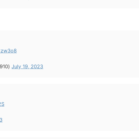
TCzw3o8
910)
July 19, 2023
2S
23