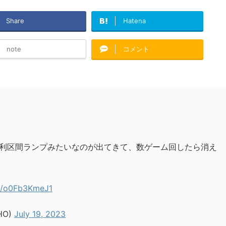
Share
Hatena
note
コメント
利区間ランプみたいなのが出てきて、数ゲーム回したら消え
om/o0Fb3KmeJ1
HO)
July 19, 2023