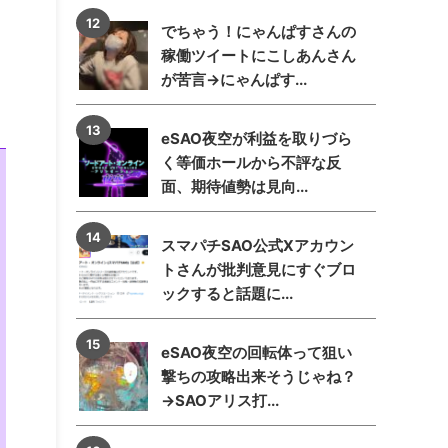
でちゃう！にゃんぱすさんの
稼働ツイートにこしあんさん
が苦言→にゃんぱす...
eSAO夜空が利益を取りづら
く等価ホールから不評な反
面、期待値勢は見向...
スマパチSAO公式Xアカウン
トさんが批判意見にすぐブロ
ックすると話題に...
eSAO夜空の回転体って狙い
撃ちの攻略出来そうじゃね？
→SAOアリス打...