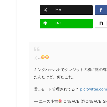
Post
LINE
え...
キングハナハナでクレジットの横に謎の有
たんだけど。何だこれ。
君...モード管理されてる？
pic.twitter.c
— エース小吉
ONEACE (@ONEACE_S