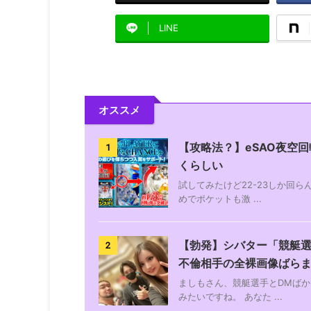
LINE
オススメ
【攻略法？】eSAO夜空回
1
くらしい
試してみたけど22-23しか回
めでポケットも激 ...
【勃発】シバター「競艇選
2
不倫相手の全裸画像ばら
ましもさん、競艇選手とDMばか
みたいですね。 あなた ...