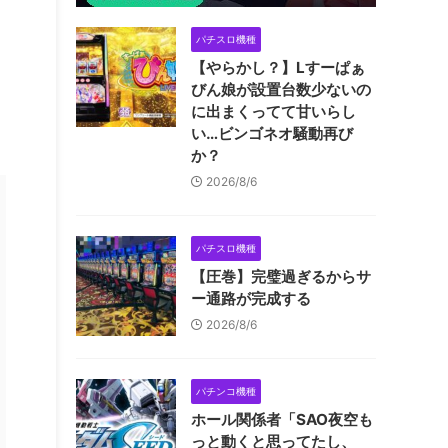
パチスロ機種
【やらかし？】Lすーぱぁ
びん娘が設置台数少ないの
に出まくってて甘いらし
い…ビンゴネオ騒動再び
か？
2026/8/6
パチスロ機種
【圧巻】完璧過ぎるからサ
ー通路が完成する
2026/8/6
パチンコ機種
ホール関係者「SAO夜空も
っと動くと思ってたし、