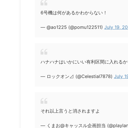
6号機は何があるかわからない！
— @ao1225 (@pomu122511)
July 19, 2
ハナハナはいかにいい有利区間に入れるか
— ロックオン⊿ (@Celestial7878)
July 1
それ以上言うと消されますよ
— くまお@キャッスル企画担当 (@playlandc