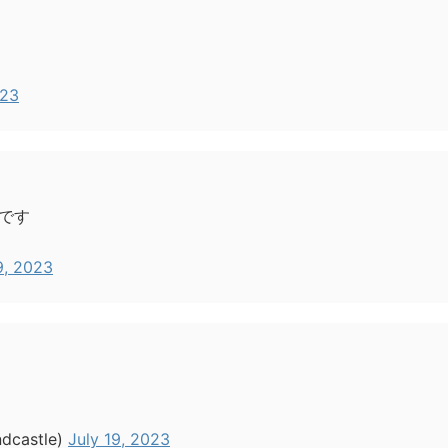
023
です
9, 2023
astle)
July 19, 2023