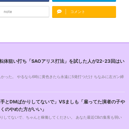
note
コメント
転体狙い打ち「SAOアリス打法」を試した人が22-23回はい
らんかった。 やるなら6時に黄色きたら永遠に5発打つだけ ちなみに左ガン締
手とDMばかりしてないで」VSましも「雇ってた演者の子や
まくのやめた方がいい」
りしてないで、ちゃんと稼働してください。 あなた最近CBの集客も弱い