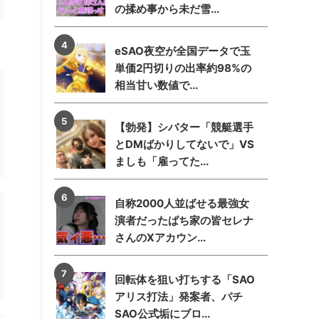
の揉め事から未だ雪...
eSAO夜空が全国データで玉
単価2円切りの出率約98%の
相当甘い数値で...
【勃発】シバター「競艇選手
とDMばかりしてないで」VS
ましも「雇ってた...
自称2000人並ばせる最強女
演者だったぱち家の皆セレナ
さんのXアカウン...
回転体を狙い打ちする「SAO
アリス打法」発案者、パチ
SAO公式垢にブロ...