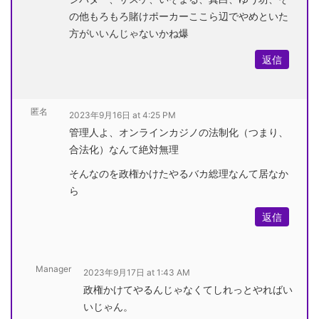
の他もろもろ賭けポーカーここら辺でやめといた
方がいいんじゃないかね爆
返信
匿名
2023年9月16日 at 4:25 PM
管理人よ、オンラインカジノの法制化（つまり、
合法化）なんて絶対無理
そんなのを政権かけたやるバカ総理なんて居なか
ら
返信
Manager
2023年9月17日 at 1:43 AM
政権かけてやるんじゃなくてしれっとやればい
いじゃん。