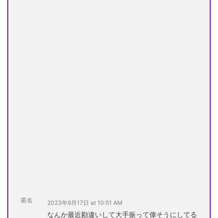
匿名
2023年9月17日 at 10:51 AM
なんか最近勘違いして大手振って偉そうにしてる