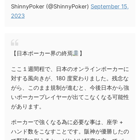
ShinnyPoker (@ShinnyPoker)
September 15,
2023
【日本ポーカー界の終焉
】
ここ１週間程で、日本のオンラインポーカーに
対する風向きが、180 度変わりました。残念な
がら、このまま規制が進むと、今後日本から強
いポーカープレイヤーが出てこなくなる可能性
があります。
ポーカーで強くなる為に必要な事は、座学 +
ハンド数をこなすことです。阪神が優勝したの