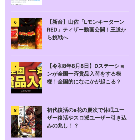
【新台】山佐「Lモンキーターン
6
RED」ティザー動画公開！王道か
ら挑戦へ
【令和8年8月8日】Dステーショ
7
ンが全国一斉賞品入荷をする模
様！全国的になにかが起こる？
初代復活のe花の慶次で休眠ユー
8
ザー復活やスロ派ユーザー引き込
みの兆し！？