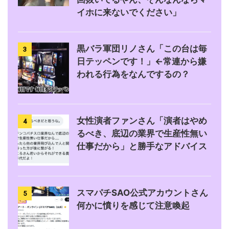
イホに来ないでください」
黒バラ軍団リノさん「この台は毎
3
日テッペンです！」←常連から嫌
われる行為をなんでするの？
女性演者ファンさん「演者はやめ
4
るべき、底辺の業界で生産性無い
仕事だから」と勝手なアドバイス
スマパチSAO公式アカウントさん
5
何かに憤りを感じて注意喚起