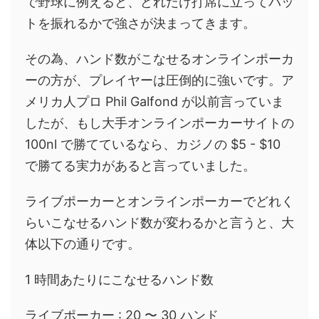
で野球に例えると、どれだけ打席に立ってバッ
トを振れるかで強さが決まってきます。
その為、ハンド数がこなせるオンラインポーカ
ーの方が、プレイヤーは圧倒的に強いです。ア
メリカ人プロ Phil Galfond が以前言っていま
したが、もし大手オンラインポーカーサイトの
100nl で勝てているなら、カジノの $5 - $10
で勝てる実力があると言っていました。
ライブポーカーとオンラインポーカーでどれく
らいこなせるハンド数が変わるかと言うと、大
体以下の通りです。
1 時間あたりにこなせるハンド数
ライブポーカー : 20 〜 30 ハンド