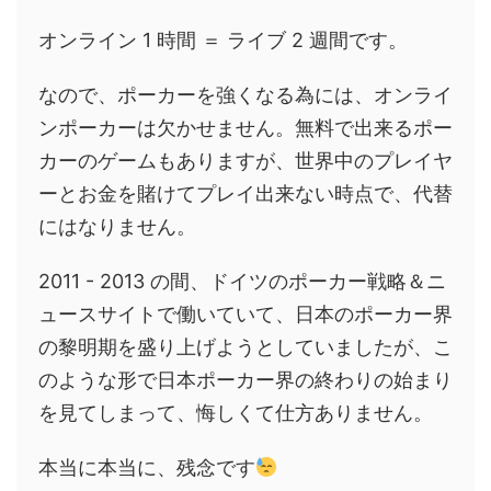
オンライン 1 時間 ＝ ライブ 2 週間です。
なので、ポーカーを強くなる為には、オンライ
ンポーカーは欠かせません。無料で出来るポー
カーのゲームもありますが、世界中のプレイヤ
ーとお金を賭けてプレイ出来ない時点で、代替
にはなりません。
2011 - 2013 の間、ドイツのポーカー戦略＆ニ
ュースサイトで働いていて、日本のポーカー界
の黎明期を盛り上げようとしていましたが、こ
のような形で日本ポーカー界の終わりの始まり
を見てしまって、悔しくて仕方ありません。
本当に本当に、残念です