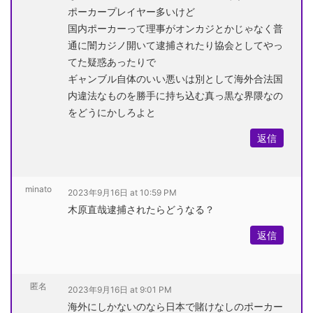
ポーカープレイヤー多いけど
国内ポーカーって理事がオンカジとかじゃなく普
通に闇カジノ開いて逮捕されたり協会としてやっ
てた疑惑あったりで
ギャンブル自体のいい悪いは別として海外合法国
内違法なものを勝手に持ち込む真っ黒な界隈なの
をどうにかしろよと
返信
minato
2023年9月16日 at 10:59 PM
木原直哉逮捕されたらどうなる？
返信
匿名
2023年9月16日 at 9:01 PM
海外にしかないのなら日本で賭けなしのポーカー