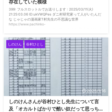
存在していた模様
399: フルスロットルでお送りします : 2025/03/11(火)
21:25:03.06 ID:ukVWQPes ダニ村研究家って人がいたんだ
な じゃじゃの漫画家T村先生の不思議な世界
https://www.pachinko-
road.com/column_category/%e6%bc%ab%e7%94%bb%e5
%ae%b6t%e6%9d%91%e5%85%88%e7%94%9f%e3%81%ae
%e4%b8%8d%e6%80%9d%e8%ad%b0%e3%81%aa%e4%b
しのけん
谷村ひとし
8%96%e7% ...
2025/1/16
しのけんさんが谷村ひとし先生について言
及「オカルトばかりで酷い奴だって思っち