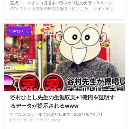
完成！」 パチンコ必勝本プラスオリ法のカラー８ページ
の“オカルト大戦争の原稿を描き上げました。 タイトルは
MISSON③“中カド台を狙え！”です。 くわしくは来月12月
20日発売の年末特大号でたっぷりご覧下さい。 P.S. 今日
も実戦なしです。 https://hisshobon.news/column/18547/
谷村ひとし
2024/10/15
谷村ひとし先生の生涯収支+1億円を証明す
るデータが提示されるwww
1: フルスロットルでお送りします : 2024/10/14(月)
00:35:39.86 ID:/XTVUdRA0