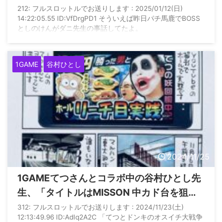
ゃう」
212: フルスロットルでお送りします : 2025/01/12(日)
14:22:05.55 ID:VfDrgPD1 そういえば昨日パチ馬鹿でBOSS
としのけんがダニ先生の事話してたよ。
1GAME
谷村ひとし
2024/11/25
1GAMEてつさんとコラボ中の谷村ひとし先
生、「タイトルはMISSON 中カド台を狙
え！」→誤字すら修正してもらえない模様…
312: フルスロットルでお送りします : 2024/11/23(土)
12:13:49.96 ID:AdIq2A2C 「てつとドンキのオスイチ大戦争