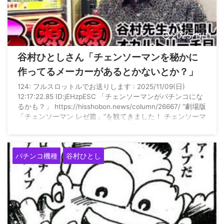
2025/11/11
谷村ひとしさん「チェンソーマンを秘かに
作ってるメーカーがあるとかないとか？」
124: フルスロットルでお送りします : 2025/11/09(日)
12:17:22.85 ID:jEHzpESC 「チェンソーマンがパチンコにな
るかも？」 https://hisshobon.news/column/26667/ “劇場版
「チェンソーマン レゼ篇」”を観てきました！ チェンソーマ
ンをNetflixで総集編を観て、どんな話かやっとわかったドン
キホーテです。 興行成績もダントツのトップを独走中で
す。まさか少年ジャンプの連載マンガとは知らず、しかも１
パチンコ機種
谷村ひとし
時間足らずのショートアニメで映画館が涙に ...