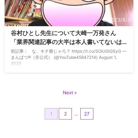
2023/8/3
谷村ひとし先生について大崎一万発さん
「業界関連記事の大半は本人書いてないは
ずだし、ニュースも承知しとらんと思
前記事： な、キチ爺じゃろ？ https://t.co/SOiUGIGSyG —
まんぱつ®️（非公式） (@YouTube45647214) August 1,
う。」
2023
Next »
1
2
…
27