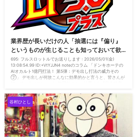
2026/5/5
業界歴が長いだけの人「抽選には『偏り』
というものが生じることも知っておいて欲
しいのです。今やメーカーがその偏りを意
695: フルスロットルでお送りします : 2026/05/01(金)
13:08:54.99 ID:+VtYJJN4 noteのコラム 「ドンキホーテの
図的に仕込んだのがラッキートリガーで
AIオカルト1億円打法！ 第5弾：デモ出し打法の威力その
す」
②」 デモ出しが何故こんなに効果的かと言うと、皆さんが
打っているパチンコが、毎回転ごとに抽選する〝完全確率一
発抽選方式〟であることはもうとっくにご存知ですよね。
〝そんなこと知らないよ〟って言ってる人も毎回、〝完全確
谷村ひとし
率一発抽選〟に振り回されていることは知っておいて下さ
い。 しかし、抽選には『偏り』（ ...