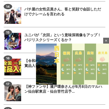
パチ屋の女性店員さん、客と笑顔で会話しただ
けでクレームを言われる
ユニバが「次回」という意味深画像をアップ！
バジリスクシリーズくるか？
close
【令和8年8月8日】Dステーションが全国一斉
賞品入荷をする模様！全国的...
【神ファンサ】瀬戸環奈さんが8月8日のマルハ
ン仙台駅東店・仙台苦竹店予...
M
u
t