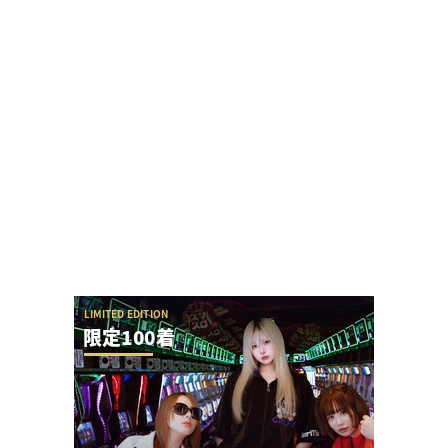
今の時代、時間かけてまで羽根アタッカーの羽根
モノを調整管理できる人ってどれくらいいるの？
【神ファンサ】瀬戸環奈さんが8月8日のマルハン
仙台駅東店・仙台苦竹店予定になるだけで話題沸...
SAO夜空の回転体狙い打ち攻略法は出来るの？プ
ラススタートに本当に入らないんだが
声が出ず療養中の覚醒てえんださんが無申告・保
険証無しだと事実無根の疑いをかけられる