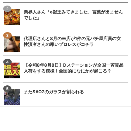
業界人さん「e獣王みてきました、言葉が出ません
でした」
代理店さんと8月の来店が1件の元パチ屋店員の女
性演者さんの寒いプロレスがコチラ
【令和8年8月8日】Dステーションが全国一斉賞品
入荷をする模様！全国的になにかが起こる？
またSAO2のガラスが割られる
KEIZ守山店「8月7日重大発表→8月7日店休日」と
いうポストが流行るが…