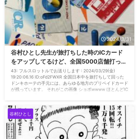
2024/3/31
谷村ひとし先生が旅打ちした時のICカード
をアップしてるけど、全国5000店舗打って
たったのにこれだけ？
43: フルスロットルでお送りします : 2024/03/29(金)
19:20:06.16 ID:oFd2FWXR 全国日本中を旅打ちして回った
ドンキホーテの手元には、あらゆる地方のプリペイドカード
が残っています。 それがこの画像 ショボwwww ほとんどIC
カードだし 見えてるカードは 札幌ベガスベガスはまあよし
として ・ZONE戸畑(九州に帰省した時行く店) ・フレスコ
(たぶん新宿) ・オゼック国分寺(近所) その他は不明だけど全
谷村ひとし
国5000店舗で打って あらゆる地方のプリペイドカードが残
ってる感じに ...