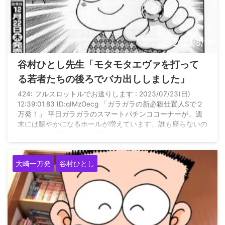
2023/8/19
谷村ひとし先生「モタモタエヴァを打って
る若者たちの後ろでバカ出ししました」
424: フルスロットルでお送りします : 2023/07/23(日)
12:39:01.83 ID:qIMzOecg 「ガラガラの新必殺仕置人Sで２
万発！」 平日ガラガラのスマートパチンココーナーが、週
末には賑やかになるホールが増えています。誰も座らないの
に、連チャン即ヤメや単発即ヤメのオンパレードです。 “釘
で打つ台じゃないスマートパチンコ”の正体をまだ知らない
人たちが多すぎます。このチャンスを放っておくわけにはい
大崎一万発
谷村ひとし
きません。 今日は、人気のエヴァンゲリオン未来への咆哮
の後ろで、ガラガラのスマパチコーナ ...