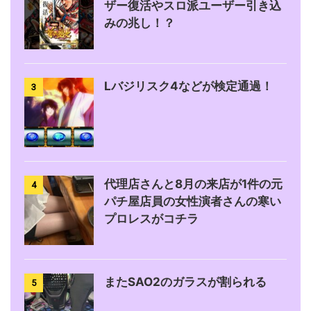
ザー復活やスロ派ユーザー引き込
みの兆し！？
Lバジリスク4などが検定通過！
3
代理店さんと8月の来店が1件の元
4
パチ屋店員の女性演者さんの寒い
プロレスがコチラ
またSAO2のガラスが割られる
5