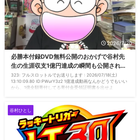
2026/7/20
必勝本付録DVD無料公開のおかげで谷村先
生の生涯収支1億円達成の瞬間も公開されて
しまう
323: フルスロットルでお送りします : 2026/07/18(土)
13:10:09.80 ID:PWurY3z2 1億達成動画なんかどうでもいい
から、1億全額寄付してる寄付金受領証明書を出せよ
谷村ひとし