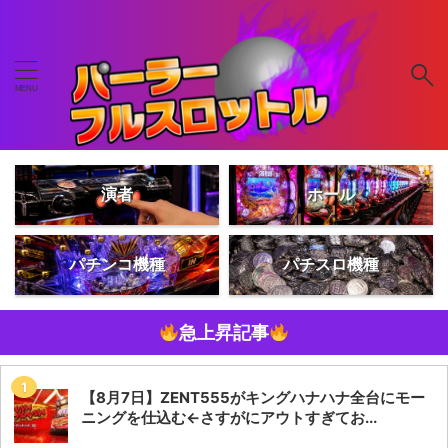
演者
ホール
パチンコ機種
パチスロ機種
急上昇記事
【8月7日】ZENT555がキングハナハナ全台にモー
ニングを仕込む←さすがにアウトすぎてお...