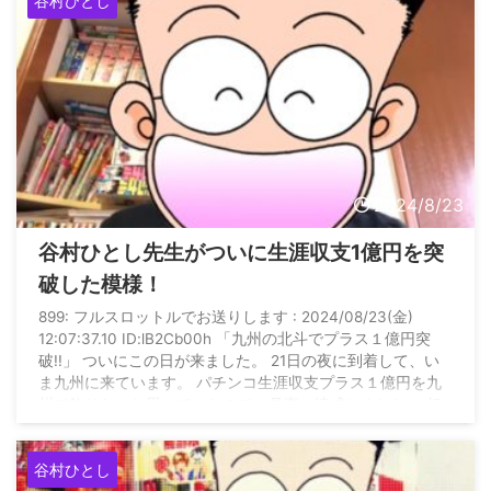
谷村ひとし
の思うツボの行動をとっていると思って下さい。 シッカリ
理数系の頭でパチンコを打ってる方、“ ...
2024/8/23
谷村ひとし先生がついに生涯収支1億円を突
破した模様！
899: フルスロットルでお送りします : 2024/08/23(金)
12:07:37.10 ID:lB2Cb00h 「九州の北斗でプラス１億円突
破!!」 ついにこの日が来ました。 21日の夜に到着して、い
ま九州に来ています。 パチンコ生涯収支プラス１億円を九
州で飾りたいと思っていたので、見事に達成しました。 幻
に一度終わったプラス１億円からモタモタ牛歩戦術をしてい
るかのように大勝ちもなく、小さな負けで行ったり来たり
谷村ひとし
で、目の前の１億円が遠かった２週間です。 わざと負けて