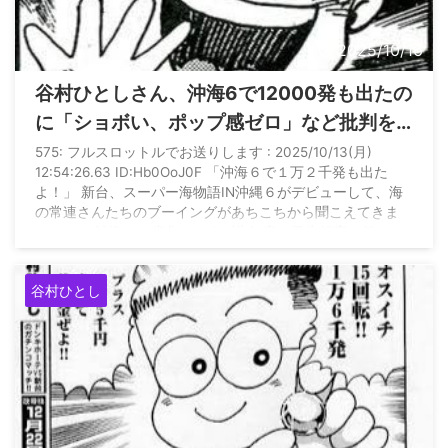
2025/10/16
谷村ひとしさん、沖海6で12000発も出たの
に「ショボい、ポップ感ゼロ」など批判を
連発してしまうwww
575: フルスロットルでお送りします : 2025/10/13(月)
12:54:26.63 ID:Hb0OoJ0F 「沖海６で１万２千発も出た
よ！」 新台、スーパー海物語IN沖縄６がデビューして、海
の常連さんたちのブーイングがあちこちから聞こえてきま
す。 この沖海６の劣化は、まず告知音の発生頻度の低さと
音の小ささで、ショボくれています。 美ら旅のイラストが
ヤバイ！ポップ感がゼロです。 海モードと沖縄モードはギ
谷村ひとし
リ合格です。美ら海の海底はもっともっとサンゴ礁など美し
く、沖縄の海底をいまのCG技術で再現して ...