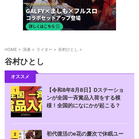
HOME
>
演者
>
ライター
>
谷村ひとし
>
谷村ひとし
オススメ
【令和8年8月8日】Dステーショ
1
ンが全国一斉賞品入荷をする模
様！全国的になにかが起こる？
初代復活のe花の慶次で休眠ユー
2