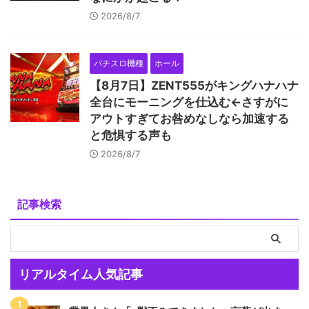
2026/8/7
パチスロ機種
ホール
【8月7日】ZENT555がキングハナハナ
全台にモーニングを仕込む←さすがに
アウトすぎてお咎めなしなら加速する
と危惧する声も
2026/8/7
記事検索
リアルタイム人気記事