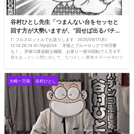
2025/9/19
谷村ひとし先生「つまんない台をセッセと
回す方が大勢いますが、“回せば出るパチン
コ”の時代はとっくに終わっています」
7: フルスロットルでお送りします : 2025/09/17(水)
12:14:28.74 ID:7AjHjC04 「牙狼とブルーロックで16万勝
ち！」 牙狼12黄金騎士極限、お座り一発10回転で１万９千
発をあっという間に出して、なつかしい素体ホラーが☆ひと
つじゃなくてハラハラしたり、クラシックバトルで昔なつか
しい牙狼の醍醐味です。 13回大当り328回転のカド台が空
いています。SanseiR&Dの70の倍数狙いで打ち始めると、
大崎一万発
谷村ひとし
早々にサンセイ柄や剣ブルもあってあっさり大当りです。オ
スイチ10回転で ...