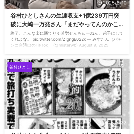
2025/8/10
谷村ひとしさんの生涯収支+1億239万円突
破に大崎一万発さん「まだやってんのかこ
の人w サザエさんみたく、お亡くなりにな
終了。こんな楽に勝てりゃ苦労せんちゅーねん。弟子にして
くれよな。 pic.twitter.com/ZIgngE022k — みすたん（パチ
っても続くんだろうな」
ンコ台演出のTikTok） (@misterwb) August 9, 2025
谷村ひとし
2025/3/22