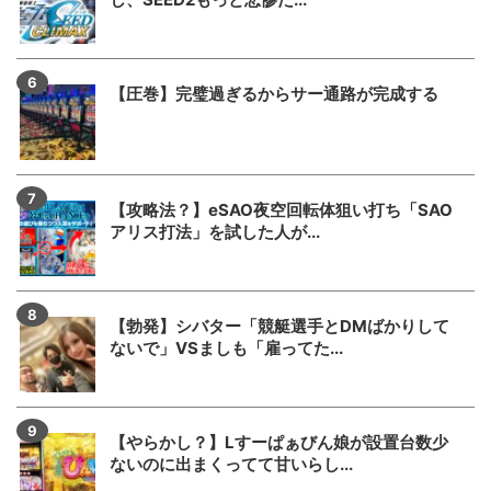
【圧巻】完璧過ぎるからサー通路が完成する
【攻略法？】eSAO夜空回転体狙い打ち「SAO
アリス打法」を試した人が...
【勃発】シバター「競艇選手とDMばかりして
ないで」VSましも「雇ってた...
【やらかし？】Lすーぱぁびん娘が設置台数少
ないのに出まくってて甘いらし...