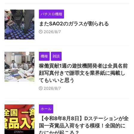
パチスロ機種
またSAO2のガラスが割られる
2026/8/7
機種
雑談
稼働貢献1週の遊技機開発者は全員名前
顔写真付きで謝罪文を業界紙に掲載し
てもいいと思う
2026/8/7
ホール
【令和8年8月8日】Dステーションが全
国一斉賞品入荷をする模様！全国的に
なにかが起こる？