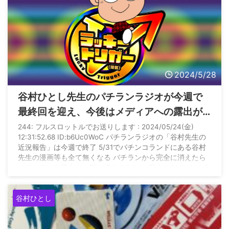
2024/5/28
谷村ひとし先生のパチランラジオが今週で
最終回を迎え、今後はメディアへの露出が
一気に増える模様
244: フルスロットルでお送りします : 2024/05/24(金)
12:31:52.68 ID:b6Uc0WoC パチランラジオの「谷村先生の
近況報告」は今週で終了 5/31でパチンコランドにある谷村
先生の漫画等も全て無くなる パチランから完全に消えたら
メディアへの露出も一気に増えるらしい 新台のCMにドンキ
ホーテが出演 メーカーの動画にも出る みたいです
谷村ひとし