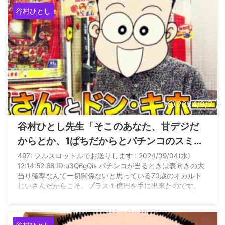
チ大戦争”のタイトルで、ボクのオスイチ、お座り一発の秘
谷村ひとし
訣をひとつひとつ、オリ法や必勝本のライターさんたちに検
証してもらおうと、付録DVDの ...
2024/9/7
谷村ひとし先生「そこのあなた、甘デジだ
からとか、1ぱちだからとパチンコのスミッ
コにチマチマ逃げてるとしたら、負けて当
497: フルスロットルでお送りします : 2024/09/04(水)
12:14:52.68 ID:u3Q6gQis パチンコが当るときは表向きの大
然です」
当り確率なんて一切関係ないと思っている70歳のオカルト
じいさんだからこそ、プラス１億円を手に出来たのです。
チマチマとスペックのことで頭をがんじ絡めにしているそこ
のあなた、甘デジだからとか、１ぱちだからとパチンコのス
ミッコにチマチマ逃げてるとしたら、負けて当然です。 店