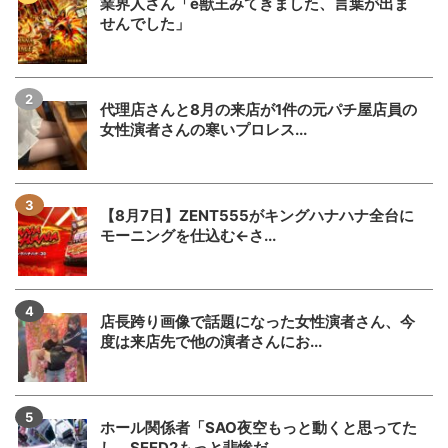
業界人さん「e獣王みてきました、言葉が出ま
せんでした」
代理店さんと8月の来店が1件の元パチ屋店員の
女性演者さんの寒いプロレス...
【8月7日】ZENT555がキングハナハナ全台に
モーニングを仕込む←さ...
店長跨り画像で話題になった女性演者さん、今
度は来店先で他の演者さんにお...
ホール関係者「SAO夜空もっと動くと思ってた
し、SEED2もっと悲惨だ...