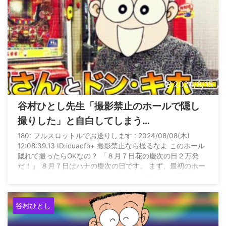
るわけでもないのですが、e北斗の拳 ...
2024/8/15
谷村ひとし先生「撮影禁止のホールで隠し
撮りした」と自白してしまう…
180: フルスロットルでお送りします : 2024/08/08(木)
12:08:39.13 ID:iduacfo+ 撮影禁止なら撮るなよ このホール
隠れて撮ったらOKなの？ 「８月７日花の慶次の日２万発
だ！」 ８月７日はハナの慶次の日です。 まず、最初のホー
ルで目に飛び込んできたのは、午後４時22分に68回大当り
して９万2100発出てる花の慶次傾奇一転です。 まさに、花
の慶次の日ならではのサービスです。 夜、会社帰りのサラ
谷村ひとし
リーマンの方々で、慶次傾奇一転はいっぱいのお客さんで
す。 14台中、１台目は１台 ...