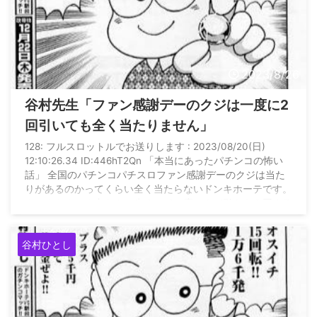
2023/8/26
谷村先生「ファン感謝デーのクジは一度に2
回引いても全く当たりません」
128: フルスロットルでお送りします : 2023/08/20(日)
12:10:26.34 ID:446hT2Qn 「本当にあったパチンコの怖い
話」 全国のパチンコパチスロファン感謝デーのクジは当た
りがあるのかってくらい全く当たらないドンキホーテです。
ホールやホール内をカニ歩くので一度のクジ引きを２回する
ことも多いのに、“ハズレ”の文字が一生焼き憑いているクジ
運のないドンキホーテ、パチンコ以外は全くスカです。 フ
谷村ひとし
ジテレビが深夜地上波でON AIRし始めた怪奇ドラマ“憑きそ
い”がめっちゃ恐いのですが、 ...