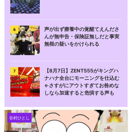
声が出ず療養中の覚醒てえんださ
6
んが無申告・保険証無しだと事実
無根の疑いをかけられる
【8月7日】ZENT555がキングハ
7
ナハナ全台にモーニングを仕込む
←さすがにアウトすぎてお咎めな
しなら加速すると危惧する声も
谷村ひとし