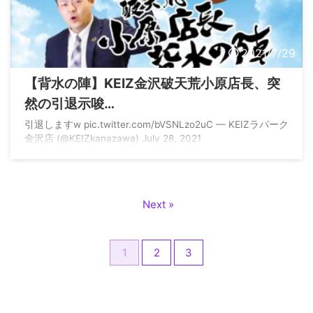
2021/7/29
【背水の陣】KEIZ金沢破天荒小原店長、突
然の引退示唆…
引退しますw pic.twitter.com/bVSNLzo2uC — KEIZラパーク
金沢店 (@KEIZkanazawa) July 28, 2021
Next »
1
2
3