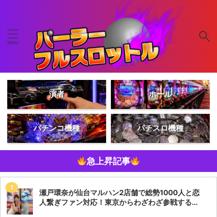
演者
ホール
パチンコ機種
パチスロ機種
急上昇記事
瀬戸環奈が仙台マルハン2店舗で総勢1000人と恋
人繋ぎファン対応！東京からわざわざ参戦する...