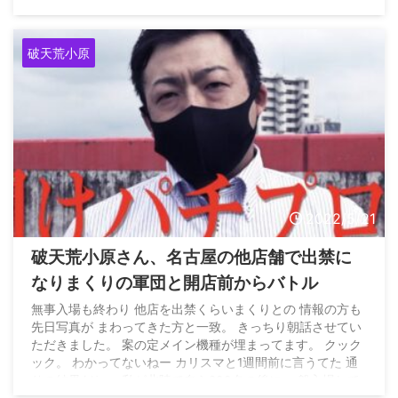
#伝える訓練の場#刺激共有 — KEIZの切込隊長@破天荒
星矢＝オハラナイト (@8787_8105ohara) July 22, 2022
破天荒小原
2022/5/21
破天荒小原さん、名古屋の他店舗で出禁に
なりまくりの軍団と開店前からバトル
無事入場も終わり 他店を出禁くらいまくりとの 情報の方も
先日写真が まわってきた方と一致。 きっちり朝話させてい
ただきました。 案の定メイン機種が埋まってます。 クック
ック。 わかってないねー カリスマと1週間前に言うてた 通
りの結果だね。 私が北陸で自ら200名の後に 一般入場して