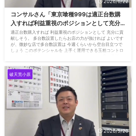
2026/6/22
コンサルさん「東京喰種999は適正台数購
入すれば利益重視のポジションとして充分
貢献しそう」←全機種全台に言えるとツッ
適正台数購入すれば 利益重視のポジションとして 充分に貢
献しそう。 多台数設置したらお店の力が強ければ よいです
コまれる
が、微妙な店で多台数設置は 今週くらいから空台目立つで
しょう このポテンシャルを 上手く運用できる玉粗コントロ
ールの 営業センスがあるかどうかだよ。 まぁお店の予算あ
ればね — 破天荒小原 現場から勝てる戦略を
(@hatennkou_8105) June 22, 2026
破天荒小原
2026/5/20