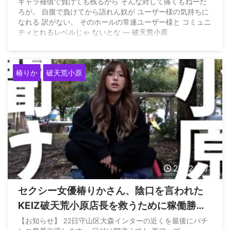
万負けても5万プラスやん、痛い？」
ギャラ補償で負けても残るから そんな対して痛くもねーだ
ろが。 自腹で負けてから語れん奴が ユーザー様の気持ちに
なれる 訳がない。 そのホールの常連ユーザー様と コミュニ
ティとれるレベルじゃ ないとな — 破天荒小原
(@8787_8105ohara) November 3, 2022
椿りか
破天荒小原
2022/10/18
セクシー女優椿りかさん、陰口を言われた
KEIZ破天荒小原店長を救うために稼働勝負
を挑む模様
【お知らせ】 22日守山区大森インターの近くを最後にパチ