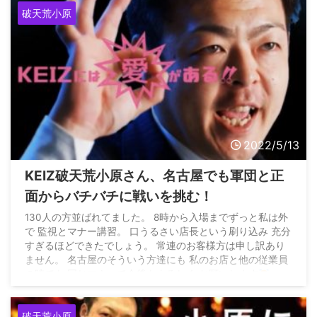
破天荒小原
2022/5/13
KEIZ破天荒小原さん、名古屋でも軍団と正
面からバチバチに戦いを挑む！
130人の方並ばれてました。 8時から入場までずっと私は外
で 監視とマナー講習。 口うるさい店長という刷り込み 充分
すぎるほどできたでしょう。 常連のお客様方は申し訳あり
ません。 名古屋のそういう方達にも 私のお店と他の従業員
の時でも 同じマナーで今後もよろしく お願いします
—
小原信行 (@8787_8105ohara) May 9, 2022 開店して30分経
過 朝から並ばれてたのに 回転数0回転 打たずに3人並んで
破天荒小原
と 2人並んで盤面 ...