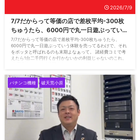
2026/7/9
7/7だからって等価の店で差枚平均-300枚
ちゅうたら、6000円で丸一日遊ぶっていう
体験を売ってるわけで、それをボッタと呼
7/7だからって等価の店で差枚平均-300枚ちゅうたら、
6000円で丸一日遊ぶっていう体験を売ってるわけで、それ
ばれるのも末期よなぁ
をボッタと呼ばれるのも末期よなぁって。 諸経費コミで考
えたら1台二千円行くか行かないかの利益じゃないのこれ。
— 長北(Makoto)@外国人にパチンコを教えてる人
(@global_pachinko) July 8, 2026
パチンコ機種
破天荒小原