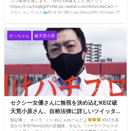
ンコ業界引退します。 日付け間違えてた 再アップ
https://t.co/2xqBgOFvN6 pic.twitter.com/rkOvCAeCeO —
りかしゃふちゃん
@+4.5k (@U_pachikasu65) October 17,
2022
がっちゃん
破天荒小原
2023/8/20
セクシー女優さんに無視を決め込むKEIZ破
天荒小原さん、自称法律に詳しいツイッタ
ラーさんと戦う「男の粘着はモテないだろ
前記事： オハラ、いいねじゃねーんだよ
KEIZ大高
店から半径15km以内の店舗様、今なら「パーラーフルスロ
うな」