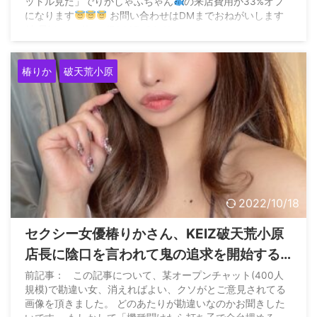
ットル見た」でりかしゃふちゃん
の来店費用が33%オフ
になります
お問い合わせはDMまでおねがいします
(白目) https://t.co/EA4ABu36gU
pic.twitter.com/s8czjAacdA — りかしゃふちゃん
@+118k
...
椿りか
破天荒小原
2022/10/18
セクシー女優椿りかさん、KEIZ破天荒小原
店長に陰口を言われて鬼の追求を開始する
も完全無視されてしまう
前記事： この記事について、某オープンチャット(400人
規模)で勘違い女、消えればよい、クソがとご意見されてる
画像を頂きました。 どのあたりが勘違いなのかお聞きした