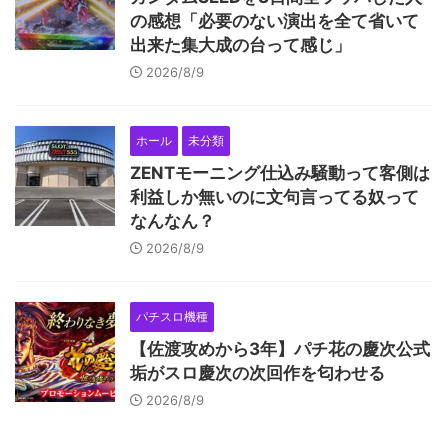
の感想「必要のない演出を全て省いて
出来た集大成の台って感じ」
2026/8/9
ホール
未分類
ZENTモーニング仕込み騒動って客側は
利益しか無いのに文句言ってる奴って
なんなん？
2026/8/9
パチスロ機種
【佐渡攻めから3年】パチ花の慶次公式
垢がスロ慶次の次回作を匂わせる
2026/8/9