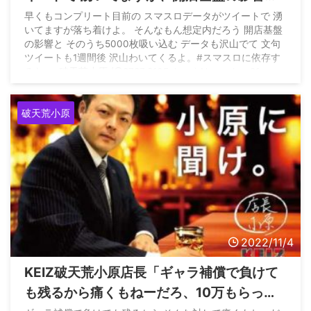
そのうち5000枚吸い込む データも沢山でて
早くもコンプリート目前の スマスロデータがツイートで 湧
いてますが落ち着けよ。 そんなもん想定内だろう 開店基盤
文句ツイートも1週間後 沢山わいてくるよ」
の影響と そのうち5000枚吸い込む データも沢山でて 文句
ツイートも1週間後 沢山わいてくるよ。#スマスロに依存す
るな — 破天荒小原 (@8787_8105ohara) November 21,
2022
破天荒小原
2022/11/4
KEIZ破天荒小原店長「ギャラ補償で負けて
も残るから痛くもねーだろ、10万もらって5