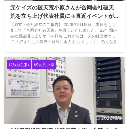
元ケイズの破天荒小原さんが合同会社破天
荒を立ち上げ代表社員に→直近イベントが
出ていなかったと早くもクレーム
【独立・会社設立のご報告】 2026年5月18日、本日をもち
まして『合同会社破天荒』を設立いたしました。 23年間の
会社員生活にピリオドを打ち これからは一人の経営者とし
て 大好きなこの業界の発展に全力を 尽くします。色んな意
味で 縁起の良い本日を設立日にしたこと。…
pic.twitter.com/0n4hdM3Iil — 破天荒小原 現場から勝てる
戦略を (@hatennkou_8105) May 18, 2026
現役設定師
破天荒小原
2026/5/9