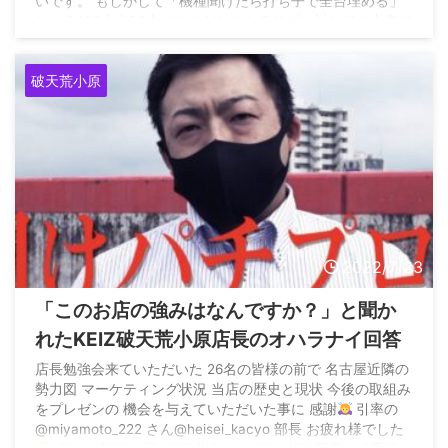
いです。 もしかして「機種聞けたら打ち子で全台埋める」
という100人中93人がネタだとわかるリプに対しての中傷で
すかね？@8787_8105ohara https://t.co/2b0TmgElLp
pic.twitter.com/H3WqADsdoB — りかしゃふちゃん
破天荒小原
@+118k (@U_pachikasu ...
2022/7/23
「このお店の強みはなんですか？」と聞か
れたKEIZ破天荒小原店長のオハラナイ回答
店長勉強会来ていただいた 26名の皆様の前で 名古屋近隣の
勢力図 マーケティング状況 当店の歴史と現状 今後の取組み
をプレゼンの 機会を与えていただいた事に 感謝
引率の
@miyamoto_222 さん@heisei_kacyo 部長 お疲れ様でした