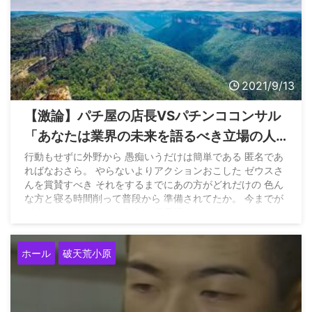
2021/9/13
【激論】パチ屋の店長VSパチンココンサル
「あなたは業界の未来を語るべき立場の人
なの？」
行動もせずに外野から 愚痴いうだけは簡単である 匿名であ
ればなおさら。 やらないよりアクションおこした ゼウスさ
んを賞賛すべき それをするまでにあの方がどれだけの 色ん
な方と寝る時間削って普段から 準備されてたか。 今までが
どうとかどうでもよく未来の 事見据えてやってんだから
よ。 — 破天荒小原 (@8787_8105ohara) September 12,
2021 ※前夜、小原店長はTwitterスペースにてホール店長VS
ホール
破天荒小原
専業というトーク企画に参加していた感想