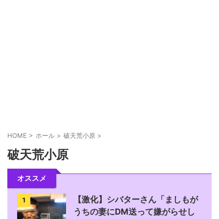
ガンダムSEEDを3日間全ツッパした人の感想「必
要のない演出を全て省いて出来た集大成の台っ...
スマパチSAO公式アカウントさん何かに憤りを感
じて注意喚起
【新台】山佐「LモンキーターンRED」ティザー動
画公開！王道から挑戦へ
HOME
>
ホール
>
破天荒小原
>
破天荒小原
ましもさん、シバターさんの法的措置検討に対し
て反論「奥様への誹謗中傷は事実無根、絶縁の手
オススメ
伝...
【激化】シバターさん「ましもが
1
うちの妻にDM送って嫌がらせし