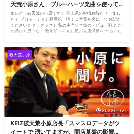
天荒小原さん、ブルーハーツ楽曲を使って
集客動画を投稿して著作権関係をツッコま
まいど！破天荒の小原です！ 富山県の皆様お待たせしまし
た！ プロモーション動画第一弾！ ♫音量を大にしてお聞き
れる
ください♫ クックック！ 私の本当で本気のデビュー戦 ただ
の遊びと思うな！ 数年前からもし私が来店活動を するとし
たら
と考えてた事 それを実現させただけである！…
pic.twitter.com/To53LEQFxV — 破天荒小原 現場から勝て
る戦略を (@hatennkou_8105) May 3, 2026
破天荒小原
2022/11/21
KEIZ破天荒小原店長「スマスロデータがツ
イートで 湧いてますが、開店基盤の影響と