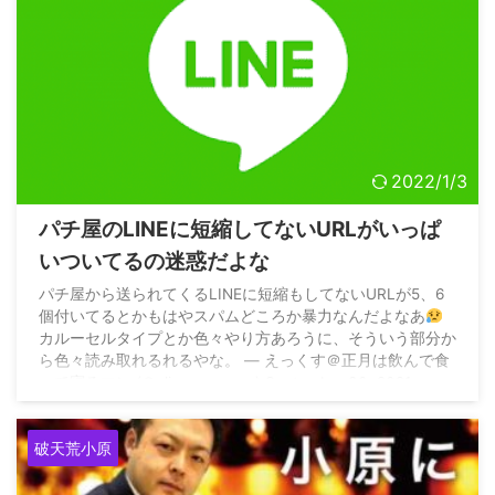
2022/1/3
パチ屋のLINEに短縮してないURLがいっぱ
いついてるの迷惑だよな
パチ屋から送られてくるLINEに短縮もしてないURLが5、6
個付いてるとかもはやスパムどころか暴力なんだよなあ
カルーセルタイプとか色々やり方あろうに、そういう部分か
ら色々読み取れるれるやな。 — えっくす＠正月は飲んで食
って寝るマン (@climaxxxxxxxx) September 30, 2021
破天荒小原