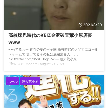
2021/8/29
高校球児時代のKEIZ金沢破天荒小原店長
www
やってるねー 青春の夏の甲子園 高校時代の人間力にコール
ドゲームで 負けてる今の私は底辺業界人、、、
pic.twitter.com/05SUHhgcRw — 破天荒小原
(@8787_8105ohara) August 21, 2021
ホール
破天荒小原