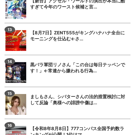
【新台】アクセル・ワールドの演出が本当に酷
すぎて今年のワースト候補と言...
【8月7日】ZENT555がキングハナハナ全台に
モーニングを仕込む←さ...
黒バラ軍団リノさん「この台は毎日テッペンで
す！」←常連から嫌われる行為...
ましもさん、シバターさんの法的措置検討に対
して反論「奥様への誹謗中傷は...
【令和8年8月8日】777コンパス全国予約数ラ
ンキングが公開！1位はマ...