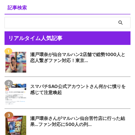
記事検索
リアルタイム人気記事
瀬戸環奈が仙台マルハン2店舗で総勢1000人と
恋人繋ぎファン対応！東京...
スマパチSAO公式アカウントさん何かに憤りを
感じて注意喚起
瀬戸環奈さんがマルハン仙台苦竹店に行った結
果…ファン対応に500人の列...