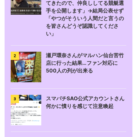
てきたので、仲良ししてる競艇選
手を公開します」→結局公表せず
「やつがそういう人間だと言うの
を皆さんどうぞ認識してくださ
い」
瀬戸環奈さんがマルハン仙台苦竹
2
店に行った結果…ファン対応に
500人の列が出来る
スマパチSAO公式アカウントさん
3
何かに憤りを感じて注意喚起