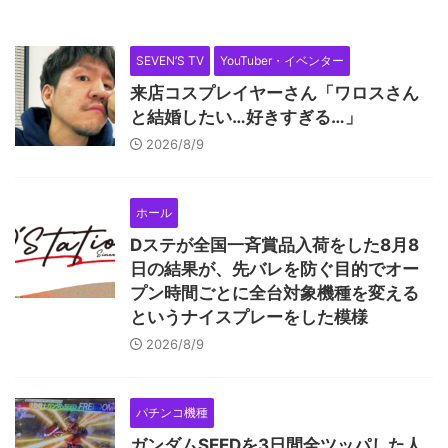
SEVEN’S TV
YouTuber・イベンター
来店コスプレイヤーさん「ワロスさん
と結婚したい…好きすぎる…」
2026/8/9
ホール
Dステが全国一斉賞品入荷をした8月8
日の結果が、先バレを防ぐ目的でオー
プン時間ごとに全台対象機種を変える
というナイスプレーをした模様
2026/8/9
パチンコ機種
ガンダムSEEDを3日間全ツッパした人