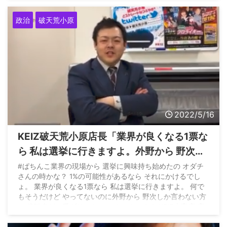
いたのに。 — 小原信行 (@8787_8105ohara) May 20, 2022
政治
破天荒小原
2022/5/16
KEIZ破天荒小原店長「業界が良くなる1票な
ら 私は選挙に行きますよ。外野から 野次し
か言わない方と 傍観者が一番ダサい」
#ぱちんこ業界の現場から 選挙に興味持ち始めたの オダチ
さんの時かな？ 1%の可能性があるなら それにかけるでし
ょ。 業界が良くなる1票なら 私は選挙に行きますよ。 何で
もそうだけど やってないのに外野から 野次しか言わない方
と 傍観者が一番ダサいかと。 クックック！ KEIZ大高店 店
長 小原信行 pic.twitter.com/ZiCCqTX7cx — 【公式】全日本
遊技産業政治連盟 (@YugisangyoSeizi) May 15, 2022