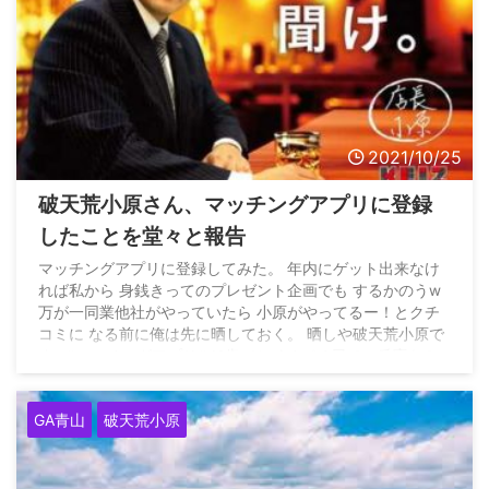
2021/10/25
破天荒小原さん、マッチングアプリに登録
したことを堂々と報告
マッチングアプリに登録してみた。 年内にゲット出来なけ
れば私から 身銭きってのプレゼント企画でも するかのうw
万が一同業他社がやっていたら 小原がやってるー！とクチ
コミに なる前に俺は先に晒しておく。 晒しや破天荒小原で
すw#マッチングアプリ#41歳バツイチパチ屋での反応をみ
る pic.twitter.com/HAxzaOF00p — 破天荒小原@オハラナ
イト (@8787_8105ohara) October 24, 2021
GA青山
破天荒小原