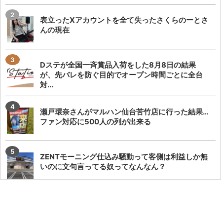
表立ったXアカウントを全て失ったさくらのーとさ
んの現在
Dステが全国一斉賞品入荷をした8月8日の結果
が、先バレを防ぐ目的でオープン時間ごとに全台
対...
瀬戸環奈さんがマルハン仙台苦竹店に行った結果…
ファン対応に500人の列が出来る
ZENTモーニング仕込み騒動って客側は利益しか無
いのに文句言ってる奴ってなんなん？
「SAOアリス打法」発案者がeSAO夜空のおもしろ
ポイントを解説してくれる