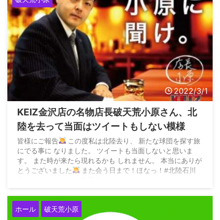
2022/3/1
KEIZ金沢店の名物店長破天荒小原さん、北
陸を去って当面はツイートもしない模様
皆様にご報告
この度私は北陸去り、 新たな球団を探す旅
にでる事に なりました。 ツイートも当面しないと思いま
す。 また時が来たら現れるかも しれません。 本当にありが
とうございました
また会う日まで！ほなっ！#北陸石川
富山3150#Twitterは茶番劇とプロレス
pic.twitter.com/OK5vuXE1me —
破天虎（荒）小原@自分
探しの旅中 ( ...
ホール
破天荒小原