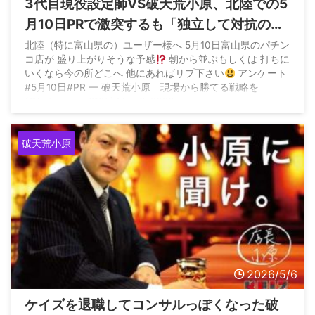
3代目現役設定師VS破天荒小原、北陸での5
月10日PRで激突するも「独立して対抗の他
法人から仕事貰ってる似た者同士がなんか
北陸（特に富山県の）ユーザー様へ 5月10日富山県のパチン
コ店が 盛り上がりそうな予感
朝から並ぶもしくは 打ちに
言い争ってる」と失笑される
いくなら今の所どこへ 他にあればリプ下さい
アンケート
#5月10日#PR — 破天荒小原 現場から勝てる戦略を
(@hatennkou_8105) May 8, 2026
破天荒小原
2026/5/6
ケイズを退職してコンサルっぽくなった破