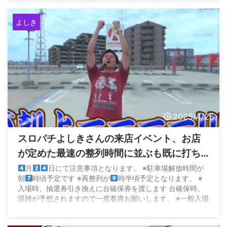
よしき
2025/4/25
スロパチよしきさんの来店イベント、お店
が定めた最速の整列時間に並ぶも既に打ち
切りで炎上
月
日にて注意事項となります。 ※駐車場解放時間が
朝
時頃予定です ※再整列が
時半頃予定となります。 ※
入場時、抽選券引き換えに台確保券を渡します 台確保時、
混雑が予想されますので一度着席お願いします。 ※一般入場
は抽選の方入られてから入場となります ※ご協力をお願い致
します。 pic.twitter.com/Y0vqexNZuB — SunLucky二条店