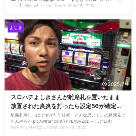
ョン】 (@yoshiki_sps) September 19, 2025
よしき
2025/7/1
スロパチよしきさんが離席札を置いたまま
放置された炎炎を打ったら設定56が確定し
た模様
離席札刺しっぱでヤメた前任者、どんな思いでこの動画見て
るんやろか pic.twitter.com/FnYE4SyZdz — ほむほむ
(@wRoQwDXzz5QTQKj) June 29, 2025