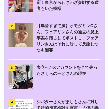
応！東京からわざわざ参戦する猛
者もいた模様
【爆音すぎて滅】オモダミンCさ
2
ん、フェアリンさんの過去の炎上
事案を懐古してポストし、フェア
リンさんはそれに対して反論しつ
つも謝罪
表立ったXアカウントを全て失っ
3
たさくらのーとさんの現在
シバターさんがましもさんに対し
4
て法的措置検討を宣言！「僕の妻