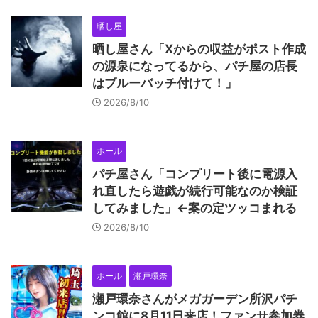
晒し屋
晒し屋さん「Xからの収益がポスト作成
の源泉になってるから、パチ屋の店長
はブルーバッチ付けて！」
2026/8/10
ホール
パチ屋さん「コンプリート後に電源入
れ直したら遊戯が続行可能なのか検証
してみました」←案の定ツッコまれる
2026/8/10
ホール
瀬戸環奈
瀬戸環奈さんがメガガーデン所沢パチ
ンコ館に8月11日来店！ファンサ参加券