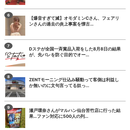
【爆音すぎて滅】オモダミンCさん、フェアリ
ンさんの過去の炎上事案を懐古...
Dステが全国一斉賞品入荷をした8月8日の結果
が、先バレを防ぐ目的でオー...
ZENTモーニング仕込み騒動って客側は利益し
か無いのに文句言ってる奴っ...
瀬戸環奈さんがマルハン仙台苦竹店に行った結
果…ファン対応に500人の列...