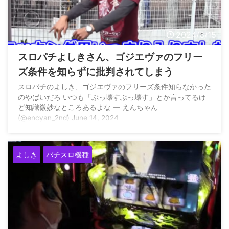
2024/6/15
スロパチよしきさん、ゴジエヴァのフリー
ズ条件を知らずに批判されてしまう
スロパチのよしき、ゴジエヴァのフリーズ条件知らなかった
のやばいだろ いつも「ぶっ壊すぶっ壊す」とか言ってるけ
ど知識微妙なところあるよな — えんちゃん
(@encyan_2nd) June 14, 2024
よしき
パチスロ機種