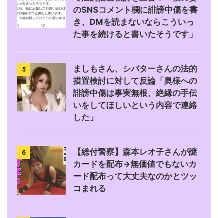
のSNSコメント欄に誹謗中傷を書
き、DMを読まないならこういっ
た事を続けると書いたそうです」
ましもさん、シバターさんの法的
5
措置検討に対して反論「奥様への
誹謗中傷は事実無根、絶縁の手伝
いをしてほしいという内容で連絡
した」
【総付警察】森本レオ子さんが謎
6
カードを配布→無価値でもないカ
ード配布って大丈夫なのかとツッ
コまれる