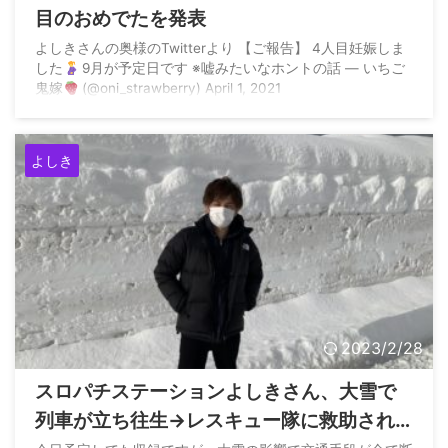
目のおめでたを発表
よしきさんの奥様のTwitterより 【ご報告】 4人目妊娠しま
した
9月が予定日です ※嘘みたいなホントの話 — いちご
鬼嫁
(@oni_strawberry) April 1, 2021
よしき
2023/2/28
スロパチステーションよしきさん、大雪で
列車が立ち往生→レスキュー隊に救助され