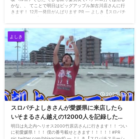
かな、、 てことで明日はビッグアップル加古川店さんに行
きます！ 12月一発目がんばります PR — よしき【スロパチ
ステーション】 (@yoshiki_sps) December 4, 2025
よしき
2025/9/20
スロパチよしきさんが愛媛県に来店したら
いそまるさん越えの12000人を記録した模
様
明日は丸之内ヘリオス2000竹原店さんに行きます！！ つい
に初愛媛県！！！ 僕の番号載せときます！！！！！#PR
pic.twitter.com/bbjagcImd0 — よしき【スロパチステーシ