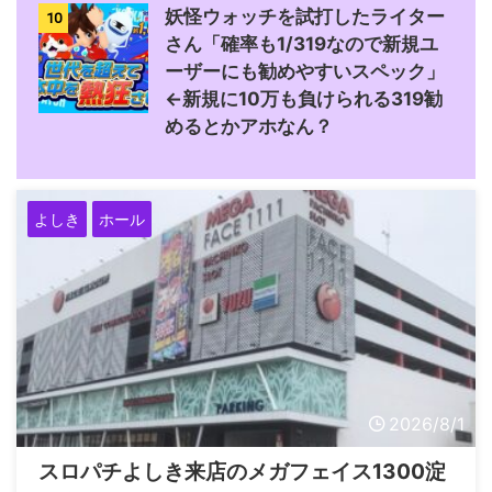
妖怪ウォッチを試打したライター
10
さん「確率も1/319なので新規ユ
ーザーにも勧めやすいスペック」
←新規に10万も負けられる319勧
めるとかアホなん？
よしき
ホール
2026/8/1
スロパチよしき来店のメガフェイス1300淀