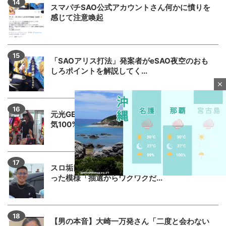
スマパチSAO公式アカウントさん何かに憤りを
感じて注意喚起
「SAOアリス打法」発案者がeSAO夜空のおも
しろポイントを解説してく...
close
元光GENJI諸星和己さんのパチ来店が凄い！勇
気100%を歌ってくれた...
スロ垢四皇きーちさん、もうパチ屋が嫌いにな
った模様「抽選からワクワクだ...
M
u
【男の本音】大崎一万発さん「二度と会わない
t