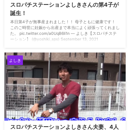
スロパチステーションよしきさんの第4子が
誕生！
本日第4子が無事産まれました！！ 母子ともに健康です！
このご時世に妊娠から出産まで本当によく頑張ってくれまし
た。 pic.twitter.com/a0UqB6li1n — よしき【スロパチステ
ーション】 (@yoshiki_sps) September 13, 2021
よしき
2023/2/28
スロパチステーションよしきさん夫妻、4人