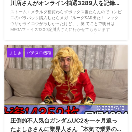
川店さんがオンライン抽選3289人を記録
www
ストームエメラルダ相変わらずボックス当たらんのでコンビ
ニのバラパック購入したらメガゴルーグSAR出た！ レック
ウザかライコウが欲しかったけど、、笑 てことで明日は
MEGAフェイス1300淀川店さんに行かせてもらいます！
#PR pic.twitter.com/uaQeIAQlwF — よしき【スロパチステ
ーション】 (@yoshiki_sps) July 31, 2026 \\\スロパチ来店取
材並び速報/// MEGAフェイス1300淀川 【スロパチステーシ
よしき
パチスロ機種
ョン来店取材】 抽選（スロット）3289名様 一般 ...
2026/7/12
圧倒的不人気台ガンダムUC2を一ヶ月追っ
たよしきさんに業界人さん「本気で業界の