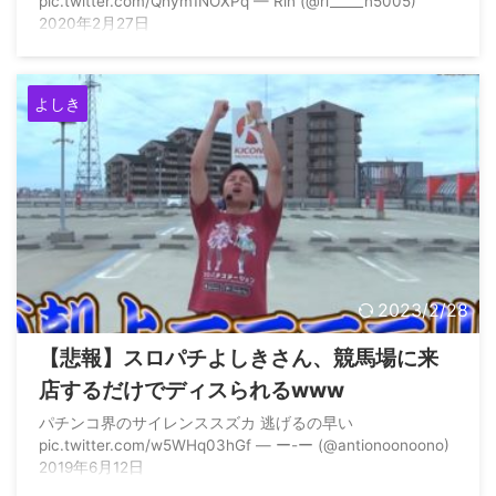
pic.twitter.com/Qhym1NOXPq — Rin (@ri_____n5005)
2020年2月27日
よしき
2023/2/28
【悲報】スロパチよしきさん、競馬場に来
店するだけでディスられるwww
パチンコ界のサイレンススズカ 逃げるの早い
pic.twitter.com/w5WHq03hGf — ー-ー (@antionoonoono)
2019年6月12日