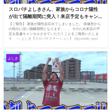
スロパチよしきさん、家族からコロナ陽性
が出て隔離期間に突入！来店予定もキャン
セルへ…
【ご報告】 家族が陽性反応出てしまいました。 保健所から
の指示に従い隔離期間となります、、、 そのため来店の予
定を急遽キャンセルさせていただくことをご報告いたしま
す。 — よしき【スロパチステーション】 (@yoshiki_sps)
February 8, 2022
よしき
2023/2/28