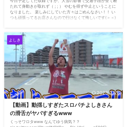
て近くの宿泊施設へ退避
今日予定してた収録ですが、大雪の影響で交通手段が全て断
たれて身動きが取れず（ ; ; ） やむを得ず中止ということに
なりました。 楽しみにしていた方々はごめんなさい！！ い
つも頑張ってるお店さんなので行けなくて悔しいです(＞＜)
pic.twitter.com/91xsK7VIM3 — よしき【スロパチステーシ
ョン】 (@yoshiki_sps) January 9, 2021
よしき
2023/2/28
【動画】動揺しすぎたスロパチよしきさん
の滑舌がヤバすぎるwww
くっそワロタwww なんてゆう病気？？