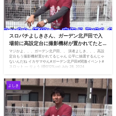
2024/7/28
スロパチよしきさん、ガーデン北戸田で入
場前に高設定台に撮影機材が置かれてたと
言われる→完全論破で無実を証明される
マジかよ、、、ガーデン北戸田、、 演者よしき、、、高設
定台もう撮影機材置かれてるじゃん 公平に抽選するんじゃ
ないんだね イカサマやん#ガーデン北戸田#関激イベント#
スロット — りょう (@0121Lve) July 28, 2024
よしき