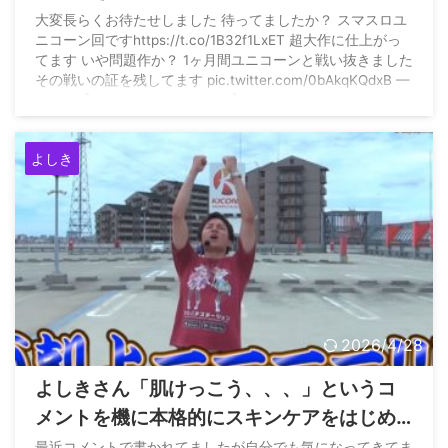
為に行動してるのはスロパチ様だと思いま
大変長らくお待たせしました 待ってましたか？ スマスロユ
ニコーン回ですhttps://t.co/1B32f1LxET 超大作に仕上がっ
す」
てます いや問題作か？ 1ヶ月間ユニコーンと戦い抜きました
その戦いの証を残してます pic.twitter.com/0bAkqKQdxB —
よしき【スロパチステーション】 (@yoshiki_sps) July 11,
2026
よしき
2026/4/28
よしきさん「肌けっこう、、、」というコ
メントを機に本格的にスキンケアをはじめ
る模様
最近コメントで書かれてましたが自分でも気になってきてま