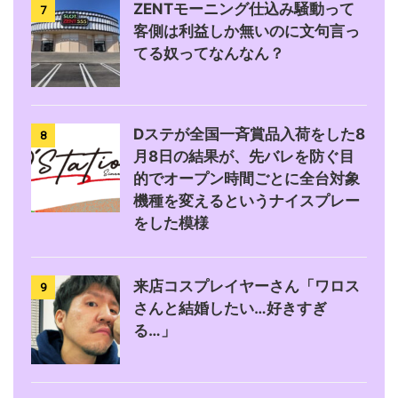
ZENTモーニング仕込み騒動って
7
客側は利益しか無いのに文句言っ
てる奴ってなんなん？
Dステが全国一斉賞品入荷をした8
8
月8日の結果が、先バレを防ぐ目
的でオープン時間ごとに全台対象
機種を変えるというナイスプレー
をした模様
来店コスプレイヤーさん「ワロス
9
さんと結婚したい…好きすぎ
る…」