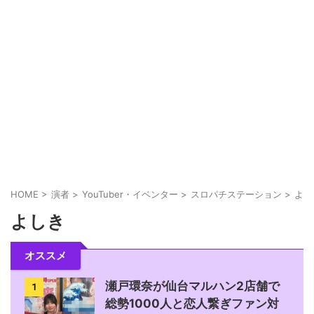
表立ったXアカウントを全て失ったさくらのーとさ
んの現在
【男の本音】大崎一万発さん「二度と会わないブ
スのメンヘラ相手にひどい散財ですよー。何の意
味...
瀬戸環奈さんがメガガーデン所沢パチンコ館に8月
11日来店！ファンサ参加券は遊技中のお客様の...
HOME
>
演者
>
YouTuber・イベンター
>
スロパチステーション
>
よし
よしき
ふきんしんだったふぅちゃん、加工か痩せ過ぎか
お婆ちゃんみたいな手になる
オススメ
瀬戸環奈が仙台マルハン2店舗で
1
総勢1000人と恋人繋ぎファン対