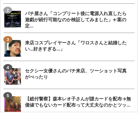
パチ屋さん「コンプリート後に電源入れ直したら
遊戯が続行可能なのか検証してみました」←案の
定...
来店コスプレイヤーさん「ワロスさんと結婚した
い…好きすぎる…」
セクシー女優さんのパチ来店、ツーショット写真
がべったり
【総付警察】森本レオ子さんが謎カードを配布→無
価値でもないカード配布って大丈夫なのかとツッ...
瀬戸環奈が仙台マルハン2店舗で総勢1000人と恋
人繋ぎファン対応！東京からわざわざ参戦する...