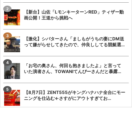
【新台】山佐「LモンキーターンRED」ティザー動
画公開！王道から挑戦へ
【激化】シバターさん「ましもがうちの妻にDM送
って嫌がらせしてきたので、仲良ししてる競艇選...
「お宅の奥さん、何回も抱きましたよ」と言って
いた演者さん、TOWANIてんぴーさんだと暴露...
【8月7日】ZENT555がキングハナハナ全台にモー
ニングを仕込む←さすがにアウトすぎてお...
「SAOアリス打法」発案者がeSAO夜空のおもしろ
ポイントを解説してくれる