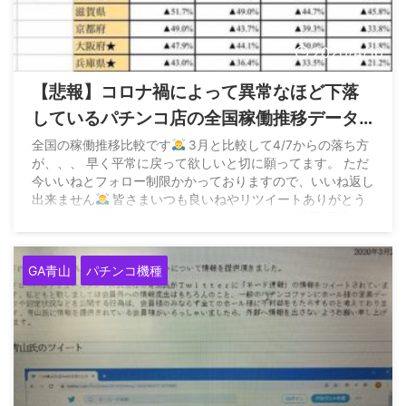
2020/4/16
【悲報】コロナ禍によって異常なほど下落
しているパチンコ店の全国稼働推移データ
が公開される
全国の稼働推移比較です
3月と比較して4/7からの落ち方
が、、、 早く平常に戻って欲しいと切に願ってます。 ただ
今いいねとフォロー制限かかっておりますので、いいね返し
出来ません
皆さまいつも良いねやリツイートありがとう
ございます
pic.twitter.com/Kwvs9ErCV1 — 埼玉(関東)ス
ロパチ取材 ...
GA青山
パチンコ機種