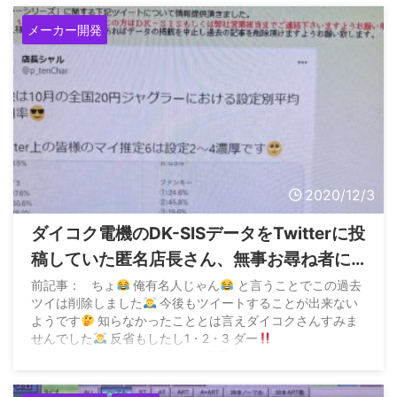
メーカー開発
2020/12/3
ダイコク電機のDK-SISデータをTwitterに投
稿していた匿名店長さん、無事お尋ね者に
されてツイ消しのうえ謝罪
前記事： ちょ
俺有名人じゃん
と言うことでこの過去
ツイは削除しました
今後もツイートすることが出来ない
ようです
知らなかったこととは言えダイコクさんすみま
せんでした
反省もしたし1・2・3 ダー
pic.twitter.com/kT1zY5VIID — 店長シャル (@p_t ...