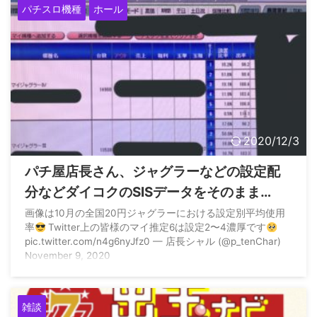
パチスロ機種
ホール
2020/12/3
パチ屋店長さん、ジャグラーなどの設定配
分などダイコクのSISデータをそのまま
Twitterに載っけてしまうwww
画像は10月の全国20円ジャグラーにおける設定別平均使用
率
Twitter上の皆様のマイ推定6は設定2〜4濃厚です
pic.twitter.com/n4g6nyJfz0 — 店長シャル (@p_tenChar)
November 9, 2020
雑談