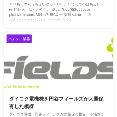
かコレ？
とりあえずもうちょいゆっくり打たせてってのはある( ･
ω･) 1個返しばっかやし。https://t.co/RjSd52oaos
pic.twitter.com/B84ux7UBGX — 蒲焼ん(･ω･ )
(@Dolphin_ring777) August 28, 2023
パチンコ業界
2023/3/14
ダイコク電機株を円谷フィールズが大量保
有した模様
ダイコク電機、円谷フィールズが大量保有報告、市場外で