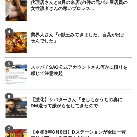
代理店さんと8月の来店が1件の元パチ屋店員の
女性演者さんの寒いプロレス...
業界人さん「e獣王みてきました、言葉が出ま
せんでした」
スマパチSAO公式アカウントさん何かに憤りを
感じて注意喚起
【激化】シバターさん「ましもがうちの妻に
DM送って嫌がらせしてきたので...
【令和8年8月8日】Dステーションが全国一斉