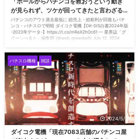
「ホールからパチンコを救おうという動き
が見られず、ツケが回ってきたと言わざる
を得ない」とホルコン屋さん
パチンコのアウト過去最低に 総売上・総粗利が回復もパチ
ンコ・パチスロで明暗 ダイコク電機【DK-SIS白書2024年版
-2023年データ-】https://t.co/mReX2hOc61 — 業界誌「グ
リーンべると」編集部 (@web_greenbelt) July 12, 2024
パチスロ機種
雑談
2024/5/26
ダイコク電機「現在7083店舗のパチンコ屋