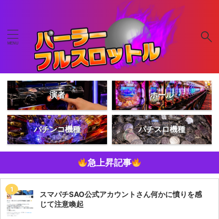
演者
ホール
パチンコ機種
パチスロ機種
急上昇記事
スマパチSAO公式アカウントさん何かに憤りを感
じて注意喚起