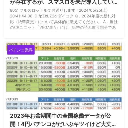
が存在するが、スマスロを未だ導入してい
ないホールが500店舗強はあり、新紙幣対
805: フルスロットルでお送りします : 2024/05/25(土)
20:41:44.98 ID:fpZbLZ2q ダイコク Q．2024年度の新札対
応への投資増を考えると店舗の減少傾向は
応（紙幣変更）について具体的に教えてください。 A．当社
今期も継続する」
のCRユニット「VEGASIA」には、紙幣の読み取り部分であ
る「ビルバリ」という部品があり 2023年度の下期から
2024年度の上期に一定数の需要があると考えています。 数
字については未定ですが、特需として期待しています。 Q．
パチンコ業界
業績予想に「２０２４年７月の新紙幣発行によりカードユニ
ット等の設備更新需 ...
2023/8/29
2023年お盆期間中の全国稼働データが公
開！4円パチンコがだいぶキツイけど大丈夫