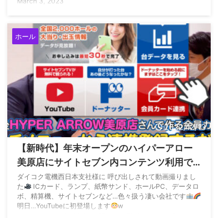
March 3, 2023
ホール
2022/12/13
【新時代】年末オープンのハイパーアロー
美原店にサイトセブン内コンテンツ利用で
電子マネーやマイルが貯まる新システムが
ダイコク電機西日本支社様に 呼び出しされて動画撮りまし
た
ICカード、ランプ、紙幣サンド、ホールPC、データロ
導入へ
ボ、精算機、サイトセブンなど…色々扱う凄い会社です
明日…YouTubeに初登場します
w
pic.twitter.com/peMvNsm5Fm — KEN (@html_sns)