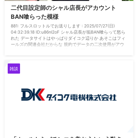
二代目設定師のシャル店長がアカウント
BAN喰らった模様
881: フルスロットルでお送りします : 2025/07/27(日)
04:32:39.18 ID:u86nl2oF シャル店長が垢BAN喰らって怒ら
れた データサイトはやっぱりダイコク辺りか あそこはフィ
ールズの関連会社だからな 規約でデータの二次使用がアウ
トなら みんレポやアナスロ辺りも時間の問題 そもそもデー
タ非公開店舗が激増してる のが都合の悪い部分の解析を出
さない メーカーに似てきてなんだかな
雑談
2024/7/13