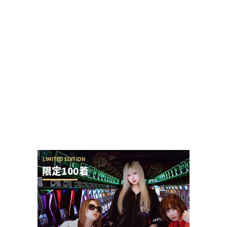
【新台】アクセル・ワールドの演出が本当に酷す
ぎて今年のワースト候補と言われてしまう
黒バラ軍団リノさん「この台は毎日テッペンで
す！」←常連から嫌われる行為をなんでするの？
【令和8年8月8日】777コンパス全国予約数ランキ
ングが公開！1位はマルハン新宿東宝の1...
KEIZ守山店「8月7日重大発表→8月7日店休日」と
いうポストが流行るが…