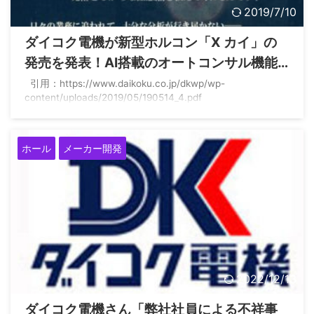
2019/7/10
ダイコク電機が新型ホルコン「X カイ」の
発売を発表！AI搭載のオートコンサル機能
や顔認証機能搭載！
引用：https://www.daikoku.co.jp/dkwp/wp-
content/uploads/2019/05/190514_4.pdf
ホール
メーカー開発
2022/12/13
ダイコク電機さん「弊社社員による不祥事