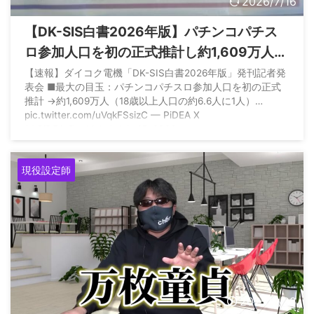
2026/7/16
【DK-SIS白書2026年版】パチンコパチス
ロ参加人口を初の正式推計し約1,609万人だ
った模様
【速報】ダイコク電機「DK-SIS白書2026年版」発刊記者発
表会 ■最大の目玉：パチンコパチスロ参加人口を初の正式
推計 →約1,609万人（18歳以上人口の約6.6人に1人）…
pic.twitter.com/uVqkFSsizC — PiDEA X
(@PiDEA_Pachinko) July 15, 2026
現役設定師
2025/7/28