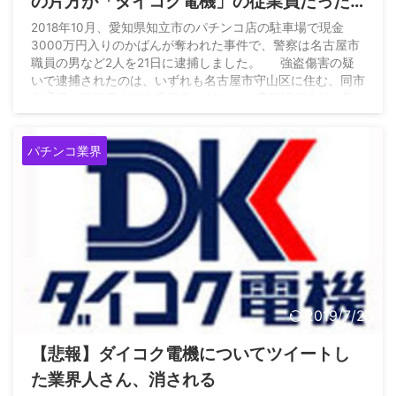
の片方が「ダイコク電機」の従業員だった
可能性が浮上！
2018年10月、愛知県知立市のパチンコ店の駐車場で現金
3000万円入りのかばんが奪われた事件で、警察は名古屋市
職員の男など2人を21日に逮捕しました。 強盗傷害の疑
いで逮捕されたのは、いずれも名古屋市守山区に住む、同市
交通局の職員夏山光生容疑者（36）と、電気設備会社に勤
める伊藤琢也容疑者（36）です。警察によりますと2人は共
謀し、2018年10月5日午前11時前、知立市上重原町のパチン
パチンコ業界
コ店の駐車場で、景品納入業者の男性（35）に体当たりし
て売上金3000万円が入った手さげかばんを奪い、男性の頭
や腰 ...
2019/7/23
【悲報】ダイコク電機についてツイートし
た業界人さん、消される