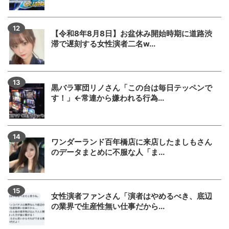
【令和8年8月8日】お盆休み開始時期に道路渋
滞で遅刻する女性演者二名w...
黒バラ軍団リノさん「この台は毎日テッペンで
す！」←常連から嫌われる行為...
ワンダーランド百年橋店に来店したましもさん
のデータまとめに不服な人「ま...
女性演者ファンさん「演者はやめるべき、底辺
の業界で生産性無い仕事だから...