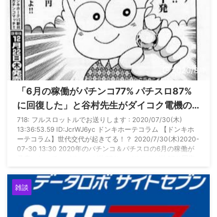
2020/8/1
「6月の稼働がパチンコ77% パチスロ87%
に回復した」と谷村先生がダイコク電機の
DK-SIS白書を引用してくださる
718: フルスロットルでお送りします : 2020/07/30(木)
13:36:53.59 ID:JcrWJ6yc ドンキホーテコラム 【ドンキホ
ーテコラム】世代交代が起きてる！？ 2020/7/30(木)2020-
07-30 13:30 2020年のパチンコ＆パチスロの6月の稼働が
発表になって、パチンコが約77％、パチスロが約87％回復
したとダイコク電機のDK-SIS白書で公表されました。 正
直、自粛前との大きな変化は、ボクもホールに通って痛感す
雑談
るのが、パチンコの世代交代で、シンフォギア2のコーナ ...