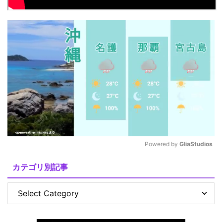
Powered by 
GliaStudios
M
カテゴリ別記事
u
t
e