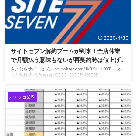
2020/4/30
サイトセブン解約ブームが到来！全店休業
で月額払う意味もないが再契約時は値上げ
される罠も搭載！！
さよならサイトセブン pic.twitter.com/JK3YuJHKOT — か
まきち親父 (@forester12333) 2020年4月29日
パチンコ業界