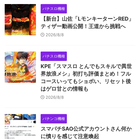
パチスロ機種
【新台】山佐「LモンキーターンRED」
ティザー動画公開！王道から挑戦へ
2026/8/8
パチスロ機種
KPE「スマスロ とんでもスキルで異世
界放浪メシ」初打ち評価まとめ！フル
コースいってもショボい、リセット後
はゲロ甘との情報も
2026/8/8
パチンコ機種
スマパチSAO公式アカウントさん何か
に憤りを感じて注意喚起