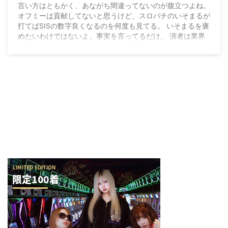
言い方はともかく、あながち間違ってないのが腹立つよね。
オフミーは貢献してないと思うけど、スロパチのいそまるが
打てばSISの数字良くなるのを何度も見てる。 いそまるを褒
めたいわけではないよ。事実を言ってるだけ。 演者は業界
に寄生してるんだから、そんぐらい貢献して欲しい。
https://t.co/Otwpc68vhG — 赤坂akane (@NGOK_akane)
2019年1月29日