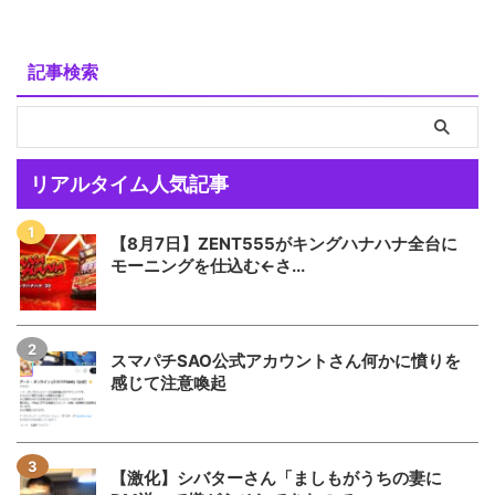
記事検索
リアルタイム人気記事
【8月7日】ZENT555がキングハナハナ全台に
モーニングを仕込む←さ...
スマパチSAO公式アカウントさん何かに憤りを
感じて注意喚起
【激化】シバターさん「ましもがうちの妻に