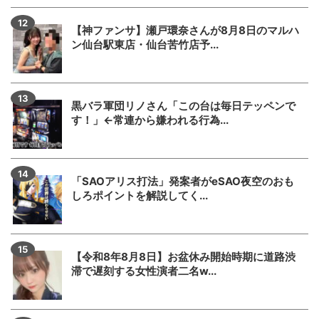
【神ファンサ】瀬戸環奈さんが8月8日のマルハ
ン仙台駅東店・仙台苦竹店予...
黒バラ軍団リノさん「この台は毎日テッペンで
す！」←常連から嫌われる行為...
「SAOアリス打法」発案者がeSAO夜空のおも
しろポイントを解説してく...
【令和8年8月8日】お盆休み開始時期に道路渋
滞で遅刻する女性演者二名w...