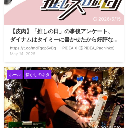
2026/5/15
【皮肉】「推しの日」の事後アンケート、
ダイナムはタイミーに書かせたから好評な
回答になってるのかな？
https://t.co/mdFgdp5yBg — PiDEA X (@PiDEA_Pachinko)
May 14, 2026
ホール
懐かしのネタ
2026/5/9