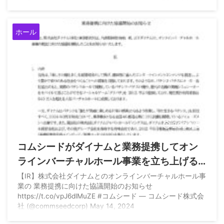
をチェックしていきます
pic.twitter.com/AtT7iIUiGC —
ジェネピ@中の人 (@jenepi_naka) May 22, 2024
ホール
2024/5/14
コムシードがダイナムと業務提携してオン
ラインバーチャルホール事業を立ち上げる
模様
【IR】株式会社ダイナムとのオンラインバーチャルホール事
業の 業務提携に向けた協議開始のお知らせ
https://t.co/vpJ6dlMuZE #コムシード — コムシード株式会
社 (@commseedcorp) May 14, 2024