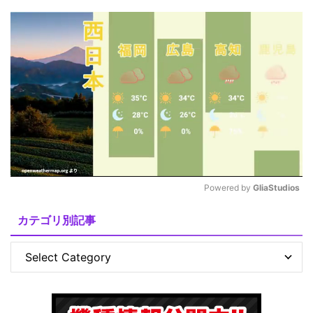
Powered by 
GliaStudios
M
カテゴリ別記事
u
t
e