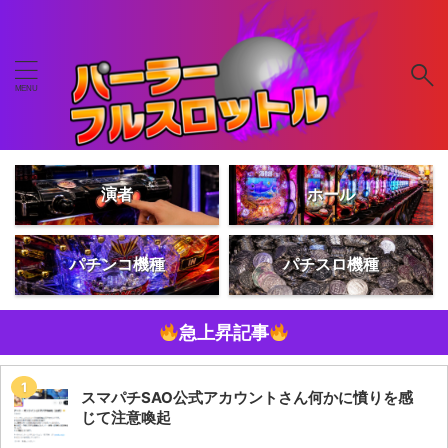
演者
ホール
パチンコ機種
パチスロ機種
急上昇記事
スマパチSAO公式アカウントさん何かに憤りを感
じて注意喚起