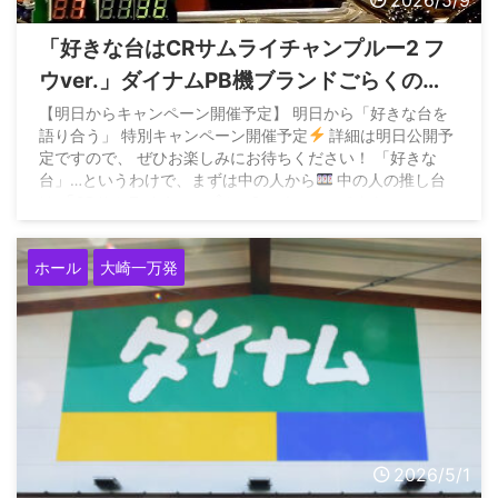
「好きな台はCRサムライチャンプルー2 フ
ウver.」ダイナムPB機ブランドごらくの中
の人がわかってると話題に
【明日からキャンペーン開催予定】 明日から「好きな台を
語り合う」 特別キャンペーン開催予定
詳細は明日公開予
定ですので、 ぜひお楽しみにお待ちください！ 「好きな
台」…というわけで、まずは中の人から
中の人の推し台
は 「CRサムライチャンプルー2 フウver.」です！…
pic.twitter.com/fICRr9II79 — 【ごらく】ダイナムPB機ブラ
ンド［公式］ (@goraku2020_pb) May 8, 2026
ホール
大崎一万発
2026/5/1