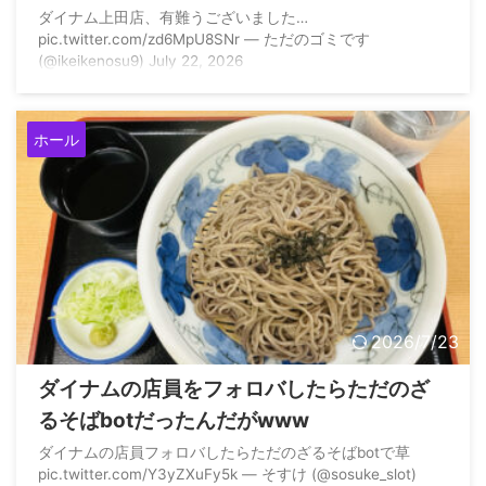
出禁になった
ダイナム上田店、有難うございました…
pic.twitter.com/zd6MpU8SNr — ただのゴミです
(@ikeikenosu9) July 22, 2026
ホール
2026/7/23
ダイナムの店員をフォロバしたらただのざ
るそばbotだったんだがwww
ダイナムの店員フォロバしたらただのざるそばbotで草
pic.twitter.com/Y3yZXuFy5k — そすけ (@sosuke_slot)