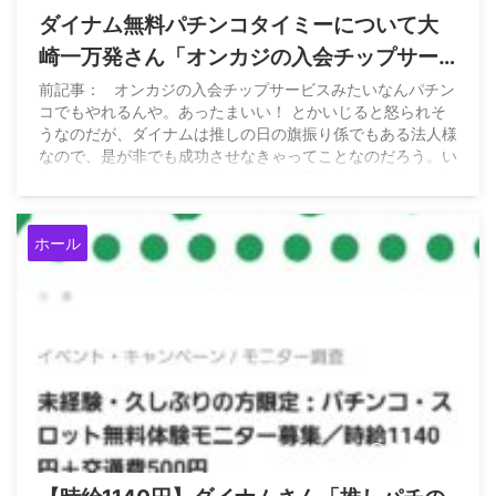
ダイナム無料パチンコタイミーについて大
崎一万発さん「オンカジの入会チップサー
ビスみたいなんパチンコでもやれるんや。
前記事： オンカジの入会チップサービスみたいなんパチン
コでもやれるんや。あったまいい！ とかいじると怒られそ
あったまいい！ とかいじると怒られそう」
うなのだが、ダイナムは推しの日の旗振り係でもある法人様
なので、是が非でも成功させなきゃってことなのだろう。い
やでもこんなやり方は、逆に胡散臭く思われないかちょっと
心配。 https://t.co/jd5uZRJXda — まんぱつ®️（非公式）
(@YouTube45647214) April 30, 2026
ホール
2026/5/3