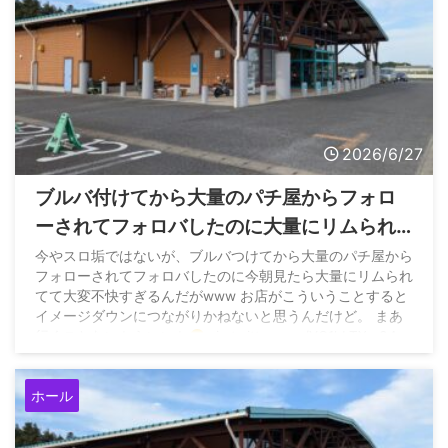
2026/6/27
ブルバ付けてから大量のパチ屋からフォロ
ーされてフォロバしたのに大量にリムられ
てるのなんなん？
今やスロ垢ではないが、ブルバつけてから大量のパチ屋から
フォローされてフォロバしたのに今朝見たら大量にリムられ
てて大変不快すぎるんだがwww お店がこういうことすると
イメージダウンにつながりかねないと思うんだけど。 まあ
行くことないからいいか
pic.twitter.com/YQ1hLTXm34
— むぎちゃ (@mugichimu0602) June 25, 2026
ホール