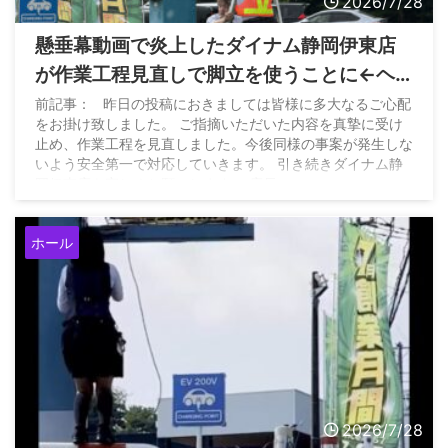
2026/7/28
懸垂幕動画で炎上したダイナム静岡伊東店
が作業工程見直しで脚立を使うことに←ヘ
ルメット着用しろと文句を言われる
前記事： 昨日の投稿におきましては皆様に多大なるご心配
をお掛け致しました。 ご指摘いただいた内容を真摯に受け
止め、作業工程を見直しました。今後同様の事案が発生しな
いよう安全第一で対応していきます。 引き続きダイナム静
岡伊東店を宜しくお願いします。 店長
pic.twitter.com/ahibWzmF8x — ダイナム静岡伊東店
Since.2005.4.26 (@dynam_00242) July 28, 2026
ホール
2026/7/28