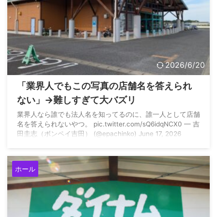
2026/6/20
「業界人でもこの写真の店舗名を答えられ
ない」→難しすぎて大バズリ
業界人なら誰でも法人名を知ってるのに、誰一人として店舗
名を答えられないやつ。 pic.twitter.com/sQ6idqNCX0 — 吉
田圭志（ボンペイ吉田） (@epachinko) June 17, 2026
ホール