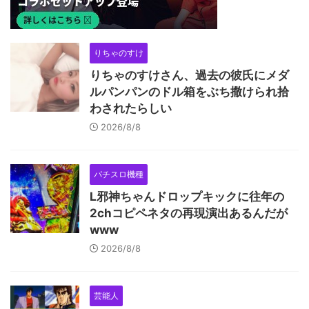
りちゃのすけ
りちゃのすけさん、過去の彼氏にメダ
ルパンパンのドル箱をぶち撒けられ拾
わされたらしい
2026/8/8
パチスロ機種
L邪神ちゃんドロップキックに往年の
2chコピペネタの再現演出あるんだが
www
2026/8/8
芸能人