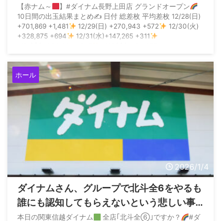
【赤ナム～
】#ダイナム長野上田店 グランドオープン
10日間の出玉結果まとめ✍
日付 総差枚 平均差枚 12/28(日)
+701,869 +1,481
12/29(日) +270,943 +572
12/30(火)
+328,875 +694
12/31(水)+147,265 +311
1/01(木)+306,664 +647
1/02(金)+104,955 ...
ホール
2026/1/4
ダイナムさん、グループで北斗全6をやるも
誰にも認知してもらえないという悲しい事
態らしい
本日の関東信越ダイナム
全店｢北斗全➅｣ですか？
#ダ