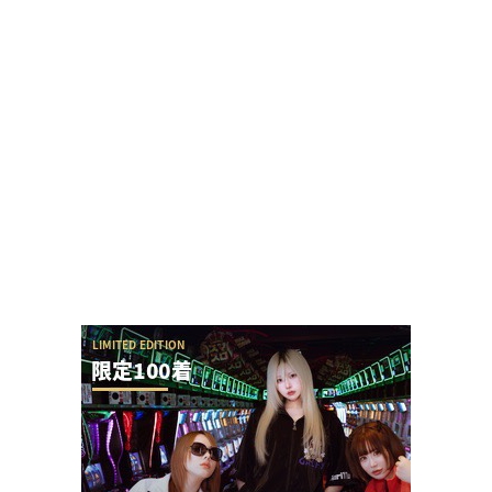
【神対応】パチ屋来店イベント時に声優神谷明さ
んに個別サインをお願いした結果…
【新台】アクセル・ワールドの演出が本当に酷す
ぎて今年のワースト候補と言われてしまう
【8月7日】ZENT555がキングハナハナ全台にモー
ニングを仕込む←さすがにアウトすぎてお...
「お宅の奥さん、何回も抱きましたよ」と言って
いた演者さん、TOWANIてんぴーさんだと暴露...