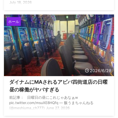
July 18, 2026
ホール
2026/6/28
ダイナムにMAされるアビバ四街道店の日曜
昼の稼働がヤバすぎる
前記事： 日曜日の昼にこれじゃあなぁw
pic.twitter.com/msuXE8HQfq — 飯うまちゃんねる
(@meshiuma_ch777) June 27, 2026