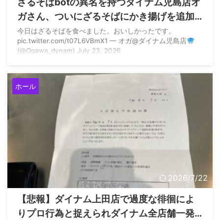
ざるそばbotの異名を持つダイナム児島店オ
ガさん、ついにざるそばにかき揚げを追加
する
今日はざるそばを食べました。おいしかったです。
pic.twitter.com/t07L6VBmX1 — オガ@ダイナム児島店
(@Ogawa_dynam) July 23, 2026
ホール
2026/7/22
【悲報】ダイナム上田店で過度な徘徊によ
りプロ行為と捉えられダイナム全店舗一発