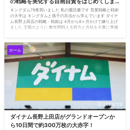
の戦略を美化する自画自賛をはじめてしま
う
キングダム78巻買いました 私の愛読書です 営業戦略と戦術
の大半は キングダムと孫子の兵法から学んでいます ダイナ
ム長野上田店の戦略・戦術は 4月から8ヶ月かけて練り上げ
ました 王翦のように 数年間戦える戦力と兵站を大量に準備
し 李牧のように 情報戦と相手のあらゆる行動パターンを…
pic.twitter.com/h5Fz3AMFvT — オカルト営業部長コバキチ
（ダイナム営業部長・長野・東京・神奈川・千葉・埼玉・群
ホール
馬・山梨・新潟） (@okaruto_butyo) January 19, 2026
2026/1/8
ダイナム長野上田店がグランドオープンか
ら10日間で約300万枚の大赤字！