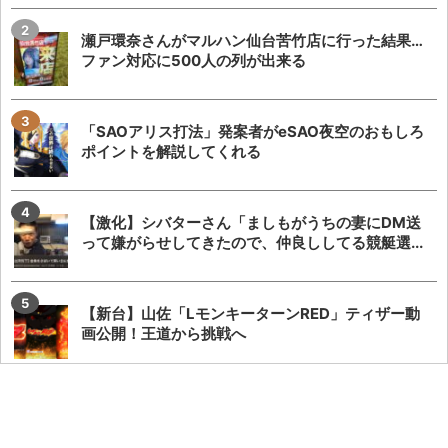
瀬戸環奈さんがマルハン仙台苦竹店に行った結果…
ファン対応に500人の列が出来る
「SAOアリス打法」発案者がeSAO夜空のおもしろ
ポイントを解説してくれる
【激化】シバターさん「ましもがうちの妻にDM送
って嫌がらせしてきたので、仲良ししてる競艇選...
【新台】山佐「LモンキーターンRED」ティザー動
画公開！王道から挑戦へ
ガンダムSEED全然回らんのだけど、こんなんじゃ
SAO夜空にも勝てないし覇権なんて有り得な...