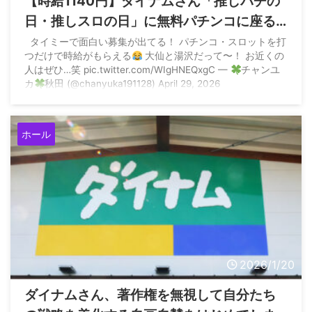
【時給1140円】ダイナムさん「推しパチの
日・推しスロの日」に無料パチンコに座る
サクラをタイミーで募集してしまうwww
タイミーで面白い募集が出てる！ パチンコ・スロットを打
つだけで時給がもらえる
大仙と湯沢だって〜！ お近くの
人はぜひ…笑 pic.twitter.com/WIgHNEQxgC —
チャンユ
カ
秋田 (@chanyuka191128) April 29, 2026
ホール
2026/1/20
ダイナムさん、著作権を無視して自分たち