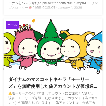
イナムをバズらせたい pic.twitter.com/79kuK0VytM — リン
ゴスロッター
(@RINGOSLOT) January 1, 2026
ホール
2024/12/25
ダイナムのマスコットキャラ「モーリー
ズ」を無断使用した偽アカウントが仮想通
貨を発行→ダイナム公式が注意喚起
モーリーズのなりすましアカウントにご注意ください。
現在、モーリーズを装ったなりすましアカウント（偽アカウ
ント）が確認されております。 偽アカウントは、公式アカ