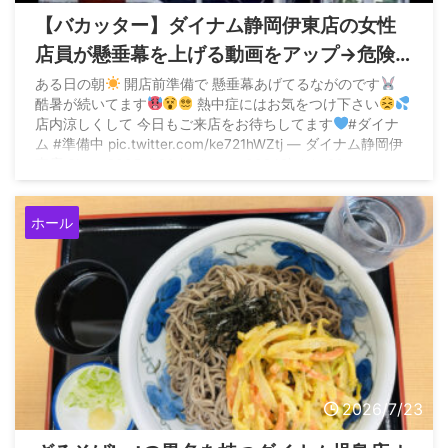
【バカッター】ダイナム静岡伊東店の女性
店員が懸垂幕を上げる動画をアップ→危険
かつ労基署案件ではないかと批判殺到
ある日の朝
開店前準備で 懸垂幕あげてるながのです
酷暑が続いてます
熱中症にはお気をつけ下さい
店内涼しくして 今日もご来店をお待ちしてます
#ダイナ
ム #準備中 pic.twitter.com/ke721hWZtj — ダイナム静岡伊
東店 Since.2005.4.26 (@dynam_00242) July 26 ...
ホール
2026/7/23