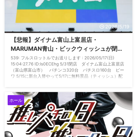
2026/5/19
【悲報】ダイナム富山上富居店・
MARUMAN青山・ビックウィッシュが閉店
休業へ
539: フルスロットルでお送りします : 2026/05/17(日)
15:04:27.76 ID:ls0ECEhg 5/31閉店 ダイナム富山上富居店
（富山県富山市） パチンコ320台 パチスロ160台 ピー
ワ 5/15に新台入替やって5/17に無料景品（ティッシュ）配
りやってたのに
ホール