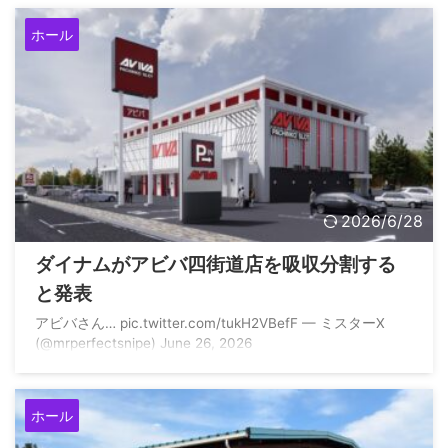
ホール
2026/6/28
ダイナムがアビバ四街道店を吸収分割する
と発表
アビバさん… pic.twitter.com/tukH2VBefF — ミスターX
(@mrperfectsnipe) June 26, 2026
ホール