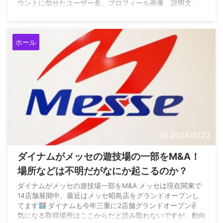
ウントに似せたユーザー名、プロフィール画像、説明文、
URLが使用されていますが、弊社とは一切関係ございませ
ん。… — 株式会社ダイナム【公式】 (@dynamjp)
December 23, 2024
ホール
2024/5/23
ダイナムがメッセの遊技場の一部をM&A！
場所などは不明だがなにか起こるのか？
ダイナムがメッセの遊技場一部をM&A メッセは現在関東で
14店舗展開中。最近はメッセ昭島店をグランドオープンし
てます
ダイナムも今年三重に2店舗グランドオープン✌
気になる取得場所はここからだと読み取れないですが、動向