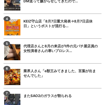
DM送って嫌がらせしてきたので...
KEIZ守山店「8月7日重大発表→8月7日店休
日」というポストが流行る...
代理店さんと8月の来店が1件の元パチ屋店員の
女性演者さんの寒いプロレス...
業界人さん「e獣王みてきました、言葉が出ま
せんでした」
またSAO2のガラスが割られる