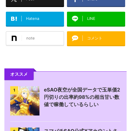
Hatena
LINE
note
コメント
オススメ
eSAO夜空が全国データで玉単価2
1
円切りの出率約98%の相当甘い数
値で稼働しているらしい