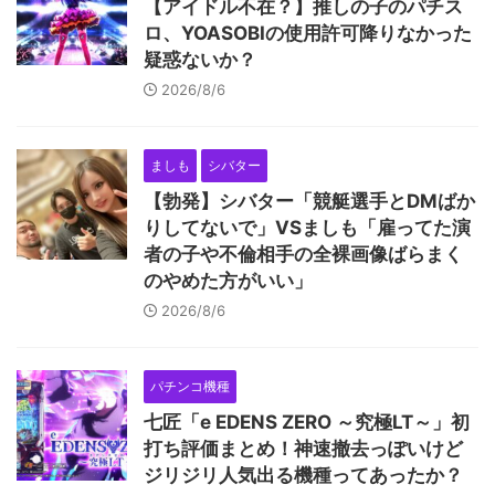
【アイドル不在？】推しの子のパチス
ロ、YOASOBIの使用許可降りなかった
疑惑ないか？
2026/8/6
ましも
シバター
【勃発】シバター「競艇選手とDMばか
りしてないで」VSましも「雇ってた演
者の子や不倫相手の全裸画像ばらまく
のやめた方がいい」
2026/8/6
パチンコ機種
七匠「e EDENS ZERO ～究極LT～」初
打ち評価まとめ！神速撤去っぽいけど
ジリジリ人気出る機種ってあったか？