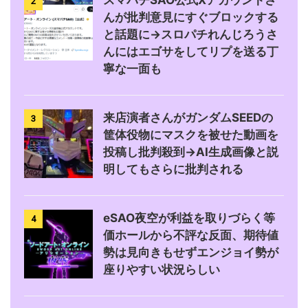
スマパチSAO公式Xアカウントさ
2
んが批判意見にすぐブロックする
と話題に→スロパチれんじろうさ
んにはエゴサをしてリプを送る丁
寧な一面も
来店演者さんがガンダムSEEDの
3
筐体役物にマスクを被せた動画を
投稿し批判殺到→AI生成画像と説
明してもさらに批判される
eSAO夜空が利益を取りづらく等
4
価ホールから不評な反面、期待値
勢は見向きもせずエンジョイ勢が
座りやすい状況らしい