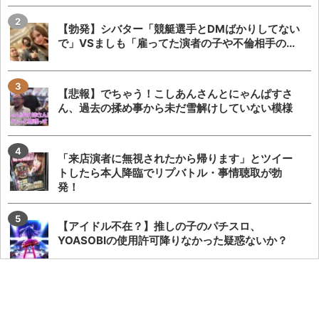
【勃発】シバター「競艇選手とDMばかりしてない
で」VSましも「雇ってた演者の子や不倫相手の...
【悲報】でちゃう！こしあんさんとにゃんぱすさ
ん、過去の揉め事から未だ雪解けしていない模様
「来店演者に無視されたから帰ります」とツイー
トしたら本人降臨でリプバトル・事情聴取が勃
発！
【アイドル不在？】推しの子のパチスロ、
YOASOBIの使用許可降りなかった疑惑ないか？
eSAO夜空が全国データで玉単価2円切りの出率約
98%の相当甘い数値で稼働しているらしい