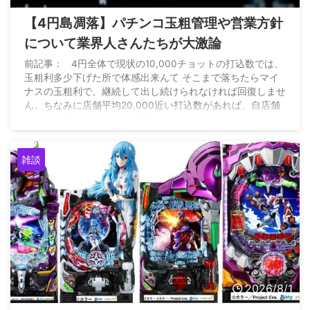
【4円島凋落】パチンコ玉粗管理や営業方針
について業界人さんたちが大激論
前記事： 4円全体で現状の10,000チョットの打込数では、
玉粗利多少下げた所で体感出来んて そこまで落ちたらマイ
ナスの玉粗利で、継続して出し続けられなければ回復しませ
ん、ちなみに店舗平均20,000近い打込数があれば、自店舗
に合った機種をマイナス運用出来れば、その機種キッカケに
全店昨対比15%増は出来た https://t.co/6qXEAHXwFW — 雲
の上のパチンコ店 (@P_market56) August 2, 2026
雑談
2026/8/1