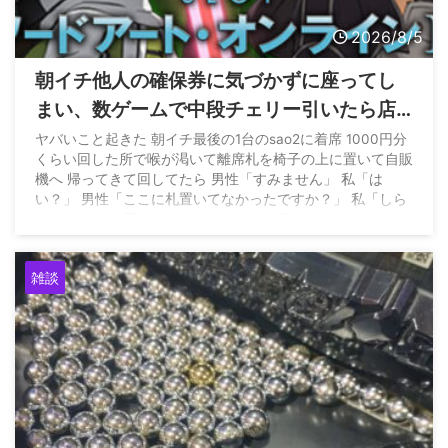
2026/8/5
朝イチ他人の確保券に気づかずに座ってし
まい、数ゲームで中段チェリー引いたら店
員に代われと言われてしまったのだが
ヤバいこと起きた 朝イチ最後の1台のsao2に着席 1000円分
くらい回した所で喉が渇いて離席札を椅子の上に置いて自販
機へ 帰ってきて回してたら 男性「すみません」 私「は
い？」 男性「ここに札置いてなかったですか？」 私「しら
ないですよ」 男性はそのままどこかへ行く… — パチンかす
ん (@pachinkasune) August 4, 2026
雑談