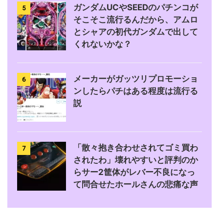
ガンダムUCやSEEDのパチンコが
5
そこそこ流行るんだから、アムロ
とシャアの初代ガンダムで出して
くれないかな？
メーカーがガッツリプロモーショ
6
ンしたらパチはある程度は流行る
説
「散々抱き合わせされてゴミ買わ
7
されたわ」壊れやすいと評判のか
らサー2筐体がレバー不良になっ
て問合せたホールさんの悲痛な声