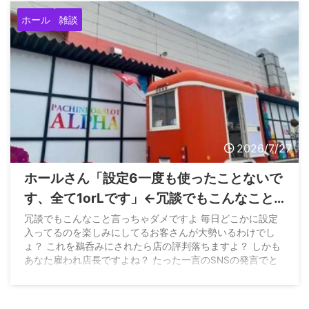
ホール
雑談
2026/7/27
ホールさん「設定6一度も使ったことないで
す、全て1orLです」←冗談でもこんなこと
言っちゃダメとお怒り
冗談でもこんなこと言っちゃダメですよ 毎日どこかに設定
入ってるのを楽しみにしてるお客さんが大勢いるわけでし
ょ？ これを鵜呑みにされたら店の評判落ちますよ？ しかも
あなた雇われ店長ですよね？ たった一言のSNSの発言でと
んでもないことになることもあるんですよ
pic.twitter.com/HL3AtlTbzT — ハイエナ証券マン
(@shitaure) July 27, 2026