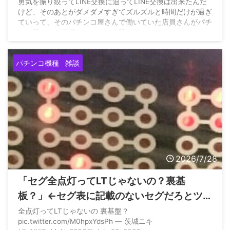
勇気を振り絞ってLINE交換に迫ってLINE交換は出来たんだ
果www
けど、そのあとがダメダメすぎてズルズルと時間だけが過ぎ
ていって、そのパチンコ屋さんで働いていた店員さんがパチ
ンコ屋さんの店員をやめると小耳に挟んだのをきっかけに
LINEしたんだけ… pic.twitter.com/fDS3rpnb1a — きーち
(@kiichi__55) July 28, 2026
パチンコ機種
雑談
2026/7/28
「セグ全点灯ってLTじゃないの？裏基
板？」←セグ表に記載のないセグだろとツ
ッコまれる
全点灯ってLTじゃないの 裏基盤？
pic.twitter.com/M0hpxYdsPh — 茨城ニキ