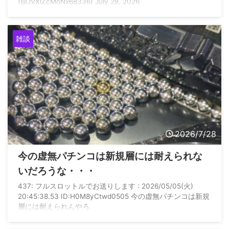
(@JVXlZcMoNx68336) July 28, 2026
雑談
2026/7/28
今の虚無パチンコは新規層には耐えられな
いだろうな・・・
437: フルスロットルでお送りします : 2026/05/05(火)
20:45:38.53 ID:H0M8yCtwd0505 今の虚無パチンコは新規
層には耐えられんやろ