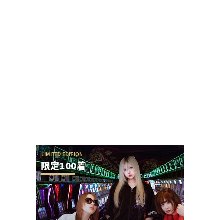
Sammy「e七つの大罪3」初打ち評価まとめ！寒
バレ入れても復活大当たりがあるらしいぞ
でちゃう！にゃんぱすさんの稼働ツイートにこし
あんさんが苦言→にゃんぱすさん「さすがに意味
わ...
自称2000人並ばせる最強女演者だったぱち家の皆
セレナさんのXアカウントがプロフィール等を...
七匠「e EDENS ZERO ～究極LT～」初打ち評価ま
とめ！神速撤去っぽいけどジリジリ...