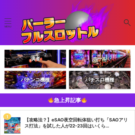
演者
ホール
パチンコ機種
パチスロ機種
急上昇記事
【攻略法？】eSAO夜空回転体狙い打ち「SAOアリ
ス打法」を試した人が22-23回はいくら...