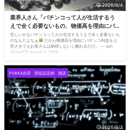
2026/8/4
業界人さん「パチンコって人が生活するう
えで全く必要ないもの、物価高を理由にパ
チンコ利益を上昇させてもお客さんは納得
悲しいかなパチンコって人が生活するうえで全く必要ないも
のなんだよなぁ
だから物価高を理由にパチンコ利益を上
しないし離れるだけ」
昇させてもお客さんは納得しないし離れるだけ。 — zun
(@zun77) August 3, 2026
POKKA吉田
現役設定師
雑談
2026/8/3