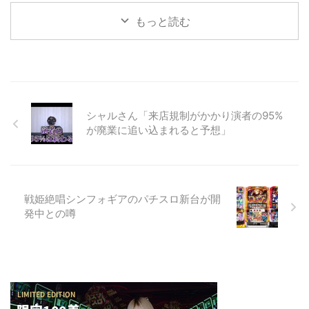
もっと読む
シャルさん「来店規制がかかり演者の95%
が廃業に追い込まれると予想」
戦姫絶唱シンフォギアのパチスロ新台が開
発中との噂