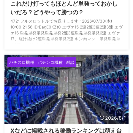
これだけ打ってもほとんど単発っておかし
いだろ？どうやって勝つの？
472: フルスロットルでお送りします : 2026/07/30(木)
10:00:21.56 ID:BagE0KZt0 エヴァ15 2連2連3連2連3連 エヴ
ァ16 単発単発単発単発単発2連3連単発単発単発6連 エヴァ
17、駆け抜け2連単発単発単発2連 キン肉マン 単発単発単
発2連 カバネリ 2連 カフェテラス 単発駆け抜け2連単発
単発単発単発駆け抜け駆け抜け駆け抜け グール 単発駆け
抜け単発単発3連 暴凶 3連2連駆け抜け駆け抜け なのは
パチスロ機種
パチンコ機種
雑談
3連 何これ いつになったら勝てるの？ これだけ当たり引い
て万 ...
2026/8/1
Xなどに掲載される稼働ランキングは萌え台