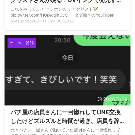
グリストさんが現る！UVインクで発光する
模様
これをやってこそ マジホンの ジャグリスト
pic.twitter.com/HGrAdqmGyC — タダ働きのYouTuber
(@tsuyoppy0244) July 30, 2026
きーち
雑談
2026/7/29
パチ屋の店員さんに一目惚れしてLINE交換
したけどズルズルと時間が過ぎ、店員を辞
めると聞いたので久々に連絡取ってみた結
元々パチンコ屋さんで働いていた店員さんに一目惚れして、