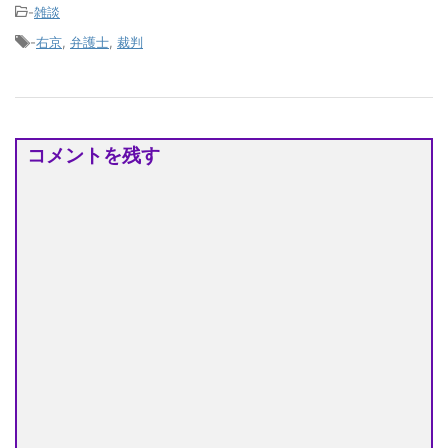
-
雑談
-
右京
,
弁護士
,
裁判
コメントを残す