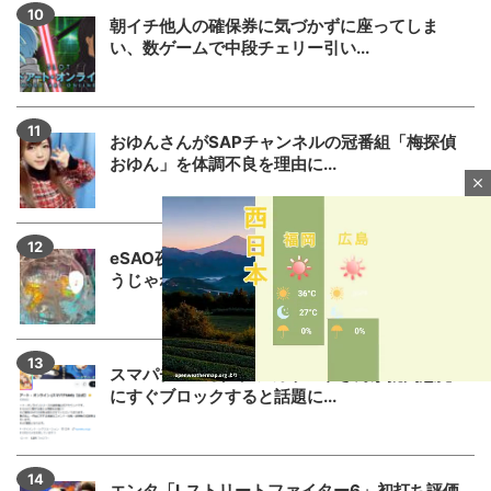
朝イチ他人の確保券に気づかずに座ってしま
い、数ゲームで中段チェリー引い...
おゆんさんがSAPチャンネルの冠番組「梅探偵
おゆん」を体調不良を理由に...
close
eSAO夜空の回転体って狙い撃ちの攻略出来そ
うじゃね？→SAOアリス打...
スマパチSAO公式Xアカウントさんが批判意見
にすぐブロックすると話題に...
M
u
t
エンタ「Lストリートファイター6」初打ち評価