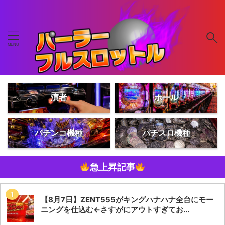
演者
ホール
パチンコ機種
パチスロ機種
急上昇記事
【8月7日】ZENT555がキングハナハナ全台にモー
ニングを仕込む←さすがにアウトすぎてお...