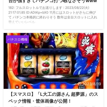
台が強すぎてパチンコ打つ暇なさそうwww
182: フルスロットルでお送りします : 2023/08/22(火)
21:17:01.85 ID:ADtKp+bX0 11月にはスロットがさらに伸び
て パチンコ本格的に終わりそう 数年は全台スロットに入れ
替えていいレベル
パチスロ機種
2023/8/19
【スマスロ】「L大工の源さん 超夢源」のス
ペック情報・筐体画像が公開！