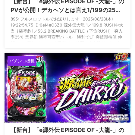
【新台】「e源外伝 EPISODE OF -大龍-」の
PVが公開！デカヘソとは言え1/199の25%
突入がウケるのか…！？
895: フルスロットルでお送りします : 2025/08/28(木)
19:22:54.75 ID:0eI4eO3Z0 源外伝大龍 1／199.8 RUSH中大
当り確率約1／53.2 BREAKING BATTLE（下位RUSH） 突入
率25％ 業界初 勝率可変型バトル 勝利でLT 突破期待値 仲
間一人参戦約33.6％ 参戦率20% 仲間二人参戦52.6% 参
戦率40% 仲間三人参戦66.0％ 参戦率40% EXTRA
BATTLE（LT） 継続期待値約86.5％（残保と次回含む） 転
パチンコ機種
落小当り確率約1／ ...
2025/8/25
【新台】「e源外伝 EPISODE OF -大龍-」の