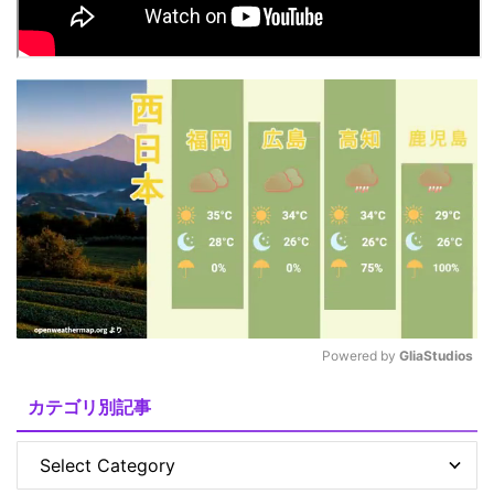
Powered by 
GliaStudios
M
カテゴリ別記事
u
t
e