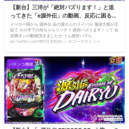
【新台】三洋が「絶対バズります！」と送
ってきた「e源外伝」の動画、反応に困るん
だがwww
メーカー様から 源外伝 あの源さんのライバル 鬼頭大龍が主
役で その手下の何ちゃらリーチ？ 絶対バズります！って 自
信満タンの動画頂きましたが うん絶対バズら
pic.twitter.com/8D23JDEjVk — キコーナのトミー
(@kicona_tomi) October 28, 2025
パチンコ機種
2025/8/30