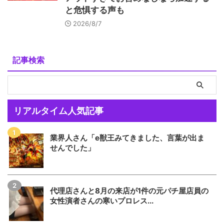
と危惧する声も
2026/8/7
記事検索
リアルタイム人気記事
業界人さん「e獣王みてきました、言葉が出ま
せんでした」
代理店さんと8月の来店が1件の元パチ屋店員の
女性演者さんの寒いプロレス...