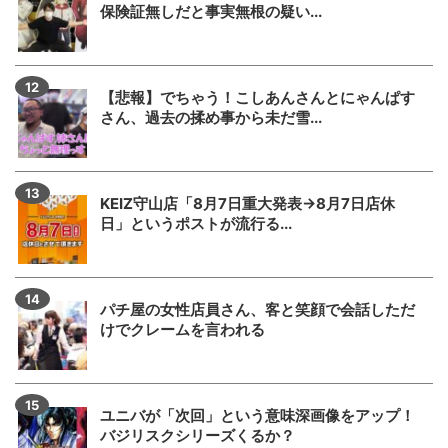
保険証無しだと事実無根の疑い...
【悲報】でちゃう！こしあんさんとにゃんぱす
さん、過去の揉め事から未だ雪...
KEIZ守山店「8月7日重大発表→8月7日店休
日」というポストが流行る...
パチ屋の女性店員さん、客と笑顔で会話しただ
けでクレームを言われる
ユニバが「次回」という意味深画像をアップ！
バジリスクシリーズくるか？