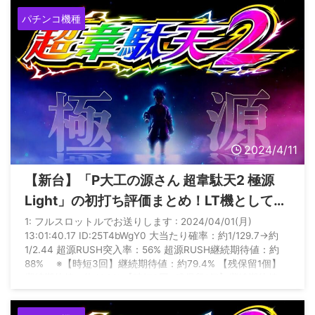
パチンコ機種
2024/4/11
【新台】「P大工の源さん 超韋駄天2 極源
Light」の初打ち評価まとめ！LT機としては
北斗より打てる、90連30000発報告も！
1: フルスロットルでお送りします : 2024/04/01(月)
13:01:40.17 ID:25T4bWgY0 大当たり確率：約1/129.7→約
1/2.44 超源RUSH突入率：56% 超源RUSH継続期待値：約
88% ※【時短3回】継続期待値：約79.4% 【残保留1個】
継続期待値：約41.0% 【時短3回+残保留1個】継続期待値：
約87.9% ◆極源RUSH継続期待値：約96% ※【時短127
回】継続期待値：約99.9%（初回突破時） 【時短6回】継続