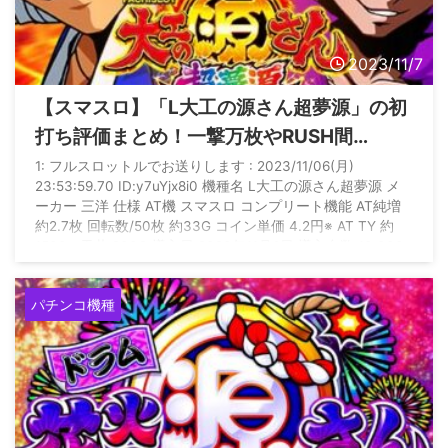
2023/11/7
【スマスロ】「L大工の源さん超夢源」の初
打ち評価まとめ！一撃万枚やRUSH間
4000Gハマリなど
1: フルスロットルでお送りします : 2023/11/06(月)
23:53:59.70 ID:y7uYjx8i0 機種名 L大工の源さん超夢源 メ
ーカー 三洋 仕様 AT機 スマスロ コンプリート機能 AT純増
約2.7枚 回転数/50枚 約33G コイン単価 4.2円※ AT TY 約
1500※ 天井 900G 導入日 2023年11月6日 導入台数 10,000
台
パチンコ機種