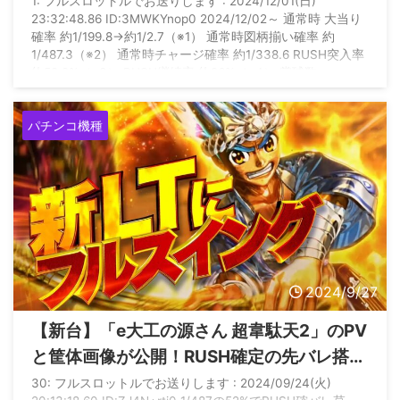
で打てる、ストパン2のBGMも搭載してい
1: フルスロットルでお送りします : 2024/12/01(日)
23:32:48.86 ID:3MWKYnop0 2024/12/02～ 通常時 大当り
る模様！
確率 約1/199.8→約1/2.7（※1） 通常時図柄揃い確率 約
1/487.3（※2） 通常時チャージ確率 約1/338.6 RUSH突入率
約52.2%（※3） RUSH継続率 約96%（※4） 賞球数
1&2&5&15 ラウンド 2R or 3R or 6R or 10R カウント 10カウ
ント 出玉 300 or 45 ...
パチンコ機種
2024/9/27
【新台】「e大工の源さん 超韋駄天2」のPV
と筐体画像が公開！RUSH確定の先バレ搭
載！
30: フルスロットルでお送りします : 2024/09/24(火)