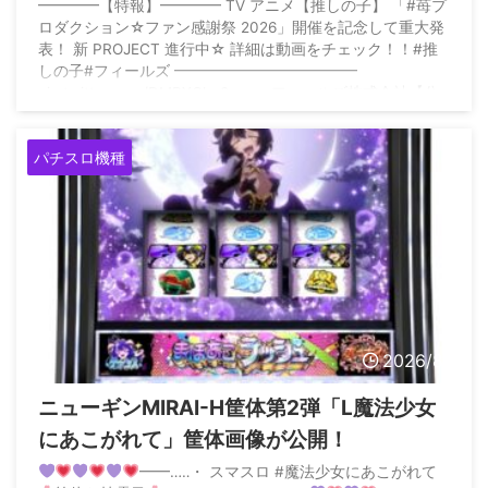
━━━━【特報】━━━━ TV アニメ【推しの子】 「#苺プ
ロダクション☆ファン感謝祭 2026」開催を記念して重大発
表！ 新 PROJECT 進行中☆ 詳細は動画をチェック！！#推
しの子#フィールズ ━━━━━━━━━━━━
pic.twitter.com/DMRXOhu0oo — フィールズ株式会社【公
式】 (@Fields_Fan) August 4, 2026
パチスロ機種
2026/8/4
ニューギンMIRAI-H筐体第2弾「L魔法少女
にあこがれて」筐体画像が公開！
━━…‥・ スマスロ #魔法少女にあこがれて