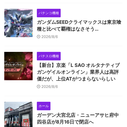
パチンコ機種
ガンダムSEEDクライマックスは東京喰
種と比べて覇権はなさそう…
2026/8/6
パチスロ機種
【新台】京楽「L SAO オルタナティブ
ガンゲイルオンライン」業界人は高評
価だが、上位ATがつまらないらしい
2026/8/6
ホール
ガーデン大宮北店・ニューアサヒ府中
四谷店が8月16日で閉店へ