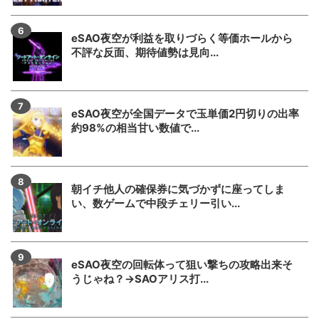
eSAO夜空が利益を取りづらく等価ホールから
不評な反面、期待値勢は見向...
eSAO夜空が全国データで玉単価2円切りの出率
約98%の相当甘い数値で...
朝イチ他人の確保券に気づかずに座ってしま
い、数ゲームで中段チェリー引い...
eSAO夜空の回転体って狙い撃ちの攻略出来そ
うじゃね？→SAOアリス打...