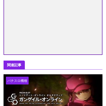
関連記事
パチスロ機種