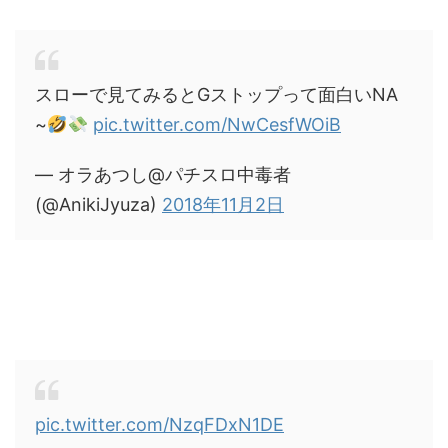
スローで見てみるとGストップって面白いNA
~
pic.twitter.com/NwCesfWOiB
— オラあつし@パチスロ中毒者
(@AnikiJyuza)
2018年11月2日
pic.twitter.com/NzqFDxN1DE