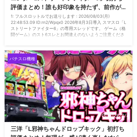
評価まとめ！誰も好印象を持たず、前作が
良すぎた影響が大きそう
1: フルスロットルでお送りします : 2026/08/03(月)
22:48:53.09 ID:rn2/Wpqx0 2026年8月3日導入 スマスロ「L
ストリートファイター6」の専用スレッドです。 ゲーム（格
闘ゲーム）のスト6スレとお間違えのないようご注意くださ
い。 次スレは>>950または>>970が宣言して立ててくださ
い。 【基本情報】 ■製造元：レオスター（カプコングルー
プ） ■タイプ：スマスロ / AT機 ■コイン持ち：約32G / 50
パチスロ機種
枚 【初当たり・機械割】 設定 / ...
2026/8/4
三洋「L邪神ちゃんドロップキック」初打ち