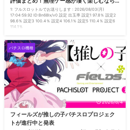
評価まとめ！無理ゲー感が凄く楽しむなら
設定6からしかない
1: フルスロットルでお送りします : 2026/08/03(月)
17:04:59.92 ID:Bn68Ix/v0 設定 出玉率 設定1 97.8％ 設定2
98.6％ 設定3 100.4％ 設定4 106.1％ 設定5 110.4％ 設定6
114.1％
パチスロ機種
2026/8/4
フィールズが推しの子パチスロプロジェク
トが進行中と発表