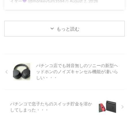
イダー
(@monkeyturn35947) August 2, 2026
もっと読む
パチンコ店でも雑音無しのソニーの新型ヘ
ッドホンのノイズキャンセル機能が凄いら
しい・・・
パチンコで息子たちのスイッチ貯金を溶か
してしまった・・・