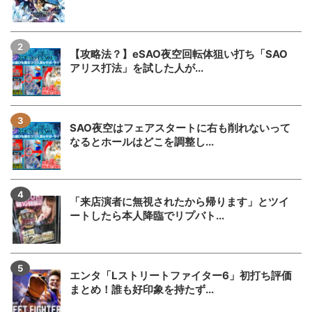
【攻略法？】eSAO夜空回転体狙い打ち「SAO
アリス打法」を試した人が...
SAO夜空はフェアスタートに右も削れないって
なるとホールはどこを調整し...
「来店演者に無視されたから帰ります」とツイ
ートしたら本人降臨でリプバト...
エンタ「Lストリートファイター6」初打ち評価
まとめ！誰も好印象を持たず...