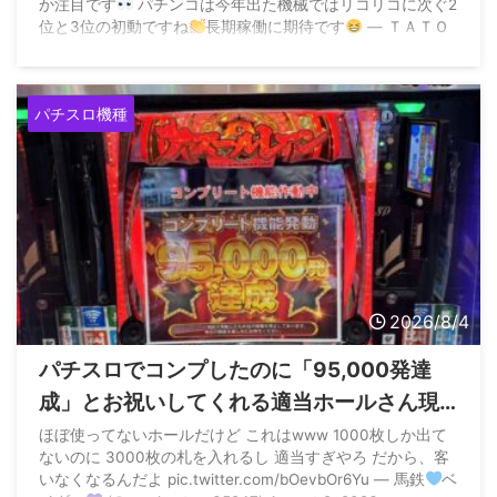
か注目です
パチンコは今年出た機械ではリコリコに次ぐ2
位と3位の初動ですね
長期稼働に期待です
— ＴＡＴＯ
(@mstng13) August 4, 2026
パチスロ機種
2026/8/4
パチスロでコンプしたのに「95,000発達
成」とお祝いしてくれる適当ホールさん現
る
ほぼ使ってないホールだけど これはwww 1000枚しか出て
ないのに 3000枚の札を入れるし 適当すぎやろ だから、客
いなくなるんだよ pic.twitter.com/bOevbOr6Yu — 馬鉄
ベ