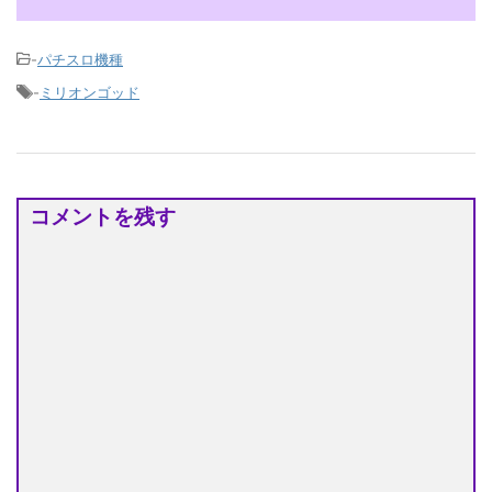
-
パチスロ機種
-
ミリオンゴッド
コメントを残す