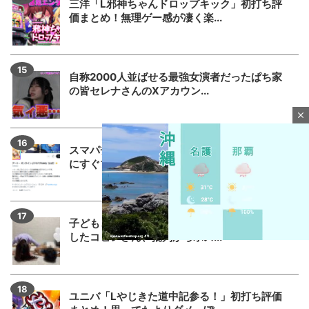
三洋「L邪神ちゃんドロップキック」初打ち評
価まとめ！無理ゲー感が凄く楽...
自称2000人並ばせる最強女演者だったぱち家
の皆セレナさんのXアカウン...
close
スマパチSAO公式Xアカウントさんが批判意見
にすぐブロックすると話題に...
子どもとの土下座写真で演者専業になると宣言
したコヒレさん、批判からポス...
M
u
ユニバ「Lやじきた道中記参る！」初打ち評価
t