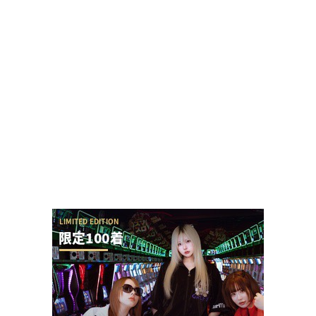
【圧巻】完璧過ぎるからサー通路が完成する
ぱちんこ業界人さん「増税して増税して国民生活
をボロボロにしたのが自民政治です。それでもあ
ほ...
【令和8年8月8日】Dステーションが全国一斉賞品
入荷をする模様！全国的になにかが起こる？
声が出ず療養中の覚醒てえんださんが無申告・保
険証無しだと事実無根の疑いをかけられる