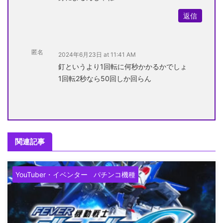
返信
匿名
2024年6月23日 at 11:41 AM
釘というより1回転に何秒かかるかでしょ
1回転2秒なら50回しか回らん
関連記事
YouTuber・イベンター
パチンコ機種