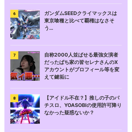
ガンダムSEEDクライマックスは
6
東京喰種と比べて覇権はなさそ
う…
自称2000人並ばせる最強女演者
7
だったぱち家の皆セレナさんのX
アカウントがプロフィール等を変
えて鍵垢に
【アイドル不在？】推しの子のパ
8
チスロ、YOASOBIの使用許可降り
なかった疑惑ないか？