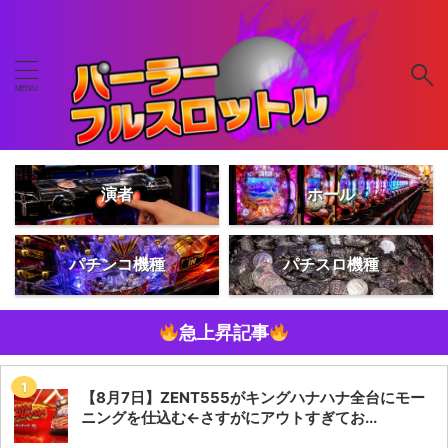
演者
ホール
パチンコ機種
パチスロ機種
急上昇記事
【8月7日】ZENT555がキングハナハナ全台にモー
ニングを仕込む←さすがにアウトすぎてお...