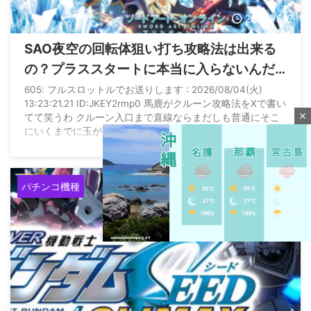
2026/8/7
SAO夜空の回転体狙い打ち攻略法は出来る
の？プラススタートに本当に入らないんだ
が
605: フルスロットルでお送りします : 2026/08/04(火)
13:23:21.21 ID:JKEY2rmp0 馬鹿がクルーン攻略法をXで書い
close
てて笑うわ クルーン入口まで直線ならまだしも普通にそこ
にいくまでに玉が暴れるのに出来るわけないじゃん 馬鹿す
ぎる
パチンコ機種
M
u
t