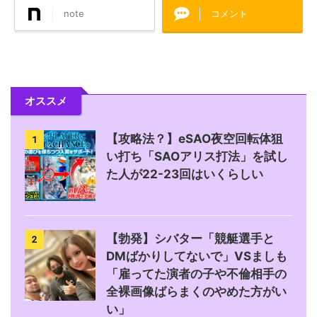
note
コメント
オススメ
【攻略法？】eSAO夜空回転体狙
1
い打ち「SAOアリス打法」を試し
た人が22-23回はいくらしい
【勃発】シバター「競艇選手と
2
DMばかりしてないで」VSましも
「雇ってた演者の子や不倫相手の
全裸画像ばらまくのやめた方がい
い」