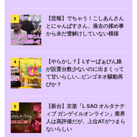
【悲報】でちゃう！こしあんさん
3
とにゃんぱすさん、過去の揉め事
から未だ雪解けしていない模様
【やらかし？】Lすーぱぁびん娘
4
が設置台数少ないのに出まくって
て甘いらしい…ビンゴネオ騒動再
びか？
【新台】京楽「L SAO オルタナテ
5
ィブ ガンゲイルオンライン」業界
人は高評価だが、上位ATがつまら
ないらしい