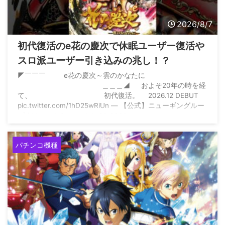
2026/8/7
初代復活のe花の慶次で休眠ユーザー復活や
スロ派ユーザー引き込みの兆し！？
◤￣￣￣ e花の慶次～雲のかなたに
＿＿＿◢ およそ20年の時を経
て、 初代復活。 2026.12 DEBUT
pic.twitter.com/1hD25wRiUn — 【公式】ニューギングルー
プ (@NewginGroup) July 31, 2026
パチンコ機種