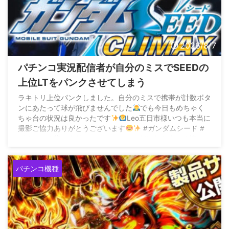
2026/8/7
パチンコ実況配信者が自分のミスでSEEDの
上位LTをパンクさせてしまう
ラキトリ上位パンクしました。自分のミスで携帯が計数ボタ
ンにあたって球が飛びませんでした
でも今日もめちゃく
ちゃ台の状況は良かったです
Leo五日市様いつも本当に
撮影ご協力ありがとうございます
#ガンダムシード #
パチンコ #悲しすぎたのでいいねいただけたらすごく嬉しい
です pic.twitter.com/2dOs2yWPxZ — ...
パチンコ機種