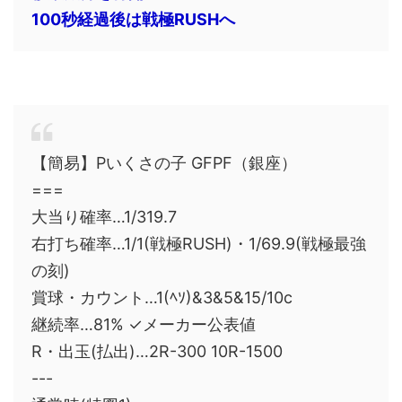
100秒経過後は戦極RUSHへ
【簡易】Pいくさの子 GFPF（銀座）
===
大当り確率…1/319.7
右打ち確率…1/1(戦極RUSH)・1/69.9(戦極最強
の刻)
賞球・カウント…1(ﾍｿ)&3&5&15/10c
継続率…81% ✓メーカー公表値
R・出玉(払出)…2R-300 10R-1500
---