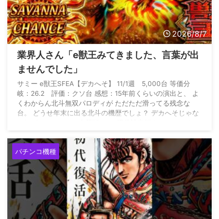
2026/8/7
業界人さん「e獣王みてきました、言葉が出
ませんでした」
サミー e獣王SFEA【デカへそ】 11/1週 5,000台 等価分
岐：26.2 評価：クソ台 感想：15年前くらいの演出と、 よ
くわからん北斗無双パロディが ただただ滑ってる残念な
台。 どうせ年末に出る北斗の機歴でしょ？ デカへそじゃな
ければワーストクソ台筆頭。 — 現役設定師 (@genn_eki)
August 6, 2026
パチンコ機種