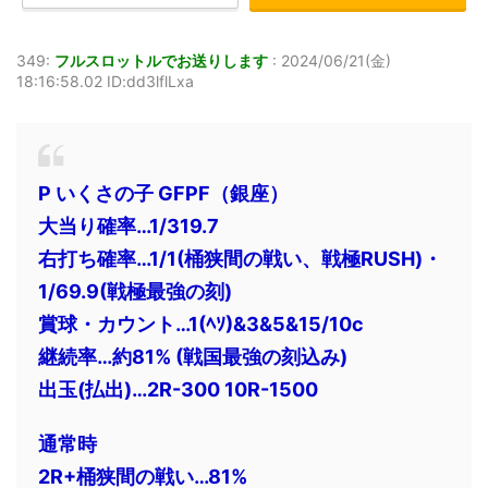
349:
フルスロットルでお送りします
:
2024/06/21(金)
18:16:58.02 ID:dd3lflLxa
P いくさの子 GFPF（銀座）
大当り確率…1/319.7
右打ち確率…1/1(桶狭間の戦い、戦極RUSH)・
1/69.9(戦極最強の刻)
賞球・カウント…1(ﾍｿ)&3&5&15/10c
継続率…約81% (戦国最強の刻込み)
出玉(払出)…2R-300 10R-1500
通常時
2R+桶狭間の戦い…81%