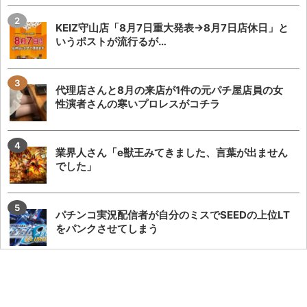
KEIZ守山店「8月7日重大発表→8月7日店休日」と
いうポストが流行るが…
代理店さんと8月の来店が1件の元パチ屋店員の女
性演者さんの寒いプロレスがコチラ
業界人さん「e獣王みてきました、言葉が出ません
でした」
パチンコ実況配信者が自分のミスでSEEDの上位LT
をパンクさせてしまう
【神ファンサ】瀬戸環奈さんが8月8日のマルハン
仙台駅東店・仙台苦竹店予定になるだけで話題沸...