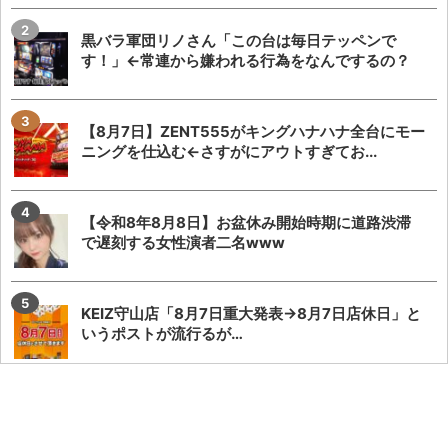
黒バラ軍団リノさん「この台は毎日テッペンで
す！」←常連から嫌われる行為をなんでするの？
【8月7日】ZENT555がキングハナハナ全台にモー
ニングを仕込む←さすがにアウトすぎてお...
【令和8年8月8日】お盆休み開始時期に道路渋滞
で遅刻する女性演者二名www
KEIZ守山店「8月7日重大発表→8月7日店休日」と
いうポストが流行るが…
ワンダーランド百年橋店に来店したましもさんの
データまとめに不服な人「ましも来店百年橋ほぼ
毎...