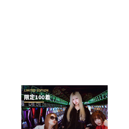
真のジャグリストが発見される！このデータまと
めノートの数は凄すぎだろwww
またSAO2のガラスが割られる
自称2000人並ばせる最強女演者だったぱち家の皆
セレナさんのXアカウントがプロフィール等を...
代理店さんと8月の来店が1件の元パチ屋店員の女
性演者さんの寒いプロレスがコチラ