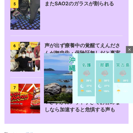
またSAO2のガラスが割られる
5
声が出ず療養中の覚醒てえんださ
6
close
んが無申告・保険証無しだと事実
無根の疑いをかけられる
【8月7日】ZENT555がキングハ
7
ナハナ全台にモーニングを仕込む
←さすがにアウトすぎてお咎めな
しなら加速すると危惧する声も
M
u
t