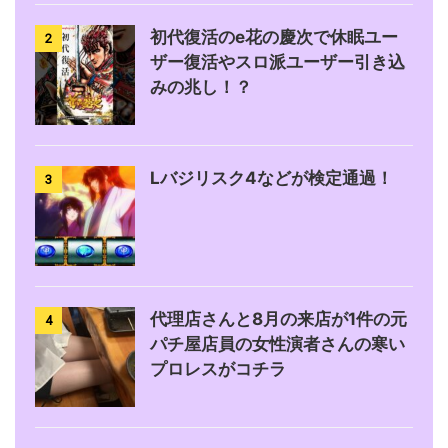
初代復活のe花の慶次で休眠ユー
2
ザー復活やスロ派ユーザー引き込
みの兆し！？
Lバジリスク4などが検定通過！
3
代理店さんと8月の来店が1件の元
4
パチ屋店員の女性演者さんの寒い
プロレスがコチラ