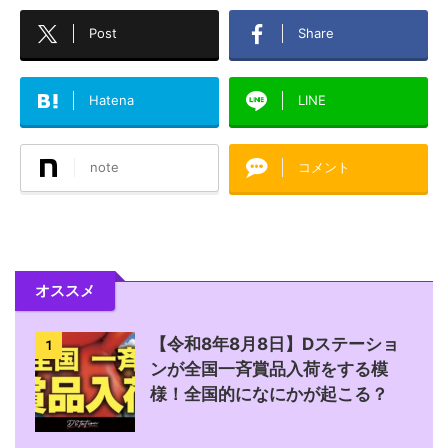
Post
Share
Hatena
LINE
note
コメント
オススメ
【令和8年8月8日】Dステーショ
1
ンが全国一斉賞品入荷をする模
様！全国的になにかが起こる？