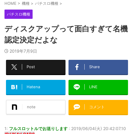
HOME
>
機種
>
パチスロ機種
>
パチスロ機種
ディスクアップって面白すぎて名機
認定決定だよな
2019年7月9日
Post
Share
Hatena
LINE
note
コメント
1:
フルスロットルでお送りします
:
2019/06/04(火) 20:42:07.10