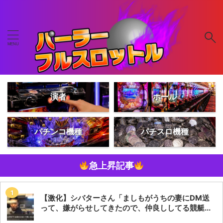
演者
ホール
パチンコ機種
パチスロ機種
急上昇記事
【激化】シバターさん「ましもがうちの妻にDM送
って、嫌がらせしてきたので、仲良ししてる競艇...