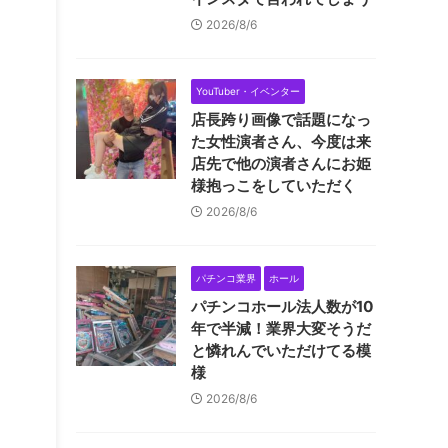
2026/8/6
YouTuber・イベンター
店長跨り画像で話題になっ
た女性演者さん、今度は来
店先で他の演者さんにお姫
様抱っこをしていただく
2026/8/6
パチンコ業界
ホール
パチンコホール法人数が10
年で半減！業界大変そうだ
と憐れんでいただけてる模
様
2026/8/6