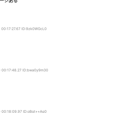
ージある
 00:17:27.67 ID:9zk0WGcL0
 00:17:48.27 ID:bwa0y9m30
 00:18:09.97 ID:oBgt++Ag0