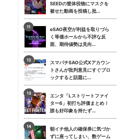
SEEDの筐体役物にマスクを
被せた動画を投稿し批...
eSAO夜空が利益を取りづら
く等価ホールから不評な反
面、期待値勢は見向...
スマパチSAO公式Xアカウン
トさんが批判意見にすぐブロ
ックすると話題に...
エンタ「Lストリートファイ
ター6」初打ち評価まとめ！
誰も好印象を持たず...
朝イチ他人の確保券に気づか
ずに座ってしまい、数ゲーム