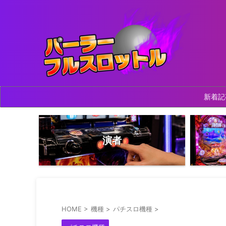
新着記
演者
HOME
>
機種
>
パチスロ機種
>