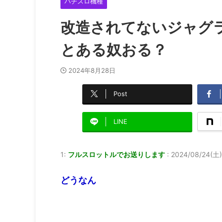
パチスロ機種
改造されてないジャグラ
とある奴おる？
2024年8月28日
Post
LINE
1:
フルスロットルでお送りします
:
2024/08/24(土)
どうなん