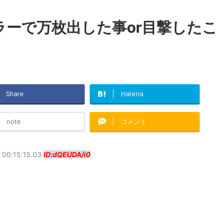
ーで万枚出した事or目撃したこ
Share
Hatena
note
コメント
 00:15:15.03
ID:dQEUDA/i0