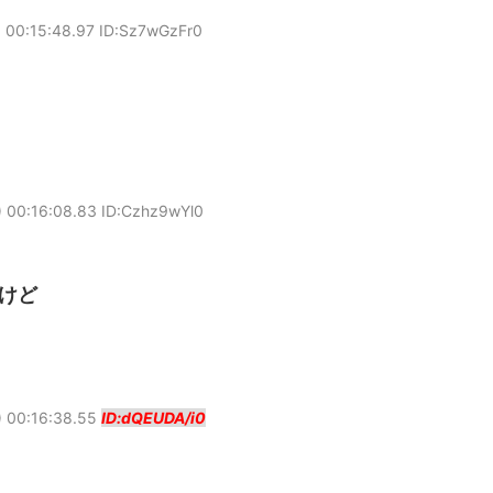
 00:15:48.97 ID:Sz7wGzFr0
 00:16:08.83 ID:Czhz9wYl0
けど
 00:16:38.55
ID:dQEUDA/i0