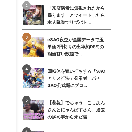
「来店演者に無視されたから
帰ります」とツイートしたら
本人降臨でリプバト...
eSAO夜空が全国データで玉
単価2円切りの出率約98%の
相当甘い数値で...
回転体を狙い打ちする「SAO
アリス打法」発案者、パチ
SAO公式垢にブロ...
【悲報】でちゃう！こしあん
さんとにゃんぱすさん、過去
の揉め事から未だ雪...