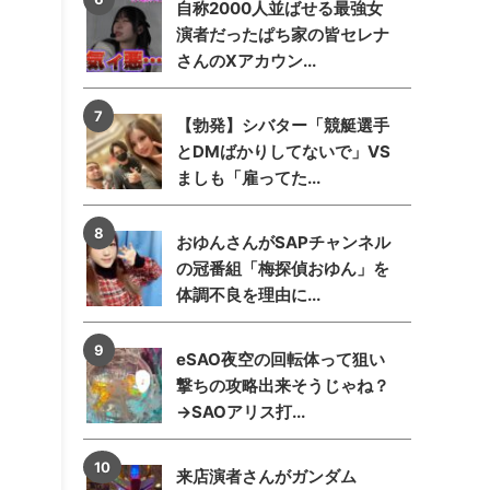
自称2000人並ばせる最強女
演者だったぱち家の皆セレナ
さんのXアカウン...
【勃発】シバター「競艇選手
とDMばかりしてないで」VS
ましも「雇ってた...
おゆんさんがSAPチャンネル
の冠番組「梅探偵おゆん」を
体調不良を理由に...
eSAO夜空の回転体って狙い
撃ちの攻略出来そうじゃね？
→SAOアリス打...
来店演者さんがガンダム