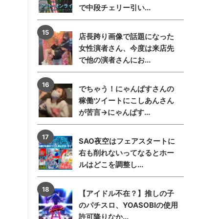
で中段チェリー引い...
店長跨り画像で話題になった
女性演者さん、今度は来店先
で他の演者さんにお...
でちゃう！にゃんぱすさんの
稼働ツイートにこしあんさん
が苦言→にゃんぱす...
SAO夜空はフェアスタートに
右も削れないってなるとホー
ルはどこを調整し...
【アイドル不在？】推しの子
のパチスロ、YOASOBIの使用
許可降りなか...