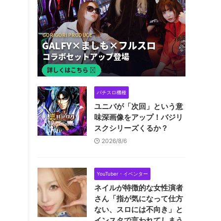
パチスロ機種
ユニバが「次回」という意
味深画像をアップ！バジリ
スクシリーズくるか？
2026/8/6
YouTuber・イベンター
ネイルが特徴的な女性演者
さん「指が気になって仕方
ない、スロには不向き」と
インスタで言われてしまう