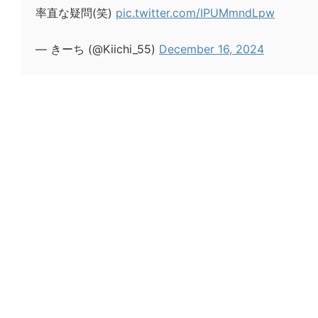
率直な疑問(笑)
pic.twitter.com/IPUMmndLpw
— きーち (@Kiichi_55)
December 16, 2024