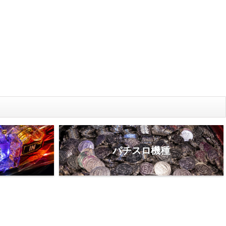
種
パチスロ機種