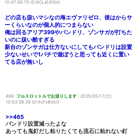
10:47:39.70 ID:6CLa14Sb0
どの店も扱いマシなの海エヴァリゼロ、後はからサ
ーくらいなのが個人的につまらない
俺は回るアリア399やバンドリ、ゾンサガが打ちた
いのに扱い酷すぎる
新台のゾンサガは仕方ないにしてもバンドリは設置
少ないせいで1パチで遊ぼうと思っても近くに置い
てる店が無いし
468:
フルスロットルでお送りします
:
2025/05/17(土)
10:53:38.38 ID:XvFyBnic0
>>465
バンドリ設置減ったよな
あっても鬼釘だし粘りたくても流石に粘れない釘