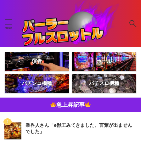
演者
ホール
パチンコ機種
パチスロ機種
急上昇記事
業界人さん「e獣王みてきました、言葉が出ません
でした」