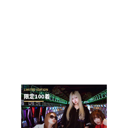
Lバジリスク4などが検定通過！
【勃発】シバター「競艇選手とDMばかりしてない
で」VSましも「雇ってた演者の子や不倫相手の...
ホール関係者「SAO夜空もっと動くと思ってた
し、SEED2もっと悲惨だと思ってた、現実は難...
【やらかし？】Lすーぱぁびん娘が設置台数少ない
のに出まくってて甘いらしい…ビンゴネオ騒動再...