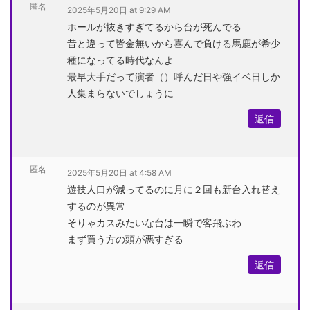
匿名
2025年5月20日 at 9:29 AM
ホールが抜きすぎてるから台が死んでる
昔と違って皆金無いから喜んで負ける馬鹿が希少
種になってる時代なんよ
最早大手だって演者（）呼んだ日や強イベ日しか
人集まらないでしょうに
返信
匿名
2025年5月20日 at 4:58 AM
遊技人口が減ってるのに月に２回も新台入れ替え
するのが異常
そりゃカスみたいな台は一瞬で客飛ぶわ
まず買う方の頭が悪すぎる
返信