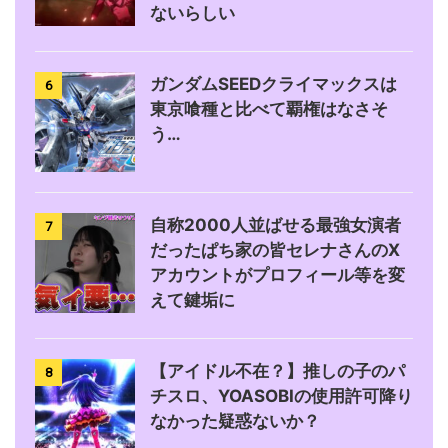
ないらしい
ガンダムSEEDクライマックスは
6
東京喰種と比べて覇権はなさそ
う…
自称2000人並ばせる最強女演者
7
だったぱち家の皆セレナさんのX
アカウントがプロフィール等を変
えて鍵垢に
【アイドル不在？】推しの子のパ
8
チスロ、YOASOBIの使用許可降り
なかった疑惑ないか？