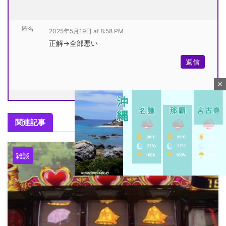
匿名
2025年5月19日 at 8:58 PM
正解→全部悪い
返信
close
関連記事
雑談
M
u
t