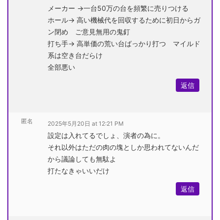
メーカー →一台50万の台を頻繁に売りつける
ホール→ 高い機械代を回収するために初日からガ
ン閉め ご意見無用の鬼釘
打ち手→ 高単価の荒い台ばっかり打つ マイルド
系は空き台だらけ
全部悪い
返信
匿名
2025年5月20日 at 12:21 PM
設定は入れてるでしょ、演者の為に。
それ以外はただの肉の塊としか思われてないんだ
から議論しても無駄よ
打たなきゃいいだけ
返信