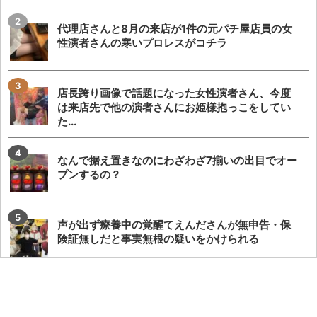
代理店さんと8月の来店が1件の元パチ屋店員の女
性演者さんの寒いプロレスがコチラ
店長跨り画像で話題になった女性演者さん、今度
は来店先で他の演者さんにお姫様抱っこをしてい
た...
なんで据え置きなのにわざわざ7揃いの出目でオー
プンするの？
声が出ず療養中の覚醒てえんださんが無申告・保
険証無しだと事実無根の疑いをかけられる
【圧巻】完璧過ぎるからサー通路が完成する