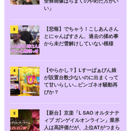
全裸画像ばらまくのやめた方がい
い」
【悲報】でちゃう！こしあんさん
3
とにゃんぱすさん、過去の揉め事
から未だ雪解けしていない模様
【やらかし？】Lすーぱぁびん娘
4
が設置台数少ないのに出まくって
て甘いらしい…ビンゴネオ騒動再
びか？
【新台】京楽「L SAO オルタナテ
5
ィブ ガンゲイルオンライン」業界
人は高評価だが、上位ATがつまら