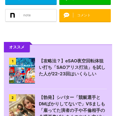
note
コメント
オススメ
【攻略法？】eSAO夜空回転体狙
1
い打ち「SAOアリス打法」を試し
た人が22-23回はいくらしい
【勃発】シバター「競艇選手と
2
DMばかりしてないで」VSましも
「雇ってた演者の子や不倫相手の