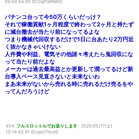
09:04:54.66 ID:CqP/WNRt0
パチンコ台って今50万くらいだっけ？
それで稼働貢献1ヶ月程度で終わって2ヶ月と持たず
に減台撤去が当たり前になってるよな
つまり機械代回収するだけで1日に台あたり2万円近
く抜かなきゃいけない
人件費や利益、電気その他諸々考えたら鬼回収にな
って当たり前だよな
メーカーは過去最高益とか更新して潤ってるけど新
台導入ペース見直さないと未来ないわ
まあ未来がないから売れる時に売れるだけ売るをや
ってんだろうけど
454:
フルスロットルでお送りします
:
2025/05/17(土)
10:14:43.41 ID:syb7YpoI0