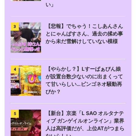
い」
【悲報】でちゃう！こしあんさん
3
とにゃんぱすさん、過去の揉め事
から未だ雪解けしていない模様
【やらかし？】Lすーぱぁびん娘
4
が設置台数少ないのに出まくって
て甘いらしい…ビンゴネオ騒動再
びか？
【新台】京楽「L SAO オルタナテ
5
ィブ ガンゲイルオンライン」業界
人は高評価だが、上位ATがつまら