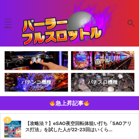
演者
ホール
パチンコ機種
パチスロ機種
急上昇記事
【攻略法？】eSAO夜空回転体狙い打ち「SAOアリ
ス打法」を試した人が22-23回はいくら...