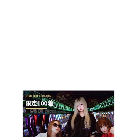
【勃発】シバター「競艇選手とDMばかりしてない
で」VSましも「雇ってた演者の子や不倫相手の...
【やらかし？】Lすーぱぁびん娘が設置台数少ない
のに出まくってて甘いらしい…ビンゴネオ騒動再...
【アイドル不在？】推しの子のパチスロ、
YOASOBIの使用許可降りなかった疑惑ないか？
パチ屋の女性店員さん、客と笑顔で会話しただけでクレー
ムを言われる