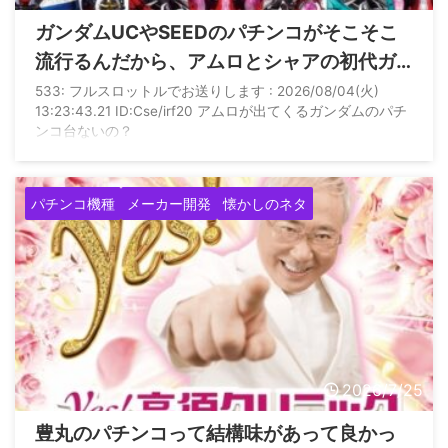
ガンダムUCやSEEDのパチンコがそこそこ
流行るんだから、アムロとシャアの初代ガ
ンダムで出してくれないかな？
533: フルスロットルでお送りします : 2026/08/04(火)
13:23:43.21 ID:Cse/irf20 アムロが出てくるガンダムのパチ
ンコ台ないの？
パチンコ機種
メーカー開発
懐かしのネタ
2026/7/25
豊丸のパチンコって結構味があって良かっ