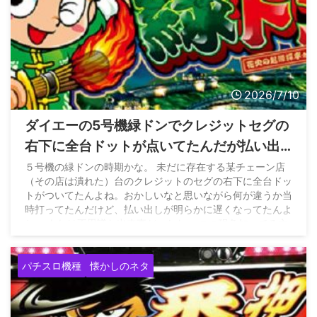
2026/7/10
ダイエーの5号機緑ドンでクレジットセグの
右下に全台ドットが点いてたんだが払い出
しが遅いしあれは何の状態だったんだ？
５号機の緑ドンの時期かな。 未だに存在する某チェーン店
（その店は潰れた）台のクレジットのセグの右下に全台ドッ
トがついてたんよね。おかしいなと思いながら何が違うか当
時打ってたんだけど、払い出しが明らかに遅くなってたんよ
ね。 あれは不思議な出来事だったな。 この現象知ってる方
いますか
— ジグさん (@0430Hanabi) June 7, 2026 この
クレジットのみぎしたに 「50．」みたいに全台入っていた
パチスロ機種
懐かしのネタ
ということです
pic.twitter.com/1 ...