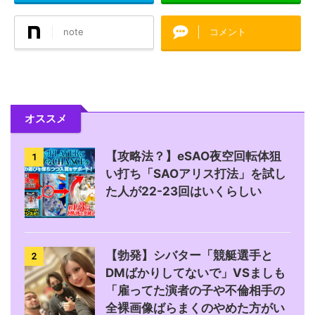
note
コメント
オススメ
【攻略法？】eSAO夜空回転体狙
1
い打ち「SAOアリス打法」を試し
た人が22-23回はいくらしい
【勃発】シバター「競艇選手と
2
DMばかりしてないで」VSましも
「雇ってた演者の子や不倫相手の
全裸画像ばらまくのやめた方がい