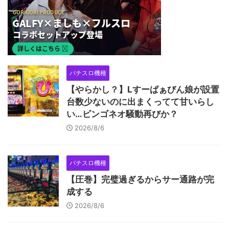
パチスロ機種
【やらかし？】Lすーぱぁびん娘が設置
台数少ないのに出まくってて甘いらし
い…ビンゴネオ騒動再びか？
2026/8/6
パチスロ機種
【圧巻】完璧過ぎるからサー通路が完
成する
2026/8/6