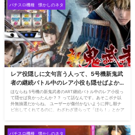
パチスロ機種
懐かしのネタ
2026/7/18
レア役隠しに文句言う人って、5号機新鬼武
者の継続バトル中のレア小役も隠せばよか
ったの？
ほならね 5号機の新鬼武者のART継続バトル中のレア小役っ
て隠せば良かったんか？？ って話なんです。あそこボナ以
外無抽選だからね。 ユーザーが傷付かないように押し順ナ
ビ出してくれてるのに、わざわざ逆らって「ほら！」とかア
ホかと — tajii@サラリーマンスロッター (@tajii8383) July
7, 2026
パチスロ機種
懐かしのネタ