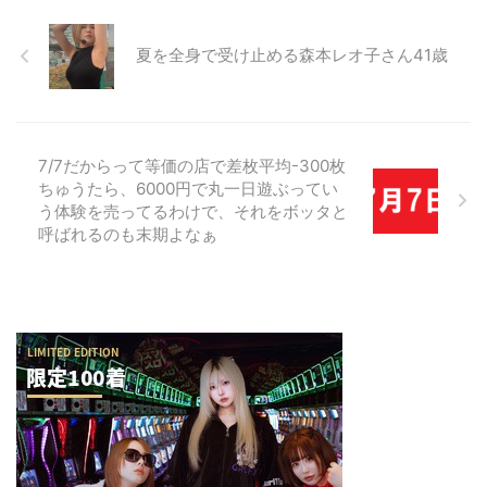
夏を全身で受け止める森本レオ子さん41歳
7/7だからって等価の店で差枚平均-300枚
ちゅうたら、6000円で丸一日遊ぶってい
う体験を売ってるわけで、それをボッタと
呼ばれるのも末期よなぁ