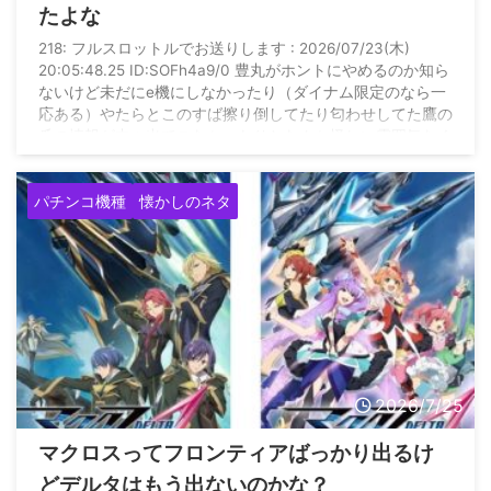
たよな
218: フルスロットルでお送りします : 2026/07/23(木)
20:05:48.25 ID:SOFh4a9/0 豊丸がホントにやめるのか知ら
ないけど未だにe機にしなかったり（ダイナム限定のなら一
応ある）やたらとこのすば擦り倒してたり匂わせしてた鷹の
爪の情報が中々出てこなかったりとなんか怪しい雰囲気なく
はなかった
パチンコ機種
懐かしのネタ
2026/7/25
マクロスってフロンティアばっかり出るけ
どデルタはもう出ないのかな？