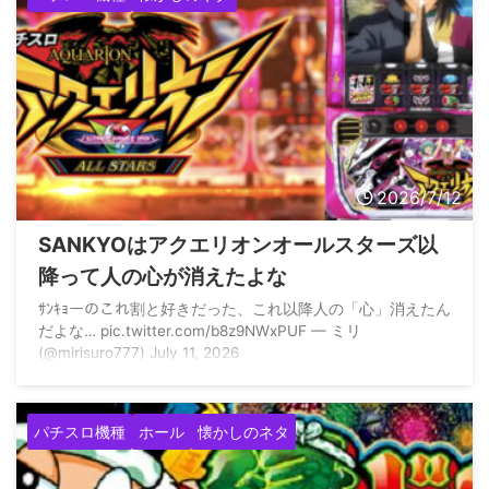
2026/7/12
SANKYOはアクエリオンオールスターズ以
降って人の心が消えたよな
ｻﾝｷｮーのこれ割と好きだった、これ以降人の「心」消えたん
だよな… pic.twitter.com/b8z9NWxPUF — ミリ
(@mirisuro777) July 11, 2026
パチスロ機種
ホール
懐かしのネタ