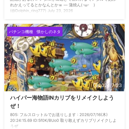
れかえってるとかなんとかｗ — 蒲焼ん(･ω･ )
(@Dolphin_ring777) July 23, 2026
パチンコ機種
懐かしのネタ
2026/7/23
ハイパー海物語INカリブをリメイクしよう
ぜ！
805: フルスロットルでお送りします : 2026/07/16(木)
20:24:15.69 ID:5f0K/BUo0 取り敢えずカリブリメイクしよ
うぜ