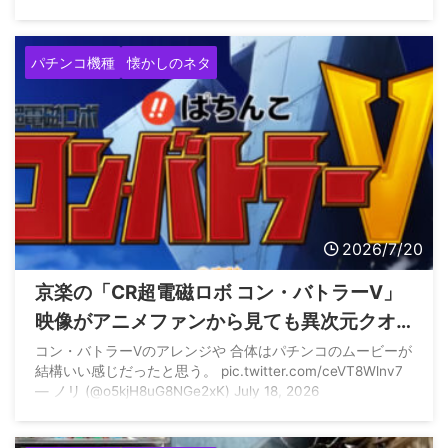
パチンコ機種
懐かしのネタ
2026/7/20
京楽の「CR超電磁ロボ コン・バトラーV」
映像がアニメファンから見ても異次元クオ
リティだと話題に
コン・バトラーVのアレンジや 合体はパチンコのムービーが
結構いい感じだったと思う。 pic.twitter.com/ceVT8Wlnv7
— ノリ (@o5kjH8uG8NGe2xK) July 18, 2026