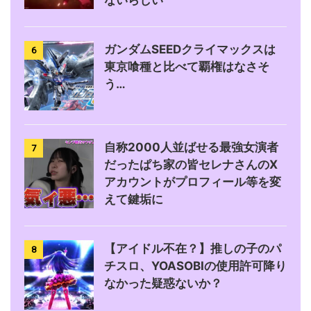
ないらしい
ガンダムSEEDクライマックスは
6
東京喰種と比べて覇権はなさそ
う…
自称2000人並ばせる最強女演者
7
だったぱち家の皆セレナさんのX
アカウントがプロフィール等を変
えて鍵垢に
【アイドル不在？】推しの子のパ
8
チスロ、YOASOBIの使用許可降り
なかった疑惑ないか？