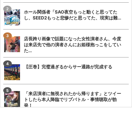
ホール関係者「SAO夜空もっと動くと思ってた
し、SEED2もっと悲惨だと思ってた、現実は難...
店長跨り画像で話題になった女性演者さん、今度
は来店先で他の演者さんにお姫様抱っこをしてい
た...
【圧巻】完璧過ぎるからサー通路が完成する
「来店演者に無視されたから帰ります」とツイー
トしたら本人降臨でリプバトル・事情聴取が勃
発！
【悲報】でちゃう！こしあんさんとにゃんぱすさ
ん、過去の揉め事から未だ雪解けしていない模様