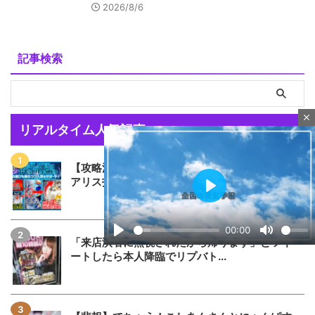
2026/8/6
記事検索
close
リアルタイム人気記事
【攻略法？】eSAO夜空回転体狙い打ち「SAO
アリス打法」を試した人が...
P
l
a
00:00
y
「来店演者に無視されたから帰ります」とツイ
P
M
ートしたら本人降臨でリプバト...
l
u
a
t
y
e