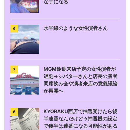
な手になる
水平線のような女性演者さん
6
MGM鈴鹿来店予定の女性演者が
7
遅刻→シバターさんと店長の演者
同席飲み会や演者来店の意義議論
が再開へ
KYORAKU西店で抽選受けたら後
8
半連番なんだけど→抽選機の設定
で後半は連番になる可能性がある