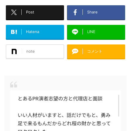
Post
Share
Hatena
LINE
note
コメント