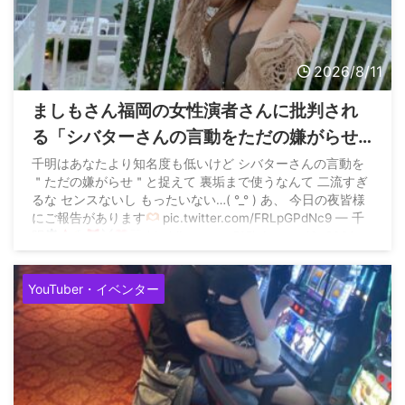
2026/8/11
ましもさん福岡の女性演者さんに批判され
る「シバターさんの言動をただの嫌がらせ
と捉えて裏垢まで使うなんて二流すぎる、
千明はあなたより知名度も低いけど シバターさんの言動を
＂ただの嫌がらせ＂と捉えて 裏垢まで使うなんて 二流すぎ
センスないしもったいない」
るな センスないし もったいない…( °_° ) あ、 今日の夜皆様
にご報告があります
pic.twitter.com/FRLpGPdNc9 — 千
明
(@chiitansama515) August 10, 2026
YouTuber・イベンター