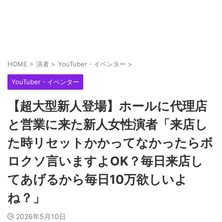
フォロワー1万人以上の女性演者さん、アテンド無
しで実戦するも誰からも声をかけられず来店業務...
SAO夜空のフェアスタートってボーダーほど回ら
HOME
>
演者
>
YouTuber・イベンター
>
ないのによく打つよな
YouTuber・イベンター
パチ屋さん「コンプリート後に電源入れ直したら
【超大型新人登場】ホールに代理店
遊戯が続行可能なのか検証してみました」←案の
と営業に来た新人女性演者「来店し
定...
た時リセットかかってなかったらボ
ロクソ言いますよOK？毎日来店し
てあげるから毎日10万欲しいよ
ね？」
2026年5月10日