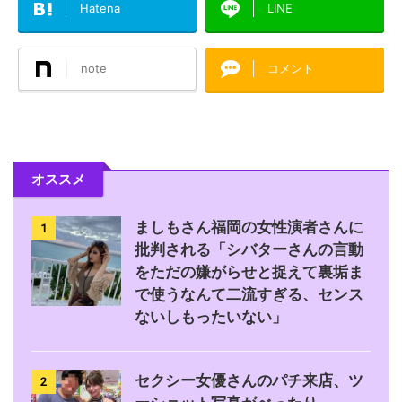
Hatena
LINE
note
コメント
オススメ
ましもさん福岡の女性演者さんに
1
批判される「シバターさんの言動
をただの嫌がらせと捉えて裏垢ま
で使うなんて二流すぎる、センス
ないしもったいない」
セクシー女優さんのパチ来店、ツ
2