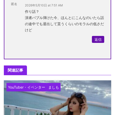
匿名
2026年5月10日 at 7:51 AM
作り話？
演者バブル弾けた今、ほんとにこんなのいたら話
の途中でも退出して貰うくらいのモラルの低さだ
けど
返信
関連記事
YouTuber・イベンター
ましも