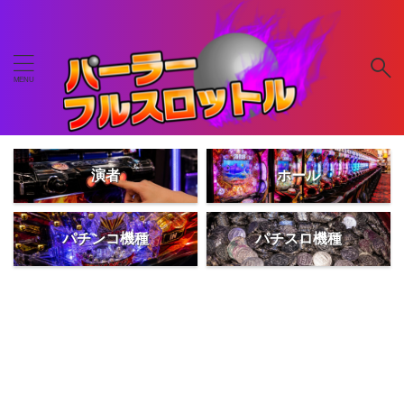
演者
ホール
パチンコ機種
パチスロ機種