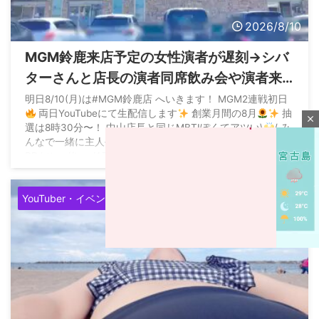
2026/8/10
MGM鈴鹿来店予定の女性演者が遅刻→シバ
ターさんと店長の演者同席飲み会や演者来
店の意義議論が再開へ
明日8/10(月)は#MGM鈴鹿店 へいきます！ MGM2連戦初日
両日YouTubeにて生配信します
創業月間の8月
抽
close
選は8時30分〜！ 中山店長と同じMBTIぽくてアツい\
/ み
んなで一緒に主人公しましょ〜〜!! よろしくお願いします
PR https://t.co/A7TZueN28p pic.twitter.com/HcTBzmrqV8
— ぴんちちゃん (@pachipachi ...
YouTuber・イベンター
M
u
t