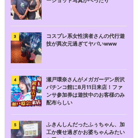
ーショット写真がべったり
コスプレ系女性演者さんの代行遊
3
技が異次元過ぎてヤバいwww
瀬戸環奈さんがメガガーデン所沢
4
パチンコ館に8月11日来店！ファ
ンサ参加券は遊技中のお客様のみ
配布らしい
ふきんしんだったふぅちゃん、加
5
工か痩せ過ぎかお婆ちゃんみたい