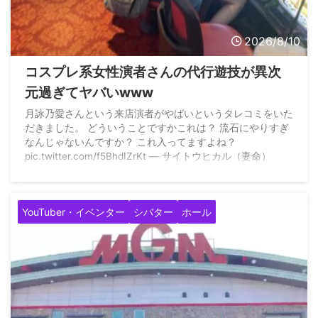
2026/8/10
コスプレ系女性演者さんの代行遊技が異次
元過ぎてヤバいwww
月詠乃愛さんという来店演者がやばいというタレコミをいた
だきました。 どういうことですかこれは？ 流石にやりすぎ
なんじゃないんですか？ これ入ってますよね？
pic.twitter.com/f5BhdIZrKt — サイトウヒカル（妻命）
(@pwshibatarzz) August 10, 2026
YouTuber・イベンター
シバター
ホール