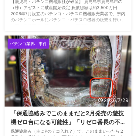
3,500万円
【鹿児島・パチンコ機器販社が破産】 鹿児島県鹿児島市の
（株）アゼストに破産開始決定 負債総額は約3,500万円
2006年7月設立のパチンコ・パチスロ機器販売業者で、県内
のパチンコホールにパチンコ・パチスロ機器の販売を行い、
一定の営業基盤を築いていた… — 東京商工リサーチ
［TSR］公式 (@TSR_NEWS) July 28, 2026
パチンコ業界
事件
2026/7/29
「保通協絡みでこのままだと2月発売の遊技
機ゼロ台になる可能性」「リゼロ番長の不
正基板の犯人が関西でめくれる」など経営
保通協絡み（主にPのテコ入れ？）で、このままいったら２