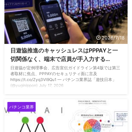
2026/7/18
日遊協推進のキャッシュレスはPPPAYと一
切関係なく、端末で店員が手入力する
PPPAYは依存症対策にならず誤入力や不正
日遊協が定例理事会、広告宣伝ガイドライン第4版では第三
者取材に焦点、PPPAYのセキュリティ面に言及
の問題も孕んでいると明言
https://t.co/Zyq3VI9Qu1 — パチンコ業界誌「遊技日本」
(@yuginippon) July 17, 2026
パチンコ業界