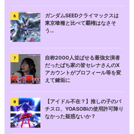
ガンダムSEEDクライマックスは
6
東京喰種と比べて覇権はなさそ
う…
自称2000人並ばせる最強女演者
7
だったぱち家の皆セレナさんのX
アカウントがプロフィール等を変
えて鍵垢に
【アイドル不在？】推しの子のパ
8
チスロ、YOASOBIの使用許可降り
なかった疑惑ないか？