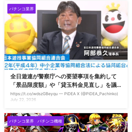
い無し (@umeko777kirari) July 24, 2026
パチンコ業界
2026/7/23
全日遊連が警察庁への要望事項を集約して
「景品限度額」や「貸玉料金見直し」を議
論する模様
https://t.co/wdszGBeyqu — PiDEA X (@PiDEA_Pachinko)
July 22, 2026
パチンコ業界
パチンコ機種