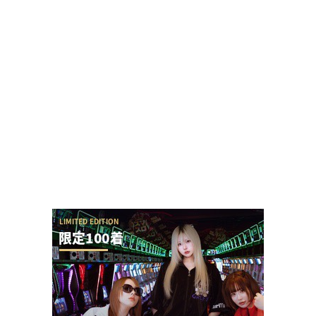
業界人さん「e獣王みてきました、言葉が出ません
でした」
【圧巻】完璧過ぎるからサー通路が完成する
ぱちんこ業界人さん「増税して増税して国民生活
をボロボロにしたのが自民政治です。それでもあ
ほ...
声が出ず療養中の覚醒てえんださんが無申告・保
険証無しだと事実無根の疑いをかけられる