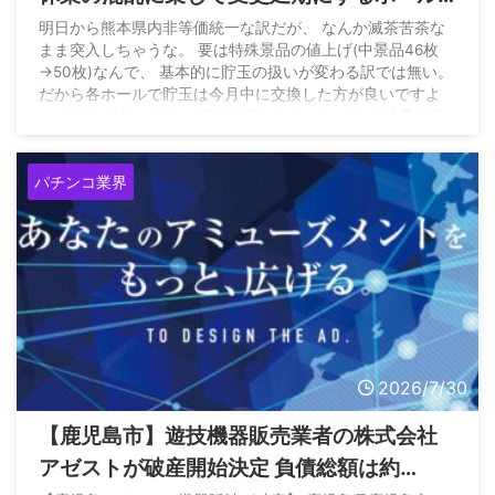
まで現れてる模様
明日から熊本県内非等価統一な訳だが、 なんか滅茶苦茶な
まま突入しちゃうな。 要は特殊景品の値上げ(中景品46枚
→50枚)なんで、 基本的に貯玉の扱いが変わる訳では無い。
だから各ホールで貯玉は今月中に交換した方が良いですよ
って告知を出してる。 月末交換しようとしてたら地震で休
業奴
— MOP (@mop_shouji) July 31, 2026
パチンコ業界
2026/7/30
【鹿児島市】遊技機器販売業者の株式会社
アゼストが破産開始決定 負債総額は約