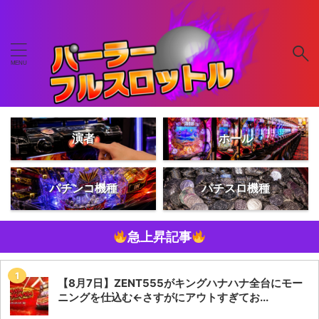
演者
ホール
パチンコ機種
パチスロ機種
急上昇記事
【8月7日】ZENT555がキングハナハナ全台にモー
ニングを仕込む←さすがにアウトすぎてお...