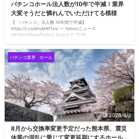
パチンコホール法人数が10年で半減！業界
大変そうだと憐れんでいただけてる模様
【「パチンコ」法人数 10年間で半減】
https://t.co/bhsM4Ftvxi — Yahoo!ニュース
(@YahooNewsTopics) August 5, 2026
パチンコ業界
ホール
2026/8/2
8月から交換率変更予定だった熊本県、震災
休業の混乱に乗じて変更延期にするホール