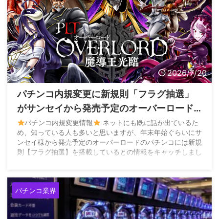
2026/7/20
パチンコ内規変更に新規則「フラグ抽選」
がサンセイから発売予定のオーバーロード
から搭載される模様
パチンコ内規変更情報
ネットにも既に話が出ているた
め、知っている人も多いと思いますが、年末年始ぐらいにサ
ンセイ様から発売予定のオーバーロードのパチンコには新規
則【フラグ抽選】を搭載しているとの情報をキャッチしまし
た
… https://t.co/iSt8ppjGt7 pic.twitter.com/QodazVsS0z
— パチンカス人生に一片の悔い無し (@umeko777kirari)
July 18, 2026
パチンコ業界