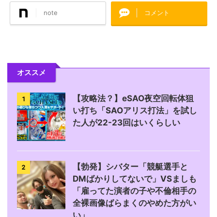
note
コメント
オススメ
【攻略法？】eSAO夜空回転体狙
1
い打ち「SAOアリス打法」を試し
た人が22-23回はいくらしい
【勃発】シバター「競艇選手と
2
DMばかりしてないで」VSましも
「雇ってた演者の子や不倫相手の
全裸画像ばらまくのやめた方がい
い」