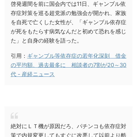
啓発週間を前に国会内では11日、ギャンブル依
存症対策を巡る超党派の勉強会が開かれ、家族
を自死で亡くした女性が、「ギャンブル依存症
が死をもたらす病気なんだと初めて恐れを感じ
た」と自身の経験を語った。
引用：
ギャンブル等依存症の若年化深刻 借金
の平均額、過去最多に 相談者の7割が20～30
代 - 産経ニュース
絶対にＬＴ機が原因だろ、パチンコも依存症対
策で内規変更してもすぐに改悪して以前より酷