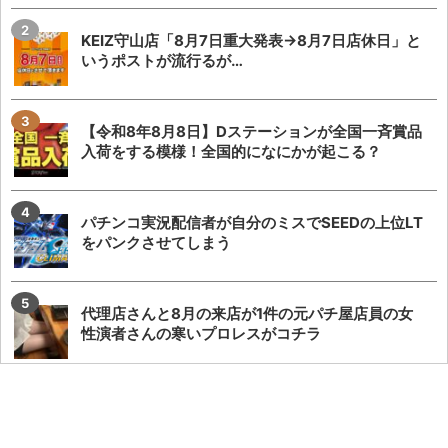
KEIZ守山店「8月7日重大発表→8月7日店休日」と
いうポストが流行るが…
【令和8年8月8日】Dステーションが全国一斉賞品
入荷をする模様！全国的になにかが起こる？
パチンコ実況配信者が自分のミスでSEEDの上位LT
をパンクさせてしまう
代理店さんと8月の来店が1件の元パチ屋店員の女
性演者さんの寒いプロレスがコチラ
【神ファンサ】瀬戸環奈さんが8月8日のマルハン
仙台駅東店・仙台苦竹店予定になるだけで話題沸...