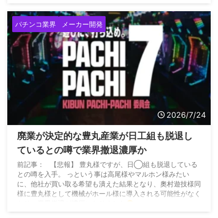
パチンコ業界
メーカー開発
2026/7/24
廃業が決定的な豊丸産業が日工組も脱退し
ているとの噂で業界撤退濃厚か
前記事： 【悲報】 豊丸様ですが、日◯組も脱退している
との噂を入手。 っという事は高尾様やマルホン様みたい
に、他社が買い取る希望も潰えた結果となり、奧村遊技様同
様に豊丸様として機械がホール様に導入される可能性がなく
なり、業界撤退が濃厚になりました
pic.twitter.com/sVeP17buco — パチンカス人生に一片の悔