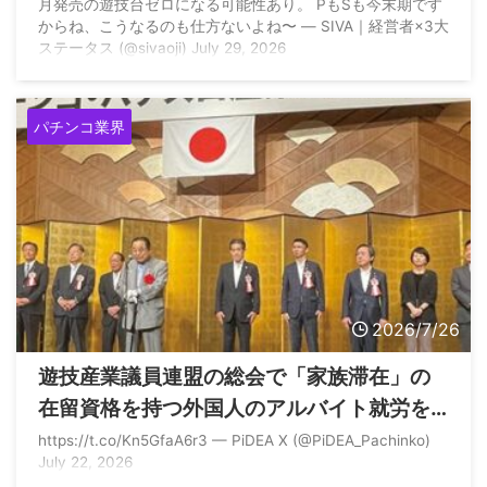
月発売の遊技台ゼロになる可能性あり。 PもSも今末期です
者が匂わす
からね、こうなるのも仕方ないよね〜 — SIVA｜経営者×3大
ステータス (@sivaoji) July 29, 2026
パチンコ業界
2026/7/26
遊技産業議員連盟の総会で「家族滞在」の
在留資格を持つ外国人のアルバイト就労を
認める方向性が示されるも道のりは遠そう
https://t.co/Kn5GfaA6r3 — PiDEA X (@PiDEA_Pachinko)
July 22, 2026