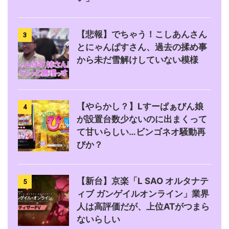
【悲報】でちゃう！こしあんさん
3
とにゃんぱすさん、過去の揉め事
から未だ雪解けしていない模様
【やらかし？】Lすーぱぁびん娘
4
が設置台数少ないのに出まくって
て甘いらしい…ビンゴネオ騒動再
びか？
【新台】京楽「L SAO オルタナテ
5
ィブ ガンゲイルオンライン」業界
人は高評価だが、上位ATがつまら
ないらしい