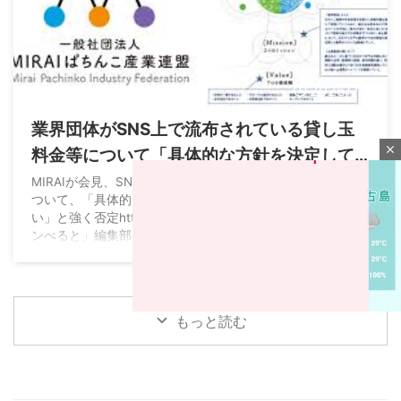
2026/7/17
業界団体がSNS上で流布されている貸し玉
close
料金等について「具体的な方針を決定して
提出した事実は一切ない」と強く否定
MIRAIが会見、SNS上で流布されている要望活動などの噂に
ついて、「具体的な方針を決定して提出した事実は一切な
い」と強く否定https://t.co/bxl64TvcZc — 業界誌「グリー
ンべると」編集部 (@web_greenbelt) July 16, 2026
もっと読む
M
u
t