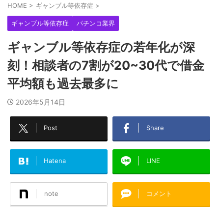
HOME
>
ギャンブル等依存症
>
ギャンブル等依存症
パチンコ業界
ギャンブル等依存症の若年化が深
刻！相談者の7割が20~30代で借金
平均額も過去最多に
2026年5月14日
Post
Share
Hatena
LINE
note
コメント