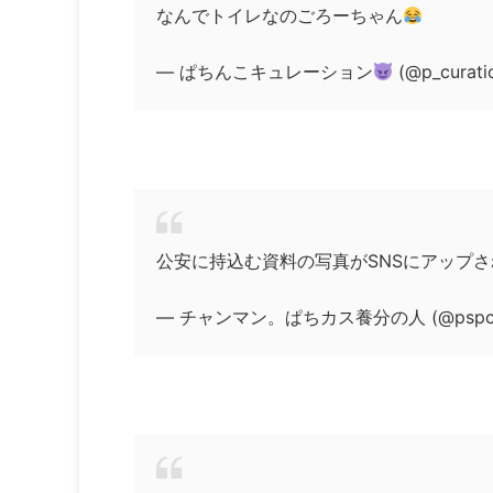
なんでトイレなのごろーちゃん
— ぱちんこキュレーション
(@p_curati
公安に持込む資料の写真がSNSにアップ
— チャンマン。ぱちカス養分の人 (@pspc_