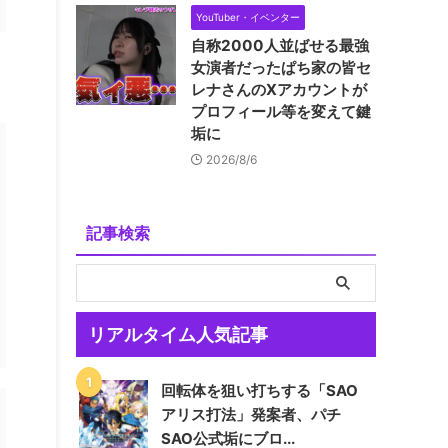
YouTuber・イベンター
自称2000人並ばせる最強
女演者だったぱち家の皆セ
レナさんのXアカウントが
プロフィール等を変えて鍵
垢に
2026/8/6
記事検索
リアルタイム人気記事
回転体を狙い打ちする「SAO
アリス打法」発案者、パチ
SAO公式垢にブロ...