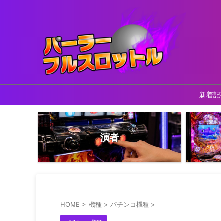
新着記
演者
HOME
>
機種
>
パチンコ機種
>