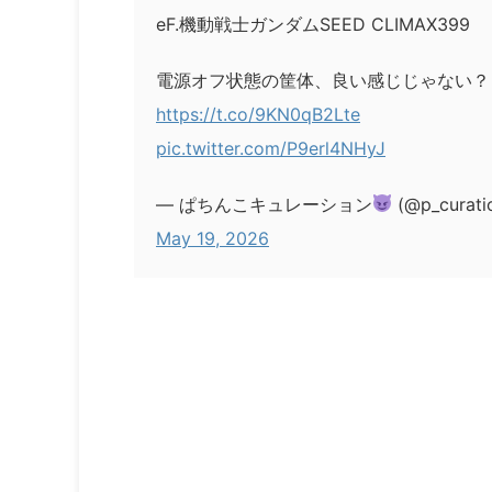
eF.機動戦士ガンダムSEED CLIMAX399
電源オフ状態の筐体、良い感じじゃない？
https://t.co/9KN0qB2Lte
pic.twitter.com/P9erl4NHyJ
— ぱちんこキュレーション
(@p_curati
May 19, 2026