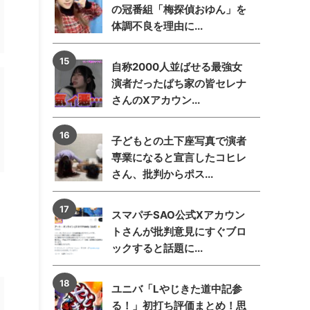
の冠番組「梅探偵おゆん」を
体調不良を理由に...
自称2000人並ばせる最強女
演者だったぱち家の皆セレナ
さんのXアカウン...
子どもとの土下座写真で演者
専業になると宣言したコヒレ
さん、批判からポス...
スマパチSAO公式Xアカウン
トさんが批判意見にすぐブロ
ックすると話題に...
ユニバ「Lやじきた道中記参
る！」初打ち評価まとめ！思