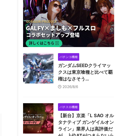
パチンコ機種
ガンダムSEEDクライマッ
クスは東京喰種と比べて覇
権はなさそう…
2026/8/6
パチスロ機種
【新台】京楽「L SAO オル
タナティブ ガンゲイルオン
ライン」業界人は高評価だ
が、上位ATがつまらないら