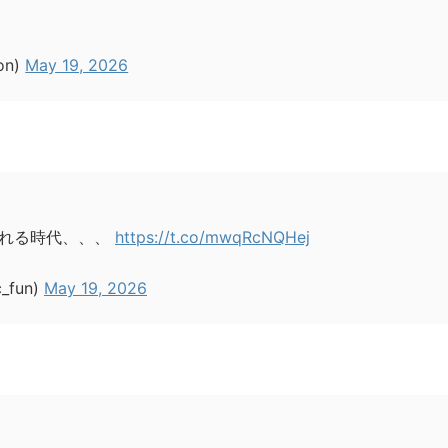
on)
May 19, 2026
される時代、、、
https://t.co/mwqRcNQHej
fun)
May 19, 2026