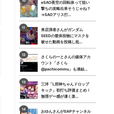
eSAO夜空の回転体って狙い
撃ちの攻略出来そうじゃね？
→SAOアリス打...
来店演者さんがガンダム
SEEDの筐体役物にマスクを
被せた動画を投稿し批...
さくらのーとさんの媒体アカ
ウント「さくら
@pachicommu」も凍結...
三洋「L邪神ちゃんドロップ
キック」初打ち評価まとめ！
無理ゲー感が凄く楽...
おゆんさんがSAPチャンネル