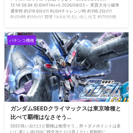
12:14:36.94 ID:EhhT14x+0 2026/08/03～ 実質大当り確率
通常時 約319.6分の1 RUSHチャレンジ時 約196.2分の1
RUSH時 約1分の1 賞球 1＆6＆15 払い出し出玉 約7500個
（10R×5回） 約6300個（10R×4回＋2R） 約5100個
（10R×3回＋2R×2回） 約3900個（10R×2回＋2R×3回） 約
2700個（10R回＋2R×4回） 約1500個（2R×5回） 約450 ...
パチンコ機種
2026/8/6
ガンダムSEEDクライマックスは東京喰種と
比べて覇権はなさそう…
SEED良い台だけど覇権は無理そう… 所々ダメポイントは多
いし楽しいRUSHに残念当たりは良くない 規制的に