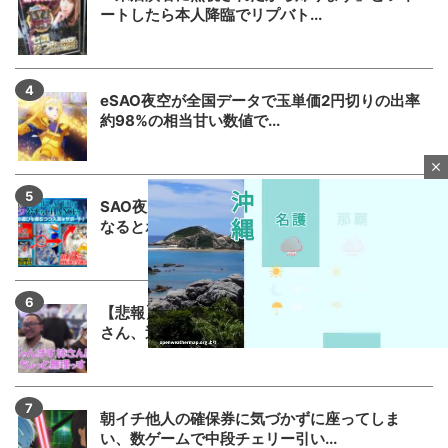
ートしたら本人降臨でリプバト...
eSAO夜空が全国データで玉単価2円切りの出率
約98%の相当甘い数値で...
close
SAO夜空はフェアスタートに右も削れないって
なるとホールはどこを調整し...
【悲報】でちゃう！こしあんさんとにゃんぱす
さん、過去の揉め事から未だ雪...
M
朝イチ他人の確保券に気づかずに座ってしま
u
い、数ゲームで中段チェリー引い...
t