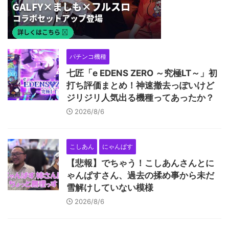
パチンコ機種
七匠「e EDENS ZERO ～究極LT～」初
打ち評価まとめ！神速撤去っぽいけど
ジリジリ人気出る機種ってあったか？
2026/8/6
こしあん
にゃんぱす
【悲報】でちゃう！こしあんさんとに
ゃんぱすさん、過去の揉め事から未だ
雪解けしていない模様
2026/8/6