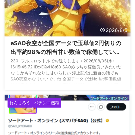
2026/8/5
eSAO夜空が全国データで玉単価2円切りの
出率約98%の相当甘い数値で稼働している
らしい
230: フルスロットルでお送りします : 2026/08/05(水)
16:15:45.72 ID:xEQvH8t60 SAOめっちゃ稼働良いみたいだ
な しかもそれなりに甘いらしい 浮上記念に新台の話でも
SAO夜空かなりいいですね 全国データではNo.1の稼働数値
1000円あたりのスタートも平均で20弱なのでしっかり回っ
てます 玉単価も2円を切っていて出率は98%台後半と相当甘
い数値です 参考稼働数値（出率） SAO夜空：約42500（約
れんじろう
パチンコ機種
98%） SEED2：約39600（約96%） 七つの大罪3： ...