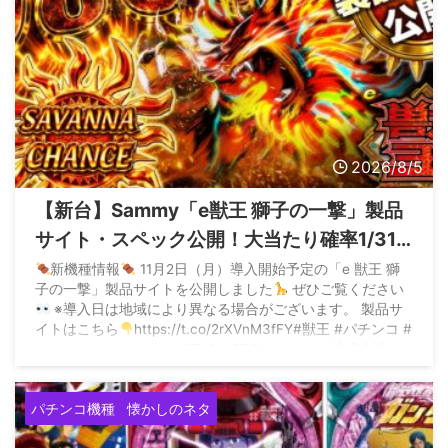
2026/8/5
【新台】Sammy「e獣王 獅子の一撃」製品
サイト・スペック公開！大当たり確率1/319
のドデカS搭載、サバンナチャンスは平均
新機種情報
11月2日（月）導入開始予定の「e 獣王 獅
子の一撃」製品サイトを公開しました
ぜひご覧ください
9800個出るらしい
※導入日は地域により異なる場合がございます。 製品サ
イトはこちら
https://t.co/2rXVnM3fFY#獣王 #パチンコ #
サミー pic.twitter.com/QTq9esSZ8N — サミー株式会社
(@sammy_corp) August 5, 2026
パチンコ機種
懐かしのネタ