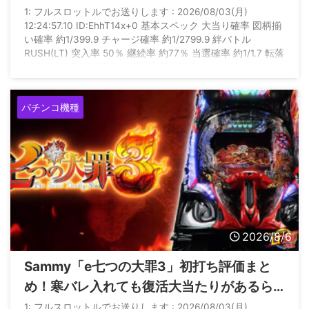
人気出る機種ってあったか？
1: フルスロットルでお送りします : 2026/08/03(月)
12:24:57.10 ID:EhhT14x+0 基本スペック 大当り確率 図柄揃
い確率 約1/399.9 チャージ確率 約1/2799.9 絆バトル
RUSH(LT) 突入率 50％ 継続率 約77％ 当選確率 約1/1.7 転落
確率 約1/5.7 継続回数 転落or実質次回まで ULTRA OVER
DRIVE(究極LT) 継続率 約77％ 当選確率 約1/1.3 転落確率 約
1/4.2 継続回数 転落or実質次回まで 賞球数 1＆5＆ ...
パチンコ機種
2026/8/6
Sammy「e七つの大罪3」初打ち評価まと
め！寒バレ入れても復活大当たりがあるら
しいぞ
1: フルスロットルでお送りします : 2026/08/03(月)