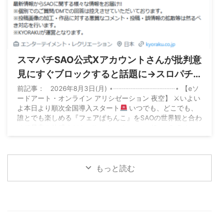
2026/8/5
スマパチSAO公式Xアカウントさんが批判意
見にすぐブロックすると話題に→スロパチ
れんじろうさんにはエゴサをしてリプを送
前記事： 2026年8月3日(月) ⋆┈┈┈┈┈┈┈┈┈⋆ 【eソ
ードアート・オンライン アリシゼーション 夜空】 ⚔いよい
る丁寧な一面も
よ本日より順次全国導入スタート
いつでも、どこでも、
誰とでも楽しめる『フェアぱちんこ』をSAOの世界観と合わ
せて是非ご体感ください!!… pic.twitter.com/6oqaOcPebq
— ソードアート・オンライン (スマパチSAO)【公式】
(@SAO_KYORAKU) August 2, 2026
もっと読む