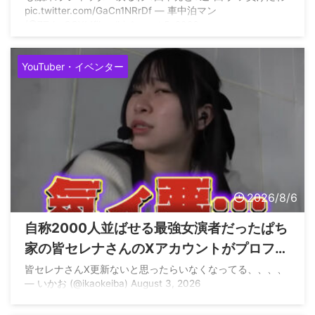
pic.twitter.com/GaCn1NRrDf — 車中泊マン
(@7TtheGQXMfihwdh) August 5, 2026
YouTuber・イベンター
2026/8/6
自称2000人並ばせる最強女演者だったぱち
家の皆セレナさんのXアカウントがプロフィ
ール等を変えて鍵垢に
皆セレナさんX更新ないと思ったらいなくなってる、、、、
— いかお (@ikaokeiba) August 3, 2026