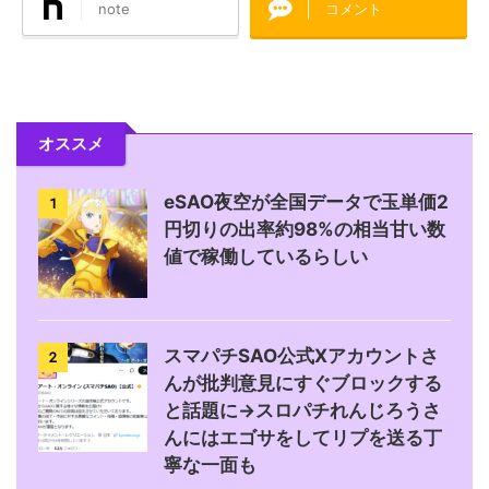
note
コメント
オススメ
eSAO夜空が全国データで玉単価2
1
円切りの出率約98%の相当甘い数
値で稼働しているらしい
スマパチSAO公式Xアカウントさ
2
んが批判意見にすぐブロックする
と話題に→スロパチれんじろうさ
んにはエゴサをしてリプを送る丁
寧な一面も