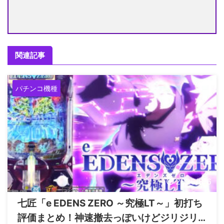
関連記事
パチンコ機種
2026/8/6
七匠「e EDENS ZERO ～究極LT～」初打ち
評価まとめ！神速撤去っぽいけどジリジリ