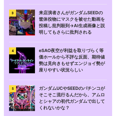
来店演者さんがガンダムSEEDの
3
筐体役物にマスクを被せた動画を
投稿し批判殺到→AI生成画像と説
明してもさらに批判される
eSAO夜空が利益を取りづらく等
4
価ホールから不評な反面、期待値
勢は見向きもせずエンジョイ勢が
座りやすい状況らしい
ガンダムUCやSEEDのパチンコが
5
そこそこ流行るんだから、アムロ
とシャアの初代ガンダムで出して
くれないかな？