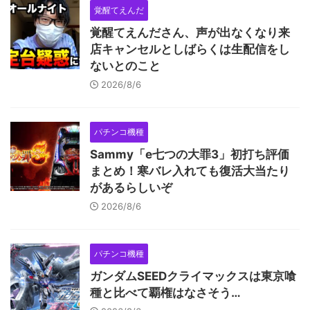
覚醒てえんだ
覚醒てえんださん、声が出なくなり来
店キャンセルとしばらくは生配信をし
ないとのこと
2026/8/6
パチンコ機種
Sammy「e七つの大罪3」初打ち評価
まとめ！寒バレ入れても復活大当たり
があるらしいぞ
2026/8/6
パチンコ機種
ガンダムSEEDクライマックスは東京喰
種と比べて覇権はなさそう…