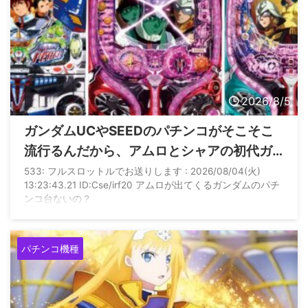
2026/8/5
ガンダムUCやSEEDのパチンコがそこそこ
流行るんだから、アムロとシャアの初代ガ
ンダムで出してくれないかな？
533: フルスロットルでお送りします : 2026/08/04(火)
13:23:43.21 ID:Cse/irf20 アムロが出てくるガンダムのパチ
ンコ台ないの？
パチンコ機種