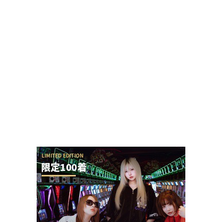
自称2000人並ばせる最強女演者だったぱち家の皆セレナ
さんのXアカウントがプロフィール等を...
スマパチSAO公式Xアカウントさんが批判意見にす
ぐブロックすると話題に→スロパチれんじろう...
ガンダムSEEDクライマックスは東京喰種と比べて
覇権はなさそう…
回転体を狙い打ちする「SAOアリス打法」発案
者、パチSAO公式垢にブロックされる