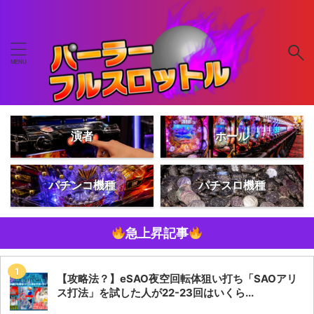
演者
ホール
パチンコ機種
パチスロ機種
急上昇記事
【攻略法？】eSAO夜空回転体狙い打ち「SAOアリ
ス打法」を試した人が22-23回はいくら...