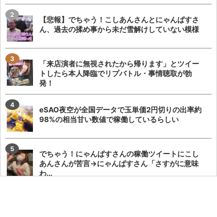
【悲報】でちゃう！こしあんさんとにゃんぱすさ
ん、過去の揉め事から未だ雪解けしていない模様
「来店演者に無視されたから帰ります」とツイー
トしたら本人降臨でリプバトル・事情聴取が勃
発！
eSAO夜空が全国データで玉単価2円切りの出率約
98%の相当甘い数値で稼働しているらしい
でちゃう！にゃんぱすさんの稼働ツイートにこし
あんさんが苦言→にゃんぱすさん「さすがに意味
わ...
覚醒てえんださん、声が出なくなり来店キャンセ
ルとしばらくは生配信をしないとのこと