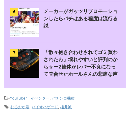
メーカーがガッツリプロモーショ
6
ンしたらパチはある程度は流行る
説
「散々抱き合わせされてゴミ買わ
7
されたわ」壊れやすいと評判のか
らサー2筐体がレバー不良になっ
て問合せたホールさんの悲痛な声
-
YouTuber・イベンター
,
パチンコ機種
-
むるおか君
,
バイオハザード
,
櫻井誠