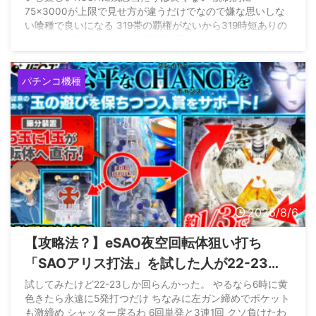
75×3000が上限で見せ方が違うだけでなので嫌な思いしな
い喰種で良いになる 319帯の覇権がないから319時短ありの
台で出せば良かったのに… 新規作画多めでファンも気にな
るのに399の52凸は無理よ
pic.twitter.com/gRq26dHfYt
— 最強黄金騎士ぱちんかす
(@Gold_WolfGARO_) August
パチンコ機種
4, 2026
2026/8/6
【攻略法？】eSAO夜空回転体狙い打ち
「SAOアリス打法」を試した人が22-23回
はいくらしい
試してみたけど22-23しか回らんかった。 やるなら6時に黄
色きたら永遠に5発打つだけ ちなみに左ガン締めでポケット
も激締め シャッター戻るわ 6回単発と3連1回 クソ負けたわ