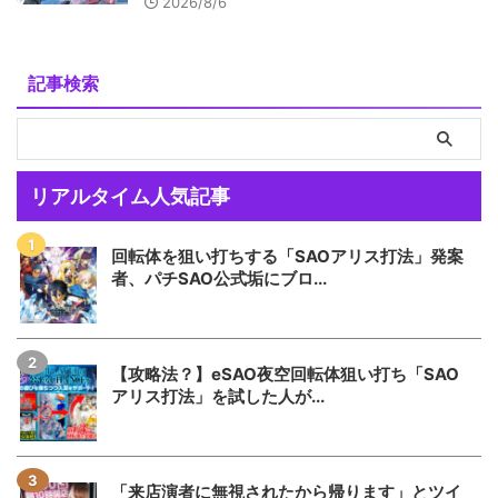
2026/8/6
記事検索
リアルタイム人気記事
回転体を狙い打ちする「SAOアリス打法」発案
者、パチSAO公式垢にブロ...
【攻略法？】eSAO夜空回転体狙い打ち「SAO
アリス打法」を試した人が...
「来店演者に無視されたから帰ります」とツイ