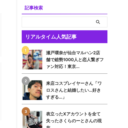
記事検索
リアルタイム人気記事
瀬戸環奈が仙台マルハン2店
舗で総勢1000人と恋人繋ぎフ
ァン対応！東京...
来店コスプレイヤーさん「ワ
ロスさんと結婚したい…好き
すぎる…」
表立ったXアカウントを全て
失ったさくらのーとさんの現
在