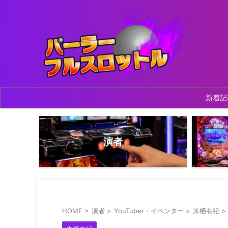
新着記
演者
HOME
>
演者
>
YouTuber・イベンター
>
来栖有紀
>