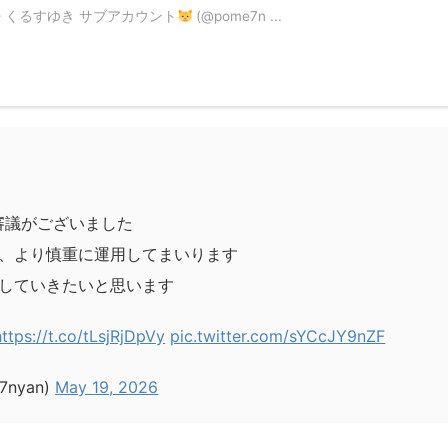
7PzU — くるすゆき サブアカウント
(@pome7n ...
審議がございました
、より慎重に運用してまいります
していきたいと思います
https://t.co/tLsjRjDpVy
pic.twitter.com/sYCcJY9nZF
7nyan)
May 19, 2026