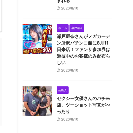
まれる
2026/8/10
ホール
瀬戸環奈
瀬戸環奈さんがメガガーデ
ン所沢パチンコ館に8月11
日来店！ファンサ参加券は
遊技中のお客様のみ配布ら
しい
2026/8/10
芸能人
セクシー女優さんのパチ来
店、ツーショット写真がべ
ったり
2026/8/10