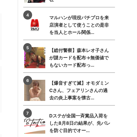
マルハンが現役パチプロを来
店演者として使うことの是非
を当人とホール関係...
【総付警察】森本レオ子さん
が謎カードを配布→無価値で
もないカード配布っ...
【爆音すぎて滅】オモダミン
Cさん、フェアリンさんの過
去の炎上事案を懐古...
Dステが全国一斉賞品入荷を
した8月8日の結果が、先バレ
を防ぐ目的でオー...