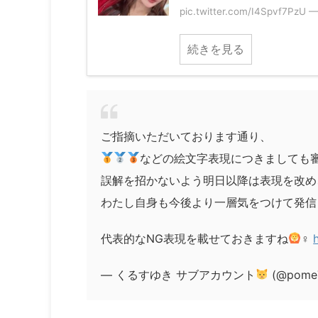
pic.twitter.com/I4Spvf
続きを見る
ご指摘いただいております通り、
などの絵文字表現につきましても
誤解を招かないよう明日以降は表現を改め
わたし自身も今後より一層気をつけて発信
代表的なNG表現を載せておきますね
‍♀
— くるすゆき サブアカウント
(@pome