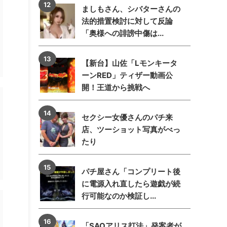
ましもさん、シバターさんの
法的措置検討に対して反論
「奥様への誹謗中傷は...
【新台】山佐「Lモンキータ
ーンRED」ティザー動画公
開！王道から挑戦へ
セクシー女優さんのパチ来
店、ツーショット写真がべっ
たり
パチ屋さん「コンプリート後
に電源入れ直したら遊戯が続
行可能なのか検証し...
「SAOアリス打法」発案者が