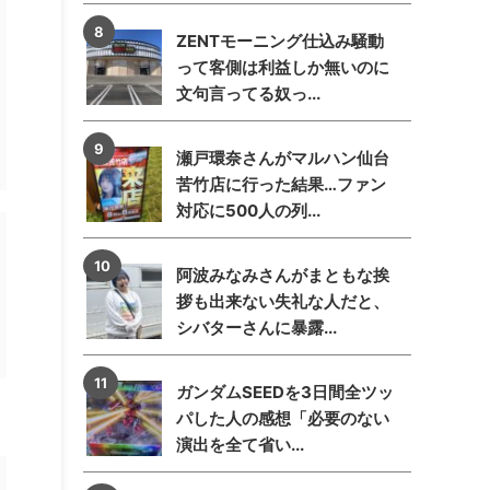
ZENTモーニング仕込み騒動
って客側は利益しか無いのに
文句言ってる奴っ...
瀬戸環奈さんがマルハン仙台
苦竹店に行った結果…ファン
対応に500人の列...
阿波みなみさんがまともな挨
拶も出来ない失礼な人だと、
シバターさんに暴露...
ガンダムSEEDを3日間全ツッ
パした人の感想「必要のない
演出を全て省い...