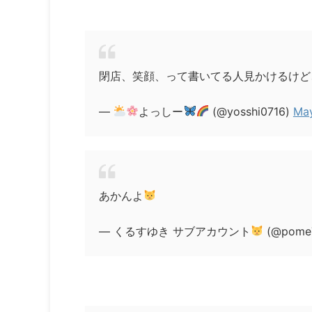
閉店、笑顔、って書いてる人見かけるけど
—
よっしー
(@yosshi0716)
May
あかんよ
— くるすゆき サブアカウント
(@pome