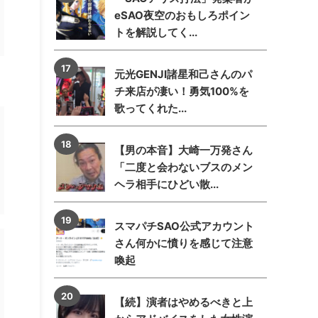
eSAO夜空のおもしろポイン
トを解説してく...
元光GENJI諸星和己さんのパ
チ来店が凄い！勇気100%を
歌ってくれた...
【男の本音】大崎一万発さん
「二度と会わないブスのメン
ヘラ相手にひどい散...
スマパチSAO公式アカウント
さん何かに憤りを感じて注意
喚起
【続】演者はやめるべきと上