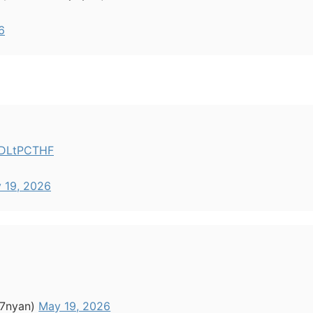
6
bvDLtPCTHF
 19, 2026
7nyan)
May 19, 2026