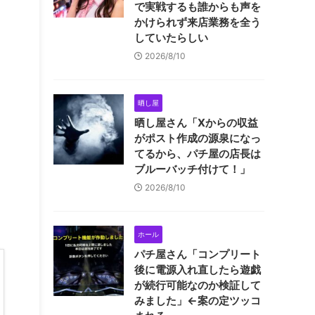
で実戦するも誰からも声を
かけられず来店業務を全う
していたらしい
2026/8/10
晒し屋
晒し屋さん「Xからの収益
がポスト作成の源泉になっ
てるから、パチ屋の店長は
ブルーバッチ付けて！」
2026/8/10
ホール
パチ屋さん「コンプリート
後に電源入れ直したら遊戯
が続行可能なのか検証して
みました」←案の定ツッコ