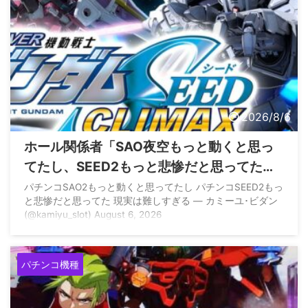
2026/8/6
ホール関係者「SAO夜空もっと動くと思っ
てたし、SEED2もっと悲惨だと思ってた、
現実は難しすぎる」
パチンコSAO2もっと動くと思ってたし パチンコSEED2もっ
と悲惨だと思ってた 現実は難しすぎる — カミーユ･ビダン
(@kamiyu_slot) August 6, 2026
パチンコ機種