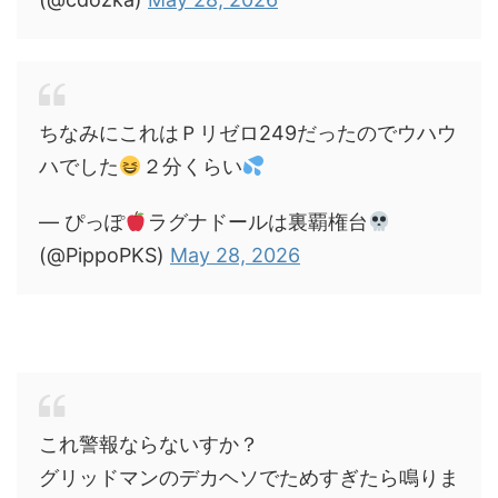
ちなみにこれはＰリゼロ249だったのでウハウ
ハでした
２分くらい
— ぴっぽ
ラグナドールは裏覇権台
(@PippoPKS)
May 28, 2026
これ警報ならないすか？
グリッドマンのデカヘソでためすぎたら鳴りま