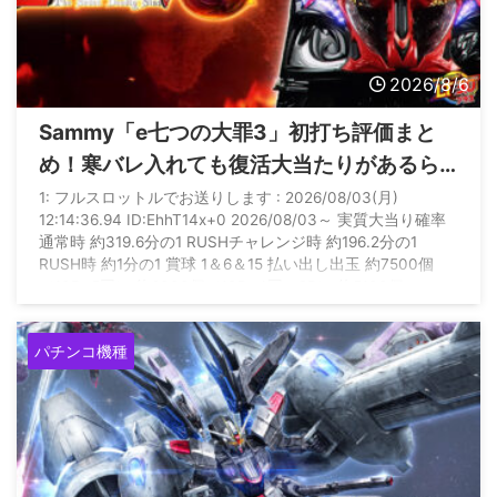
2026/8/6
Sammy「e七つの大罪3」初打ち評価まと
め！寒バレ入れても復活大当たりがあるら
しいぞ
1: フルスロットルでお送りします : 2026/08/03(月)
12:14:36.94 ID:EhhT14x+0 2026/08/03～ 実質大当り確率
通常時 約319.6分の1 RUSHチャレンジ時 約196.2分の1
RUSH時 約1分の1 賞球 1＆6＆15 払い出し出玉 約7500個
（10R×5回） 約6300個（10R×4回＋2R） 約5100個
（10R×3回＋2R×2回） 約3900個（10R×2回＋2R×3回） 約
2700個（10R回＋2R×4回） 約1500個（2R×5回） 約450 ...
パチンコ機種