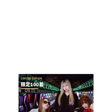
「来店演者に無視されたから帰ります」とツイー
トしたら本人降臨でリプバトル・事情聴取が勃
発！
【悲報】でちゃう！こしあんさんとにゃんぱすさ
ん、過去の揉め事から未だ雪解けしていない模様
ユニバが「次回」という意味深画像をアップ！バ
ジリスクシリーズくるか？
ガンダムSEEDクライマックスのカラミティリーチ
からの全回転の流れが素晴らしすぎると話題に