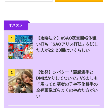
オススメ
【攻略法？】eSAO夜空回転体狙
1
い打ち「SAOアリス打法」を試し
た人が22-23回はいくらしい
【勃発】シバター「競艇選手と
2
DMばかりしてないで」VSましも
「雇ってた演者の子や不倫相手の
全裸画像ばらまくのやめた方がい
い」