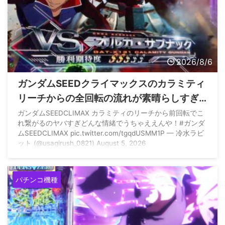
2026/8/6
ガンダムSEEDクライマックスのカラミティ
リーチからの全回転の流れが素晴らしすぎ
ると話題に
ガンダムSEEDCLIMAX カラミティのリーチから前回転でこ
れ繋がるのヤバすぎどんな情緒でうちゃええんや！#ガンダ
ムSEEDCLIMAX pic.twitter.com/tgqdUSMM1P — 冷水ラビ
ット (@usagirush_0821) August 5, 2026
パチンコ機種