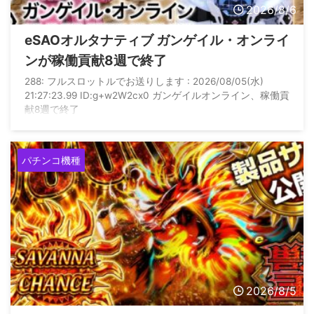
2026/8/6
eSAOオルタナティブ ガンゲイル・オンライ
ンが稼働貢献8週で終了
288: フルスロットルでお送りします : 2026/08/05(水)
21:27:23.99 ID:g+w2W2cx0 ガンゲイルオンライン、稼働貢
献8週で終了
パチンコ機種
2026/8/5