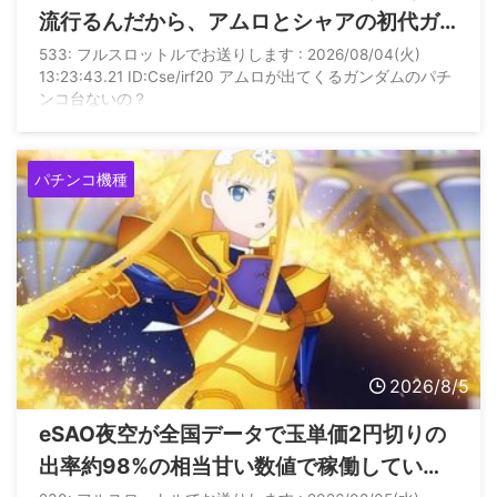
流行るんだから、アムロとシャアの初代ガ
ンダムで出してくれないかな？
533: フルスロットルでお送りします : 2026/08/04(火)
13:23:43.21 ID:Cse/irf20 アムロが出てくるガンダムのパチ
ンコ台ないの？
パチンコ機種
2026/8/5
eSAO夜空が全国データで玉単価2円切りの
出率約98%の相当甘い数値で稼働している