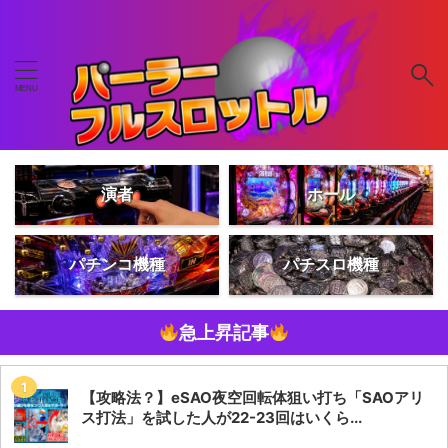
演者
ホール
パチンコ機種
パチスロ機種
急上昇記事
【攻略法？】eSAO夜空回転体狙い打ち「SAOアリ
ス打法」を試した人が22-23回はいくら...