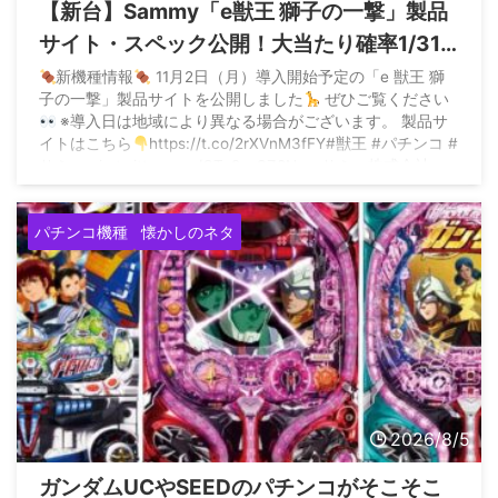
【新台】Sammy「e獣王 獅子の一撃」製品
サイト・スペック公開！大当たり確率1/319
のドデカS搭載、サバンナチャンスは平均
新機種情報
11月2日（月）導入開始予定の「e 獣王 獅
子の一撃」製品サイトを公開しました
ぜひご覧ください
9800個出るらしい
※導入日は地域により異なる場合がございます。 製品サ
イトはこちら
https://t.co/2rXVnM3fFY#獣王 #パチンコ #
サミー pic.twitter.com/QTq9esSZ8N — サミー株式会社
(@sammy_corp) August 5, 2026
パチンコ機種
懐かしのネタ
2026/8/5
ガンダムUCやSEEDのパチンコがそこそこ