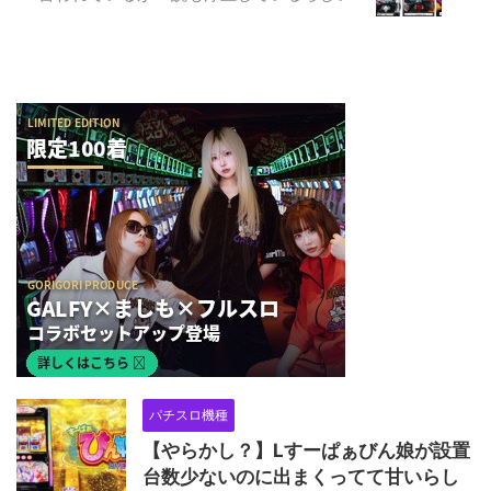
パチスロ機種
【やらかし？】Lすーぱぁびん娘が設置
台数少ないのに出まくってて甘いらし