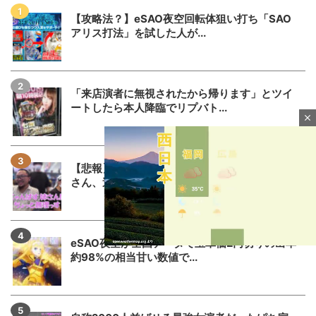
【攻略法？】eSAO夜空回転体狙い打ち「SAO
アリス打法」を試した人が...
「来店演者に無視されたから帰ります」とツイ
ートしたら本人降臨でリプバト...
close
【悲報】でちゃう！こしあんさんとにゃんぱす
さん、過去の揉め事から未だ雪...
eSAO夜空が全国データで玉単価2円切りの出率
約98%の相当甘い数値で...
M
u
t