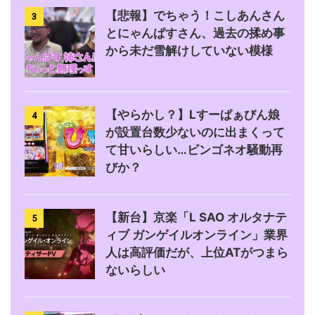
【悲報】でちゃう！こしあんさん
3
とにゃんぱすさん、過去の揉め事
から未だ雪解けしていない模様
【やらかし？】Lすーぱぁびん娘
4
が設置台数少ないのに出まくって
て甘いらしい…ビンゴネオ騒動再
びか？
【新台】京楽「L SAO オルタナテ
5
ィブ ガンゲイルオンライン」業界
人は高評価だが、上位ATがつまら
ないらしい