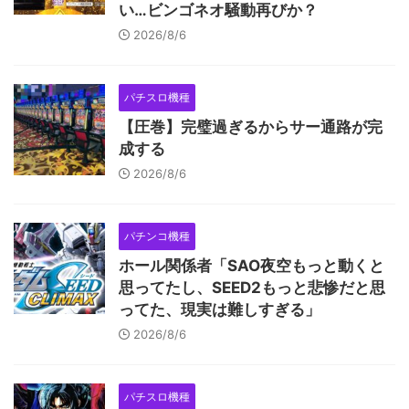
い…ビンゴネオ騒動再びか？
2026/8/6
パチスロ機種
【圧巻】完璧過ぎるからサー通路が完
成する
2026/8/6
パチンコ機種
ホール関係者「SAO夜空もっと動くと
思ってたし、SEED2もっと悲惨だと思
ってた、現実は難しすぎる」
2026/8/6
パチスロ機種