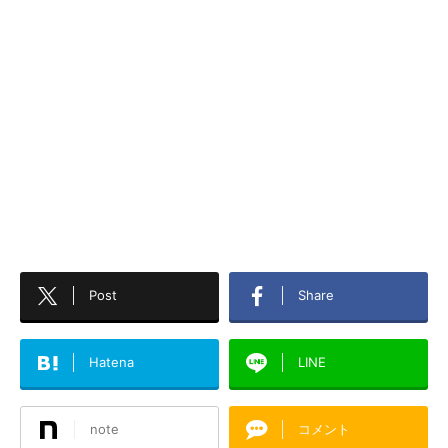
Post
Share
Hatena
LINE
note
コメント