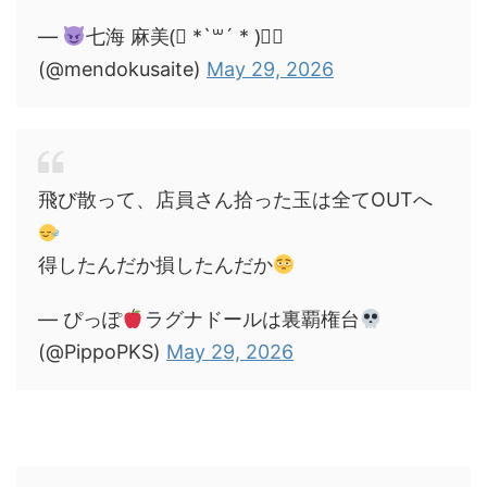
—
七海 麻美(⃔ *`꒳´ * )⃕↝
(@mendokusaite)
May 29, 2026
飛び散って、店員さん拾った玉は全てOUTへ
得したんだか損したんだか
— ぴっぽ
ラグナドールは裏覇権台
(@PippoPKS)
May 29, 2026