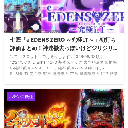
2026/8/6
七匠「e EDENS ZERO ～究極LT～」初打ち
評価まとめ！神速撤去っぽいけどジリジリ
人気出る機種ってあったか？
1: フルスロットルでお送りします : 2026/08/03(月)
12:24:57.10 ID:EhhT14x+0 基本スペック 大当り確率 図柄揃
い確率 約1/399.9 チャージ確率 約1/2799.9 絆バトル
RUSH(LT) 突入率 50％ 継続率 約77％ 当選確率 約1/1.7 転落
確率 約1/5.7 継続回数 転落or実質次回まで ULTRA OVER
DRIVE(究極LT) 継続率 約77％ 当選確率 約1/1.3 転落確率 約
1/4.2 継続回数 転落or実質次回まで 賞球数 1＆5＆ ...
パチンコ機種