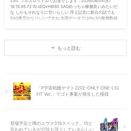
らしい
230: フルスロットルでお送りします : 2026/08/05(水)
16:15:45.72 ID:xEQvH8t60 SAOめっちゃ稼働良いみたいだ
な しかもそれなりに甘いらしい 浮上記念に新台の話でも
SAO夜空かなりいいですね 全国データではNo.1の稼働数値
1000円あたりのスタートも平均で20弱なのでしっかり回っ
てます 玉単価も2円を切っていて出率は98%台後半と相当甘
い数値です 参考稼働数値（出率） SAO夜空：約42500（約
98%） SEED2：約39600（約96%） 七つの大罪3： ...
もっと読む
「P宇宙戦艦ヤマト2202-ONLY ONE-LIG
HT Ver.」でゴト事案が発生した模様
登場予定と噂のエヴァ319スペック、15と
言われているが17説も浮上しているらしい