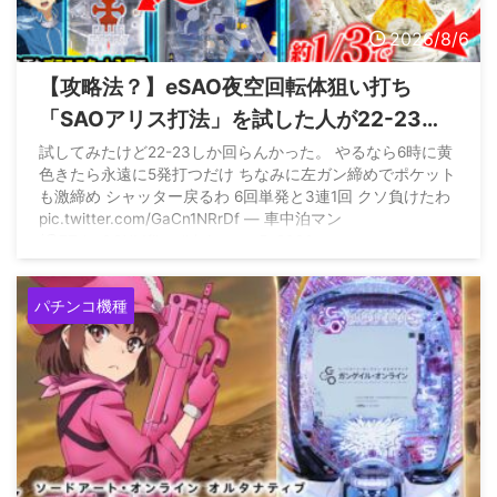
2026/8/6
【攻略法？】eSAO夜空回転体狙い打ち
「SAOアリス打法」を試した人が22-23回
はいくらしい
試してみたけど22-23しか回らんかった。 やるなら6時に黄
色きたら永遠に5発打つだけ ちなみに左ガン締めでポケット
も激締め シャッター戻るわ 6回単発と3連1回 クソ負けたわ
pic.twitter.com/GaCn1NRrDf — 車中泊マン
(@7TtheGQXMfihwdh) August 5, 2026
パチンコ機種