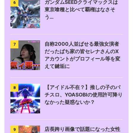
ガンダムSEEDクライマックスは
6
東京喰種と比べて覇権はなさそ
う…
自称2000人並ばせる最強女演者
7
だったぱち家の皆セレナさんのX
アカウントがプロフィール等を変
えて鍵垢に
【アイドル不在？】推しの子のパ
8
チスロ、YOASOBIの使用許可降り
なかった疑惑ないか？
店長跨り画像で話題になった女性
9