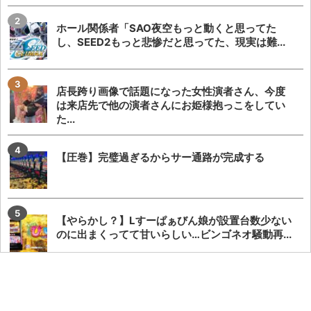
ホール関係者「SAO夜空もっと動くと思ってた
し、SEED2もっと悲惨だと思ってた、現実は難...
店長跨り画像で話題になった女性演者さん、今度
は来店先で他の演者さんにお姫様抱っこをしてい
た...
【圧巻】完璧過ぎるからサー通路が完成する
【やらかし？】Lすーぱぁびん娘が設置台数少ない
のに出まくってて甘いらしい…ビンゴネオ騒動再...
【勃発】シバター「競艇選手とDMばかりしてない
で」VSましも「雇ってた演者の子や不倫相手の...