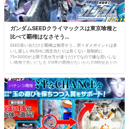
2026/8/6
ガンダムSEEDクライマックスは東京喰種と
比べて覇権はなさそう…
SEED良い台だけど覇権は無理そう… 所々ダメポイントは多
いし楽しいRUSHに残念当たりは良くない 規制的に
75×3000が上限で見せ方が違うだけでなので嫌な思いしな
い喰種で良いになる 319帯の覇権がないから319時短ありの
台で出せば良かったのに… 新規作画多めでファンも気にな
るのに399の52凸は無理よ
pic.twitter.com/gRq26dHfYt
— 最強黄金騎士ぱちんかす
(@Gold_WolfGARO_) August
パチンコ機種
4, 2026