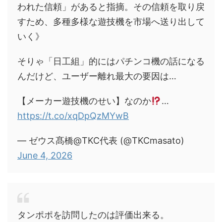
われた信頼」があると指摘。その信頼を取り戻
すため、多種多様な遊技機を市場へ送り出して
いく》
そりゃ「日工組」的にはパチンコ機の話になる
んだけど、ユーザー離れ最大の要因は…
【メーカー遊技機のせい】なのか
…
https://t.co/xqDpQzMYwB
— ゼウス髙橋@TKC代表 (@TKCmasato)
June 4, 2026
タンポポを訪問したのは評価出来る。