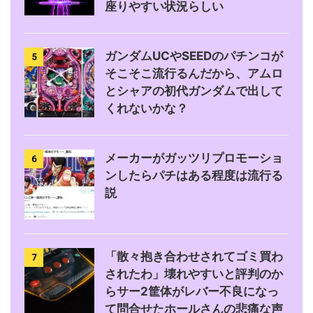
座りやすい状況らしい
ガンダムUCやSEEDのパチンコが
5
そこそこ流行るんだから、アムロ
とシャアの初代ガンダムで出して
くれないかな？
メーカーがガッツリプロモーショ
6
ンしたらパチはある程度は流行る
説
「散々抱き合わせされてゴミ買わ
7
されたわ」壊れやすいと評判のか
らサー2筐体がレバー不良になっ
て問合せたホールさんの悲痛な声