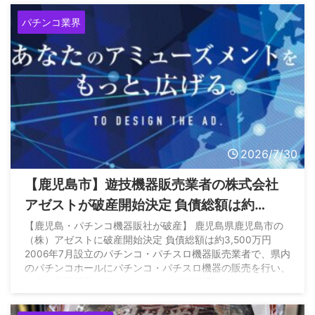
パチンコ業界
2026/7/30
【鹿児島市】遊技機器販売業者の株式会社
アゼストが破産開始決定 負債総額は約
3,500万円
【鹿児島・パチンコ機器販社が破産】 鹿児島県鹿児島市の
（株）アゼストに破産開始決定 負債総額は約3,500万円
2006年7月設立のパチンコ・パチスロ機器販売業者で、県内
のパチンコホールにパチンコ・パチスロ機器の販売を行い、
一定の営業基盤を築いていた… — 東京商工リサーチ
［TSR］公式 (@TSR_NEWS) July 28, 2026