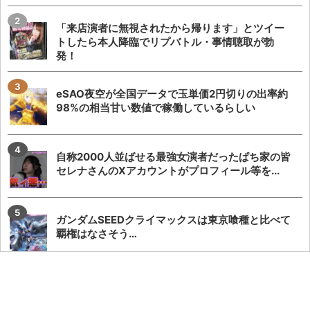
「来店演者に無視されたから帰ります」とツイー
トしたら本人降臨でリプバトル・事情聴取が勃
発！
eSAO夜空が全国データで玉単価2円切りの出率約
98%の相当甘い数値で稼働しているらしい
自称2000人並ばせる最強女演者だったぱち家の皆
セレナさんのXアカウントがプロフィール等を...
ガンダムSEEDクライマックスは東京喰種と比べて
覇権はなさそう…
回転体を狙い打ちする「SAOアリス打法」発案
者、パチSAO公式垢にブロックされる