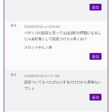
返信
匿名
2026年6月5日 at 2:09 AM
パチンコの設定と言ってもほぼ釘の問題になるし
じゃあ釘無くして設定つけりゃ良くね？
スロットやん！終
返信
匿名
2026年6月5日 at 1:31 AM
設定ついてもべたぴんにするだけだから意味ない
でしょ
返信