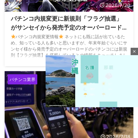
2026/7/20
パチンコ内規変更に新規則「フラグ抽選」
がサンセイから発売予定のオーバーロード
から搭載される模様
パチンコ内規変更情報
ネットにも既に話が出ているた
め、知っている人も多いと思いますが、年末年始ぐらいにサ
ンセイ様から発売予定のオーバーロードのパチンコには新規
close
則【フラグ抽選】を搭載しているとの情報をキャッチしまし
た
… https://t.co/iSt8ppjGt7 pic.twitter.com/QodazVsS0z
— パチンカス人生に一片の悔い無し (@umeko777kirari)
July 18, 2026
パチンコ業界
M
u
2026/7/18
t