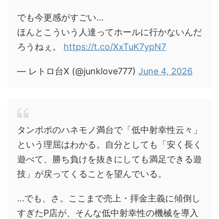
でも今更感がすごい…
ほんとこういう人達ってホールに行かないんだ
ろうねぇ。
https://t.co/XxTuK7ypN7
— レトロ台X (@junklove777)
June 4, 2026
タンポポのハネモノ満台で「低中射幸性云々」
という理屈はわかる。自分としても「安く長く
遊べて、勝ち負けを抜きにしても満足できる遊
技」が戻ってくることを望んでいる。
…でも、さ。ここまで売上・拝金主義に傾倒し
すぎたP店が、そんな低中射幸性の機械を導入