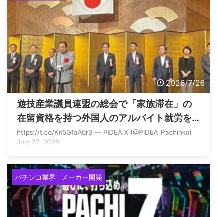
2026/7/26
遊技産業議員連盟の総会で「家族滞在」の
在留資格を持つ外国人のアルバイト就労を
認める方向性が示されるも道のりは遠そう
https://t.co/Kn5GfaA6r3 — PiDEA X (@PiDEA_Pachinko)
July 22, 2026
パチンコ業界
メーカー開発