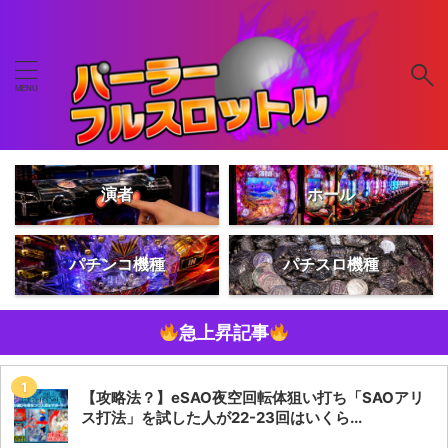
演者
ホール
パチンコ機種
パチスロ機種
急上昇記事
【攻略法？】eSAO夜空回転体狙い打ち「SAOアリ
ス打法」を試した人が22-23回はいくら...