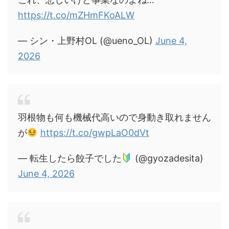
https://t.co/mZHmFKoALW
— シン・上野村OL (@ueno_OL)
June 4,
2026
羽根物も何も機械代高いので身動き取れません
が
https://t.co/gwpLaO0dVt
— 転生したら餃子でした
(@gyozadesita)
June 4, 2026