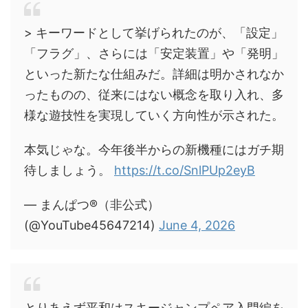
> キーワードとして挙げられたのが、「設定」
「フラグ」、さらには「安定装置」や「発明」
といった新たな仕組みだ。詳細は明かされなか
ったものの、従来にはない概念を取り入れ、多
様な遊技性を実現していく方向性が示された。
本気じゃな。今年後半からの新機種にはガチ期
待しましょう。
https://t.co/SnlPUp2eyB
— まんぱつ®️（非公式）
(@YouTube45647214)
June 4, 2026
とりあえず平和はスキージャンプペア入門編を