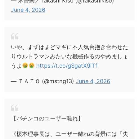
— 木曽崇／Takashi Kiso (@takashikiso)
June 4, 2026
いや、まずはまどマギに不人気台抱き合わせた
りウルトラマンみたいな機械作るのやめましょ
うよ
https://t.co/gSgatX9iTf
— ＴＡＴＯ (@mstng13)
June 4, 2026
【パチンコのユーザー離れ】
《榎本理事長は、ユーザー離れの背景には「失