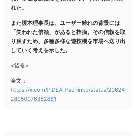
れた。
また榎本理事長は、ユーザー離れの背景には
「失われた信頼」があると指摘。その信頼を取
り戻すため、多種多様な遊技機を市場へ送り出
していく考えを示した。
<後略>
全文：
https://x.com/PiDEA_Pachinko/status/20624
28050076352881