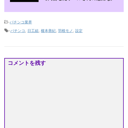
-
パチンコ業界
-
パチンコ
,
日工組
,
榎本善紀
,
羽根モノ
,
設定
コメントを残す