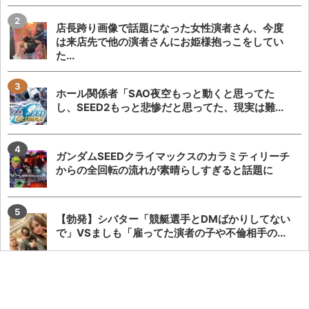
店長跨り画像で話題になった女性演者さん、今度
は来店先で他の演者さんにお姫様抱っこをしてい
た...
ホール関係者「SAO夜空もっと動くと思ってた
し、SEED2もっと悲惨だと思ってた、現実は難...
ガンダムSEEDクライマックスのカラミティリーチ
からの全回転の流れが素晴らしすぎると話題に
【勃発】シバター「競艇選手とDMばかりしてない
で」VSましも「雇ってた演者の子や不倫相手の...
【悲報】でちゃう！こしあんさんとにゃんぱすさ
ん、過去の揉め事から未だ雪解けしていない模様