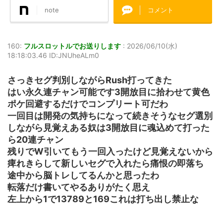
note
コメント
160:
フルスロットルでお送りします
:
2026/06/10(水)
18:18:03.46 ID:JNUheALm0
さっきセグ判別しながらRush打ってきた
はい永久連チャン可能です3開放目に拾わせて黄色
ポケ回避するだけでコンプリート可だわ
一回目は開発の気持ちになって続きそうなセグ選別
しながら見覚えある奴は3開放目に魂込めて打った
ら20連チャン
残りでW引いてもう一回入ったけど見覚えないから
痺れきらして新しいセグで入れたら痛恨の即落ち
途中から脳トレしてるんかと思ったわ
転落だけ書いてやるありがたく思え
左上から1で13789と169これは打ち出し禁止な