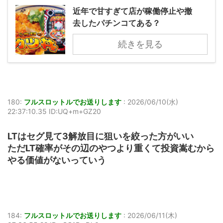
近年で甘すぎて店が稼働停止や撤
去したパチンコてある？
続きを見る
180:
フルスロットルでお送りします
:
2026/06/10(水)
22:37:10.35 ID:UQ+m+GZ20
LTはセグ見て3解放目に狙いを絞った方がいい
ただLT確率がその辺のやつより重くて投資嵩むから
やる価値がないっていう
184:
フルスロットルでお送りします
:
2026/06/11(木)