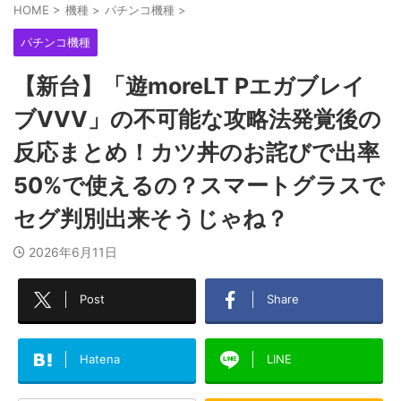
HOME
>
機種
>
パチンコ機種
>
パチンコ機種
【新台】「遊moreLT Pエガブレイ
ブVVV」の不可能な攻略法発覚後の
反応まとめ！カツ丼のお詫びで出率
50%で使えるの？スマートグラスで
セグ判別出来そうじゃね？
2026年6月11日
Post
Share
Hatena
LINE