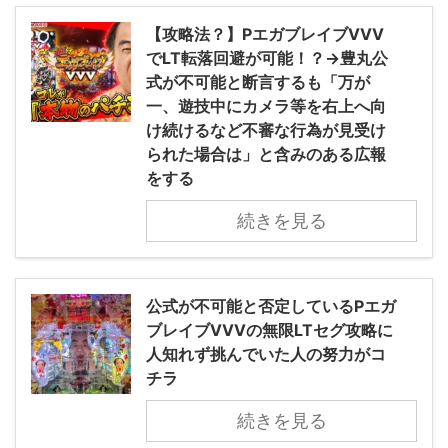
【攻略法？】PエガブレイブVVV
でLT転落回避が可能！？→豊丸公
式が不可能と断言するも「万が
一、遊技中にカメラ等を右上へ向
け続けるなど不審な行為が見受け
られた場合は」と含みのある広報
をする
続きを見る
公式が不可能と否定しているPエガ
ブレイブVVVの無限LTセグ攻略に
人知れず挑んでいた人の努力がコ
チラ
続きを見る