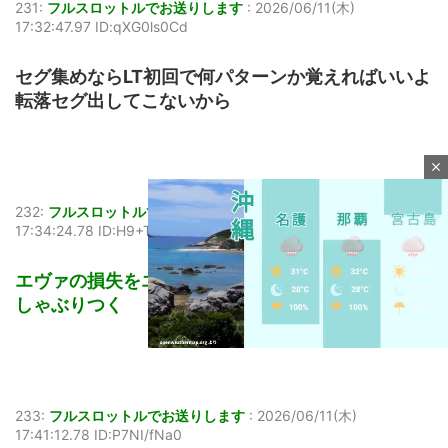
231:
フルスロットルでお送りします
:
2026/06/11(木)
17:32:47.97 ID:qXG0ls0Cd
セグ集めならLT初回で何パターンか覚えればいいよ
転落セグ出してこないから
close
232:
フルスロットルでお送りします
:
2026/06/11(木)
17:34:24.78 ID:H9+TO94H0
エヴァの損失をエガァが取り返してくれてる
しゃぶりつく
M
233:
フルスロットルでお送りします
:
2026/06/11(木)
u
17:41:12.78 ID:P7NI/fNa0
t