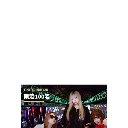
「来店演者に無視されたから帰ります」とツイー
トしたら本人降臨でリプバトル・事情聴取が勃
発！
【アイドル不在？】推しの子のパチスロ、
YOASOBIの使用許可降りなかった疑惑ないか？
ユニバが「次回」という意味深画像をアップ！バ
ジリスクシリーズくるか？
ネイルが特徴的な女性演者さん「指が気になって
仕方ない、スロには不向き」とインスタで言われ
て...