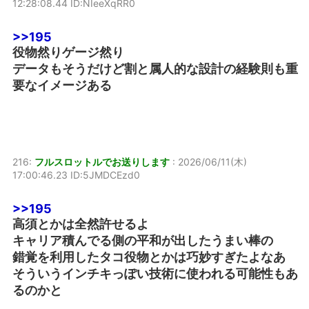
12:28:08.44 ID:NIeeXqRR0
>>195
役物然りゲージ然り
データもそうだけど割と属人的な設計の経験則も重
要なイメージある
216:
フルスロットルでお送りします
:
2026/06/11(木)
17:00:46.23 ID:5JMDCEzd0
>>195
高須とかは全然許せるよ
キャリア積んでる側の平和が出したうまい棒の
錯覚を利用したタコ役物とかは巧妙すぎたよなあ
そういうインチキっぽい技術に使われる可能性もあ
るのかと