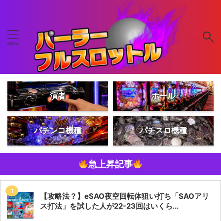
演者
ホール
パチンコ機種
パチスロ機種
急上昇記事
【攻略法？】eSAO夜空回転体狙い打ち「SAOアリ
ス打法」を試した人が22-23回はいくら...