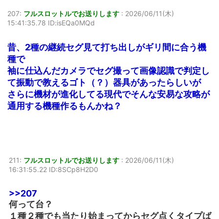
207:
フルスロットルでお送りします
:
2026/06/11(木)
15:41:35.78 ID:isEQa0MQd
昔、2種の継続セグ見て打ち出しがギリ間に合う機
種で
袖に仕込んだカメラでセグ撮って画像認識で判定し
て振動で教えるゴト（？）器具があったらしいが
さらに機材が進化してる現代でそんな安易な攻略が
通用する機種作るもんかね？
211:
フルスロットルでお送りします
:
2026/06/11(木)
16:31:55.22 ID:8SCp8H2D0
>>207
何って台？
１種２種でも当たり始まってからセグ点くタイプば