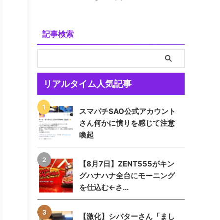
記事検索
リアルタイム人気記事
スマパチSAO公式アカウント
さん何かに憤りを感じて注意
喚起
【8月7日】ZENT555がキン
グハナハナ全台にモーニング
を仕込む←さ...
【激化】シバターさん「まし