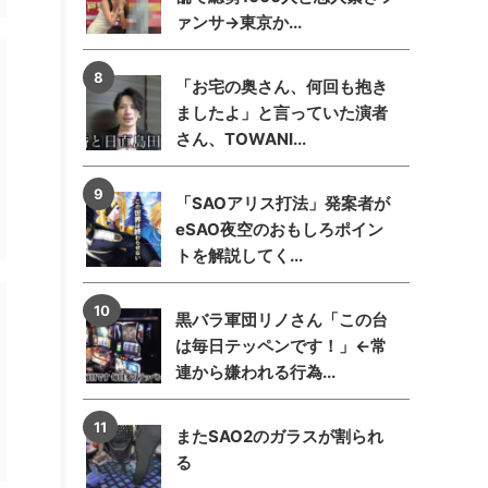
ァンサ→東京か...
「お宅の奥さん、何回も抱き
ましたよ」と言っていた演者
さん、TOWANI...
「SAOアリス打法」発案者が
eSAO夜空のおもしろポイン
トを解説してく...
黒バラ軍団リノさん「この台
は毎日テッペンです！」←常
連から嫌われる行為...
またSAO2のガラスが割られ
る