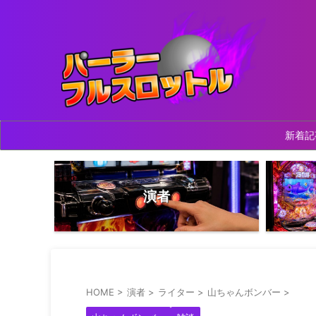
新着記
演者
HOME
>
演者
>
ライター
>
山ちゃんボンバー
>