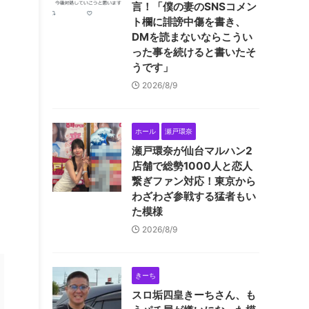
言！「僕の妻のSNSコメン
ト欄に誹謗中傷を書き、
DMを読まないならこうい
った事を続けると書いたそ
うです」
2026/8/9
ホール
瀬戸環奈
瀬戸環奈が仙台マルハン2
店舗で総勢1000人と恋人
繋ぎファン対応！東京から
わざわざ参戦する猛者もい
た模様
2026/8/9
きーち
スロ垢四皇きーちさん、も