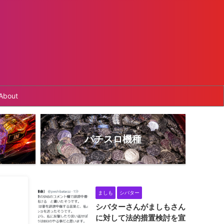
About
パチスロ機種
ましも
シバター
シバターさんがましもさん
に対して法的措置検討を宣