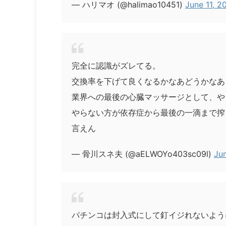
— ハリマオ (@halimao10451)
June 11, 2
完全に認識がズレてる。
交換率を下げて良くなるかなあどうかなあ
業界への最後の心臓マッサージとして、や
やらない方が依存症から最後の一滴まで搾
言えん
— 骨川スネ夫 (@aELWOYo403sc09l)
Jun
パチンコは封入式にして釘イジれないよう