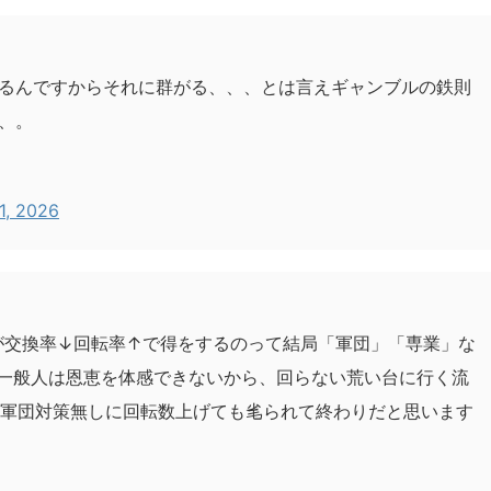
るんですからそれに群がる、、、とは言えギャンブルの鉄則
、。
1, 2026
交換率↓回転率↑で得をするのって結局「軍団」「専業」な
ても一般人は恩恵を体感できないから、回らない荒い台に行く流
び軍団対策無しに回転数上げても毟られて終わりだと思います