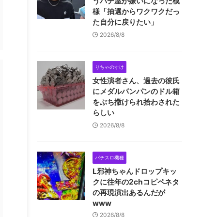
うパチ屋が嫌いになった模
様「抽選からワクワクだっ
た自分に戻りたい」
2026/8/8
りちゃのすけ
女性演者さん、過去の彼氏
にメダルパンパンのドル箱
をぶち撒けられ拾わされた
らしい
2026/8/8
パチスロ機種
L邪神ちゃんドロップキッ
クに往年の2chコピペネタ
の再現演出あるんだが
www
2026/8/8