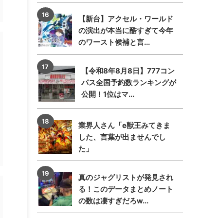
【新台】アクセル・ワールド
の演出が本当に酷すぎて今年
のワースト候補と言...
【令和8年8月8日】777コン
パス全国予約数ランキングが
公開！1位はマ...
業界人さん「e獣王みてきま
した、言葉が出ませんでし
た」
真のジャグリストが発見され
る！このデータまとめノート
の数は凄すぎだろw...