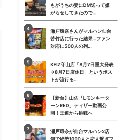
もがうちの妻にDM送って嫌
がらせしてきたので...
瀬戸環奈さんがマルハン仙台
苦竹店に行った結果…ファン
対応に500人の列...
KEIZ守山店「8月7日重大発表
→8月7日店休日」というポス
トが流行る...
【新台】山佐「Lモンキータ
ーンRED」ティザー動画公
開！王道から挑戦へ
瀬戸環奈が仙台マルハン2店
舗で総勢1000人と恋人繋ぎフ