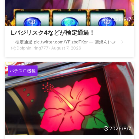
2026/8/7
Lバジリスク4などが検定通過！
・⁠検定通過 pic.twitter.com/YFjzbdTKqr — 蒲焼ん(･ω･ )
(@Dolphin_ring777) August 7, 2026
パチスロ機種
2026/8/7