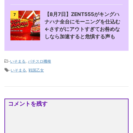
【8月7日】ZENT555がキングハ
7
ナハナ全台にモーニングを仕込む
←さすがにアウトすぎてお咎めな
しなら加速すると危惧する声も
-
いそまる
,
パチスロ機種
-
いそまる
,
戦国乙女
コメントを残す