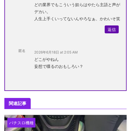
どの業界でもこういう奴らはやたら主語と声が
デカい。
人生上手くいってないんやろなぁ、かわいそ笑
返信
匿名
2026年6月18日 at 2:05 AM
どこがやねん
妄想で喋るのおもしろい？
関連記事
パチスロ機種