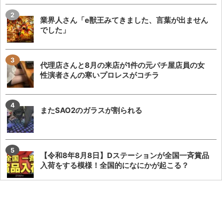
業界人さん「e獣王みてきました、言葉が出ません
でした」
代理店さんと8月の来店が1件の元パチ屋店員の女
性演者さんの寒いプロレスがコチラ
またSAO2のガラスが割られる
【令和8年8月8日】Dステーションが全国一斉賞品
入荷をする模様！全国的になにかが起こる？
KEIZ守山店「8月7日重大発表→8月7日店休日」と
いうポストが流行るが…