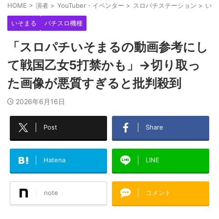
HOME
>
演者
>
YouTuber・イベンター
>
スロパチステーション
>
いそ
いそまる
パチスロ機種
「スロパチいそまるの動画参考にし
て戦国乙女5打禁かも」→切り取っ
た画像が悪質すぎると批判殺到
2026年6月16日
Post
Share
Hatena
LINE
note
コメント