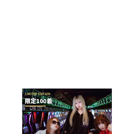
稼働貢献1週の遊技機開発者は全員名前顔写真付き
で謝罪文を業界紙に掲載してもいいと思う
パチンコ実況配信者が自分のミスでSEEDの上位LT
をパンクさせてしまう
【神ファンサ】瀬戸環奈さんが8月8日のマルハン
仙台駅東店・仙台苦竹店予定になるだけで話題沸...
SAO夜空の回転体狙い打ち攻略法は出来るの？プ
ラススタートに本当に入らないんだが