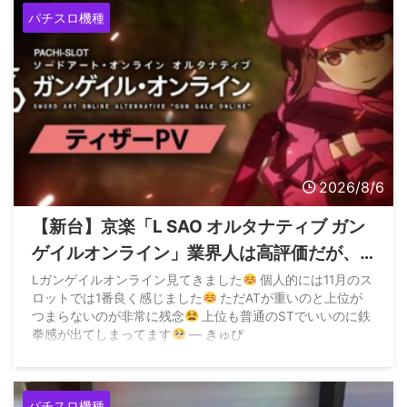
パチスロ機種
2026/8/6
【新台】京楽「L SAO オルタナティブ ガン
ゲイルオンライン」業界人は高評価だが、
上位ATがつまらないらしい
Lガンゲイルオンライン見てきました
個人的には11月のス
ロットでは1番良く感じました
ただATが重いのと上位が
つまらないのが非常に残念
上位も普通のSTでいいのに鉄
拳感が出てしまってます
— きゅぴ
(@WkGeLOrdopCan30) August 5, 2026
パチスロ機種