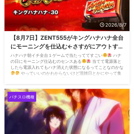
2026/8/7
【8月7日】ZENT555がキングハナハナ全台
にモーニングを仕込む←さすがにアウトす
ぎてお咎めなしなら加速すると危惧する声
ハナハナ朝イチ全台１ゲームで当たっててすごい
ハナ
の日にモーニング仕込むのセンスある
当てて電源落と
も
したら電源入れてもハナ消えた状態になるってことなのかな
やっていいのかわからないけど混雑日とかにやって集
客に繋げるの流行りそうな
pic.twitter.com/BIOzCoq0lc — 味噌
(@z3QM2EHwjP94458) August 7, 2026 &n ...
パチスロ機種