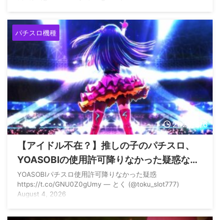
パチスロ機種
2026/8/6
【アイドル不在？】推しの子のパチスロ、
YOASOBIの使用許可降りなかった疑惑ない
か？
YOASOBIパチスロ使用許可降りなかった疑惑
https://t.co/GNU0Z0gUmy — とく (@toku_slot777)
August 4, 2026