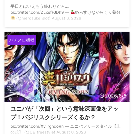
平日とはいえもう終わりだろ….
pic.twitter.com/ZLxefFJDh9 —
めろすけ@からくり養分
(@merosuke_slot) August 6, 2026
パチスロ機種
2026/8/6
ユニバが「次回」という意味深画像をアッ
プ！バジリスクシリーズくるか？
pic.twitter.com/Xv1rghdoRn — ユニバフリースタイル【非
公式】 (@UE_freestyle) August 6, 2026