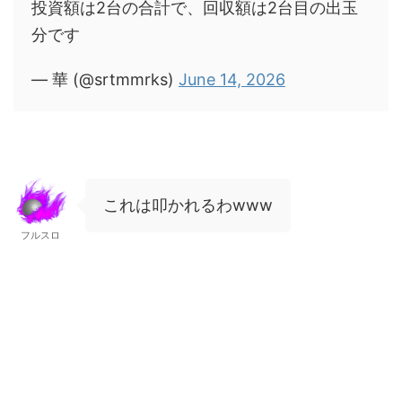
投資額は2台の合計で、回収額は2台目の出玉
分です
— 華 (@srtmmrks)
June 14, 2026
これは叩かれるわwww
フルスロ