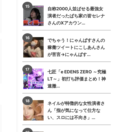
自称2000人並ばせる最強女
演者だったぱち家の皆セレナ
さんのXアカウン...
でちゃう！にゃんぱすさんの
稼働ツイートにこしあんさん
が苦言→にゃんぱす...
七匠「e EDENS ZERO ～究極
LT～」初打ち評価まとめ！神
速撤...
ネイルが特徴的な女性演者さ
ん「指が気になって仕方な
い、スロには不向き」...