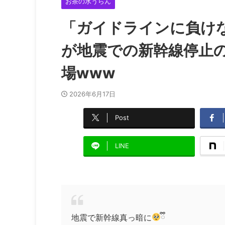
お茶の水うらん
「ガイドラインに負け
が地震での新幹線停止
場www
2026年6月17日
Post
LINE
地震で新幹線真っ暗に
ྀི