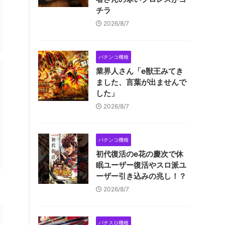
チラ
2026/8/7
パチンコ機種
業界人さん「e獣王みてき
ました、言葉が出ませんで
した」
2026/8/7
パチンコ機種
初代復活のe花の慶次で休
眠ユーザー復活やスロ派ユ
ーザー引き込みの兆し！？
2026/8/7
パチスロ機種