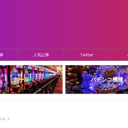
事
人気記事
Twitter
ホール
パチンコ機種
らん
>