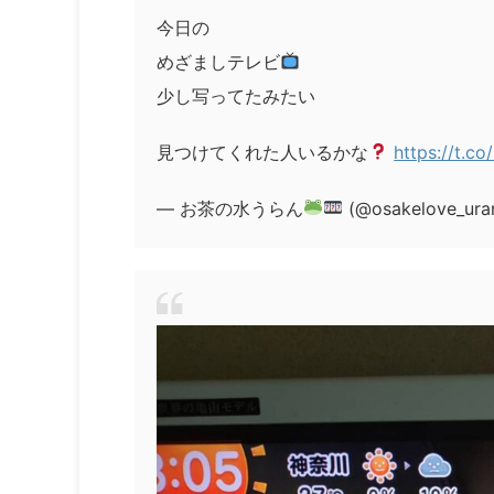
今日の
めざましテレビ
少し写ってたみたい
見つけてくれた人いるかな
https://t.
— お茶の水うらん
(@osakelove_ura