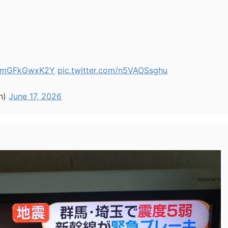
co/mGFkGwxK2Y
pic.twitter.com/n5VAOSsghu
n)
June 17, 2026