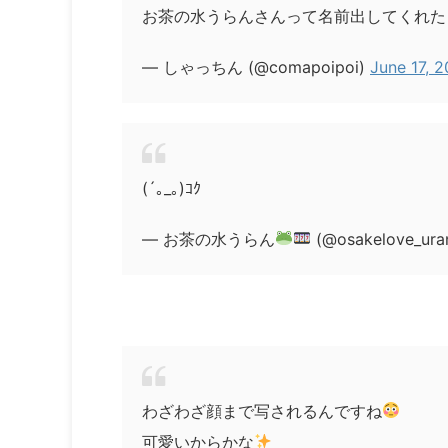
お茶の水うらんさんって名前出してくれた
— しゃっちん (@comapoipoi)
June 17, 
(´｡_｡)ｺｸ
— お茶の水うらん
(@osakelove_ura
わざわざ顔まで写されるんですね
可愛いからかな