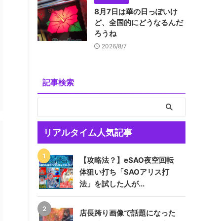
8月7日は華の日っぽいけ
ど、全国的にどうなるんだ
ろうね
2026/8/7
記事検索
リアルタイム人気記事
【攻略法？】eSAO夜空回転
体狙い打ち「SAOアリス打
法」を試した人が...
店長跨り画像で話題になった