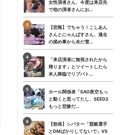
女性演者さん、今度は来店先
で他の演者さんにお...
【悲報】でちゃう！こしあん
さんとにゃんぱすさん、過去
の揉め事から未だ雪...
「来店演者に無視されたから
帰ります」とツイートしたら
本人降臨でリプバト...
ホール関係者「SAO夜空もっ
と動くと思ってたし、SEED2
もっと悲惨だ...
【勃発】シバター「競艇選手
とDMばかりしてないで」VS