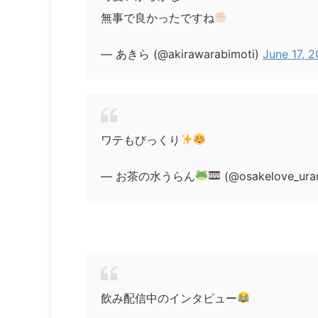
無事で良かったですね
— あきら (@akirawarabimoti)
June 17, 
ワテもびっくり
— お茶の水うらん
(@osakelove_ura
飲み配信中のインタビュー