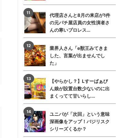
代理店さんと8月の来店が1件
の元パチ屋店員の女性演者さ
んの寒いプロレス...
業界人さん「e獣王みてきま
した、言葉が出ませんでし
た」
【やらかし？】Lすーぱぁび
ん娘が設置台数少ないのに出
まくってて甘いらし...
ユニバが「次回」という意味
深画像をアップ！バジリスク
シリーズくるか？