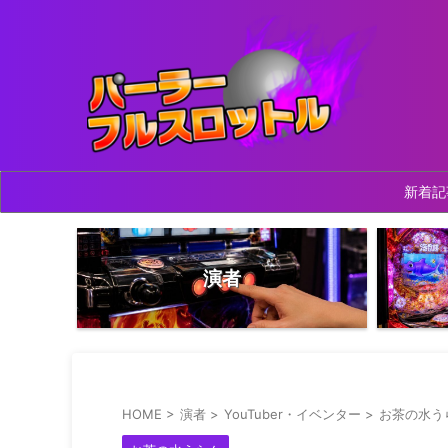
新着記
演者
HOME
>
演者
>
YouTuber・イベンター
>
お茶の水う