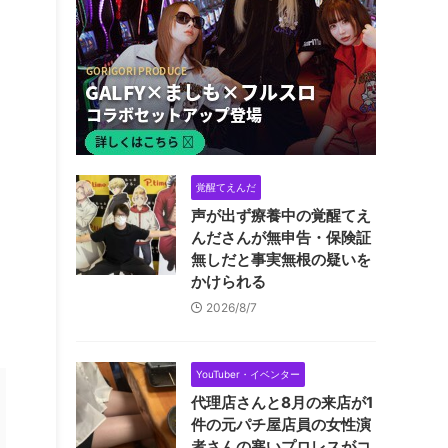
覚醒てえんだ
声が出ず療養中の覚醒てえ
んださんが無申告・保険証
無しだと事実無根の疑いを
かけられる
2026/8/7
YouTuber・イベンター
代理店さんと8月の来店が1
件の元パチ屋店員の女性演
者さんの寒いプロレスがコ