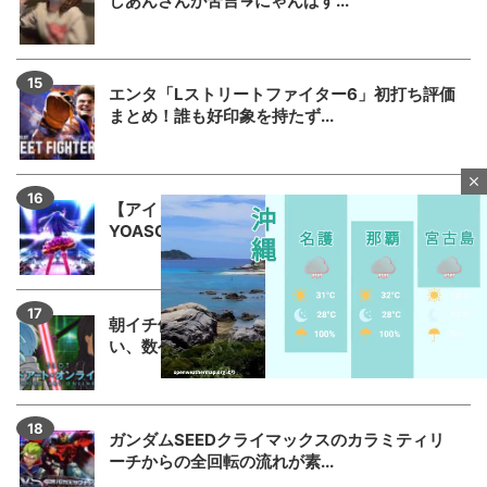
しあんさんが苦言→にゃんぱす...
エンタ「Lストリートファイター6」初打ち評価
まとめ！誰も好印象を持たず...
close
【アイドル不在？】推しの子のパチスロ、
YOASOBIの使用許可降りなか...
朝イチ他人の確保券に気づかずに座ってしま
い、数ゲームで中段チェリー引い...
M
ガンダムSEEDクライマックスのカラミティリ
u
ーチからの全回転の流れが素...
t