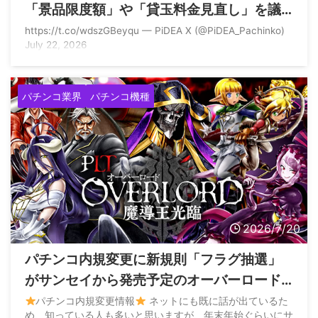
「景品限度額」や「貸玉料金見直し」を議
論する模様
https://t.co/wdszGBeyqu — PiDEA X (@PiDEA_Pachinko)
July 22, 2026
パチンコ業界
パチンコ機種
2026/7/20
パチンコ内規変更に新規則「フラグ抽選」
がサンセイから発売予定のオーバーロード
から搭載される模様
パチンコ内規変更情報
ネットにも既に話が出ているた
め、知っている人も多いと思いますが、年末年始ぐらいにサ