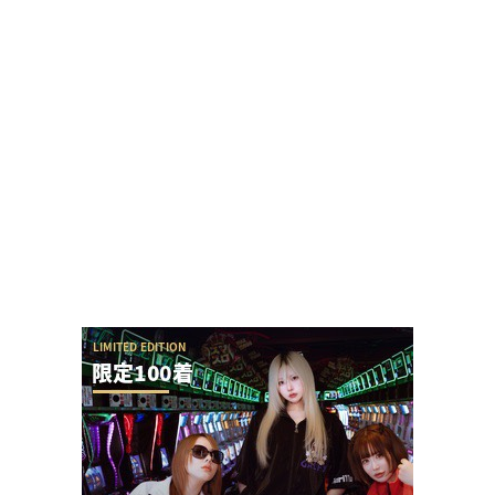
「来店演者に無視されたから帰ります」とツイー
トしたら本人降臨でリプバトル・事情聴取が勃
発！
【アイドル不在？】推しの子のパチスロ、
YOASOBIの使用許可降りなかった疑惑ないか？
ユニバが「次回」という意味深画像をアップ！バ
ジリスクシリーズくるか？
ネイルが特徴的な女性演者さん「指が気になって
仕方ない、スロには不向き」とインスタで言われ
て...