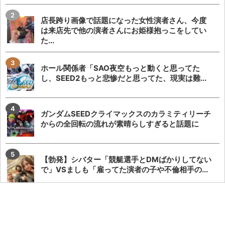
店長跨り画像で話題になった女性演者さん、今度
は来店先で他の演者さんにお姫様抱っこをしてい
た...
ホール関係者「SAO夜空もっと動くと思ってた
し、SEED2もっと悲惨だと思ってた、現実は難...
ガンダムSEEDクライマックスのカラミティリーチ
からの全回転の流れが素晴らしすぎると話題に
【勃発】シバター「競艇選手とDMばかりしてない
で」VSましも「雇ってた演者の子や不倫相手の...
【悲報】でちゃう！こしあんさんとにゃんぱすさ
ん、過去の揉め事から未だ雪解けしていない模様