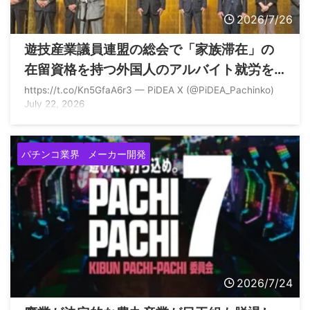
2026/7/26
遊技産業議員連盟の総会で「家族滞在」の
在留資格を持つ外国人のアルバイト就労を
認める方向性が示されるも道のりは遠そう
https://t.co/Kn5GfaA6r3 — PiDEA X (@PiDEA_Pachinko)
July 22, 2026
パチンコ業界
メーカー開発
2026/7/24