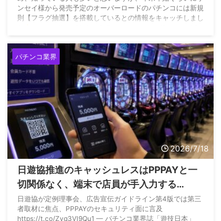
ンセイ様から発売予定のオーバーロードのパチンコには新規
則【フラグ抽選】を搭載しているとの情報をキャッチしまし
た
… https://t.co/iSt8ppjGt7 pic.twitter.com/QodazVsS0z
— パチンカス人生に一片の悔い無し (@umeko777kirari)
July 18, 2026
パチンコ業界
2026/7/18
日遊協推進のキャッシュレスはPPPAYと一
切関係なく、端末で店員が手入力する
PPPAYは依存症対策にならず誤入力や不正
日遊協が定例理事会、広告宣伝ガイドライン第4版では第三
者取材に焦点、PPPAYのセキュリティ面に言及
の問題も孕んでいると明言
https://t.co/Zyq3VI9Qu1 — パチンコ業界誌「遊技日本」