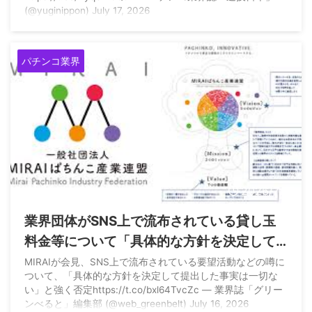
(@yuginippon) July 17, 2026
パチンコ業界
2026/7/17
業界団体がSNS上で流布されている貸し玉
料金等について「具体的な方針を決定して
提出した事実は一切ない」と強く否定
MIRAIが会見、SNS上で流布されている要望活動などの噂に
ついて、「具体的な方針を決定して提出した事実は一切な
い」と強く否定https://t.co/bxl64TvcZc — 業界誌「グリー
ンべると」編集部 (@web_greenbelt) July 16, 2026