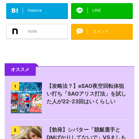
Hatena
LINE
note
コメント
オススメ
【攻略法？】eSAO夜空回転体狙
1
い打ち「SAOアリス打法」を試し
た人が22-23回はいくらしい
【勃発】シバター「競艇選手と
2
DMばかりしてないで」VSましも