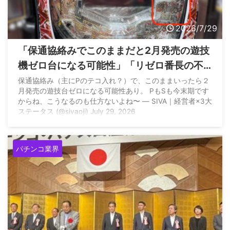
2026/7/29
「保通協絡みでこのままだと2月発売の遊技
機ゼロ台になる可能性」「リゼロ番長の不
正基板の犯人が関西でめくれる」など経営
保通協絡み（主にPのテコ入れ？）で、このままいったら２
月発売の遊技台ゼロになる可能性あり。 PもSも今末期です
者が匂わす
からね、こうなるのも仕方ないよね〜 — SIVA｜経営者×3大
ステータス (@sivaoji) July 29, 2026
パチンコ業界