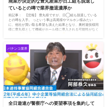
廃業が決定的な豊丸産業が日工組も脱退し
ているとの噂で業界撤退濃厚か
前記事： 【悲報】 豊丸様ですが、日◯組も脱退している
との噂を入手。 っという事は高尾様やマルホン様みたい
に、他社が買い取る希望も潰えた結果となり、奧村遊技様同
様に豊丸様として機械がホール様に導入される可能性がなく
なり、業界撤退が濃厚になりました
pic.twitter.com/sVeP17buco — パチンカス人生に一片の悔
い無し (@umeko777kirari) July 24, 2026
パチンコ業界
2026/7/23
全日遊連が警察庁への要望事項を集約して