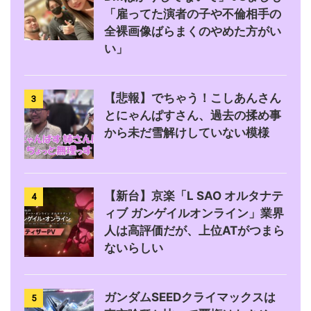
「雇ってた演者の子や不倫相手の
全裸画像ばらまくのやめた方がい
い」
【悲報】でちゃう！こしあんさん
3
とにゃんぱすさん、過去の揉め事
から未だ雪解けしていない模様
【新台】京楽「L SAO オルタナテ
4
ィブ ガンゲイルオンライン」業界
人は高評価だが、上位ATがつまら
ないらしい
ガンダムSEEDクライマックスは
5