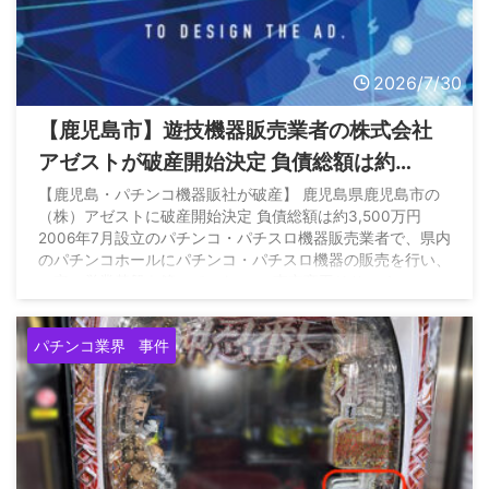
2026/7/30
【鹿児島市】遊技機器販売業者の株式会社
アゼストが破産開始決定 負債総額は約
3,500万円
【鹿児島・パチンコ機器販社が破産】 鹿児島県鹿児島市の
（株）アゼストに破産開始決定 負債総額は約3,500万円
2006年7月設立のパチンコ・パチスロ機器販売業者で、県内
のパチンコホールにパチンコ・パチスロ機器の販売を行い、
一定の営業基盤を築いていた… — 東京商工リサーチ
［TSR］公式 (@TSR_NEWS) July 28, 2026
パチンコ業界
事件