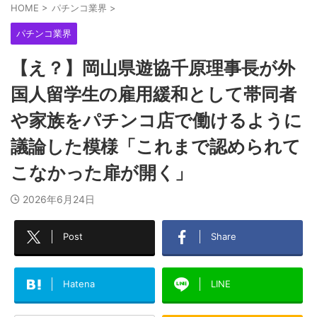
HOME
>
パチンコ業界
>
パチンコ業界
【え？】岡山県遊協千原理事長が外
国人留学生の雇用緩和として帯同者
や家族をパチンコ店で働けるように
議論した模様「これまで認められて
こなかった扉が開く」
2026年6月24日
Post
Share
Hatena
LINE