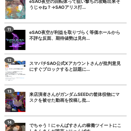
eSAO夜空の回転体って狙い撃ちの攻略出来そ
うじゃね？→SAOアリス打...
eSAO夜空が利益を取りづらく等価ホールから
不評な反面、期待値勢は見向...
スマパチSAO公式Xアカウントさんが批判意見
にすぐブロックすると話題に...
来店演者さんがガンダムSEEDの筐体役物にマ
スクを被せた動画を投稿し批...
でちゃう！にゃんぱすさんの稼働ツイートにこ