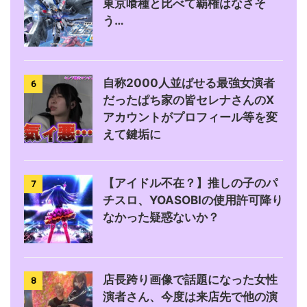
東京喰種と比べて覇権はなさそ
う…
自称2000人並ばせる最強女演者
6
だったぱち家の皆セレナさんのX
アカウントがプロフィール等を変
えて鍵垢に
【アイドル不在？】推しの子のパ
7
チスロ、YOASOBIの使用許可降り
なかった疑惑ないか？
店長跨り画像で話題になった女性
8
演者さん、今度は来店先で他の演