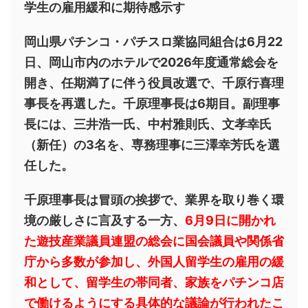
学生の雇用緩和に期待感示す
岡山県パチンコ・パチスロ業協同組合は6月22
日、岡山市内のホテルで2026年度通常総会を
開き、任期満了に伴う役員改選で、千原行喜理
事長を再選した。千原理事長は6期目。副理事
長には、三井浩一氏、中村雅則氏、文孝幸氏
（新任）の3名を、専務理事に三澤幸芳氏を選
任した。
千原理事長は冒頭の挨拶で、業界を取り巻く環
境の厳しさに言及する一方、
6月9日に開かれ
た遊技産業議員連盟の総会に国会議員や関係省
庁から多数が参加し、外国人留学生の雇用の緩
和として、留学生の帯同者、家族をパチンコ店
で働けるようにする具体的な議論が行われたこ