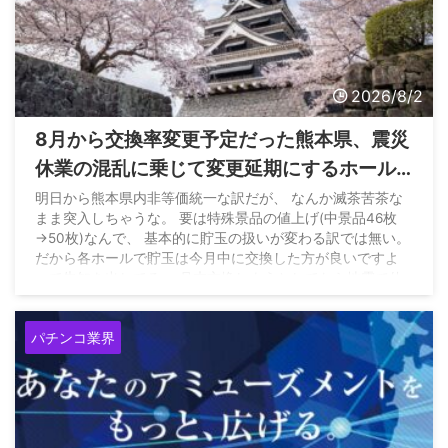
2026/8/2
8月から交換率変更予定だった熊本県、震災
休業の混乱に乗じて変更延期にするホール
まで現れてる模様
明日から熊本県内非等価統一な訳だが、 なんか滅茶苦茶な
まま突入しちゃうな。 要は特殊景品の値上げ(中景品46枚
→50枚)なんで、 基本的に貯玉の扱いが変わる訳では無い。
だから各ホールで貯玉は今月中に交換した方が良いですよ
って告知を出してる。 月末交換しようとしてたら地震で休
業奴
— MOP (@mop_shouji) July 31, 2026
パチンコ業界