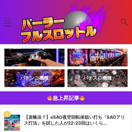
演者
ホール
パチンコ機種
パチスロ機種
急上昇記事
【攻略法？】eSAO夜空回転体狙い打ち「SAOアリ
ス打法」を試した人が22-23回はいくら...