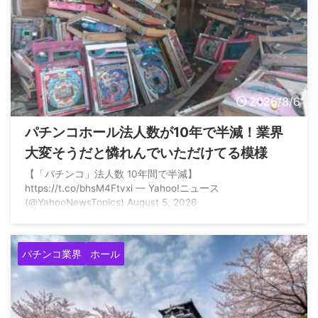
2026/8/6
パチンコホール法人数が10年で半減！業界
大変そうだと憐れんでいただけてる模様
【「パチンコ」法人数 10年間で半減】
https://t.co/bhsM4Ftvxi — Yahoo!ニュース
(@YahooNewsTopics) August 5, 2026
パチンコ業界
ホール