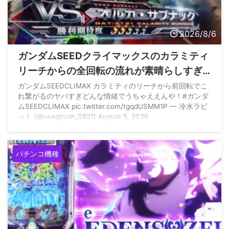
2026/8/6
ガンダムSEEDクライマックスのカラミティ
リーチからの全回転の流れが素晴らしすぎ
ると話題に
ガンダムSEEDCLIMAX カラミティのリーチから前回転でこ
れ繋がるのヤバすぎどんな情緒でうちゃええんや！#ガンダ
ムSEEDCLIMAX pic.twitter.com/tgqdUSMM1P — 冷水ラビ
ット (@usagirush_0821) August 5, 2026
パチンコ機種