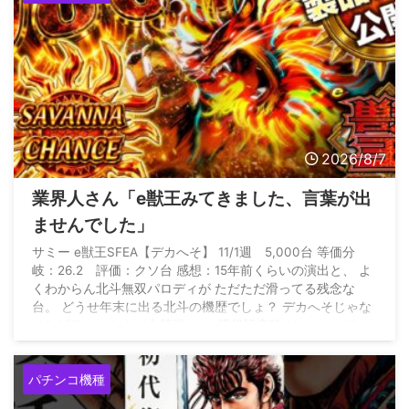
2026/8/7
業界人さん「e獣王みてきました、言葉が出
ませんでした」
サミー e獣王SFEA【デカへそ】 11/1週 5,000台 等価分
岐：26.2 評価：クソ台 感想：15年前くらいの演出と、 よ
くわからん北斗無双パロディが ただただ滑ってる残念な
台。 どうせ年末に出る北斗の機歴でしょ？ デカへそじゃな
ければワーストクソ台筆頭。 — 現役設定師 (@genn_eki)
August 6, 2026
パチンコ機種