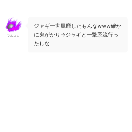
ジャギ一世風靡したもんなwww確か
に鬼がかり→ジャギと一撃系流行っ
フルスロ
たしな