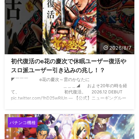
2026/8/7
初代復活のe花の慶次で休眠ユーザー復活や
スロ派ユーザー引き込みの兆し！？
◤￣￣￣ e花の慶次～雲のかなたに
＿＿＿◢ およそ20年の時を経
て、 初代復活。 2026.12 DEBUT
pic.twitter.com/1hD25wRiUn — 【公式】ニューギングルー
プ (@NewginGroup) July 31, 2026
パチンコ機種