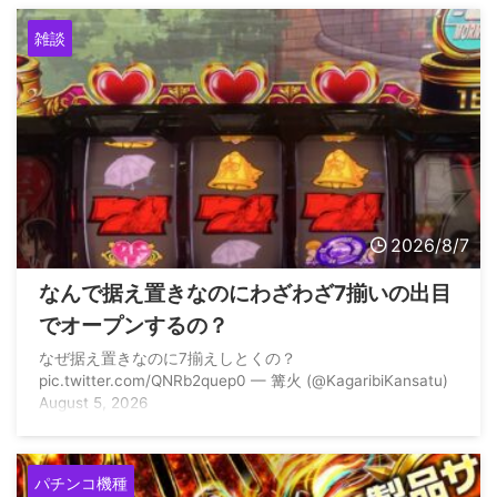
雑談
2026/8/7
なんで据え置きなのにわざわざ7揃いの出目
でオープンするの？
なぜ据え置きなのに7揃えしとくの？
pic.twitter.com/QNRb2quep0 — 篝火 (@KagaribiKansatu)
August 5, 2026
パチンコ機種