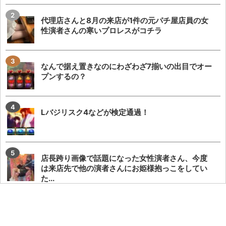
代理店さんと8月の来店が1件の元パチ屋店員の女
性演者さんの寒いプロレスがコチラ
なんで据え置きなのにわざわざ7揃いの出目でオー
プンするの？
Lバジリスク4などが検定通過！
店長跨り画像で話題になった女性演者さん、今度
は来店先で他の演者さんにお姫様抱っこをしてい
た...
声が出ず療養中の覚醒てえんださんが無申告・保
険証無しだと事実無根の疑いをかけられる