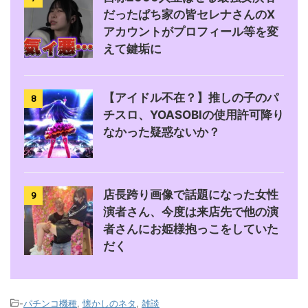
だったぱち家の皆セレナさんのX
アカウントがプロフィール等を変
えて鍵垢に
【アイドル不在？】推しの子のパ
8
チスロ、YOASOBIの使用許可降り
なかった疑惑ないか？
店長跨り画像で話題になった女性
9
演者さん、今度は来店先で他の演
者さんにお姫様抱っこをしていた
だく
-
パチンコ機種
,
懐かしのネタ
,
雑談