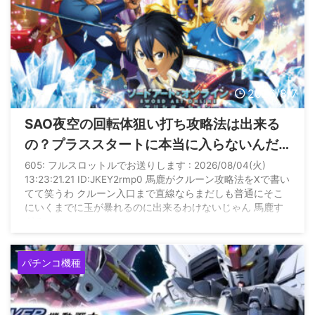
2026/8/7
SAO夜空の回転体狙い打ち攻略法は出来る
の？プラススタートに本当に入らないんだ
が
605: フルスロットルでお送りします : 2026/08/04(火)
13:23:21.21 ID:JKEY2rmp0 馬鹿がクルーン攻略法をXで書い
てて笑うわ クルーン入口まで直線ならまだしも普通にそこ
にいくまでに玉が暴れるのに出来るわけないじゃん 馬鹿す
ぎる
パチンコ機種