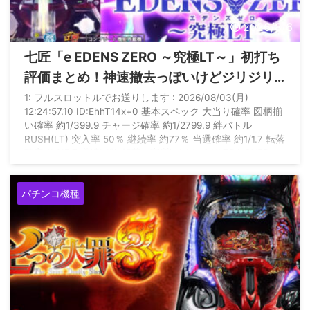
2026/8/6
七匠「e EDENS ZERO ～究極LT～」初打ち
評価まとめ！神速撤去っぽいけどジリジリ
人気出る機種ってあったか？
1: フルスロットルでお送りします : 2026/08/03(月)
12:24:57.10 ID:EhhT14x+0 基本スペック 大当り確率 図柄揃
い確率 約1/399.9 チャージ確率 約1/2799.9 絆バトル
RUSH(LT) 突入率 50％ 継続率 約77％ 当選確率 約1/1.7 転落
確率 約1/5.7 継続回数 転落or実質次回まで ULTRA OVER
DRIVE(究極LT) 継続率 約77％ 当選確率 約1/1.3 転落確率 約
1/4.2 継続回数 転落or実質次回まで 賞球数 1＆5＆ ...
パチンコ機種