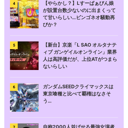
【やらかし？】Lすーぱぁびん娘
4
が設置台数少ないのに出まくって
て甘いらしい…ビンゴネオ騒動再
びか？
【新台】京楽「L SAO オルタナテ
5
ィブ ガンゲイルオンライン」業界
人は高評価だが、上位ATがつまら
ないらしい
ガンダムSEEDクライマックスは
6
東京喰種と比べて覇権はなさそ
う…
自称2000人並ばせる最強女演者
7