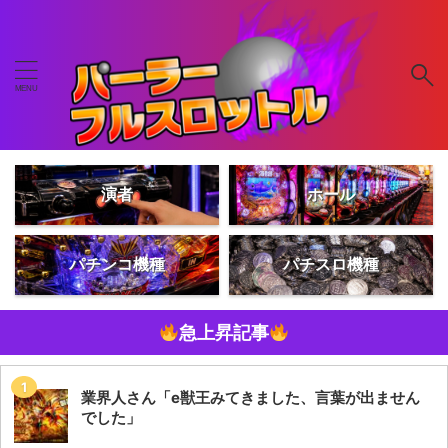
演者
ホール
パチンコ機種
パチスロ機種
急上昇記事
業界人さん「e獣王みてきました、言葉が出ません
でした」