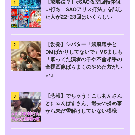
【攻略法？】eSAO夜空回転体狙
1
い打ち「SAOアリス打法」を試し
た人が22-23回はいくらしい
【勃発】シバター「競艇選手と
2
DMばかりしてないで」VSましも
「雇ってた演者の子や不倫相手の
全裸画像ばらまくのやめた方がい
い」
【悲報】でちゃう！こしあんさん
3
とにゃんぱすさん、過去の揉め事
から未だ雪解けしていない模様