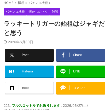
HOME
>
機種
>
パチンコ機種
>
パチンコ機種
懐かしのネタ
雑談
ラッキートリガーの始祖はジャギだ
と思う
2026年6月30日
Post
Share
Hatena
LINE
note
コメント
223:
フルスロットルでお送りします
:
2026/06/27(土)