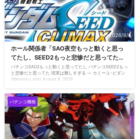
2026/8/6
ホール関係者「SAO夜空もっと動くと思っ
てたし、SEED2もっと悲惨だと思ってた、
現実は難しすぎる」
パチンコSAO2もっと動くと思ってたし パチンコSEED2もっ
と悲惨だと思ってた 現実は難しすぎる — カミーユ･ビダン
(@kamiyu_slot) August 6, 2026
パチンコ機種