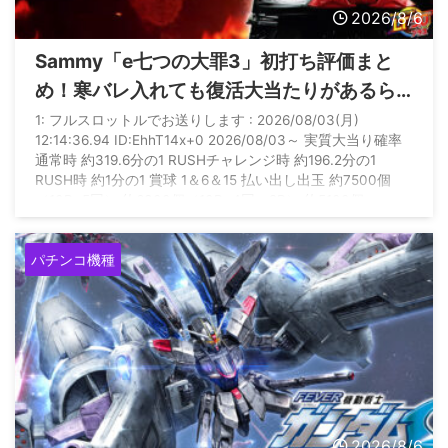
2026/8/6
Sammy「e七つの大罪3」初打ち評価まと
め！寒バレ入れても復活大当たりがあるら
しいぞ
1: フルスロットルでお送りします : 2026/08/03(月)
12:14:36.94 ID:EhhT14x+0 2026/08/03～ 実質大当り確率
通常時 約319.6分の1 RUSHチャレンジ時 約196.2分の1
RUSH時 約1分の1 賞球 1＆6＆15 払い出し出玉 約7500個
（10R×5回） 約6300個（10R×4回＋2R） 約5100個
（10R×3回＋2R×2回） 約3900個（10R×2回＋2R×3回） 約
2700個（10R回＋2R×4回） 約1500個（2R×5回） 約450 ...
パチンコ機種
2026/8/6