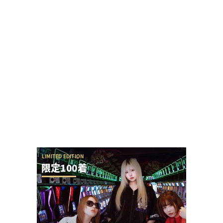
【勃発】シバター「競艇選手とDMばかりしてない
で」VSましも「雇ってた演者の子や不倫相手の...
【攻略法？】eSAO夜空回転体狙い打ち「SAOアリ
ス打法」を試した人が22-23回はいくら...
【圧巻】完璧過ぎるからサー通路が完成する
【やらかし？】Lすーぱぁびん娘が設置台数少ない
のに出まくってて甘いらしい…ビンゴネオ騒動再...