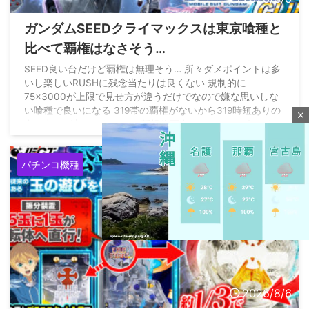
ガンダムSEEDクライマックスは東京喰種と
比べて覇権はなさそう…
SEED良い台だけど覇権は無理そう… 所々ダメポイントは多
いし楽しいRUSHに残念当たりは良くない 規制的に
75×3000が上限で見せ方が違うだけでなので嫌な思いしな
い喰種で良いになる 319帯の覇権がないから319時短ありの
close
台で出せば良かったのに… 新規作画多めでファンも気にな
るのに399の52凸は無理よ
pic.twitter.com/gRq26dHfYt
— 最強黄金騎士ぱちんかす
(@Gold_WolfGARO_) August
パチンコ機種
4, 2026
M
u
2026/8/6
t