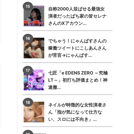
自称2000人並ばせる最強女
演者だったぱち家の皆セレナ
さんのXアカウン...
でちゃう！にゃんぱすさんの
稼働ツイートにこしあんさん
が苦言→にゃんぱす...
七匠「e EDENS ZERO ～究極
LT～」初打ち評価まとめ！神
速撤...
ネイルが特徴的な女性演者さ
ん「指が気になって仕方な
い、スロには不向き」...