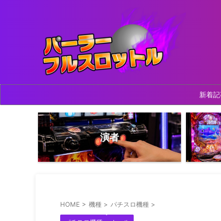
新着記
演者
HOME
>
機種
>
パチスロ機種
>