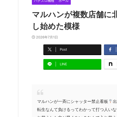
パチスロ機種
ホール
マルハンが複数店舗に
し始めた模様
2026年7月1日
Post
LINE
マルハンが一斉にシャッター禁止看板
転生なんて負けるってわかって打つ人いな