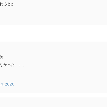
れるとか
6
笑
なかった、、、
 1, 2026