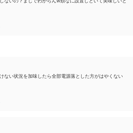
しないの？まじでわからんw頑なに設置しといて美味しいと
6
けない状況を加味したら全部電源落とした方がはやくない
6