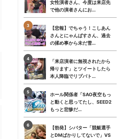
女性演者さん、今度は来店先
で他の演者さんにお...
【悲報】でちゃう！こしあん
さんとにゃんぱすさん、過去
の揉め事から未だ雪...
「来店演者に無視されたから
帰ります」とツイートしたら
本人降臨でリプバト...
ホール関係者「SAO夜空もっ
と動くと思ってたし、SEED2
もっと悲惨だ...
【勃発】シバター「競艇選手
とDMばかりしてないで」VS