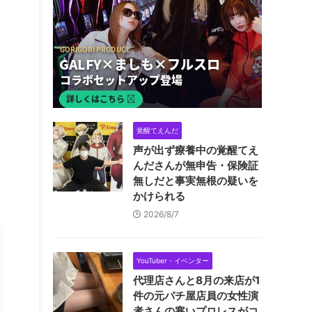
覚醒てえんだ
声が出ず療養中の覚醒てえ
んださんが無申告・保険証
無しだと事実無根の疑いを
かけられる
2026/8/7
YouTuber・イベンター
代理店さんと8月の来店が1
件の元パチ屋店員の女性演
者さんの寒いプロレスがコ