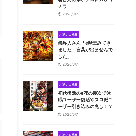
チラ
2026/8/7
パチンコ機種
業界人さん「e獣王みてき
ました、言葉が出ませんで
した」
2026/8/7
パチンコ機種
初代復活のe花の慶次で休
眠ユーザー復活やスロ派ユ
ーザー引き込みの兆し！？
2026/8/7
パチスロ機種