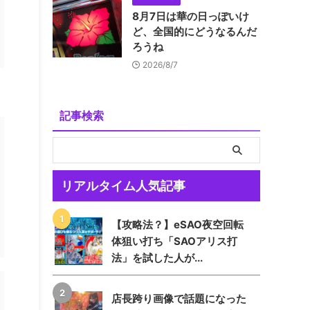
8月7日は華の日っぽいけ
ど、全国的にどうなるんだ
ろうね
2026/8/7
記事検索
リアルタイム人気記事
【攻略法？】eSAO夜空回転
体狙い打ち「SAOアリス打
法」を試した人が...
店長跨り画像で話題になった