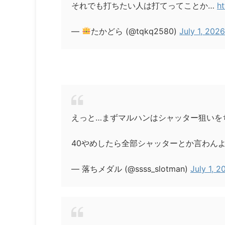
それでも打ちたい人は打てってことか…
ht
—
たかどら (@tqkq2580)
July 1, 202
えっと…まずマルハンはシャッター狙いを
40やめしたら全部シャッターとか言わん
— 落ちメダル (@ssss_slotman)
July 1, 2