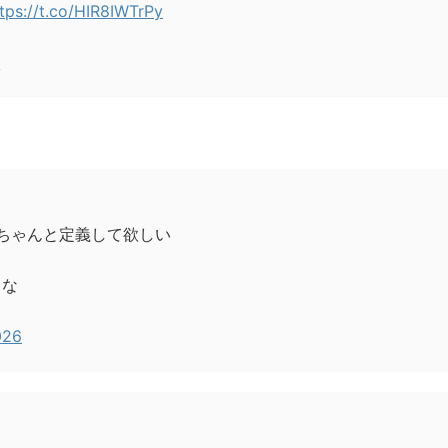
tps://t.co/HIR8IWTrPy
6
ちゃんと定義して欲しい
よな
026