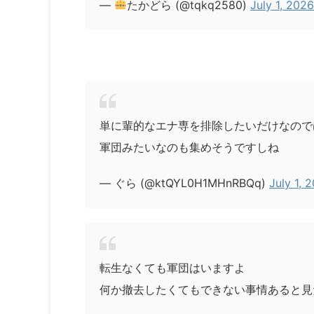
—
たかどら (@tqkq2580)
July 1, 202
単に輩的なエナ専を排除したいだけなので
軍団みたいなのも集めそうですしね
— ぐら (@ktQYL0H1MHnRBQq)
July 1, 
転生なくても軍団はいますよ
何か撤去したくてもできない事情あると見