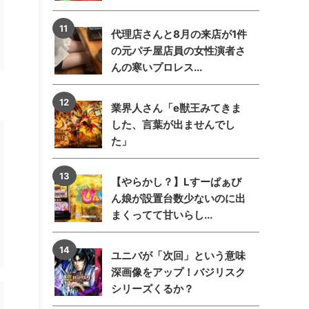
代理店さんと8月の来店が1件
の元パチ屋店員の女性演者さ
んの寒いプロレス...
業界人さん「e獣王みてきま
した、言葉が出ませんでし
た」
【やらかし？】Lすーぱぁび
ん娘が設置台数少ないのに出
まくってて甘いらし...
ユニバが「次回」という意味
深画像をアップ！バジリスク
シリーズくるか？