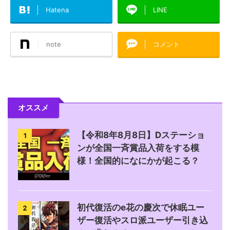
Hatena
LINE
note
コメント
オススメ
【令和8年8月8日】Dステーショ
1
ンが全国一斉賞品入荷をする模
様！全国的になにかが起こる？
初代復活のe花の慶次で休眠ユー
2
ザー復活やスロ派ユーザー引き込