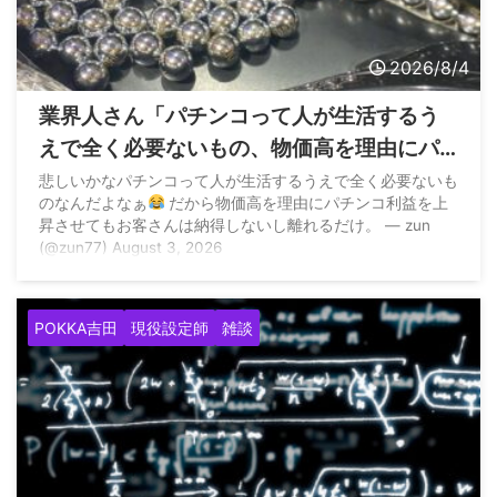
2026/8/4
業界人さん「パチンコって人が生活するう
えで全く必要ないもの、物価高を理由にパ
チンコ利益を上昇させてもお客さんは納得
悲しいかなパチンコって人が生活するうえで全く必要ないも
のなんだよなぁ
だから物価高を理由にパチンコ利益を上
しないし離れるだけ」
昇させてもお客さんは納得しないし離れるだけ。 — zun
(@zun77) August 3, 2026
POKKA吉田
現役設定師
雑談