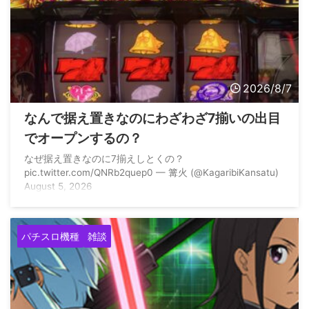
2026/8/7
なんで据え置きなのにわざわざ7揃いの出目
でオープンするの？
なぜ据え置きなのに7揃えしとくの？
pic.twitter.com/QNRb2quep0 — 篝火 (@KagaribiKansatu)
August 5, 2026
パチスロ機種
雑談