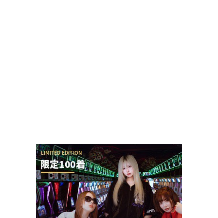
【神ファンサ】瀬戸環奈さんが8月8日のマルハン
仙台駅東店・仙台苦竹店予定になるだけで話題沸...
今の時代、時間かけてまで羽根アタッカーの羽根
モノを調整管理できる人ってどれくらいいるの？
稼働貢献1週の遊技機開発者は全員名前顔写真付き
で謝罪文を業界紙に掲載してもいいと思う
パチンコ実況配信者が自分のミスでSEEDの上位LT
をパンクさせてしまう