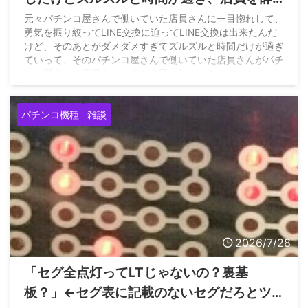
めると聞いたので久々に連絡取ってみた結
元々パチンコ屋さんで働いていた店員さんに一目惚れして、
勇気を振り絞ってLINE交換に迫ってLINE交換は出来たんだ
果www
けど、そのあとがダメダメすぎてズルズルと時間だけが過ぎ
ていって、そのパチンコ屋さんで働いていた店員さんがパチ
ンコ屋さんの店員をやめると小耳に挟んだのをきっかけに
LINEしたんだけ… pic.twitter.com/fDS3rpnb1a — きーち
(@kiichi__55) July 28, 2026
パチンコ機種
雑談
2026/7/28
「セグ全点灯ってLTじゃないの？裏基
板？」←セグ表に記載のないセグだろとツ