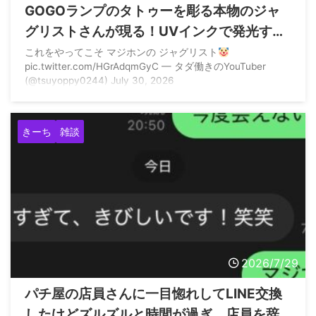
GOGOランプのタトゥーを彫る本物のジャ
グリストさんが現る！UVインクで発光する
模様
これをやってこそ マジホンの ジャグリスト
pic.twitter.com/HGrAdqmGyC — タダ働きのYouTuber
(@tsuyoppy0244) July 30, 2026
きーち
雑談
2026/7/29
パチ屋の店員さんに一目惚れしてLINE交換
したけどズルズルと時間が過ぎ、店員を辞