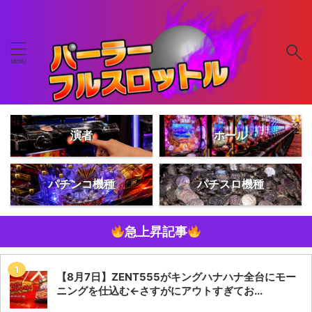
演者
ホール
パチンコ機種
パチスロ機種
急上昇記事
【8月7日】ZENT555がキングハナハナ全台にモー
ニングを仕込む←さすがにアウトすぎてお...