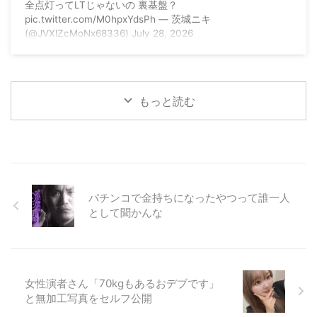
ッコまれる
全点灯ってLTじゃないの 裏基盤？
pic.twitter.com/M0hpxYdsPh — 茨城ニキ
(@JVXlZcMoNx68336) July 28, 2026
もっと読む
パチンコで金持ちになったやつって誰一人
として聞かんな
女性演者さん「70kgもあるおデブです」
と無加工写真をセルフ公開