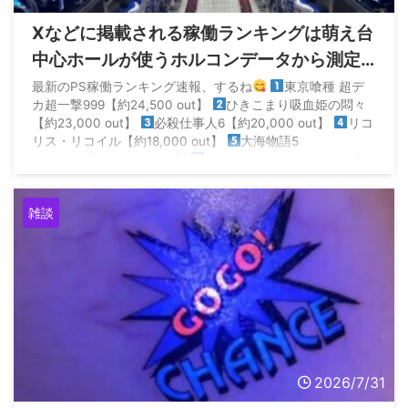
Xなどに掲載される稼働ランキングは萌え台
中心ホールが使うホルコンデータから測定
されてるから参考にならないらしい
最新のPS稼働ランキング速報、するね
東京喰種 超デ
カ超一撃999【約24,500 out】
ひきこまり吸血姫の悶々
【約23,000 out】
必殺仕事人6【約20,000 out】
リコ
リス・リコイル【約18,000 out】
大海物語5
SPECIAL【約14,000 out】
東京喰種 TOKYO GHOUL【約
14,000 out】… https://t.co/ll19dz ...
雑談
2026/7/31