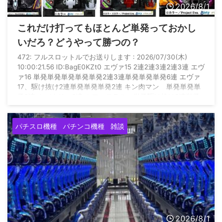
2026/8/1
これだけ打ってもほとんど単発っておかし
いだろ？どうやって勝つの？
472: フルスロットルでお送りします : 2026/07/30(木)
10:00:21.56 ID:BagE0KZt0 エヴァ15 2連2連3連2連3連 エヴ
ァ16 単発単発単発単発単発2連3連単発単発単発6連 エヴァ
17、駆け抜け2連単発単発単発2連 キン肉マン 単発単発単
発2連 カバネリ 2連 カフェテラス 単発駆け抜け2連単発
単発単発単発駆け抜け駆け抜け駆け抜け グール 単発駆け
抜け単発単発3連 暴凶 3連2連駆け抜け駆け抜け なのは
パチスロ機種
パチンコ機種
雑談
3連 何これ いつになったら勝てるの？ これだけ当たり引い
て万 ...
2026/8/1