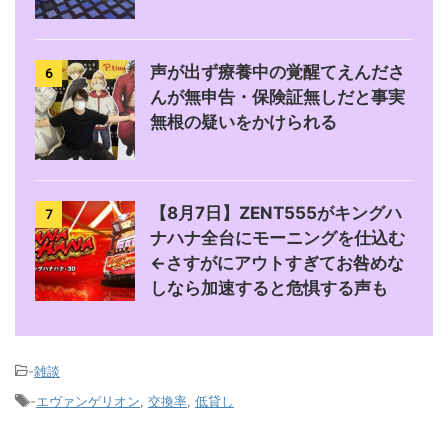
声が出ず療養中の覚醒てえんださ
6
んが無申告・保険証無しだと事実
無根の疑いをかけられる
【8月7日】ZENT555がキングハ
7
ナハナ全台にモーニングを仕込む
←さすがにアウトすぎてお咎めな
しなら加速すると危惧する声も
-
雑談
-
エヴァンゲリオン
,
交換率
,
低貸し