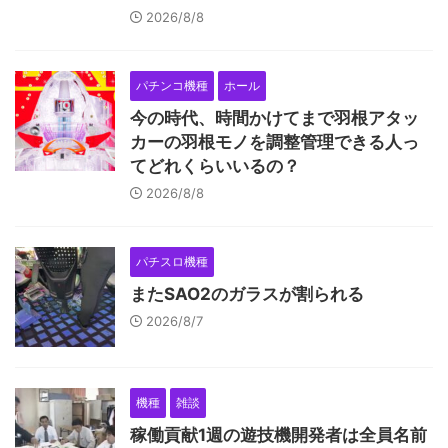
2026/8/8
パチンコ機種
ホール
今の時代、時間かけてまで羽根アタッ
カーの羽根モノを調整管理できる人っ
てどれくらいいるの？
2026/8/8
パチスロ機種
またSAO2のガラスが割られる
2026/8/7
機種
雑談
稼働貢献1週の遊技機開発者は全員名前