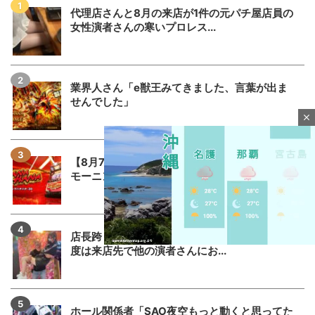
代理店さんと8月の来店が1件の元パチ屋店員の
女性演者さんの寒いプロレス...
業界人さん「e獣王みてきました、言葉が出ま
せんでした」
close
【8月7日】ZENT555がキングハナハナ全台に
モーニングを仕込む←さ...
店長跨り画像で話題になった女性演者さん、今
度は来店先で他の演者さんにお...
M
u
ホール関係者「SAO夜空もっと動くと思ってた
t