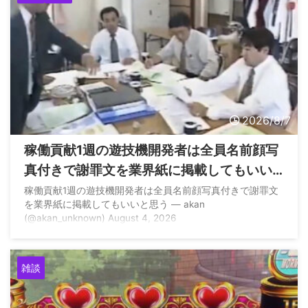
2026/8/7
稼働貢献1週の遊技機開発者は全員名前顔写
真付きで謝罪文を業界紙に掲載してもいい
と思う
稼働貢献1週の遊技機開発者は全員名前顔写真付きで謝罪文
を業界紙に掲載してもいいと思う — akan
(@akan_unknown) August 4, 2026
雑談