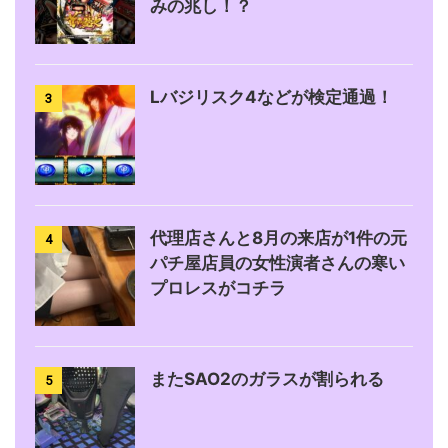
みの兆し！？
Lバジリスク4などが検定通過！
3
代理店さんと8月の来店が1件の元
4
パチ屋店員の女性演者さんの寒い
プロレスがコチラ
またSAO2のガラスが割られる
5