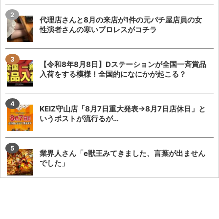
代理店さんと8月の来店が1件の元パチ屋店員の女
性演者さんの寒いプロレスがコチラ
【令和8年8月8日】Dステーションが全国一斉賞品
入荷をする模様！全国的になにかが起こる？
KEIZ守山店「8月7日重大発表→8月7日店休日」と
いうポストが流行るが…
業界人さん「e獣王みてきました、言葉が出ません
でした」
またSAO2のガラスが割られる