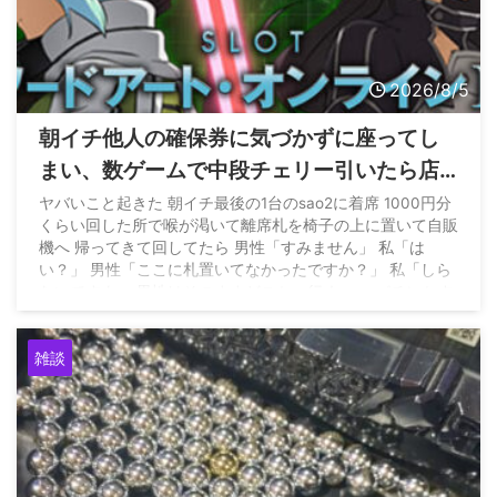
2026/8/5
朝イチ他人の確保券に気づかずに座ってし
まい、数ゲームで中段チェリー引いたら店
員に代われと言われてしまったのだが
ヤバいこと起きた 朝イチ最後の1台のsao2に着席 1000円分
くらい回した所で喉が渇いて離席札を椅子の上に置いて自販
機へ 帰ってきて回してたら 男性「すみません」 私「は
い？」 男性「ここに札置いてなかったですか？」 私「しら
ないですよ」 男性はそのままどこかへ行く… — パチンかす
ん (@pachinkasune) August 4, 2026
雑談