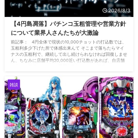
2026/8/3
【4円島凋落】パチンコ玉粗管理や営業方針
について業界人さんたちが大激論
前記事： 4円全体で現状の10,000チョットの打込数では、
玉粗利多少下げた所で体感出来んて そこまで落ちたらマイ
ナスの玉粗利で、継続して出し続けられなければ回復しませ
ん、ちなみに店舗平均20,000近い打込数があれば、自店舗
に合った機種をマイナス運用出来れば、その機種キッカケに
全店昨対比15%増は出来た https://t.co/6qXEAHXwFW — 雲
の上のパチンコ店 (@P_market56) August 2, 2026
雑談