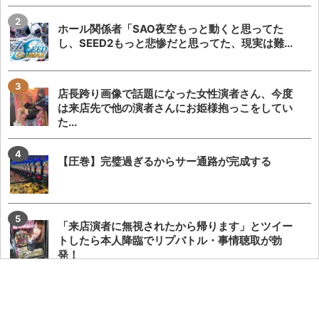
ホール関係者「SAO夜空もっと動くと思ってた
し、SEED2もっと悲惨だと思ってた、現実は難...
店長跨り画像で話題になった女性演者さん、今度
は来店先で他の演者さんにお姫様抱っこをしてい
た...
【圧巻】完璧過ぎるからサー通路が完成する
「来店演者に無視されたから帰ります」とツイー
トしたら本人降臨でリプバトル・事情聴取が勃
発！
【やらかし？】Lすーぱぁびん娘が設置台数少ない
のに出まくってて甘いらしい…ビンゴネオ騒動再...