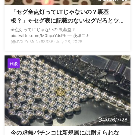
「セグ全点灯ってLTじゃないの？裏基
板？」←セグ表に記載のないセグだろとツ
ッコまれる
全点灯ってLTじゃないの 裏基盤？
pic.twitter.com/M0hpxYdsPh — 茨城ニキ
(@JVXlZcMoNx68336) July 28, 2026
雑談
2026/7/28
今の虚無パチンコは新規層には耐えられな