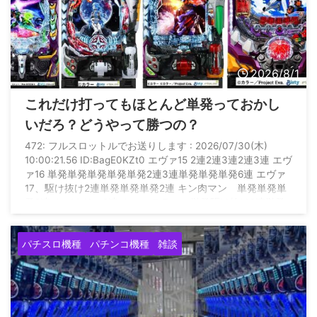
2026/8/1
これだけ打ってもほとんど単発っておかし
いだろ？どうやって勝つの？
472: フルスロットルでお送りします : 2026/07/30(木)
10:00:21.56 ID:BagE0KZt0 エヴァ15 2連2連3連2連3連 エヴ
ァ16 単発単発単発単発単発2連3連単発単発単発6連 エヴァ
17、駆け抜け2連単発単発単発2連 キン肉マン 単発単発単
発2連 カバネリ 2連 カフェテラス 単発駆け抜け2連単発
単発単発単発駆け抜け駆け抜け駆け抜け グール 単発駆け
抜け単発単発3連 暴凶 3連2連駆け抜け駆け抜け なのは
パチスロ機種
パチンコ機種
雑談
3連 何これ いつになったら勝てるの？ これだけ当たり引い
て万 ...