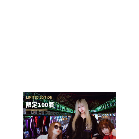
ユニバが「次回」という意味深画像をアップ！バ
ジリスクシリーズくるか？
【勃発】シバター「競艇選手とDMばかりしてない
で」VSましも「雇ってた演者の子や不倫相手の...
【悲報】でちゃう！こしあんさんとにゃんぱすさ
ん、過去の揉め事から未だ雪解けしていない模様
【アイドル不在？】推しの子のパチスロ、
YOASOBIの使用許可降りなかった疑惑ないか？