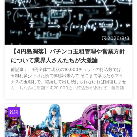
2026/8/3
【4円島凋落】パチンコ玉粗管理や営業方針
について業界人さんたちが大激論
前記事： 4円全体で現状の10,000チョットの打込数では、
玉粗利多少下げた所で体感出来んて そこまで落ちたらマイ
ナスの玉粗利で、継続して出し続けられなければ回復しませ
ん、ちなみに店舗平均20,000近い打込数があれば、自店舗
に合った機種をマイナス運用出来れば、その機種キッカケに
全店昨対比15%増は出来た https://t.co/6qXEAHXwFW — 雲
の上のパチンコ店 (@P_market56) August 2, 2026
雑談