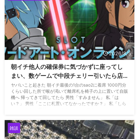
2026/8/5
朝イチ他人の確保券に気づかずに座ってし
まい、数ゲームで中段チェリー引いたら店
員に代われと言われてしまったのだが
ヤバいこと起きた 朝イチ最後の1台のsao2に着席 1000円分
くらい回した所で喉が渇いて離席札を椅子の上に置いて自販
機へ 帰ってきて回してたら 男性「すみません」 私「は
い？」 男性「ここに札置いてなかったですか？」 私「しら
ないですよ」 男性はそのままどこかへ行く… — パチンかす
ん (@pachinkasune) August 4, 2026
雑談