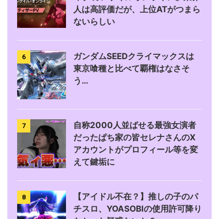
人は高評価だが、上位ATがつまら
ないらしい
ガンダムSEEDクライマックスは
6
東京喰種と比べて覇権はなさそ
う…
自称2000人並ばせる最強女演者
7
だったぱち家の皆セレナさんのX
アカウントがプロフィール等を変
えて鍵垢に
【アイドル不在？】推しの子のパ
8
チスロ、YOASOBIの使用許可降り