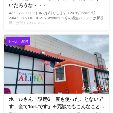
いだろうな・・・
437: フルスロットルでお送りします : 2026/05/05(火)
20:45:38.53 ID:H0M8yCtwd0505 今の虚無パチンコは新規
層には耐えられんやろ
ホール
雑談
2026/7/27
ホールさん「設定6一度も使ったことないで
す、全て1orLです」←冗談でもこんなこと