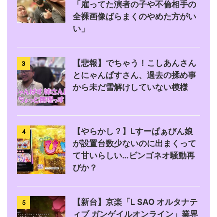
「雇ってた演者の子や不倫相手の
全裸画像ばらまくのやめた方がい
い」
【悲報】でちゃう！こしあんさん
3
とにゃんぱすさん、過去の揉め事
から未だ雪解けしていない模様
【やらかし？】Lすーぱぁびん娘
4
が設置台数少ないのに出まくって
て甘いらしい…ビンゴネオ騒動再
びか？
【新台】京楽「L SAO オルタナテ
5
ィブ ガンゲイルオンライン」業界