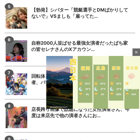
【勃発】シバター「競艇選手とDMばかりして
ないで」VSましも「雇ってた...
自称2000人並ばせる最強女演者だったぱち家
の皆セレナさんのXアカウン...
close
回転体を狙い打ちする「SAOアリス打法」発案
者、パチSAO公式垢にブロ...
店長跨り画像で話題になった女性演者さん、今
度は来店先で他の演者さんにお...
M
u
t