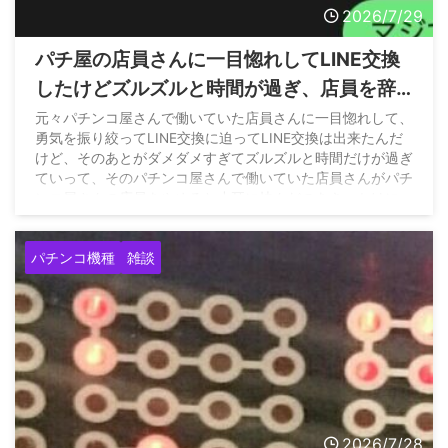
2026/7/29
パチ屋の店員さんに一目惚れしてLINE交換
したけどズルズルと時間が過ぎ、店員を辞
めると聞いたので久々に連絡取ってみた結
元々パチンコ屋さんで働いていた店員さんに一目惚れして、
勇気を振り絞ってLINE交換に迫ってLINE交換は出来たんだ
果www
けど、そのあとがダメダメすぎてズルズルと時間だけが過ぎ
ていって、そのパチンコ屋さんで働いていた店員さんがパチ
ンコ屋さんの店員をやめると小耳に挟んだのをきっかけに
LINEしたんだけ… pic.twitter.com/fDS3rpnb1a — きーち
(@kiichi__55) July 28, 2026
パチンコ機種
雑談
2026/7/28