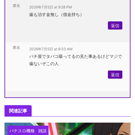
匿名
2026年7月5日 at 9:28 PM
歯も治す金無し（借金持ち）
返信
匿名
2026年7月5日 at 8:33 AM
パチ屋でタバコ吸ってるの見た事あるけどマジで
歯ないぞこの人
返信
関連記事
パチスロ機種
雑談