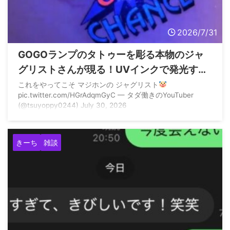
2026/7/31
GOGOランプのタトゥーを彫る本物のジャ
グリストさんが現る！UVインクで発光する
模様
これをやってこそ マジホンの ジャグリスト
pic.twitter.com/HGrAdqmGyC — タダ働きのYouTuber
(@tsuyoppy0244) July 30, 2026
きーち
雑談