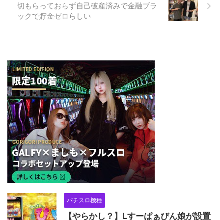
切もらっておらず自己破産済みで金融ブラ
ックで貯金ゼロらしい
パチスロ機種
【やらかし？】Lすーぱぁびん娘が設置