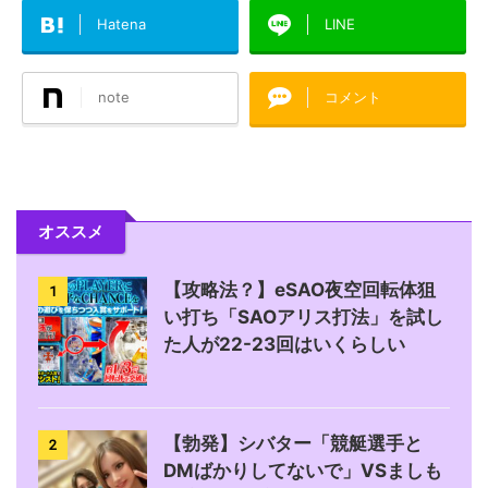
Hatena
LINE
note
コメント
オススメ
【攻略法？】eSAO夜空回転体狙
1
い打ち「SAOアリス打法」を試し
た人が22-23回はいくらしい
【勃発】シバター「競艇選手と
2
DMばかりしてないで」VSましも