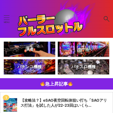
演者
ホール
パチンコ機種
パチスロ機種
急上昇記事
【攻略法？】eSAO夜空回転体狙い打ち「SAOアリ
ス打法」を試した人が22-23回はいくら...