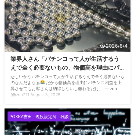
2026/8/4
業界人さん「パチンコって人が生活するう
えで全く必要ないもの、物価高を理由にパ
チンコ利益を上昇させてもお客さんは納得
悲しいかなパチンコって人が生活するうえで全く必要ないも
のなんだよなぁ
だから物価高を理由にパチンコ利益を上
しないし離れるだけ」
昇させてもお客さんは納得しないし離れるだけ。 — zun
(@zun77) August 3, 2026
POKKA吉田
現役設定師
雑談