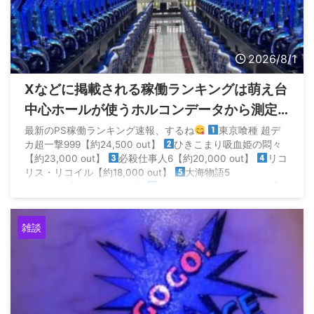
2026/8/1
Xなどに掲載される稼働ランキングは萌え台
中心ホールが使うホルコンデータから測定
されてるから参考にならないらしい
最新のPS稼働ランキング速報、するね
東京喰種 超デ
カ超一撃999【約24,500 out】
ひきこまり吸血姫の悶々
【約23,000 out】
必殺仕事人6【約20,000 out】
リコ
リス・リコイル【約18,000 out】
大海物語5
SPECIAL【約14,000 out】
東京喰種 TOKYO GHOUL【約
14,000 out】… https://t.co/ll19dz ...
雑談