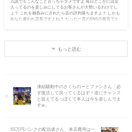
言っちゃダメとお怒り
冗談でもこんなこと言っちゃダメですよ 毎日どこかに設定
入ってるのを楽しみにしてるお客さんが大勢いるわけでし
ょ？ これを鵜呑みにされたら店の評判落ちますよ？ しかも
あなた雇われ店長ですよね？ たった一言のSNSの発言でと
んでもないことになることもあるんですよ
pic.twitter.com/HL3AtlTbzT — ハイエナ証券マン
(@shitaure) July 27, 2026
もっと読む
凍結騒動中のさくらのーとファンさん「必
ず復活して戻ってくるはず！逆にチャンス
と捉えてるっぽくて本人は今を楽しんでま
すw」
55万円パンクの配信者さん、来店費用は一