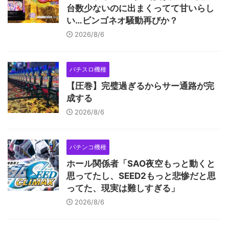
台数少ないのに出まくってて甘いらし
い…ビンゴネオ騒動再びか？
2026/8/6
パチスロ機種
【圧巻】完璧過ぎるからサー通路が完
成する
2026/8/6
パチンコ機種
ホール関係者「SAO夜空もっと動くと
思ってたし、SEED2もっと悲惨だと思
ってた、現実は難しすぎる」
2026/8/6