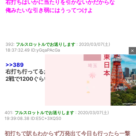
右打ちはいかに当たりを引かないかだからな
俺みたいな引き弱にはうってつけよ
392:
フルスロットルでお送りします
:
2020/03/07(土)
18:37:32.49 ID:yGqaPAcGa
close
>>389
右打ち行ってるだけでヒキ強だろ
2戦で1200ぐらい回したが何も来てないわ
401:
フルスロットルでお送りします
:
2020/03/07(土)
19:39:08.38 ID:E5C+3XQS0
M
u
初打ちで訳もわからず万発出て今日も行ったら一撃
t