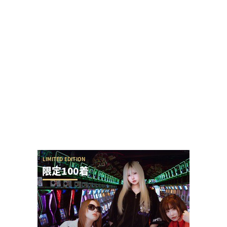
パチ屋の女性店員さん、客と笑顔で会話しただけ
でクレームを言われる
【やらかし？】Lすーぱぁびん娘が設置台数少ない
のに出まくってて甘いらしい…ビンゴネオ騒動再...
SAO夜空の回転体狙い打ち攻略法は出来るの？プ
ラススタートに本当に入らないんだが
ユニバが「次回」という意味深画像をアップ！バ
ジリスクシリーズくるか？