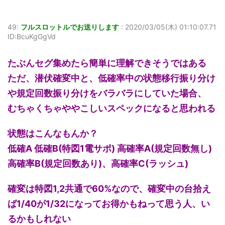
49:
フルスロットルでお送りします
:
2020/03/05(木) 01:10:07.71
ID:BcuKgGgVd
たぶんセグ集めたら簡単に理解できそうではある
ただ、潜伏確変中と、低確率中の状態移行振り分け
や規定回数振り分けをバラバラにしていた場合、
むちゃくちゃややこしいスペックになると思われる
状態はこんなもんか？
低確A 低確B(特図1電サポ) 高確率A(規定回数無し)
高確率B(規定回数あり)、高確率C(ラッシュ)
確変は特図1,2共通で60%なので、確変中の台拾え
ば1/40が1/32になってお得かもねって思う人、い
るかもしれない