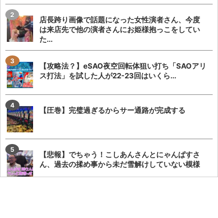
店長跨り画像で話題になった女性演者さん、今度
は来店先で他の演者さんにお姫様抱っこをしてい
た...
【攻略法？】eSAO夜空回転体狙い打ち「SAOアリ
ス打法」を試した人が22-23回はいくら...
【圧巻】完璧過ぎるからサー通路が完成する
【悲報】でちゃう！こしあんさんとにゃんぱすさ
ん、過去の揉め事から未だ雪解けしていない模様
【勃発】シバター「競艇選手とDMばかりしてない
で」VSましも「雇ってた演者の子や不倫相手の...