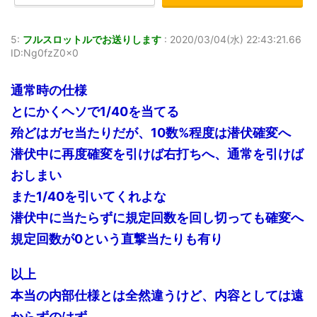
5:
フルスロットルでお送りします
:
2020/03/04(水) 22:43:21.66
ID:Ng0fzZ0x0
通常時の仕様
とにかくヘソで1/40を当てる
殆どはガセ当たりだが、10数%程度は潜伏確変へ
潜伏中に再度確変を引けば右打ちへ、通常を引けば
おしまい
また1/40を引いてくれよな
潜伏中に当たらずに規定回数を回し切っても確変へ
規定回数が0という直撃当たりも有り
以上
本当の内部仕様とは全然違うけど、内容としては遠
からずのはず