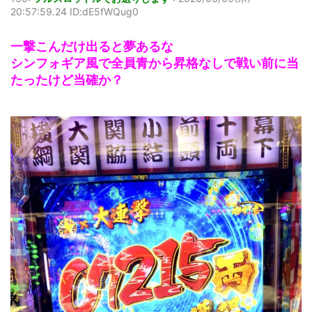
20:57:59.24 ID:dE5fWQug0
一撃こんだけ出ると夢あるな
シンフォギア風で全員青から昇格なしで戦い前に当
たったけど当確か？