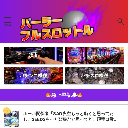
演者
ホール
パチンコ機種
パチスロ機種
急上昇記事
ホール関係者「SAO夜空もっと動くと思ってた
し、SEED2もっと悲惨だと思ってた、現実は難...