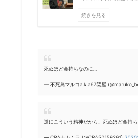
続きを見る
死ぬほど金持ちなのに…
— 不死鳥マルコa.k.a67㌕屋 (@maruko_bo
逆にこういう精神だから、死ぬほど金持ち
— CRAナカムラ (@CRA50159291)
202