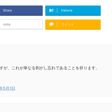
Share
Hatena
note
コメント
すが、これが単なる剥がし忘れであることを祈ります。
0年5月1日