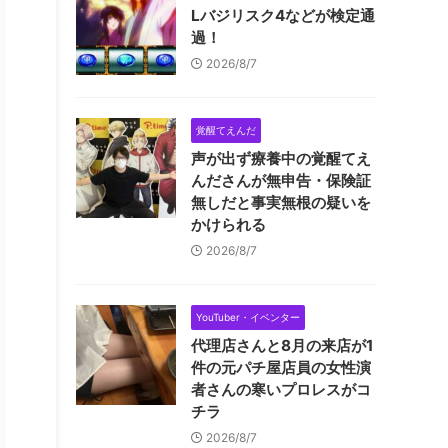
Lバジリスク4などが検定通
過！
2026/8/7
覚醒てえんだ
声が出ず療養中の覚醒てえ
んださんが無申告・保険証
無しだと事実無根の疑いを
かけられる
2026/8/7
YouTuber・イベンター
代理店さんと8月の来店が1
件の元パチ屋店員の女性演
者さんの寒いプロレスがコ
チラ
2026/8/7