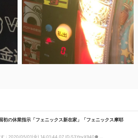
国初の休業指示「フェニックス新在家」「フェニックス摩耶
0/05/01(金) 14:01:44.07 ID:S3YpvX940● ...