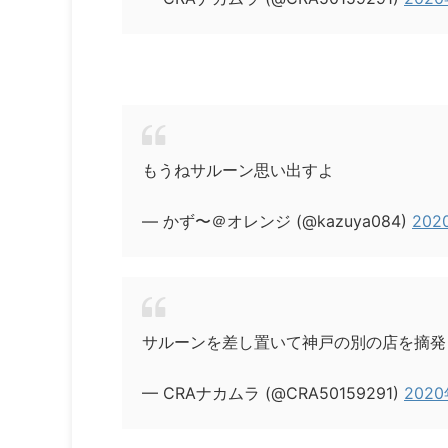
もうねサルーン思い出すよ
— かず〜＠オレンジ (@kazuya084)
202
サルーンを差し置いて神戸の別の店を摘発
— CRAナカムラ (@CRA50159291)
202