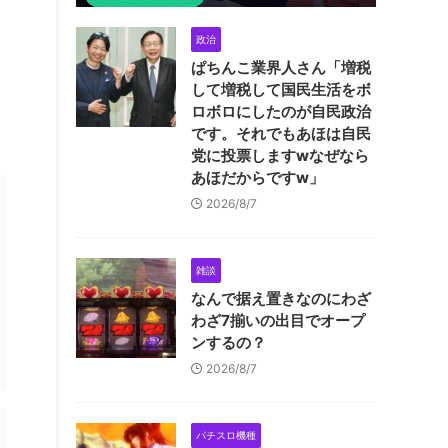
政治
ぱちんこ業界人さん「増税
して増税して国民生活をボ
ロボロにしたのが自民政治
です。それでもあほは自民
党に投票しますwなぜなら
あほだからですw」
2026/8/7
雑談
なんで据え置きなのにわざ
わざ7揃いの出目でオープ
ンするの？
2026/8/7
パチスロ機種