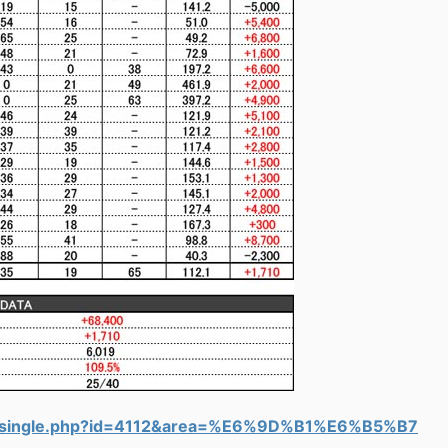
s/single.php?id=4112&area=%E6%9D%B1%E6%B5%B7