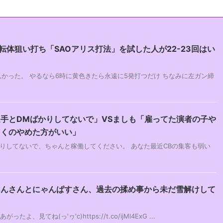
転体狙い打ち「SAOアリス打法」を試した人が22-23回はい
らんかった。 やるなら6時に黄色きたら永遠に5発打つだけ ちなみに左ガン締
手とDMばかりしてないで」VSましも「雇ってた演者の子や
まくのやめた方がいい」
りしてないで、ちゃんと稼働してください。 あなた最近CBの集客も弱い
あんさんとにゃんぱすさん、過去の揉め事から未だ雪解けして
たよ、見てね(っ'ヮ'c)https://t.co/ijMl4ExG ...