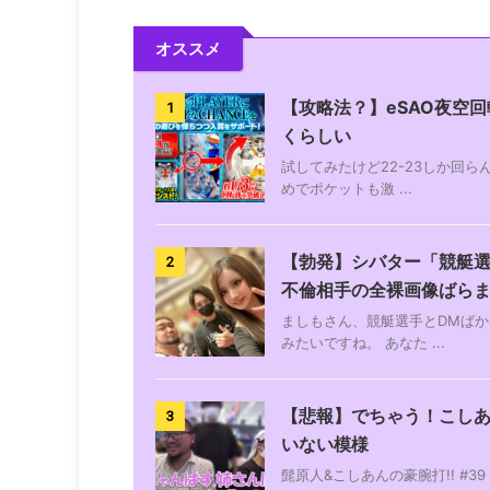
オススメ
【攻略法？】eSAO夜空回
1
くらしい
試してみたけど22-23しか回
めでポケットも激 ...
【勃発】シバター「競艇選
2
不倫相手の全裸画像ばら
ましもさん、競艇選手とDMばか
みたいですね。 あなた ...
【悲報】でちゃう！こし
3
いない模様
髭原人&こしあんの豪腕打!! #39 あがっ