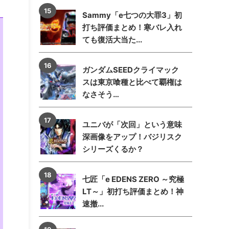
Sammy「e七つの大罪3」初
打ち評価まとめ！寒バレ入れ
ても復活大当た...
ガンダムSEEDクライマック
スは東京喰種と比べて覇権は
なさそう…
ユニバが「次回」という意味
深画像をアップ！バジリスク
シリーズくるか？
七匠「e EDENS ZERO ～究極
LT～」初打ち評価まとめ！神
速撤...