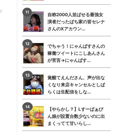
5/
自称2000人並ばせる最強女
演者だったぱち家の皆セレナ
さんのXアカウン...
でちゃう！にゃんぱすさんの
稼働ツイートにこしあんさん
が苦言→にゃんぱす...
覚醒てえんださん、声が出な
くなり来店キャンセルとしば
らくは生配信をしな...
【やらかし？】Lすーぱぁび
ん娘が設置台数少ないのに出
まくってて甘いらし...