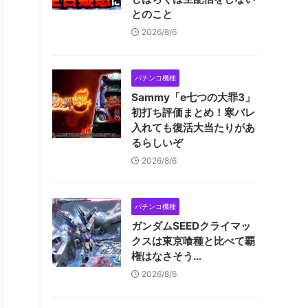
とのこと
2026/8/6
パチンコ機種
Sammy「e七つの大罪3」
初打ち評価まとめ！寒バレ
入れても復活大当たりがあ
るらしいぞ
2026/8/6
パチンコ機種
ガンダムSEEDクライマッ
クスは東京喰種と比べて覇
権はなさそう…
2026/8/6