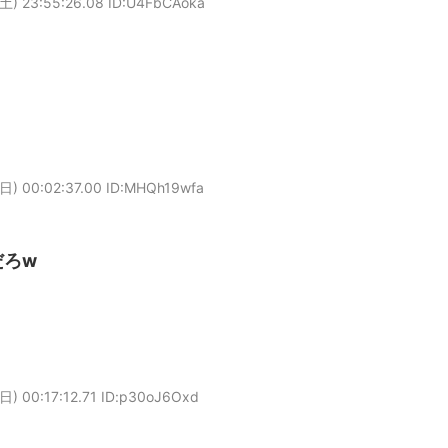
土) 23:55:26.08 ID:U4FbCAoka
日) 00:02:37.00 ID:MHQh19wfa
だろw
日) 00:17:12.71 ID:p30oJ6Oxd