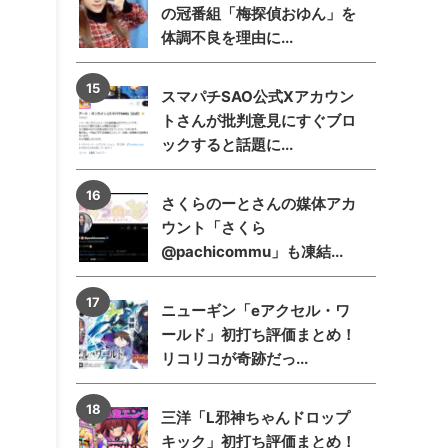
の冠番組「梅探偵おゆん」を
体調不良を理由に...
スマパチSAO公式Xアカウン
トさんが批判意見にすぐブロ
ックすると話題に...
さくらのーとさんの媒体アカ
ウント「さくら
@pachicommu」も凍結...
ニューギン「eアクセル・ワ
ールド」初打ち評価まとめ！
リコリコが奇跡だっ...
三洋「L邪神ちゃんドロップ
キック」初打ち評価まとめ！