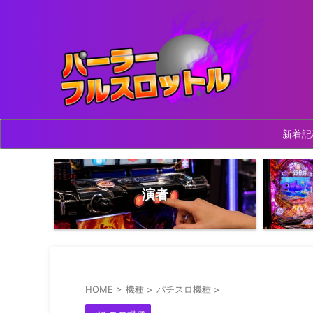
新着記
演者
HOME
>
機種
>
パチスロ機種
>