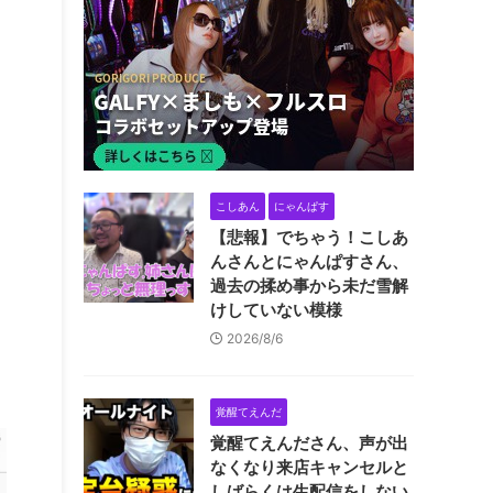
こしあん
にゃんぱす
【悲報】でちゃう！こしあ
んさんとにゃんぱすさん、
過去の揉め事から未だ雪解
けしていない模様
2026/8/6
覚醒てえんだ
覚醒てえんださん、声が出
なくなり来店キャンセルと
しばらくは生配信をしない