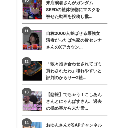
来店演者さんがガンダム
SEEDの筐体役物にマスクを
被せた動画を投稿し批...
自称2000人並ばせる最強女
演者だったぱち家の皆セレナ
さんのXアカウン...
「散々抱き合わせされてゴミ
買わされたわ」壊れやすいと
評判のからサー2筐...
【悲報】でちゃう！こしあん
さんとにゃんぱすさん、過去
の揉め事から未だ雪...
おゆんさんがSAPチャンネル