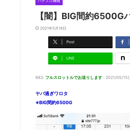
パチスロ機種
【闇】BIG間約650
2021年5月16日
Post
LINE
882:
フルスロットルでお送りします
:
2021/05/15(土
ヤバ過ぎワロタ
※BIG間約6500G