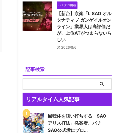
パチスロ機種
【新台】京楽「L SAO オル
タナティブ ガンゲイルオン
ライン」業界人は高評価だ
が、上位ATがつまらないら
しい
2026/8/6
記事検索
リアルタイム人気記事
回転体を狙い打ちする「SAO
アリス打法」発案者、パチ
SAO公式垢にブロ...