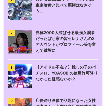
東京喰種と比べて覇権はなさそ
う…
自称2000人並ばせる最強女演者
7
だったぱち家の皆セレナさんのX
アカウントがプロフィール等を変
えて鍵垢に
【アイドル不在？】推しの子のパ
8
チスロ、YOASOBIの使用許可降り
なかった疑惑ないか？
店長跨り画像で話題になった女性
9