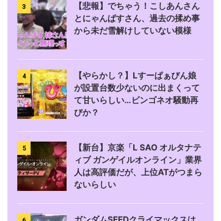
【悲報】でちゃう！こしあんさん
3
とにゃんぱすさん、過去の揉め事
から未だ雪解けしていない模様
【やらかし？】Lすーぱぁびん娘
4
が設置台数少ないのに出まくって
て甘いらしい…ビンゴネオ騒動再
びか？
【新台】京楽「L SAO オルタナテ
5
ィブ ガンゲイルオンライン」業界
人は高評価だが、上位ATがつまら
ないらしい
ガンダムSEEDクライマックスは
6