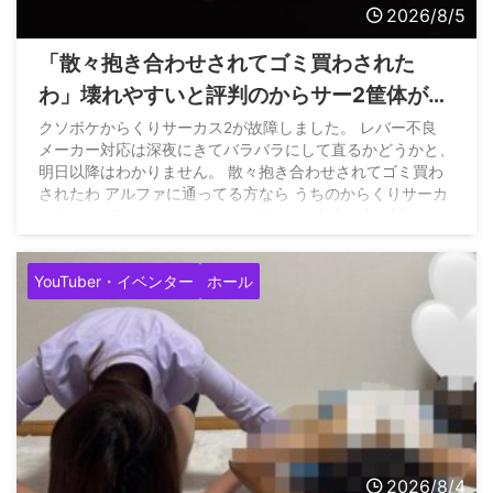
2026/8/5
「散々抱き合わせされてゴミ買わされた
わ」壊れやすいと評判のからサー2筐体がレ
バー不良になって問合せたホールさんの悲
クソボケからくりサーカス2が故障しました。 レバー不良
メーカー対応は深夜にきてバラバラにして直るかどうかと、
痛な声
明日以降はわかりません。 散々抱き合わせされてゴミ買わ
されたわ アルファに通ってる方なら うちのからくりサーカ
ス2がどれほどヤバいかわかってるよね 本当に申し訳ありま
せん pic.twitter.com/GyOwIkXOgb — てんぱ
／山陰最強
店アルファ店長 (@coco_alpha777) August 4, 2026
YouTuber・イベンター
ホール
2026/8/4