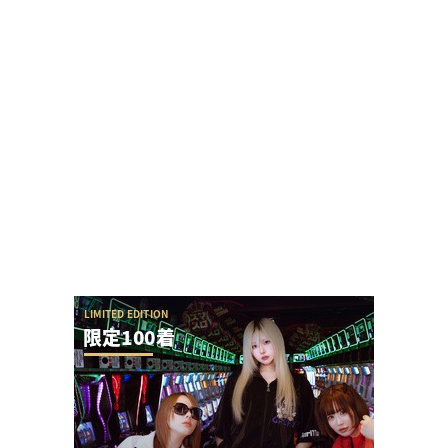
ユニバが「次回」という意味深画像をアップ！バ
ジリスクシリーズくるか？
【勃発】シバター「競艇選手とDMばかりしてない
で」VSましも「雇ってた演者の子や不倫相手の...
【悲報】でちゃう！こしあんさんとにゃんぱすさ
ん、過去の揉め事から未だ雪解けしていない模様
【アイドル不在？】推しの子のパチスロ、
YOASOBIの使用許可降りなかった疑惑ないか？