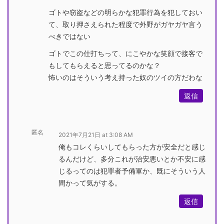
ゴトや窃盗などの明らかな犯罪行為を犯しておい
て、取り押さえられた程度で外野がガヤガヤ言う
べきではない
ゴトでこの仕打ちって、にこやかな笑顔で接客で
もしてもらえると思ってるのかな？
怖いのはそういう考え持った奴のツイの方だわな
返信
匿名
2021年7月21日 at 3:08 AM
俺もコレくらいしてもらった方が安全だと感じ
るんだけど、多分これが治安悪いとか不安に感
じるってのは犯罪者予備軍か、既にそういう人
間かって気がする。
返信