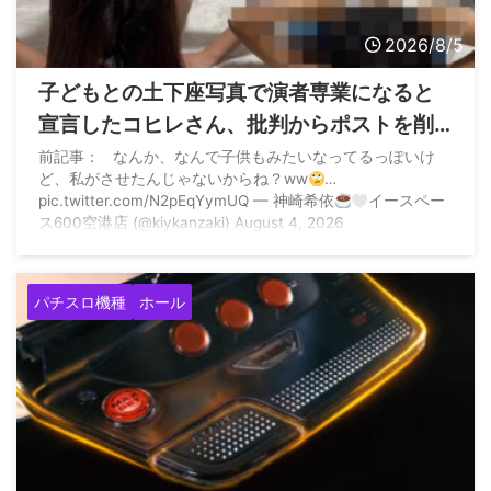
2026/8/5
子どもとの土下座写真で演者専業になると
宣言したコヒレさん、批判からポストを削
除して再度子どもとの土下座写真でご報告
前記事： なんか、なんで子供もみたいなってるっぽいけ
ど、私がさせたんじゃないからね？ww
…
pic.twitter.com/N2pEqYymUQ — 神崎希依
イースペー
ス600空港店 (@kiykanzaki) August 4, 2026
パチスロ機種
ホール