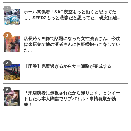
ホール関係者「SAO夜空もっと動くと思ってた
し、SEED2もっと悲惨だと思ってた、現実は難...
店長跨り画像で話題になった女性演者さん、今度
は来店先で他の演者さんにお姫様抱っこをしてい
た...
【圧巻】完璧過ぎるからサー通路が完成する
「来店演者に無視されたから帰ります」とツイー
トしたら本人降臨でリプバトル・事情聴取が勃
発！
【やらかし？】Lすーぱぁびん娘が設置台数少ない
のに出まくってて甘いらしい…ビンゴネオ騒動再...