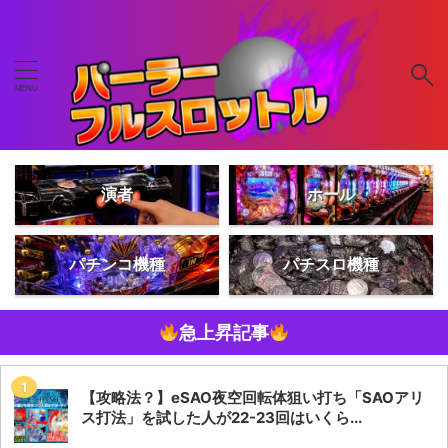
演者
ホール
パチンコ機種
パチスロ機種
急上昇記事
【攻略法？】eSAO夜空回転体狙い打ち「SAOアリ
ス打法」を試した人が22-23回はいくら...