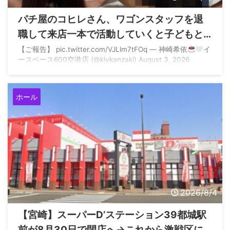
パチ屋のコヒレさん、ワゴンスタッフを退
職して来店一本で活動していくと子どもと
一緒に土下座へ
【ご報告】 pic.twitter.com/VJLlm7tFOq — 神崎希依
イ
ースペース600空港店 (@kiykanzaki) August 3, 2026
ホール
2026/8/4
【宮崎】スーパーD’ステーション39都城駅
前が8月30日で閉店へ→これから激戦区に