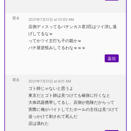
匿名
2021年7月21日 at 10:00 AM
店側ディスってるパチンカス君2匹はツイ消し逃
げしてるなｗ
ってかツイ主打ち子の親かｗ
パチ屋逆恨みしてるわなｗｗｗ
返信
匿名
2021年7月21日 at 9:21 AM
ゴト師じゃないと思うよ
東京だとゴト師は見つけても確保に行くなと
大体武器携帯してるし、店側が危険だからって
実際に俺がバイトしてたホールの主任は見つけて
追っかけて刺されて死んだ
店は潰れた