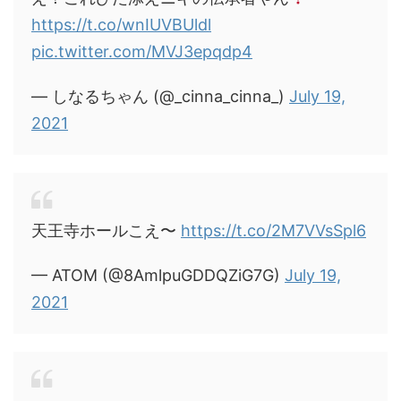
https://t.co/wnIUVBUldl
pic.twitter.com/MVJ3epqdp4
— しなるちゃん (@_cinna_cinna_)
July 19,
2021
天王寺ホールこえ〜
https://t.co/2M7VVsSpl6
— ATOM (@8AmlpuGDDQZiG7G)
July 19,
2021