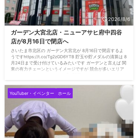
2026/8/6
ガーデン大宮北店・ニューアサヒ府中四谷
店が8月16日で閉店へ
さいたま市北区の ガーデン大宮北が 8月16日で閉店するよ
うですhttps://t.co/Tg2zGD6YTB 貯玉や貯メダルの清算は 8
月24日まで受け付けているみたいです ガーデンと言えば 関
東の有力チェーンというイメージですが 競合が多いエリア
ではありますよね#パチンコ店#閉店
pic.twitter.com/aqlVNDQldb — すろまに
(@slotmania77777) August 5, 2026
YouTuber・イベンター
ホール