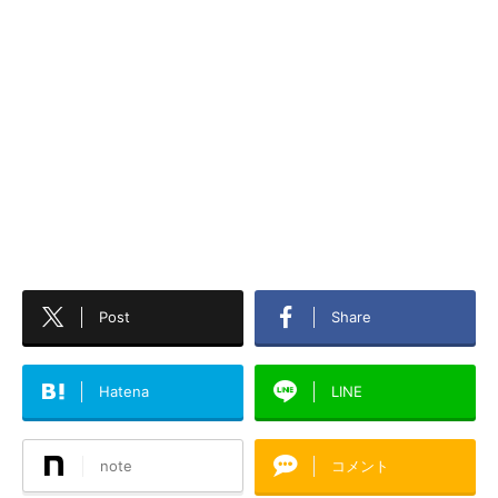
Post
Share
Hatena
LINE
note
コメント