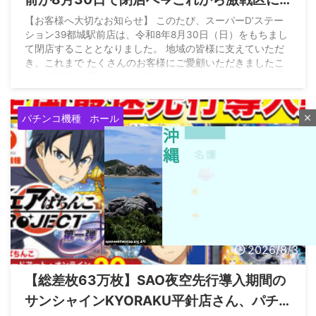
なるとの情報も
【お客様へ大切なお知らせ】 このたび、スーパーD’ステー
ション39都城駅前店は、令和8年8月30日（日）をもちまし
て閉店することとなりました。 地域の皆様に支えていただ
き、これまで たくさんのお客様にご愛顧いただきましたこ
と、 従業員一同、心より感謝申し上げます。…
pic.twitter.com/szbFejKIQI —
店長BB@D'ステ都城
(@tenchou_bb) August 3, 2026
パチンコ機種
ホール
close
2026/8/3
【総差枚63万枚】SAO夜空先行導入期間の
M
u
サンシャインKYORAKU平針店さん、パチ
t