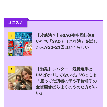
オススメ
【攻略法？】eSAO夜空回転体狙
1
い打ち「SAOアリス打法」を試し
た人が22-23回はいくらしい
【勃発】シバター「競艇選手と
2
DMばかりしてないで」VSましも
「雇ってた演者の子や不倫相手の
全裸画像ばらまくのやめた方がい
い」