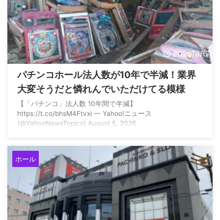
2026/8/6
パチンコホール法人数が10年で半減！業界
大変そうだと憐れんでいただけてる模様
【「パチンコ」法人数 10年間で半減】
https://t.co/bhsM4Ftvxi — Yahoo!ニュース
(@YahooNewsTopics) August 5, 2026
ホール